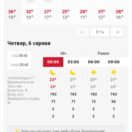
36°
32°
27°
25°
28°
31°
28°
19°
19°
17°
13°
11°
12°
16°
7
/14
Четвер, 6 серпня
Ніч
Ранок
Схід:
05:45
00:00
03:00
06:00
09:00
1
Захід:
20:40
Температура С°
23°
21°
20°
27°
Відчувається як
Тиск, мм
23°
21°
20°
28°
Вологість, %
763
763
763
763
Вітер, м/с
Ймовірність опадів,
71
71
72
56
%
2
2
2
1
2
2
2
2
Більшу частину дня небо буде безхмарним.