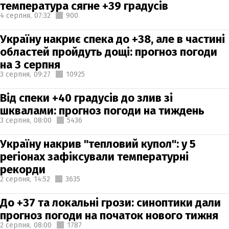
температура сягне +39 градусів
4 серпня,
07:32
900
Україну накриє спека до +38, але в частині
областей пройдуть дощі: прогноз погоди
на 3 серпня
3 серпня,
09:27
10925
Від спеки +40 градусів до злив зі
шквалами: прогноз погоди на тиждень
3 серпня,
08:00
5436
Україну накрив "тепловий купол": у 5
регіонах зафіксували температурні
рекорди
2 серпня,
14:52
3635
До +37 та локальні грози: синоптики дали
прогноз погоди на початок нового тижня
2 серпня,
08:00
1787