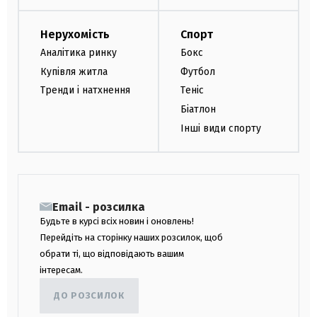
Нерухомість
Спорт
Аналітика ринку
Бокс
Купівля житла
Футбол
Тренди і натхнення
Теніс
Біатлон
Інші види спорту
Email - розсилка
Будьте в курсі всіх новин і оновлень!
Перейдіть на сторінку наших розсилок, щоб
обрати ті, що відповідають вашим
інтересам.
ДО РОЗСИЛОК