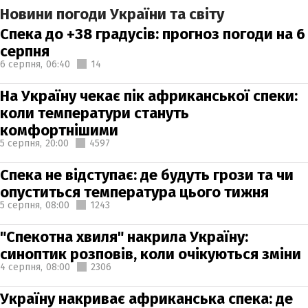
Новини погоди України та світу
Спека до +38 градусів: прогноз погоди на 6
серпня
6 серпня,
06:40
14
На Україну чекає пік африканської спеки:
коли температури стануть
комфортнішими
5 серпня,
20:00
4597
Спека не відступає: де будуть грози та чи
опуститься температура цього тижня
5 серпня,
08:00
1243
"Спекотна хвиля" накрила Україну:
синоптик розповів, коли очікуються зміни
4 серпня,
08:00
2306
Україну накриває африканська спека: де