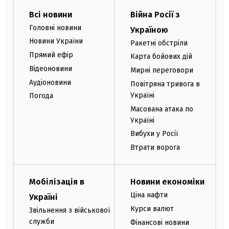
Всі новини
Війна Росії з
Головні новини
Україною
Новини України
Ракетні обстріли
Прямий ефір
Карта бойових дій
Відеоновини
Мирні переговори
Аудіоновини
Повітряна тривога в
Україні
Погода
Масована атака по
Україні
Вибухи у Росії
Втрати ворога
Мобілізація в
Новини економіки
Ціна нафти
Україні
Курси валют
Звільнення з військової
служби
Фінансові новини