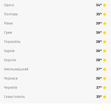
Одеса
34°
Полтава
35°
Рівне
39°
Суми
36°
Тернопіль
38°
Харків
36°
Херсон
38°
Хмельницький
37°
Черкаси
36°
Чернігів
37°
Севастополь
35°