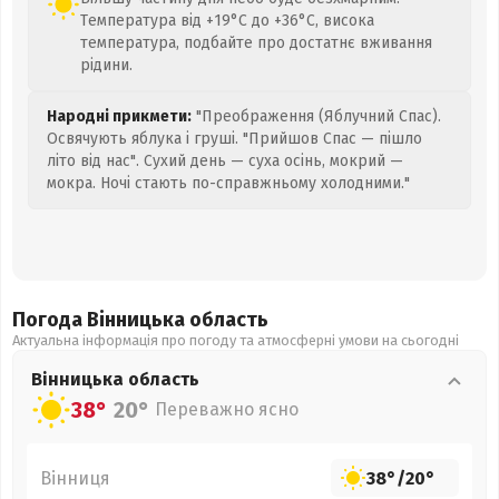
Температура від +19°C до +36°C, висока
температура, подбайте про достатнє вживання
рідини.
Народні прикмети:
"Преображення (Яблучний Спас).
Освячують яблука і груші. "Прийшов Спас — пішло
літо від нас". Сухий день — суха осінь, мокрий —
мокра. Ночі стають по-справжньому холодними."
Погода Вінницька
область
Актуальна інформація про погоду та атмосферні умови на сьогодні
Вінницька
область
38°
20°
Переважно ясно
Вінниця
38°
/
20°