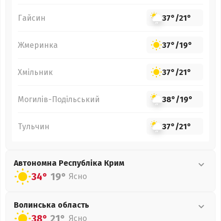
Гайсин
37°
/
21°
Жмеринка
37°
/
19°
Хмільник
37°
/
21°
Могилів-Подільський
38°
/
19°
Тульчин
37°
/
21°
Автономна Республіка Крим
34°
19°
Ясно
Волинська
область
38°
21°
Ясно