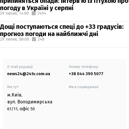
припиняться опади: інтерв'ю із Птухою про
погоду в Україні у серпні
29 липня,
14:00
2494
Дощі поступаються спеці до +33 градусів:
прогноз погоди на найближчі дні
29 липня,
08:00
248
E-mail редакції
Номер телефону:
news24@24tv.com.ua
+38 044 390 5077
Ми тут:
Ми в соцмережах:
м.Київ
,
вул. Володимирська
офіс
61/11,
50