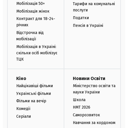
Мобілізація 50+
Тарифи на комунальні
послуги
Мобілізація жінок
Податки
Контракт для 18-24-
річних
Пенсія в Україні
Відстрочка від
мобілізації
Мобілізація в Україні:
скільки осіб мобілізує
ТЦК
Кіно
Новини Освіти
Найцікавіші фільми
Міністерство освіти та
науки України
Українські фільми
Школа
Фільми на вечір
НМТ 2026
Комедії
Саморозвиток
Серіали
Навчання за кордоном