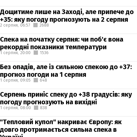
Дощитиме лише на Заході, але припече до
+35: яку погоду прогнозують на 2 серпня
2 серпня,
06:57
2688
Спека на початку серпня: чи поб'є вона
рекордні показники температури
1 серпня,
20:00
1536
Без опадів, але із сильною спекою до +37:
прогноз погоди на 1 серпня
1 серпня,
09:05
648
Серпень приніс спеку до +38 градусів: яку
погоду прогнозують на вихідні
1 серпня,
08:00
838
"Тепловий купол" накриває Європу: як
довго протримається сильна спека в