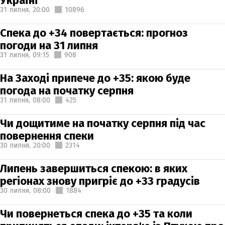
Україні
31 липня,
20:00
10896
Спека до +34 повертається: прогноз
погоди на 31 липня
31 липня,
09:15
908
На Заході припече до +35: якою буде
погода на початку серпня
31 липня,
08:00
425
Чи дощитиме на початку серпня під час
повернення спеки
30 липня,
20:00
2314
Липень завершиться спекою: в яких
регіонах знову пригріє до +33 градусів
30 липня,
08:00
1884
Чи повернеться спека до +35 та коли