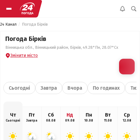
24 Канал
Погода Бірків
Погода Бірків
Вінницька обл., Вінницький район, Бірків, 49.28°Пн, 28.07°Сх
Змінити місто
Сьогодні
Завтра
Вчора
По годинах
Тиж
Чт
Пт
Сб
Нд
Пн
Вт
Ср
Сьогодні
Завтра
08.08
09.08
10.08
11.08
12.08