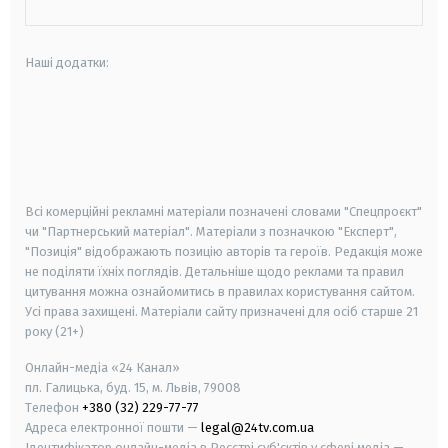
Наші додатки:
android
apple
smart tv
samsung smart tv
Всі комерційні рекламні матеріали позначені словами "Спецпроєкт"
чи "Партнерський матеріал". Матеріали з позначкою "Експерт",
"Позиція" відображають позицію авторів та героїв. Редакція може
не поділяти їхніх поглядів. Детальніше щодо реклами та правил
цитування можна ознайомитись в правилах користування сайтом.
Усі права захищені.
Матеріали сайту призначені для осіб старше
21
року (21+)
Онлайн-медіа «24 Канал»
пл. Галицька, буд. 15, м. Львів, 79008
Телефон
+380 (32) 229-77-77
Адреса електронної пошти —
legal@24tv.com.ua
Ідентифікатор онлайн-медіа в Реєстрі суб'єктів у сфері медіа —