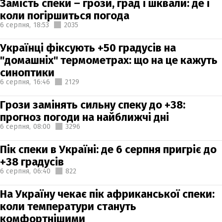
Замість спеки – грози, град і шквали: де і
коли погіршиться погода
6 серпня,
18:53
2035
Українці фіксують +50 градусів на
"домашніх" термометрах: що на це кажуть
синоптики
6 серпня,
16:46
2129
Грози замінять сильну спеку до +38:
прогноз погоди на найближчі дні
6 серпня,
08:00
3296
Пік спеки в Україні: де 6 серпня пригріє до
+38 градусів
6 серпня,
06:40
822
На Україну чекає пік африканської спеки:
коли температури стануть
комфортнішими