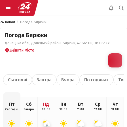
24 Канал
Погода Бирюки
Погода Бирюки
Донецька обл., Донецький район, Бирюки, 47.86°Пн, 38.08°Сх
Змінити місто
Сьогодні
Завтра
Вчора
По годинах
Тиж
Пт
Сб
Нд
Пн
Вт
Ср
Чт
Сьогодні
Завтра
09.08
10.08
11.08
12.08
13.08