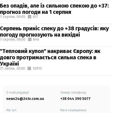
Без опадів, але із сильною спекою до +37:
прогноз погоди на 1 серпня
1 серпня,
09:05
657
Серпень приніс спеку до +38 градусів: яку
погоду прогнозують на вихідні
1 серпня,
08:00
846
"Тепловий купол" накриває Європу: як
довго протримається сильна спека в
Україні
31 липня,
20:00
10915
E-mail редакції
Номер телефону:
news24@24tv.com.ua
+38 044 390 5077
Ми тут:
Ми в соцмережах: