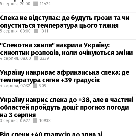
5 серпня,
20:00
11424
Спека не відступає: де будуть грози та чи
опуститься температура цього тижня
5 серпня,
08:00
1311
"Спекотна хвиля" накрила Україну:
синоптик розповів, коли очікуються зміни
4 серпня,
08:00
2339
Україну накриває африканська спека: де
температура сягне +39 градусів
4 серпня,
07:32
909
Україну накриє спека до +38, але в частині
областей пройдуть дощі: прогноз погоди
на 3 серпня
3 серпня,
09:27
10938
Від спеки +40 градусів до злив зі