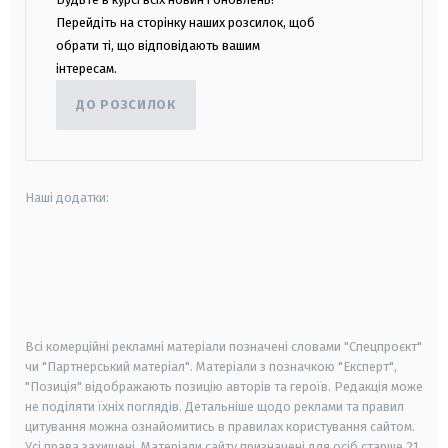
Перейдіть на сторінку наших розсилок, щоб
обрати ті, що відповідають вашим
інтересам.
ДО РОЗСИЛОК
Наші додатки:
android
apple
smart tv
samsung smart tv
Всі комерційні рекламні матеріали позначені словами "Спецпроєкт"
чи "Партнерський матеріал". Матеріали з позначкою "Експерт",
"Позиція" відображають позицію авторів та героїв. Редакція може
не поділяти їхніх поглядів. Детальніше щодо реклами та правил
цитування можна ознайомитись в правилах користування сайтом.
Усі права захищені.
Матеріали сайту призначені для осіб старше
21