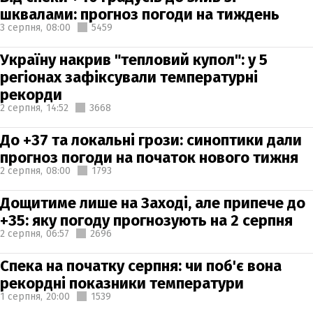
шквалами: прогноз погоди на тиждень
3 серпня,
08:00
5459
Україну накрив "тепловий купол": у 5
регіонах зафіксували температурні
рекорди
2 серпня,
14:52
3668
До +37 та локальні грози: синоптики дали
прогноз погоди на початок нового тижня
2 серпня,
08:00
1793
Дощитиме лише на Заході, але припече до
+35: яку погоду прогнозують на 2 серпня
2 серпня,
06:57
2696
Спека на початку серпня: чи поб'є вона
рекордні показники температури
1 серпня,
20:00
1539