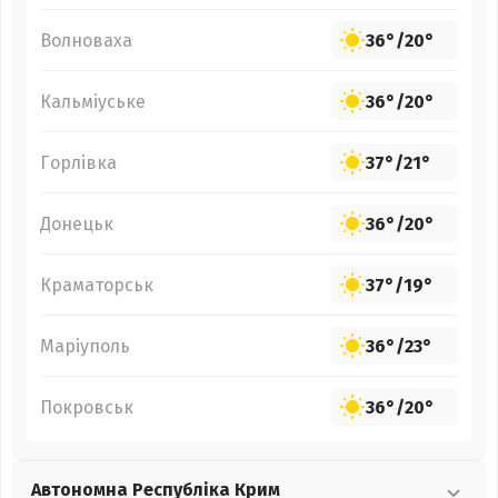
Волноваха
36°
/
20°
Кальміуське
36°
/
20°
Горлівка
37°
/
21°
Донецьк
36°
/
20°
Краматорськ
37°
/
19°
Маріуполь
36°
/
23°
Покровськ
36°
/
20°
Автономна Республіка Крим