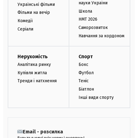
науки України
Українські фільми
Школа
Фільми на вечір
НМТ 2026
Комедії
Саморозвиток
Серіали
Навчання за кордоном
Нерухомість
Спорт
Аналітика ринку
Бокс
Купівля житла
Футбол
Тренди і натхнення
Теніс
Біатлон
Інші види спорту
Email - розсилка
Будьте в курсі всіх новин і оновлень!