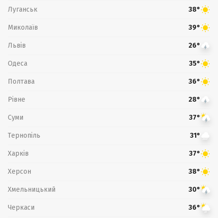
Луганськ
38°
Миколаїв
39°
Львів
26°
Одеса
35°
Полтава
36°
Рівне
28°
Суми
37°
Тернопіль
31°
Харків
37°
Херсон
38°
Хмельницький
30°
Черкаси
36°