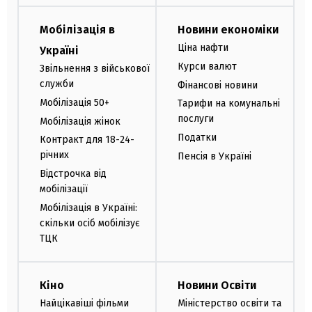
Мобілізація в
Новини економіки
Ціна нафти
Україні
Курси валют
Звільнення з військової
служби
Фінансові новини
Мобілізація 50+
Тарифи на комунальні
послуги
Мобілізація жінок
Податки
Контракт для 18-24-
річних
Пенсія в Україні
Відстрочка від
мобілізації
Мобілізація в Україні:
скільки осіб мобілізує
ТЦК
Кіно
Новини Освіти
Найцікавіші фільми
Міністерство освіти та