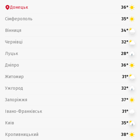
Донецьк
36°
Сімферополь
35°
Вінниця
34°
Чернівці
32°
Луцьк
28°
Дніпро
36°
Житомир
31°
Ужгород
32°
Запоріжжя
37°
Івано-Франківськ
31°
Київ
35°
Кропивницький
38°