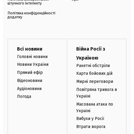
штучного інтелекту
Політика конфіденційності
додатку
Всі новини
Війна Росії з
Головні новини
Україною
Новини України
Ракетні обстріли
Прямий ефір
Карта бойових дій
Відеоновини
Мирні переговори
Аудіоновини
Повітряна тривога в
Україні
Погода
Масована атака по
Україні
Вибухи у Росії
Втрати ворога