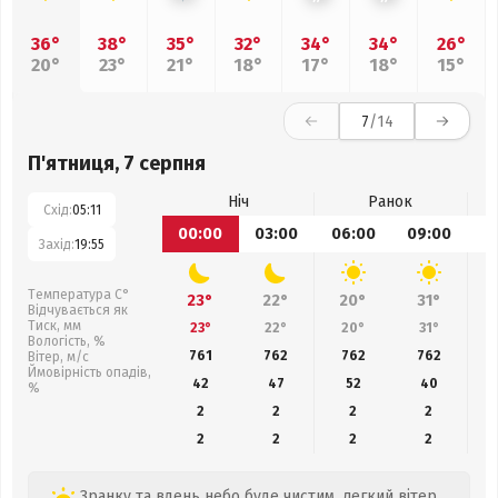
36°
38°
35°
32°
34°
34°
26°
20°
23°
21°
18°
17°
18°
15°
7
/14
П'ятниця, 7 серпня
Ніч
Ранок
Схід:
05:11
00:00
03:00
06:00
09:00
1
Захід:
19:55
Температура С°
23°
22°
20°
31°
Відчувається як
Тиск, мм
23°
22°
20°
31°
Вологість, %
761
762
762
762
Вітер, м/с
Ймовірність опадів,
42
47
52
40
%
2
2
2
2
2
2
2
2
Зранку та вдень небо буде чистим, легкий вітер