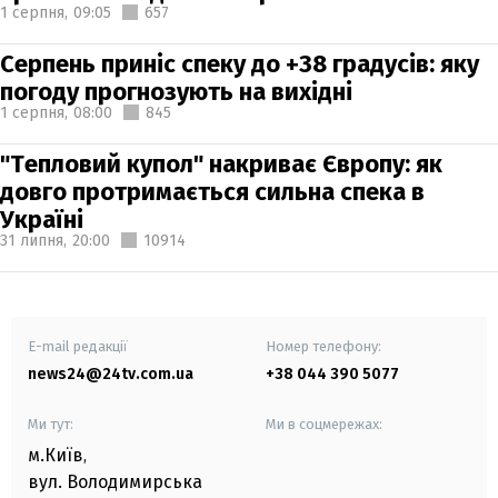
1 серпня,
09:05
657
Серпень приніс спеку до +38 градусів: яку
погоду прогнозують на вихідні
1 серпня,
08:00
845
"Тепловий купол" накриває Європу: як
довго протримається сильна спека в
Україні
31 липня,
20:00
10914
E-mail редакції
Номер телефону:
news24@24tv.com.ua
+38 044 390 5077
Ми тут:
Ми в соцмережах:
м.Київ
,
вул. Володимирська