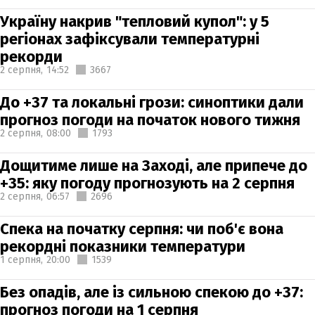
Україну накрив "тепловий купол": у 5
регіонах зафіксували температурні
рекорди
2 серпня,
14:52
3667
До +37 та локальні грози: синоптики дали
прогноз погоди на початок нового тижня
2 серпня,
08:00
1793
Дощитиме лише на Заході, але припече до
+35: яку погоду прогнозують на 2 серпня
2 серпня,
06:57
2696
Спека на початку серпня: чи поб'є вона
рекордні показники температури
1 серпня,
20:00
1539
Без опадів, але із сильною спекою до +37:
прогноз погоди на 1 серпня