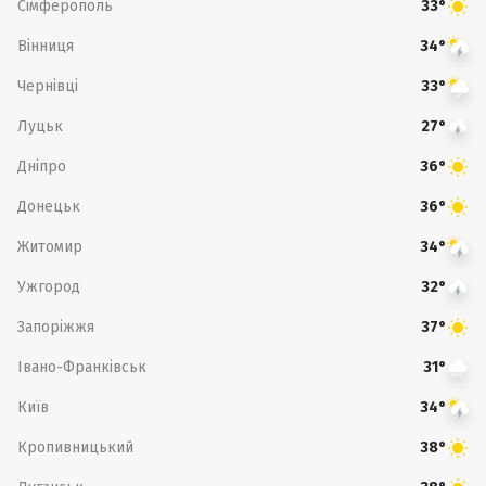
Сімферополь
33°
Вінниця
34°
Чернівці
33°
Луцьк
27°
Дніпро
36°
Донецьк
36°
Житомир
34°
Ужгород
32°
Запоріжжя
37°
Івано-Франківськ
31°
Київ
34°
Кропивницький
38°