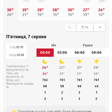
36°
35°
29°
28°
30°
27°
24°
20°
21°
19°
15°
15°
15°
12°
7
/14
П'ятниця, 7 серпня
Ніч
Ранок
Схід:
05:10
00:00
03:00
06:00
09:00
1
Захід:
20:06
Температура С°
24°
22°
21°
28°
Відчувається як
Тиск, мм
24°
22°
21°
29°
Вологість, %
762
761
761
761
Вітер, м/с
Ймовірність опадів,
68
58
66
46
%
1
2
2
1
2
2
2
2
Протягом усього дня небо буде безхмарним,