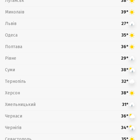
Луганськ
38°
Миколаїв
39°
Львів
27°
Одеса
35°
Полтава
36°
Рівне
29°
Суми
38°
Тернопіль
32°
Херсон
38°
Хмельницький
31°
Черкаси
36°
Чернігів
34°
Севастополь
35°