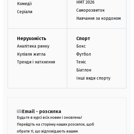
НМТ 2026
Комедії
Саморозвиток
Серіали
Навчання за кордоном
Нерухомість
Спорт
Аналітика ринку
Бокс
Купівля житла
Футбол
Тренди і натхнення
Теніс
Біатлон
Інші види спорту
Email - розсилка
Будьте в курсі всіх новин і оновлень!
Перейдіть на сторінку наших розсилок, щоб
обрати ті, що відповідають вашим