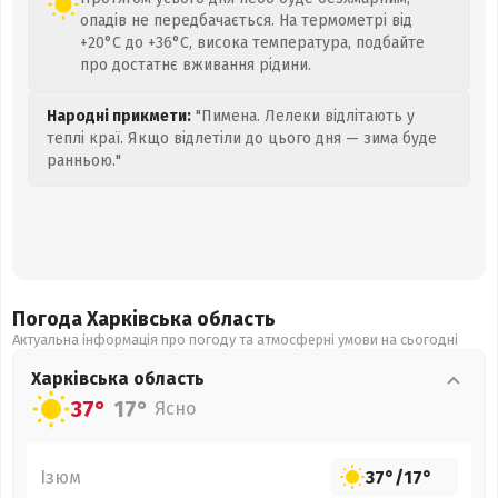
опадів не передбачається. На термометрі від
+20°C до +36°C, висока температура, подбайте
про достатнє вживання рідини.
Народні прикмети:
"Пимена. Лелеки відлітають у
теплі краї. Якщо відлетіли до цього дня — зима буде
ранньою."
Погода Харківська
область
Актуальна інформація про погоду та атмосферні умови на сьогодні
Харківська
область
37°
17°
Ясно
Ізюм
37°
/
17°