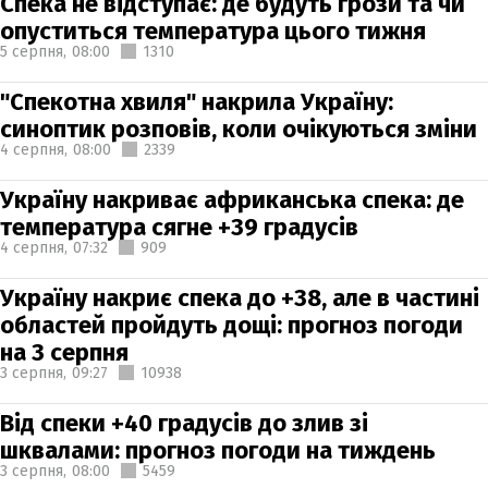
Спека не відступає: де будуть грози та чи
опуститься температура цього тижня
5 серпня,
08:00
1310
"Спекотна хвиля" накрила Україну:
синоптик розповів, коли очікуються зміни
4 серпня,
08:00
2339
Україну накриває африканська спека: де
температура сягне +39 градусів
4 серпня,
07:32
909
Україну накриє спека до +38, але в частині
областей пройдуть дощі: прогноз погоди
на 3 серпня
3 серпня,
09:27
10938
Від спеки +40 градусів до злив зі
шквалами: прогноз погоди на тиждень
3 серпня,
08:00
5459