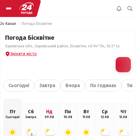
24 Канал
Погода Бісквітне
Погода Бісквітне
Харківська обл., Харківський район, Бісквітне, 49.94°Пн, 36.5°Сх
Змінити місто
Сьогодні
Завтра
Вчора
По годинах
Тиж
Пт
Сб
Нд
Пн
Вт
Ср
Чт
Сьогодні
Завтра
09.08
10.08
11.08
12.08
13.08