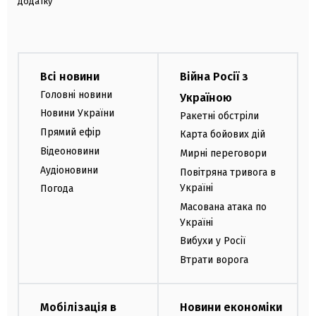
додатку
Всі новини
Війна Росії з
Головні новини
Україною
Новини України
Ракетні обстріли
Прямий ефір
Карта бойових дій
Відеоновини
Мирні переговори
Аудіоновини
Повітряна тривога в
Україні
Погода
Масована атака по
Україні
Вибухи у Росії
Втрати ворога
Мобілізація в
Новини економіки