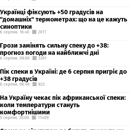
Українці фіксують +50 градусів на
"домашніх" термометрах: що на це кажуть
синоптики
6 серпня,
16:46
2017
Грози замінять сильну спеку до +38:
прогноз погоди на найближчі дні
6 серпня,
08:00
3281
Пік спеки в Україні: де 6 серпня пригріє до
+38 градусів
6 серпня,
06:40
822
На Україну чекає пік африканської спеки:
коли температури стануть
комфортнішими
5 серпня,
20:00
11409