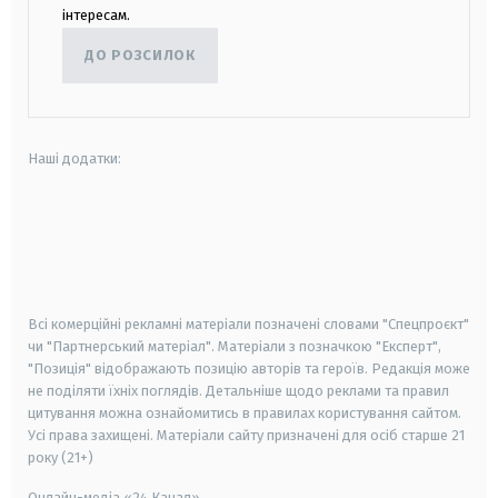
інтересам.
ДО РОЗСИЛОК
Наші додатки:
android
apple
smart tv
samsung smart tv
Всі комерційні рекламні матеріали позначені словами "Спецпроєкт"
чи "Партнерський матеріал". Матеріали з позначкою "Експерт",
"Позиція" відображають позицію авторів та героїв. Редакція може
не поділяти їхніх поглядів. Детальніше щодо реклами та правил
цитування можна ознайомитись в правилах користування сайтом.
Усі права захищені.
Матеріали сайту призначені для осіб старше
21
року (21+)
Онлайн-медіа «24 Канал»