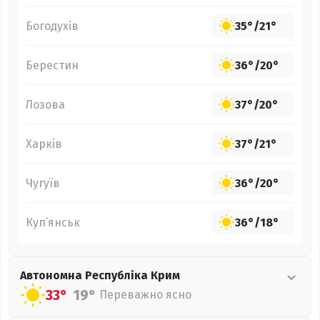
Богодухів
35°
/
21°
Берестин
36°
/
20°
Лозова
37°
/
20°
Харків
37°
/
21°
Чугуїв
36°
/
20°
Куп’янськ
36°
/
18°
Автономна Республіка Крим
33°
19°
Переважно ясно