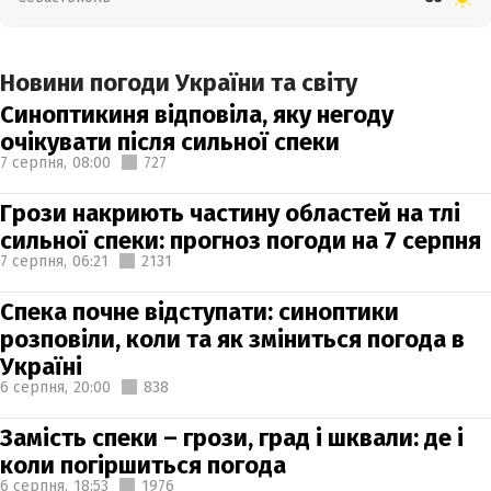
Новини погоди України та світу
Синоптикиня відповіла, яку негоду
очікувати після сильної спеки
7 серпня,
08:00
727
Грози накриють частину областей на тлі
сильної спеки: прогноз погоди на 7 серпня
7 серпня,
06:21
2131
Спека почне відступати: синоптики
розповіли, коли та як зміниться погода в
Україні
6 серпня,
20:00
838
Замість спеки – грози, град і шквали: де і
коли погіршиться погода
6 серпня,
18:53
1976