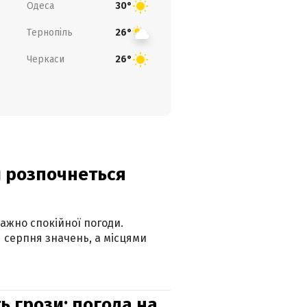
Одеса
30°
Тернопіль
26°
Черкаси
26°
ди розпочнеться
ажно спокійної погоди.
 серпня значень, а місцями
ь грози: погода на