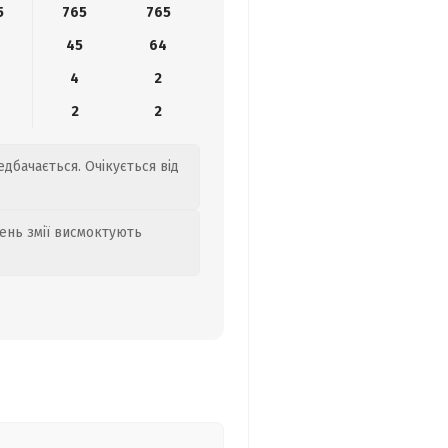
5
765
765
45
64
4
2
2
2
дбачається. Очікується від
день змії висмоктують