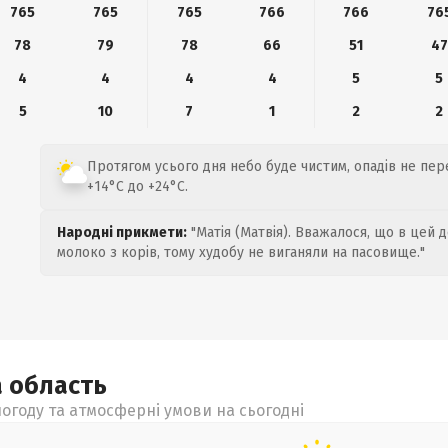
765
765
765
766
766
76
78
79
78
66
51
47
4
4
4
4
5
5
5
10
7
1
2
2
Протягом усього дня небо буде чистим, опадів не пере
+14°C до +24°C.
Народні прикмети:
"Матія (Матвія). Вважалося, що в цей 
молоко з корів, тому худобу не виганяли на пасовище."
а
область
огоду та атмосферні умови на сьогодні