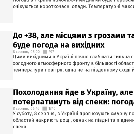
очікуються короткочасні опади. Температурні макси
До +38, але місцями з грозами 
буде погода на вихідних
8 серпня,
08:00
977
Цими вихідними в Україні почне слабшати сильна 
холодного атмосферного фронту в більшості област
температури повітря, одна не на південному сході й
Похолодання йде в Україну, але
потерпатимуть від спеки: погод
8 серпня,
06:46
1340
У суботу, 8 серпня, в Україні прогнозують хмарну п
областей накриють дощі, однак на півдні та півден
спека.