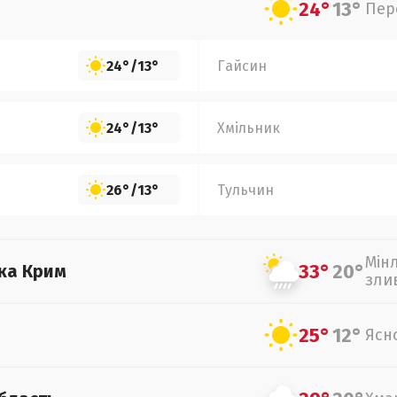
24°
13°
Пер
24°
/
13°
Гайсин
24°
/
13°
Хмільник
26°
/
13°
Тульчин
Мін
33°
20°
ка Крим
зли
25°
12°
Ясн