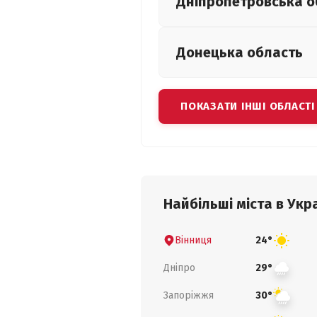
Дніпропетровська
о
Донецька
область
ПОКАЗАТИ ІНШІ ОБЛАСТІ
Найбільші міста в Укра
Вінниця
24°
Дніпро
29°
Запоріжжя
30°