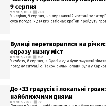
9 серпня
9 серпня,
06:33
2190
У неділю, 9 серпня, на переважній частині територі
суха погода. У деяких регіонах країни пройдуть гро
Вулиці перетворилися на річки
одразу низку міст
8 серпня,
21:00
4545
У суботу, 8 серпня, в Одесі люди були змушені тікат
погодну ситуацію. Також сильні опади були у Харкові
До +33 градусів і локальні гроз
найближчими днями
8 серпня,
20:00
791
Погода в Україні найближчими днями буде переваж