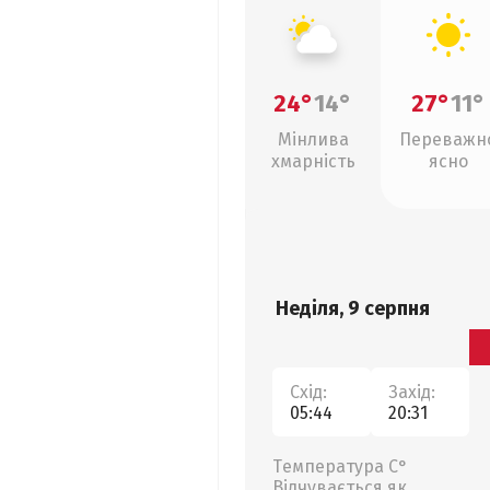
24°
14°
27°
11°
Мінлива
Переважн
хмарність
ясно
Неділя, 9 серпня
Схід:
Захід:
05:44
20:31
Температура С°
Відчувається як