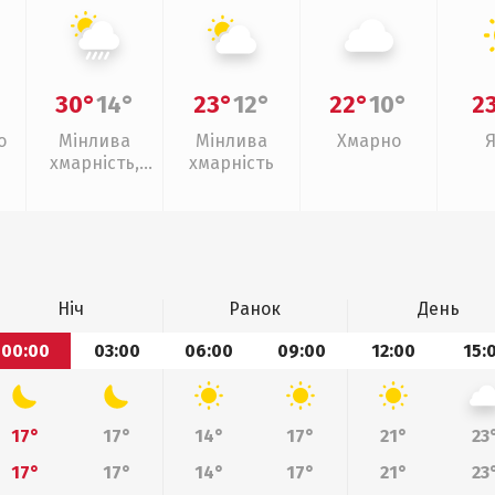
30°
14°
23°
12°
22°
10°
2
о
Мінлива
Мінлива
Хмарно
хмарність,
хмарність
зливи
Ніч
Ранок
День
00:00
03:00
06:00
09:00
12:00
15:
17°
17°
14°
17°
21°
23
17°
17°
14°
17°
21°
23