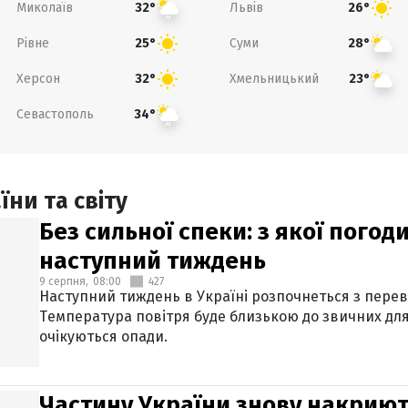
Миколаїв
Львів
32°
26°
Рівне
Суми
25°
28°
Херсон
Хмельницький
32°
23°
Севастополь
34°
ни та світу
Без сильної спеки: з якої пого
наступний тиждень
9 серпня,
08:00
427
Наступний тиждень в Україні розпочнеться з перев
Температура повітря буде близькою до звичних для
очікуються опади.
Частину України знову накриют