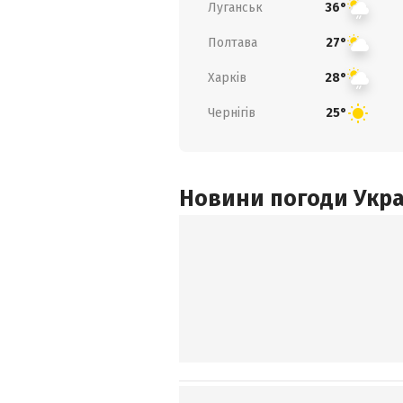
Луганськ
36°
Полтава
27°
Харків
28°
Чернігів
25°
Новини погоди Украї