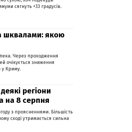
муми сягнуть +33 градусів.
та шквалами: якою
спека. Через проходження
ей очікується зниження
 у Криму.
 деякі регіони
а на 8 серпня
огоду з проясненнями. Більшість
ному сході утримається сильна