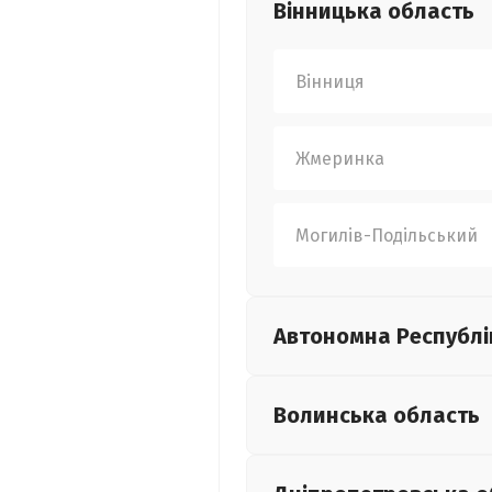
Вінницька
область
Вінниця
Жмеринка
Могилів-Подільський
Автономна Республі
Волинська
область