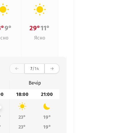
3°
9°
29°
11°
Ясно
Ясно
7
/14
Вечір
00
18:00
21:00
°
23°
19°
°
23°
19°