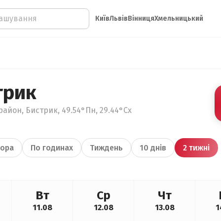
Київ
Львів
Вінниця
Хмельницький
трик
район, Бистрик, 49.54°Пн, 29.44°Сх
ора
По годинах
Тиждень
10 днів
2 тижні
Вт
Ср
Чт
11.08
12.08
13.08
1