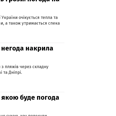
ї України очікується тепла та
зи, а також утримається спека
: негода накрила
и з пляжів через складну
 та Дніпрі.
и: якою буде погода
но сухою, хоч подекуди