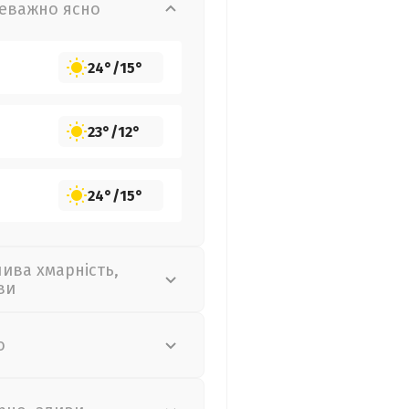
еважно ясно
24°
/
15°
23°
/
12°
24°
/
15°
лива хмарність,
ви
о