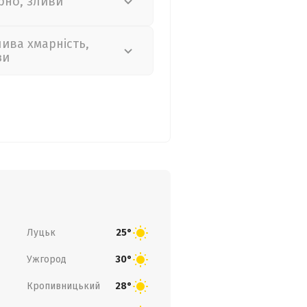
рно, зливи
лива хмарність,
зи
Луцьк
25°
Ужгород
30°
Кропивницький
28°