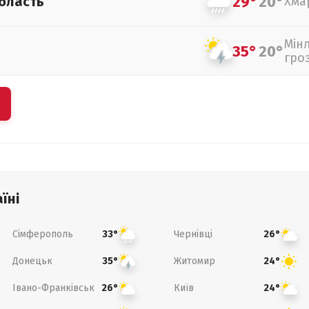
29°
20°
бласть
Хма
Мін
35°
20°
гро
їні
Сімферополь
Чернівці
33°
26°
Донецьк
Житомир
35°
24°
Івано-Франківськ
Київ
26°
24°