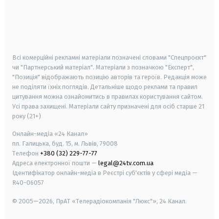
android
apple
smart tv
samsung smart tv
Всі комерційні рекламні матеріали позначені словами "Спецпроєкт"
чи "Партнерський матеріал". Матеріали з позначкою "Експерт",
"Позиція" відображають позицію авторів та героїв. Редакція може
не поділяти їхніх поглядів. Детальніше щодо реклами та правил
цитування можна ознайомитись в правилах користування сайтом.
Усі права захищені.
Матеріали сайту призначені для осіб старше
21
року (21+)
Онлайн-медіа «24 Канал»
пл. Галицька, буд. 15, м. Львів, 79008
Телефон
+380 (32) 229-77-77
Адреса електронної пошти —
legal@24tv.com.ua
Ідентифікатор онлайн-медіа в Реєстрі суб'єктів у сфері медіа —
R40-06057
© 2005—2026,
ПрАТ «Телерадіокомпанія "Люкс"», 24 Канал.