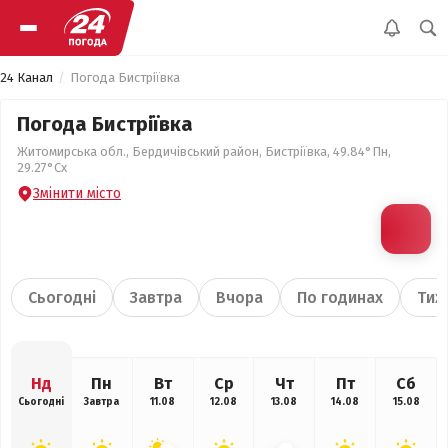
24 Канал
Погода Бистріївка
Погода Бистріївка
Житомирська обл., Бердичівський район, Бистріївка, 49.84°Пн,
29.27°Сх
Змінити місто
Сьогодні
Завтра
Вчора
По годинах
Тиж
Нд
Пн
Вт
Ср
Чт
Пт
Сб
Сьогодні
Завтра
11.08
12.08
13.08
14.08
15.08