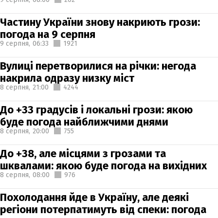
Частину України знову накриють грози:
погода на 9 серпня
9 серпня,
06:33
1921
Вулиці перетворилися на річки: негода
накрила одразу низку міст
8 серпня,
21:00
4244
До +33 градусів і локальні грози: якою
буде погода найближчими днями
8 серпня,
20:00
755
До +38, але місцями з грозами та
шквалами: якою буде погода на вихідних
8 серпня,
08:00
976
Похолодання йде в Україну, але деякі
регіони потерпатимуть від спеки: погода