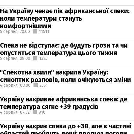
На Україну чекає пік африканської спеки:
коли температури стануть
комфортнішими
5 серпня,
20:00
11511
Спека не відступає: де будуть грози та чи
опуститься температура цього тижня
5 серпня,
08:00
1325
"Спекотна хвиля" накрила Україну:
синоптик розповів, коли очікуються зміни
4 серпня,
08:00
2351
Україну накриває африканська спека: де
температура сягне +39 градусів
4 серпня,
07:32
916
Україну накриє спека до +38, але в частині
областей пройдуть дощі: прогноз погоди