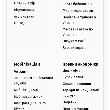
Прямий ефір
Карта бойових дій
Відеоновини
Мирні переговори
Аудіоновини
Повітряна тривога в
Україні
Погода
Масована атака по
Україні
Вибухи у Росії
Втрати ворога
Мобілізація в
Новини економіки
Ціна нафти
Україні
Курси валют
Звільнення з військової
служби
Фінансові новини
Мобілізація 50+
Тарифи на комунальні
послуги
Мобілізація жінок
Податки
Контракт для 18-24-
річних
Пенсія в Україні