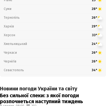
Рівне
25°
Суми
28°
Тернопіль
26°
Харків
29°
Херсон
33°
Хмельницький
24°
Черкаси
26°
Чернігів
26°
Севастополь
34°
Новини погоди України та світу
Без сильної спеки: з якої погоди
розпочнеться наступний тиждень
9 серпня,
08:00
202