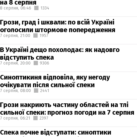
на 8 серпня
8 серпня,
06:46
1334
Грози, град і шквали: по всій Україні
оголосили штормове попередження
7 серпня,
21:00
1957
В Україні дещо похолодає: як надовго
відступить спека
7 серпня,
20:00
9306
Синоптикиня відповіла, яку негоду
очікувати після сильної спеки
7 серпня,
08:00
2441
Грози накриють частину областей на тлі
сильної спеки: прогноз погоди на 7 серпня
7 серпня,
06:21
2397
Спека почне відступати: синоптики