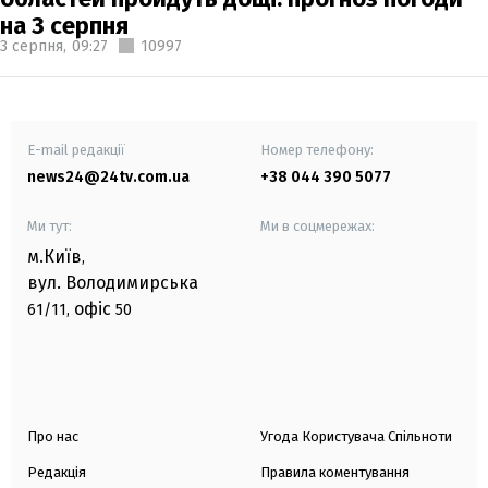
на 3 серпня
3 серпня,
09:27
10997
E-mail редакції
Номер телефону:
news24@24tv.com.ua
+38 044 390 5077
Ми тут:
Ми в соцмережах:
м.Київ
,
вул. Володимирська
офіс
61/11,
50
Про нас
Угода Користувача Спільноти
Редакція
Правила коментування