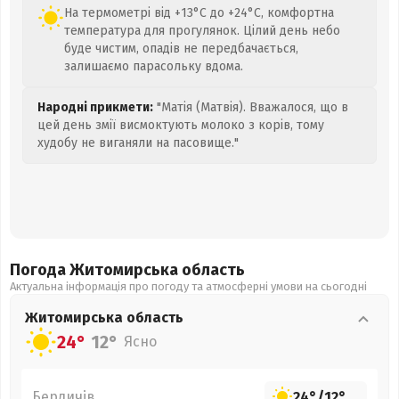
На термометрі від +13°C до +24°C, комфортна
температура для прогулянок. Цілий день небо
буде чистим, опадів не передбачається,
залишаємо парасольку вдома.
Народні прикмети:
"Матія (Матвія). Вважалося, що в
цей день змії висмоктують молоко з корів, тому
худобу не виганяли на пасовище."
Погода Житомирська
область
Актуальна інформація про погоду та атмосферні умови на сьогодні
Житомирська
область
24°
12°
Ясно
Бердичів
24°
/
12°