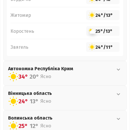
Житомир
24°
/
13°
Коростень
25°
/
13°
Звягель
24°
/
11°
Автономна Республіка Крим
34°
20°
Ясно
Вінницька
область
24°
13°
Ясно
Волинська
область
25°
12°
Ясно