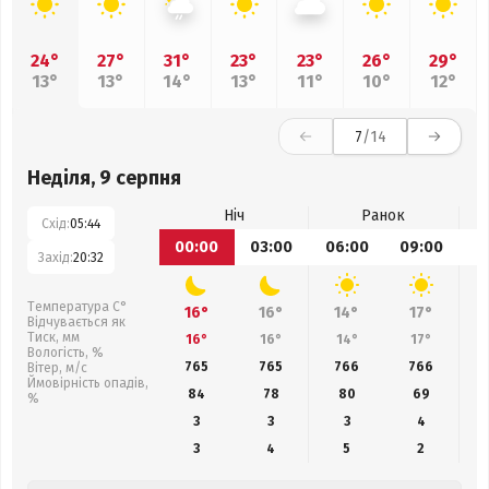
24°
27°
31°
23°
23°
26°
29°
13°
13°
14°
13°
11°
10°
12°
7
/14
Неділя, 9 серпня
Ніч
Ранок
Схід:
05:44
00:00
03:00
06:00
09:00
1
Захід:
20:32
Температура С°
16°
16°
14°
17°
Відчувається як
Тиск, мм
16°
16°
14°
17°
Вологість, %
765
765
766
766
Вітер, м/с
Ймовірність опадів,
84
78
80
69
%
3
3
3
4
3
4
5
2