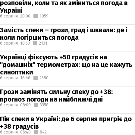
розповіли, коли та як зміниться погода в
Україні
6 серпня,
20:00
1059
Замість спеки – грози, град і шквали: де і
коли погіршиться погода
6 серпня,
18:53
2131
Українці фіксують +50 градусів на
"домашніх" термометрах: що на це кажуть
синоптики
6 серпня,
16:46
2380
Грози замінять сильну спеку до +38:
прогноз погоди на найближчі дні
6 серпня,
08:00
3358
Пік спеки в Україні: де 6 серпня пригріє до
+38 градусів
6 серпня,
06:40
842