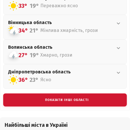
33°
19°
Переважно ясно
Вінницька
область
34°
21°
Мінлива хмарність, грози
Волинська
область
27°
19°
Хмарно, грози
Дніпропетровська
область
36°
23°
Ясно
ПОКАЗАТИ ІНШІ ОБЛАСТІ
Найбільші міста в Україні