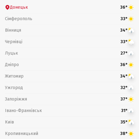
Донецьк
36°
Сімферополь
33°
Вінниця
34°
Чернівці
33°
Луцьк
27°
Дніпро
36°
Житомир
34°
Ужгород
32°
Запоріжжя
37°
Івано-Франківськ
31°
Київ
35°
Кропивницький
38°