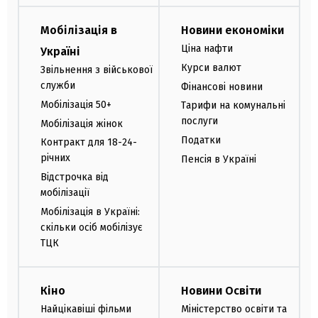
Мобілізація в
Новини економіки
Ціна нафти
Україні
Курси валют
Звільнення з військової
служби
Фінансові новини
Мобілізація 50+
Тарифи на комунальні
послуги
Мобілізація жінок
Податки
Контракт для 18-24-
річних
Пенсія в Україні
Відстрочка від
мобілізації
Мобілізація в Україні:
скільки осіб мобілізує
ТЦК
Кіно
Новини Освіти
Найцікавіші фільми
Міністерство освіти та