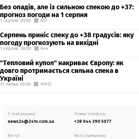
Без опадів, але із сильною спекою до +37:
прогноз погоди на 1 серпня
1 серпня,
09:05
657
Серпень приніс спеку до +38 градусів: яку
погоду прогнозують на вихідні
1 серпня,
08:00
844
"Тепловий купол" накриває Європу: як
довго протримається сильна спека в
Україні
31 липня,
20:00
10912
E-mail редакції
Номер телефону:
news24@24tv.com.ua
+38 044 390 5077
Ми тут:
Ми в соцмережах: