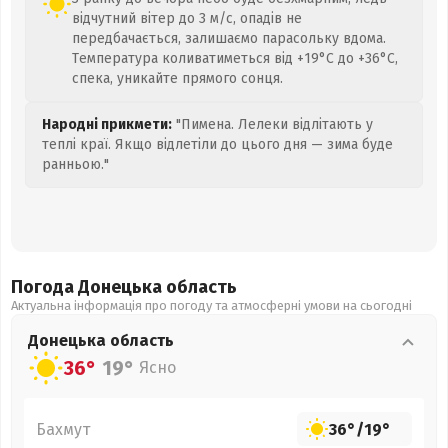
відчутний вітер до 3 м/с, опадів не
передбачається, залишаємо парасольку вдома.
Температура коливатиметься від +19°C до +36°C,
спека, уникайте прямого сонця.
Народні прикмети:
"Пимена. Лелеки відлітають у
теплі краї. Якщо відлетіли до цього дня — зима буде
ранньою."
Погода Донецька
область
Актуальна інформація про погоду та атмосферні умови на сьогодні
Донецька
область
36°
19°
Ясно
Бахмут
36°
/
19°