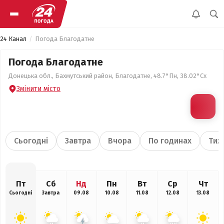
24 Канал
Погода Благодатне
Погода Благодатне
Донецька обл., Бахмутський район, Благодатне, 48.7°Пн, 38.02°Сх
Змінити місто
Сьогодні
Завтра
Вчора
По годинах
Тиж
Пт
Сб
Нд
Пн
Вт
Ср
Чт
Сьогодні
Завтра
09.08
10.08
11.08
12.08
13.08