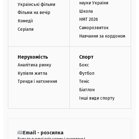
науки України
Українські фільми
Школа
Фільми на вечір
НМТ 2026
Комедії
Саморозвиток
Серіали
Навчання за кордоном
Нерухомість
Спорт
Аналітика ринку
Бокс
Купівля житла
Футбол
Тренди і натхнення
Теніс
Біатлон
Інші види спорту
Email - розсилка
Будьте в курсі всіх новин і оновлень!