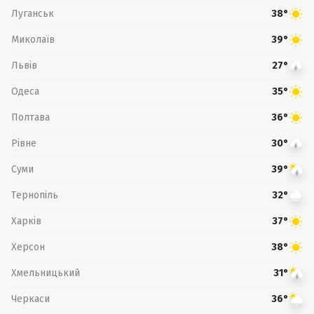
Луганськ
38°
Миколаїв
39°
Львів
27°
Одеса
35°
Полтава
36°
Рівне
30°
Суми
39°
Тернопіль
32°
Харків
37°
Херсон
38°
Хмельницький
31°
Черкаси
36°