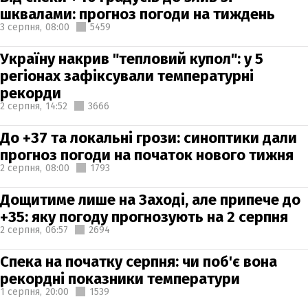
шквалами: прогноз погоди на тиждень
3 серпня,
08:00
5459
Україну накрив "тепловий купол": у 5
регіонах зафіксували температурні
рекорди
2 серпня,
14:52
3666
До +37 та локальні грози: синоптики дали
прогноз погоди на початок нового тижня
2 серпня,
08:00
1793
Дощитиме лише на Заході, але припече до
+35: яку погоду прогнозують на 2 серпня
2 серпня,
06:57
2694
Спека на початку серпня: чи поб'є вона
рекордні показники температури
1 серпня,
20:00
1539