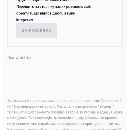
Перейдіть на сторінку наших розсилок, щоб
обрати ті, що відповідають вашим
інтересам.
ДО РОЗСИЛОК
Наші додатки:
android
apple
smart tv
samsung smart tv
Всі комерційні рекламні матеріали позначені словами "Спецпроєкт"
чи "Партнерський матеріал". Матеріали з позначкою "Експерт",
"Позиція" відображають позицію авторів та героїв. Редакція може
не поділяти їхніх поглядів. Детальніше щодо реклами та правил
цитування можна ознайомитись в правилах користування сайтом.
Усі права захищені.
Матеріали сайту призначені для осіб старше
21