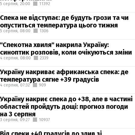
5 серпня,
20:00
11392
Спека не відступає: де будуть грози та чи
опуститься температура цього тижня
5 серпня,
08:00
1306
"Спекотна хвиля" накрила Україну:
синоптик розповів, коли очікуються зміни
4 серпня,
08:00
2339
Україну накриває африканська спека: де
температура сягне +39 градусів
4 серпня,
07:32
909
Україну накриє спека до +38, але в частині
областей пройдуть дощі: прогноз погоди
на 3 серпня
3 серпня,
09:27
10937
Від спеки +40 градусів до злив зі