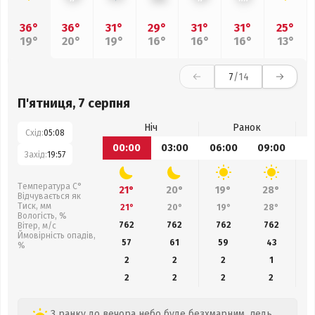
36°
36°
31°
29°
31°
31°
25°
19°
20°
19°
16°
16°
16°
13°
7
/14
П'ятниця, 7 серпня
Ніч
Ранок
Схід:
05:08
00:00
03:00
06:00
09:00
1
Захід:
19:57
Температура С°
21°
20°
19°
28°
Відчувається як
Тиск, мм
21°
20°
19°
28°
Вологість, %
762
762
762
762
Вітер, м/с
Ймовірність опадів,
57
61
59
43
%
2
2
2
1
2
2
2
2
З ранку до вечора небо буде безхмарним, ледь