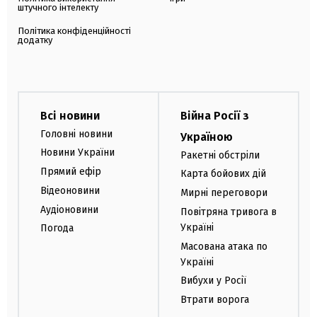
штучного інтелекту
Політика конфіденційності
додатку
Всі новини
Війна Росії з
Головні новини
Україною
Новини України
Ракетні обстріли
Прямий ефір
Карта бойових дій
Відеоновини
Мирні переговори
Аудіоновини
Повітряна тривога в
Україні
Погода
Масована атака по
Україні
Вибухи у Росії
Втрати ворога