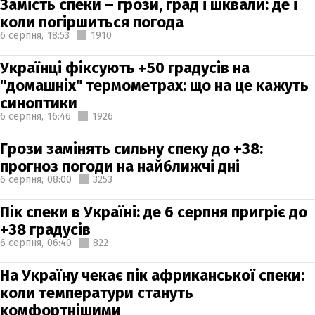
Замість спеки – грози, град і шквали: де і
коли погіршиться погода
6 серпня,
18:53
1910
Українці фіксують +50 градусів на
"домашніх" термометрах: що на це кажуть
синоптики
6 серпня,
16:46
1926
Грози замінять сильну спеку до +38:
прогноз погоди на найближчі дні
6 серпня,
08:00
3253
Пік спеки в Україні: де 6 серпня пригріє до
+38 градусів
6 серпня,
06:40
822
На Україну чекає пік африканської спеки:
коли температури стануть
комфортнішими