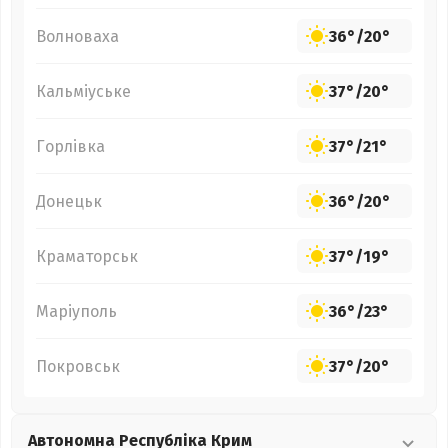
Волноваха
36°
/
20°
Кальміуське
37°
/
20°
Горлівка
37°
/
21°
Донецьк
36°
/
20°
Краматорськ
37°
/
19°
Маріуполь
36°
/
23°
Покровськ
37°
/
20°
Автономна Республіка Крим