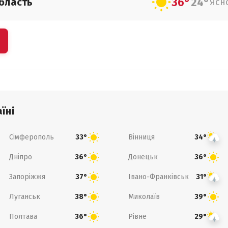
36°
24°
бласть
Ясн
їні
Сімферополь
Вінниця
33°
34°
Дніпро
Донецьк
36°
36°
Запоріжжя
Івано-Франківськ
37°
31°
Луганськ
Миколаїв
38°
39°
Полтава
Рівне
36°
29°