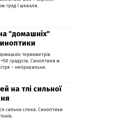
ж град і шквали.
 на "домашніх"
синоптики
 домашніх термометрів
 +50 градусів. Синоптики ж
ітря – неправильне.
й на тлі сильної
пня
ься сильна спека. Синоптики
іонів.