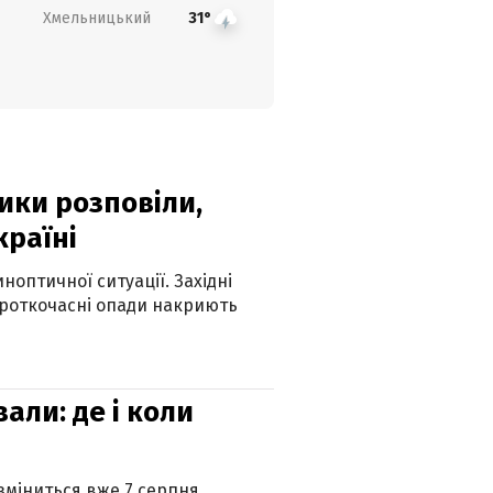
Хмельницький
31°
ики розповіли,
країні
оптичної ситуації. Західні
ороткочасні опади накриють
вали: де і коли
 зміниться вже 7 серпня.