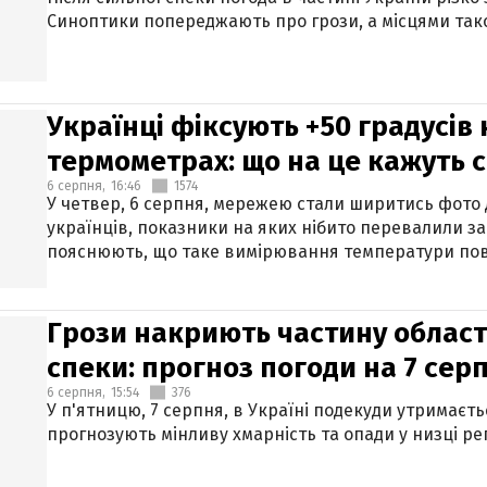
Синоптики попереджають про грози, а місцями тако
Українці фіксують +50 градусів
термометрах: що на це кажуть 
6 серпня,
16:46
1574
У четвер, 6 серпня, мережею стали ширитись фото
українців, показники на яких нібито перевалили за
пояснюють, що таке вимірювання температури пов
Грози накриють частину областе
спеки: прогноз погоди на 7 сер
6 серпня,
15:54
376
У п'ятницю, 7 серпня, в Україні подекуди утримаєт
прогнозують мінливу хмарність та опади у низці рег