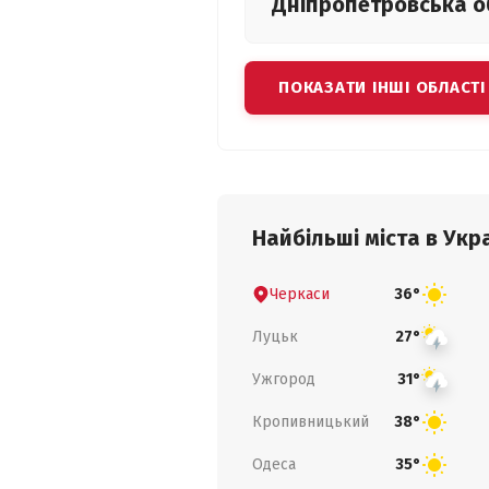
Дніпропетровська
о
ПОКАЗАТИ ІНШІ ОБЛАСТІ
Найбільші міста в Укра
Черкаси
36°
Луцьк
27°
Ужгород
31°
Кропивницький
38°
Одеса
35°