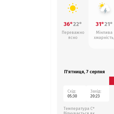
36°
22°
31°
21°
Переважно
Мінлива
ясно
хмарність
грози
П'ятниця, 7 серпня
Схід:
Захід:
05:30
20:23
Температура С°
Відчувається як