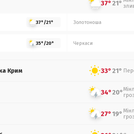
Мін
37°
21°
зли
37°
/
21°
Золотоноша
35°
/
20°
Черкаси
33°
21°
ка Крим
Пер
Мін
34°
20°
гро
Мін
27°
19°
гро