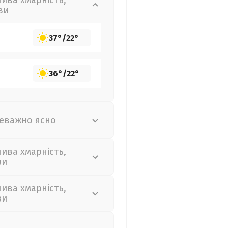
лива хмарність,
ви
37°
/
22°
36°
/
22°
еважно ясно
лива хмарність,
зи
лива хмарність,
зи