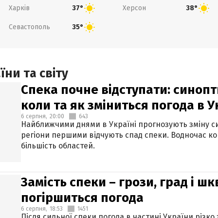
Харків
Херсон
37°
38°
Севастополь
35°
ни та світу
Спека почне відступати: синопт
коли та як зміниться погода в У
6 серпня,
20:00
643
Найближчими днями в Україні прогнозують зміну син
регіони першими відчують спад спеки. Водночас к
більшість областей.
Замість спеки – грози, град і шк
погіршиться погода
6 серпня,
18:53
1451
Після сильної спеки погода в частині України різко