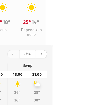
°
18°
25°
14°
Ясно
Переважно
ясно
7
/14
Вечір
00
18:00
21:00
°
34°
28°
°
36°
30°