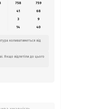
8
758
759
41
68
3
9
14
40
атура коливатиметься від
аї. Якщо відлетіли до цього