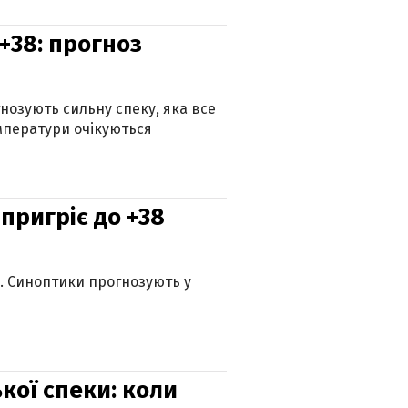
+38: прогноз
гнозують сильну спеку, яка все
мператури очікуються
 пригріє до +38
ю. Синоптики прогнозують у
кої спеки: коли