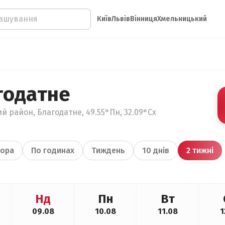
Київ
Львів
Вінниця
Хмельницький
годатне
й район, Благодатне, 49.55°Пн, 32.09°Сх
ора
По годинах
Тиждень
10 днів
2 тижні
Нд
Пн
Вт
09.08
10.08
11.08
1