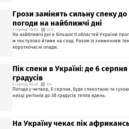
Грози замінять сильну спеку до 
погоди на найближчі дні
6 серпня,
08:00
3222
На найближчі дні в більшості областей України про
ж поступово йтиме на спад. Разом зі зниженням те
короткочасні опади.
Пік спеки в Україні: де 6 серпня
градусів
6 серпня,
06:40
814
Погода у четвер, 6 серпня, буде спекотною та сухо
низці регіонів до 38 градусів тепла вдень.
На Україну чекає пік африкансь