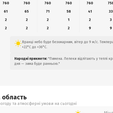
760
760
760
760
760
75
61
65
71
58
41
33
2
2
2
1
2
3
2
2
2
2
9
9
Вранці небо буде безхмарним, вітер до 9 м/с. Темпер
+22°C до +36°C.
Народні прикмети:
"Пимена. Лелеки відлітають у теплі кр
дня — зима буде ранньою."
а
область
огоду та атмосферні умови на сьогодні