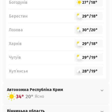
Богодухів
27°
/
18°
Берестин
29°
/
18°
Лозова
30°
/
20°
Харків
29°
/
18°
Чугуїв
29°
/
19°
Куп’янськ
28°
/
19°
Автономна Республіка Крим
34°
20°
Ясно
Вінницька
область