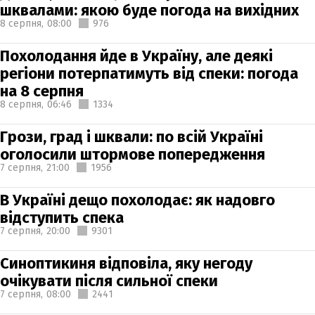
шквалами: якою буде погода на вихідних
8 серпня,
08:00
976
Похолодання йде в Україну, але деякі
регіони потерпатимуть від спеки: погода
на 8 серпня
8 серпня,
06:46
1334
Грози, град і шквали: по всій Україні
оголосили штормове попередження
7 серпня,
21:00
1956
В Україні дещо похолодає: як надовго
відступить спека
7 серпня,
20:00
9301
Синоптикиня відповіла, яку негоду
очікувати після сильної спеки
7 серпня,
08:00
2441