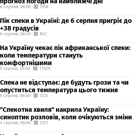
прогноз погоди на найближчі дні
6 серпня,
08:00
3358
Пік спеки в Україні: де 6 серпня пригріє до
+38 градусів
6 серпня,
06:40
842
На Україну чекає пік африканської спеки:
коли температури стануть
комфортнішими
5 серпня,
20:00
11509
Спека не відступає: де будуть грози та чи
опуститься температура цього тижня
5 серпня,
08:00
1325
"Спекотна хвиля" накрила Україну:
синоптик розповів, коли очікуються зміни
4 серпня,
08:00
2351