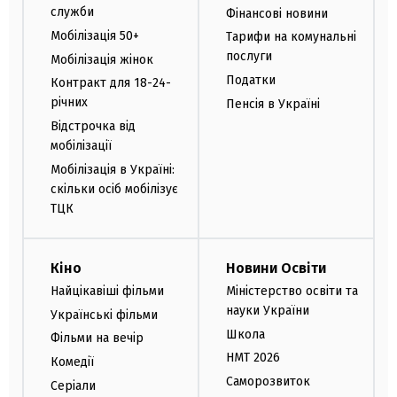
служби
Фінансові новини
Мобілізація 50+
Тарифи на комунальні
послуги
Мобілізація жінок
Податки
Контракт для 18-24-
річних
Пенсія в Україні
Відстрочка від
мобілізації
Мобілізація в Україні:
скільки осіб мобілізує
ТЦК
Кіно
Новини Освіти
Найцікавіші фільми
Міністерство освіти та
науки України
Українські фільми
Школа
Фільми на вечір
НМТ 2026
Комедії
Саморозвиток
Серіали