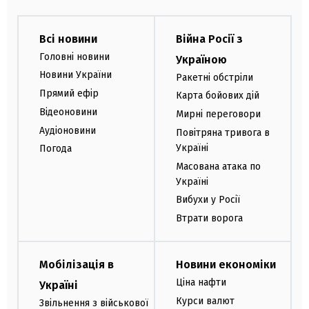
Всі новини
Війна Росії з
Головні новини
Україною
Новини України
Ракетні обстріли
Прямий ефір
Карта бойових дій
Відеоновини
Мирні переговори
Аудіоновини
Повітряна тривога в
Україні
Погода
Масована атака по
Україні
Вибухи у Росії
Втрати ворога
Мобілізація в
Новини економіки
Ціна нафти
Україні
Курси валют
Звільнення з військової