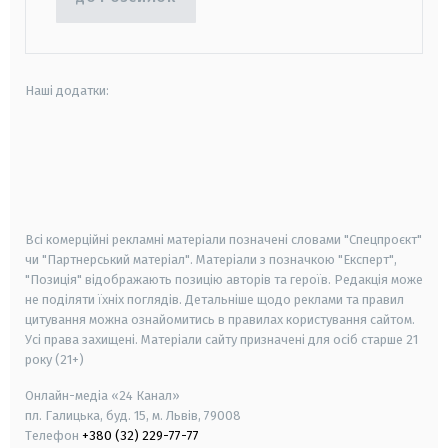
Наші додатки:
android
apple
smart tv
samsung smart tv
Всі комерційні рекламні матеріали позначені словами "Спецпроєкт"
чи "Партнерський матеріал". Матеріали з позначкою "Експерт",
"Позиція" відображають позицію авторів та героїв. Редакція може
не поділяти їхніх поглядів. Детальніше щодо реклами та правил
цитування можна ознайомитись в правилах користування сайтом.
Усі права захищені.
Матеріали сайту призначені для осіб старше
21
року (21+)
Онлайн-медіа «24 Канал»
пл. Галицька, буд. 15, м. Львів, 79008
Телефон
+380 (32) 229-77-77