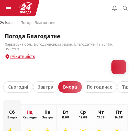
24 Канал
Погода Благодатне
Погода Благодатне
Харківська обл., Богодухівський район, Благодатне, 49.95°Пн,
35.17°Сх
Змінити місто
Сьогодні
Завтра
Вчора
По годинах
Тиж
Сб
Нд
Пн
Вт
Ср
Чт
Пт
Вчора
Сьогодні
Завтра
11.08
12.08
13.08
14.08