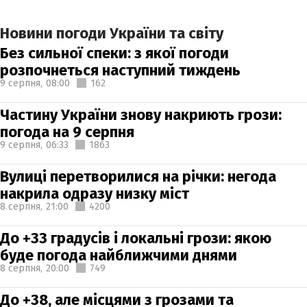
Новини погоди України та світу
Без сильної спеки: з якої погоди
розпочнеться наступний тиждень
9 серпня,
08:00
162
Частину України знову накриють грози:
погода на 9 серпня
9 серпня,
06:33
1863
Вулиці перетворилися на річки: негода
накрила одразу низку міст
8 серпня,
21:00
4200
До +33 градусів і локальні грози: якою
буде погода найближчими днями
8 серпня,
20:00
749
До +38, але місцями з грозами та