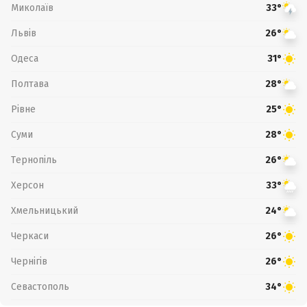
Миколаїв
33°
Львів
26°
Одеса
31°
Полтава
28°
Рівне
25°
Суми
28°
Тернопіль
26°
Херсон
33°
Хмельницький
24°
Черкаси
26°
Чернігів
26°
Севастополь
34°