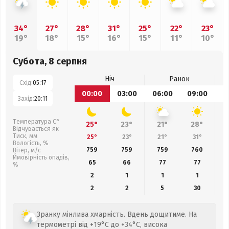
34°
27°
28°
31°
25°
22°
23°
19°
18°
15°
16°
15°
11°
10°
Субота, 8 серпня
Ніч
Ранок
Схід:
05:17
00:00
03:00
06:00
09:00
1
Захід:
20:11
Температура С°
25°
23°
21°
28°
Відчувається як
Тиск, мм
25°
23°
21°
31°
Вологість, %
759
759
759
760
Вітер, м/с
Ймовірність опадів,
65
66
77
77
%
2
1
1
1
2
2
5
30
Зранку мінлива хмарність. Вдень дощитиме. На
термометрі від +19°C до +34°C, висока