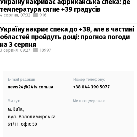
Україну накриває африканська спека: де
температура сягне +39 градусів
4 серпня,
07:32
916
Україну накриє спека до +38, але в частині
областей пройдуть дощі: прогноз погоди
на 3 серпня
3 серпня,
09:27
10997
E-mail редакції
Номер телефону:
news24@24tv.com.ua
+38 044 390 5077
Ми тут:
Ми в соцмережах:
м.Київ
,
вул. Володимирська
офіс
61/11,
50