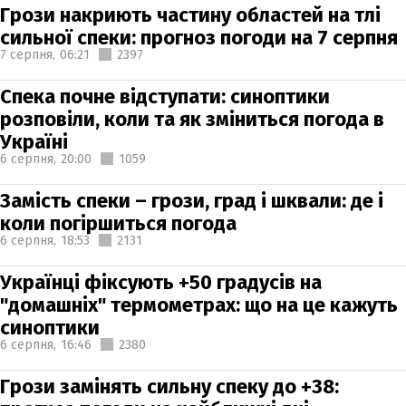
Грози накриють частину областей на тлі
сильної спеки: прогноз погоди на 7 серпня
7 серпня,
06:21
2397
Спека почне відступати: синоптики
розповіли, коли та як зміниться погода в
Україні
6 серпня,
20:00
1059
Замість спеки – грози, град і шквали: де і
коли погіршиться погода
6 серпня,
18:53
2131
Українці фіксують +50 градусів на
"домашніх" термометрах: що на це кажуть
синоптики
6 серпня,
16:46
2380
Грози замінять сильну спеку до +38: