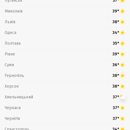
Луганськ
37°
Миколаїв
39°
Львів
38°
Одеса
34°
Полтава
35°
Рівне
39°
Суми
36°
Тернопіль
38°
Херсон
38°
Хмельницький
37°
Черкаси
37°
Чернігів
37°
Севастополь
34°