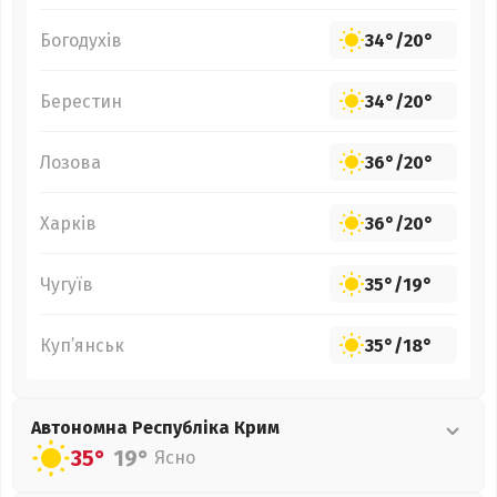
Богодухів
34°
/
20°
Берестин
34°
/
20°
Лозова
36°
/
20°
Харків
36°
/
20°
Чугуїв
35°
/
19°
Куп’янськ
35°
/
18°
Автономна Республіка Крим
35°
19°
Ясно