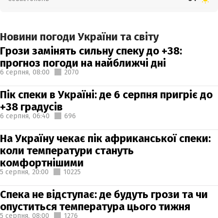
Новини погоди України та світу
Грози замінять сильну спеку до +38:
прогноз погоди на найближчі дні
6 серпня,
08:00
2070
Пік спеки в Україні: де 6 серпня пригріє до
+38 градусів
6 серпня,
06:40
696
На Україну чекає пік африканської спеки:
коли температури стануть
комфортнішими
5 серпня,
20:00
10225
Спека не відступає: де будуть грози та чи
опуститься температура цього тижня
5 серпня,
08:00
1276