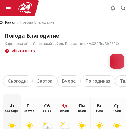
24 Канал
Погода Благодатне
Погода Благодатне
Харківська обл., Лозівський район, Благодатне, 49.08°Пн, 36.59°Сх
Змінити місто
Сьогодні
Завтра
Вчора
По годинах
Тиж
Чт
Пт
Сб
Нд
Пн
Вт
Ср
Сьогодні
Завтра
08.08
09.08
10.08
11.08
12.08