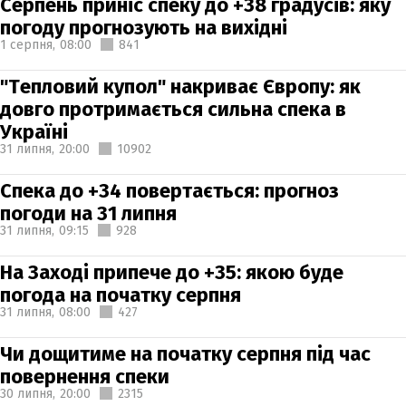
Серпень приніс спеку до +38 градусів: яку
погоду прогнозують на вихідні
1 серпня,
08:00
841
"Тепловий купол" накриває Європу: як
довго протримається сильна спека в
Україні
31 липня,
20:00
10902
Спека до +34 повертається: прогноз
погоди на 31 липня
31 липня,
09:15
928
На Заході припече до +35: якою буде
погода на початку серпня
31 липня,
08:00
427
Чи дощитиме на початку серпня під час
повернення спеки
30 липня,
20:00
2315