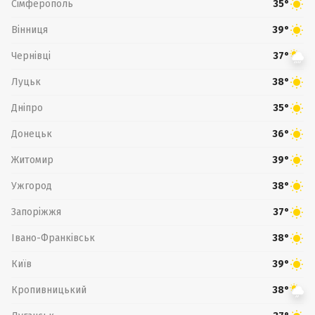
Сімферополь
35°
Вінниця
39°
Чернівці
37°
Луцьк
38°
Дніпро
35°
Донецьк
36°
Житомир
39°
Ужгород
38°
Запоріжжя
37°
Івано-Франківськ
38°
Київ
39°
Кропивницький
38°