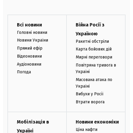
Всі новини
Війна Росії з
Головні новини
Україною
Новини України
Ракетні обстріли
Прямий ефір
Карта бойових дій
Відеоновини
Мирні переговори
Аудіоновини
Повітряна тривога в
Україні
Погода
Масована атака по
Україні
Вибухи у Росії
Втрати ворога
Мобілізація в
Новини економіки
Ціна нафти
Україні