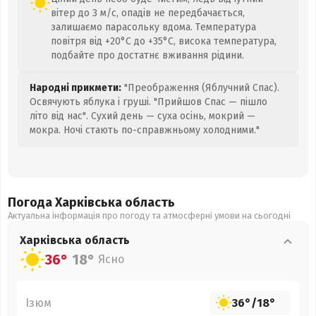
вітер до 3 м/с, опадів не передбачається,
залишаємо парасольку вдома. Температура
повітря від +20°C до +35°C, висока температура,
подбайте про достатнє вживання рідини.
Народні прикмети:
"Преображення (Яблучний Спас).
Освячують яблука і груші. "Прийшов Спас — пішло
літо від нас". Сухий день — суха осінь, мокрий —
мокра. Ночі стають по-справжньому холодними."
Погода Харківська
область
Актуальна інформація про погоду та атмосферні умови на сьогодні
Харківська
область
36°
18°
Ясно
Ізюм
36°
/
18°