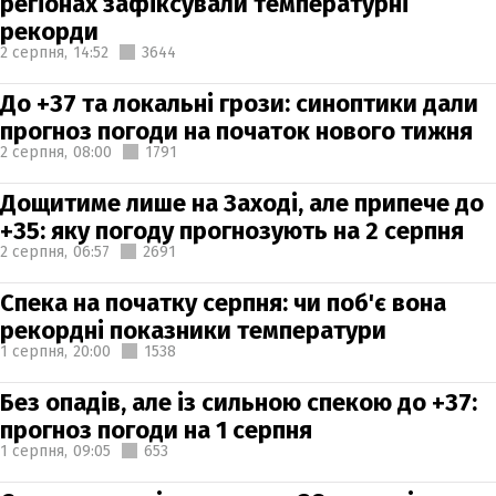
регіонах зафіксували температурні
рекорди
2 серпня,
14:52
3644
До +37 та локальні грози: синоптики дали
прогноз погоди на початок нового тижня
2 серпня,
08:00
1791
Дощитиме лише на Заході, але припече до
+35: яку погоду прогнозують на 2 серпня
2 серпня,
06:57
2691
Спека на початку серпня: чи поб'є вона
рекордні показники температури
1 серпня,
20:00
1538
Без опадів, але із сильною спекою до +37:
прогноз погоди на 1 серпня
1 серпня,
09:05
653