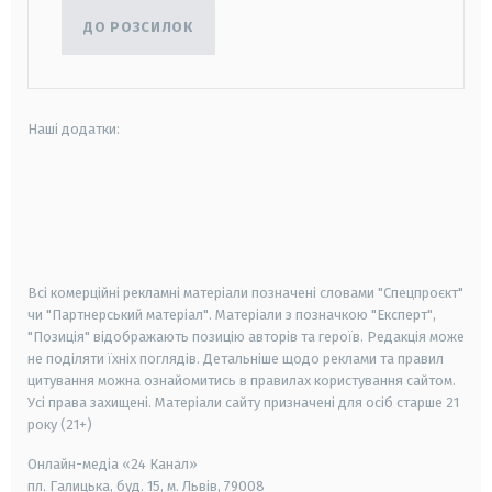
ДО РОЗСИЛОК
Наші додатки:
android
apple
smart tv
samsung smart tv
Всі комерційні рекламні матеріали позначені словами "Спецпроєкт"
чи "Партнерський матеріал". Матеріали з позначкою "Експерт",
"Позиція" відображають позицію авторів та героїв. Редакція може
не поділяти їхніх поглядів. Детальніше щодо реклами та правил
цитування можна ознайомитись в правилах користування сайтом.
Усі права захищені.
Матеріали сайту призначені для осіб старше
21
року (21+)
Онлайн-медіа «24 Канал»
пл. Галицька, буд. 15, м. Львів, 79008