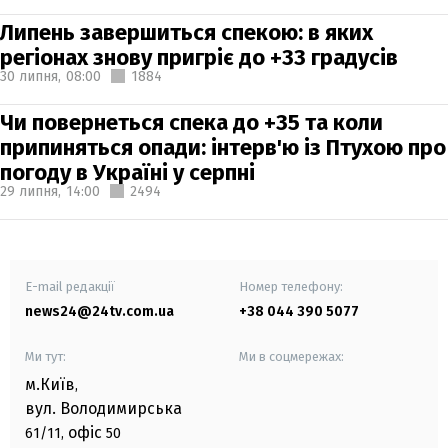
Липень завершиться спекою: в яких
регіонах знову пригріє до +33 градусів
30 липня,
08:00
1884
Чи повернеться спека до +35 та коли
припиняться опади: інтерв'ю із Птухою про
погоду в Україні у серпні
29 липня,
14:00
2494
E-mail редакції
Номер телефону:
news24@24tv.com.ua
+38 044 390 5077
Ми тут:
Ми в соцмережах:
м.Київ
,
вул. Володимирська
офіс
61/11,
50