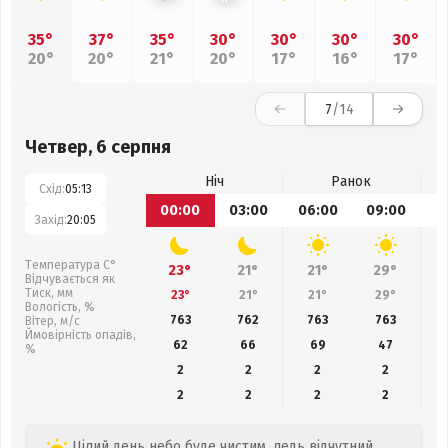
35°
37°
35°
30°
30°
30°
30°
20°
20°
21°
20°
17°
16°
17°
7
/14
Четвер, 6 серпня
Ніч
Ранок
Схід:
05:13
00:00
03:00
06:00
09:00
1
Захід:
20:05
Температура С°
23°
21°
21°
29°
Відчувається як
Тиск, мм
23°
21°
21°
29°
Вологість, %
763
762
763
763
Вітер, м/с
Ймовірність опадів,
62
66
69
47
%
2
2
2
2
2
2
2
2
Цілий день небо буде чистим, ледь відчутний