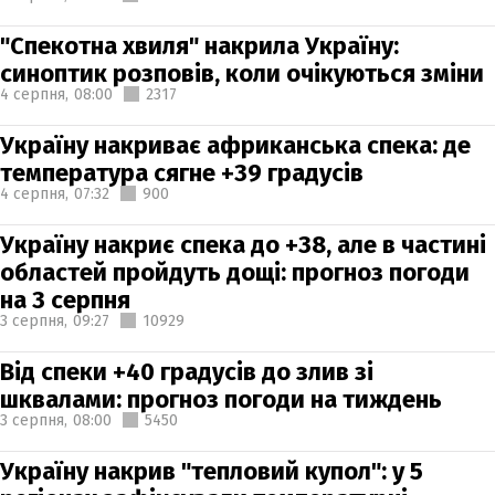
"Спекотна хвиля" накрила Україну:
синоптик розповів, коли очікуються зміни
4 серпня,
08:00
2317
Україну накриває африканська спека: де
температура сягне +39 градусів
4 серпня,
07:32
900
Україну накриє спека до +38, але в частині
областей пройдуть дощі: прогноз погоди
на 3 серпня
3 серпня,
09:27
10929
Від спеки +40 градусів до злив зі
шквалами: прогноз погоди на тиждень
3 серпня,
08:00
5450
Україну накрив "тепловий купол": у 5