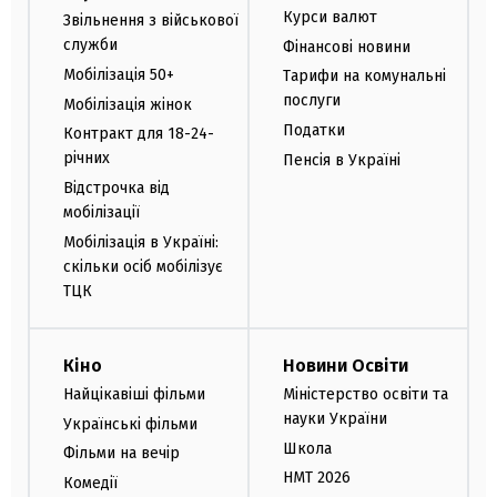
Курси валют
Звільнення з військової
служби
Фінансові новини
Мобілізація 50+
Тарифи на комунальні
послуги
Мобілізація жінок
Податки
Контракт для 18-24-
річних
Пенсія в Україні
Відстрочка від
мобілізації
Мобілізація в Україні:
скільки осіб мобілізує
ТЦК
Кіно
Новини Освіти
Найцікавіші фільми
Міністерство освіти та
науки України
Українські фільми
Школа
Фільми на вечір
НМТ 2026
Комедії