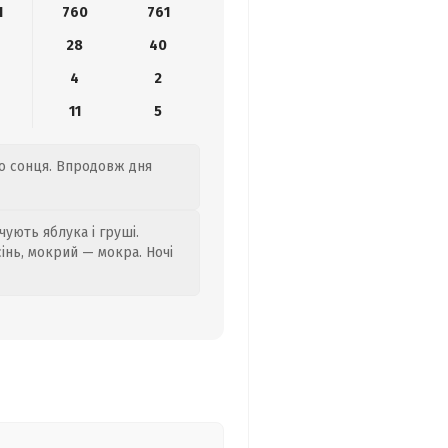
1
760
761
28
40
4
2
11
5
го сонця. Впродовж дня
ують яблука і груші.
сінь, мокрий — мокра. Ночі