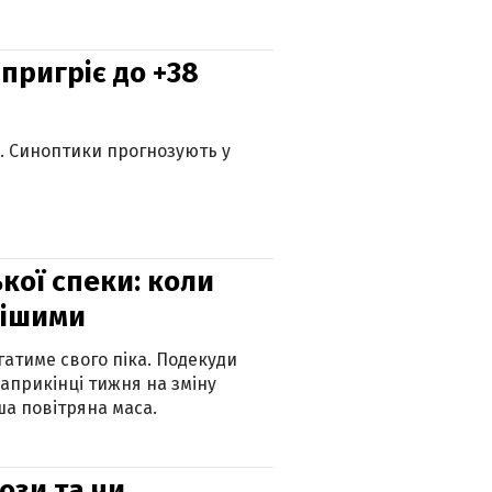
 пригріє до +38
ю. Синоптики прогнозують у
кої спеки: коли
нішими
атиме свого піка. Подекуди
наприкінці тижня на зміну
а повітряна маса.
рози та чи