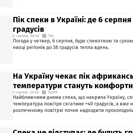
Пік спеки в Україні: де 6 серпня
градусів
6 серпня,
06:40
706
Погода у четвер, 6 серпня, буде спекотною та сухо
низці регіонів до 38 градусів тепла вдень.
На Україну чекає пік африкансь
температури стануть комфорт
5 серпня,
20:00
10289
Найближчими днями спека, що накрила Україну, сяг
температура повітря сягатиме +40 градусів, а вже 
розпеченому повітрю почне надходити прохолодніш
Спека не відступає: де будуть г