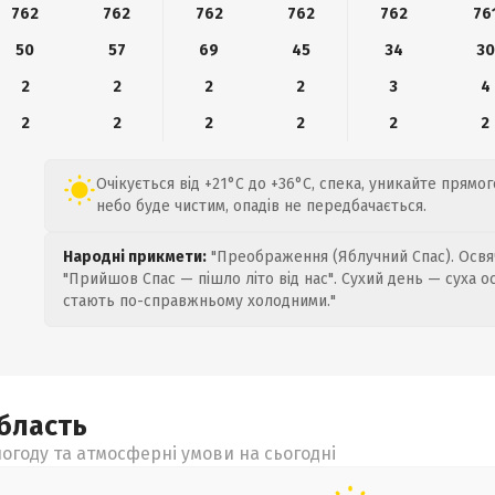
762
762
762
762
762
76
50
57
69
45
34
30
2
2
2
2
3
4
2
2
2
2
2
2
Очікується від +21°C до +36°C, спека, уникайте прямо
небо буде чистим, опадів не передбачається.
Народні прикмети:
"Преображення (Яблучний Спас). Освяч
"Прийшов Спас — пішло літо від нас". Сухий день — суха о
стають по-справжньому холодними."
бласть
огоду та атмосферні умови на сьогодні