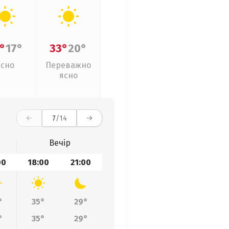
°
17°
33°
20°
Ясно
Переважно
ясно
7
/14
Вечір
00
18:00
21:00
°
35°
29°
°
35°
29°