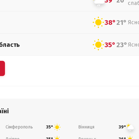
39°
20°
сла
38°
21°
Ясн
35°
23°
бласть
Ясн
їні
Сімферополь
Вінниця
35°
39°