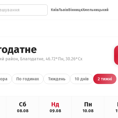
Київ
Львів
Вінниця
Хмельницький
годатне
ий район, Благодатне, 46.72°Пн, 30.26°Сх
ора
По годинах
Тиждень
10 днів
2 тижні
Сб
Нд
Пн
08.08
09.08
10.08
1