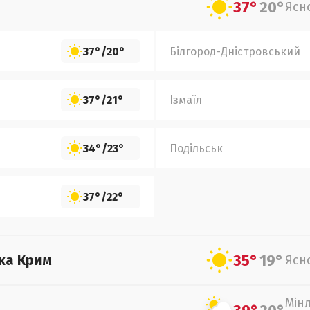
37°
20°
Ясн
37°
/
20°
Білгород-Дністровський
37°
/
21°
Ізмаїл
34°
/
23°
Подільськ
37°
/
22°
35°
19°
ка Крим
Ясн
Мін