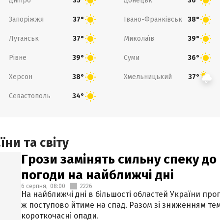
Дніпро
Донецьк
35°
36°
Запоріжжя
Івано-Франківськ
37°
38°
Луганськ
Миколаїв
37°
39°
Рівне
Суми
39°
36°
Херсон
Хмельницький
38°
37°
Севастополь
34°
ни та світу
Грози замінять сильну спеку до 
погоди на найближчі дні
6 серпня,
08:00
2226
На найближчі дні в більшості областей України про
ж поступово йтиме на спад. Разом зі зниженням те
короткочасні опади.