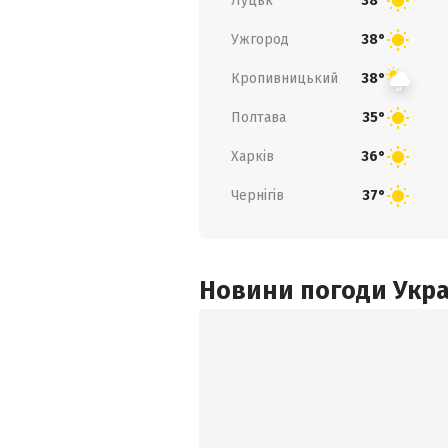
Луцьк
38°
Ужгород
38°
Кропивницький
38°
Полтава
35°
Харків
36°
Чернігів
37°
Новини погоди Украї