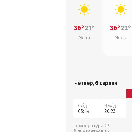
36°
21°
36°
22°
Ясно
Ясно
Четвер, 6 серпня
Схід:
Захід:
05:44
20:23
Температура С°
Відчувається як