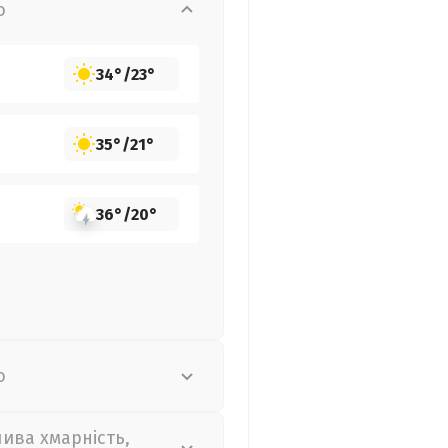
о
34°
/
23°
35°
/
21°
36°
/
20°
о
лива хмарність,