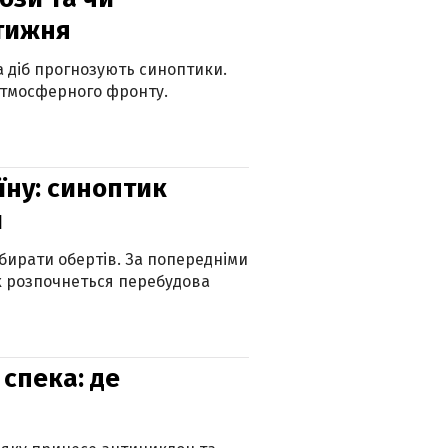
 тижня
ка діб прогнозують синоптики.
атмосферного фронту.
їну: синоптик
и
бирати обертів. За попередніми
х розпочнеться перебудова
спека: де