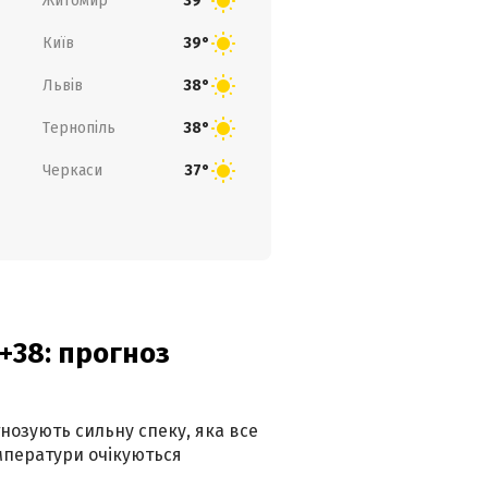
Житомир
39°
Київ
39°
Львів
38°
Тернопіль
38°
Черкаси
37°
+38: прогноз
гнозують сильну спеку, яка все
мператури очікуються