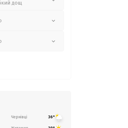
бкий дощ
о
о
Чернівці
36°