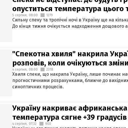
опуститься температура цього
5 серпня,
08:00
1279
Сильну спеку та тропічні ночі в Україну ще на кіль
До кінця тижня очікується надходження дощового 
"Спекотна хвиля" накрила Укра
розповів, коли очікуються змін
4 серпня,
08:00
2318
Хвиля спеки, що накрила Україну, лише починає на
прогностичними розрахунками, ближче до вихідни
синоптичних процесів.
Україну накриває африканська 
температура сягне +39 градусів
4 серпня,
07:32
900