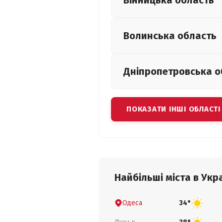
Вінницька
область
Волинська
область
Дніпропетровська
о
ПОКАЗАТИ ІНШІ ОБЛАСТІ
Найбільші міста в Укра
Одеса
34°