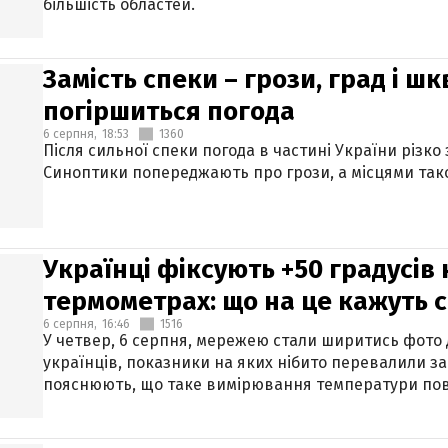
більшість областей.
Замість спеки – грози, град і шк
погіршиться погода
6 серпня,
18:53
1360
Після сильної спеки погода в частині України різко
Синоптики попереджають про грози, а місцями тако
Українці фіксують +50 градусів
термометрах: що на це кажуть 
6 серпня,
16:46
1516
У четвер, 6 серпня, мережею стали ширитись фото
українців, показники на яких нібито перевалили за
пояснюють, що таке вимірювання температури пов