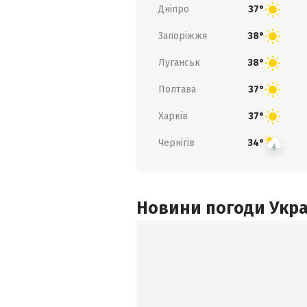
Дніпро
37°
Запоріжжя
38°
Луганськ
38°
Полтава
37°
Харків
37°
Чернігів
34°
Новини погоди Украї