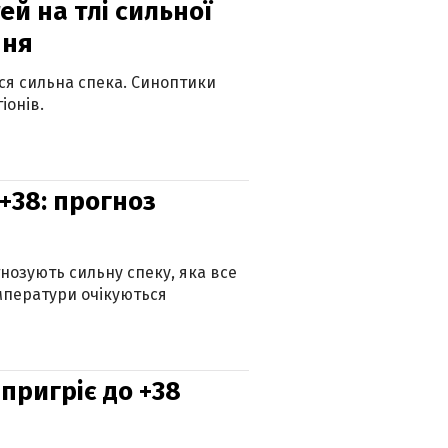
й на тлі сильної
пня
ься сильна спека. Синоптики
іонів.
+38: прогноз
гнозують сильну спеку, яка все
мператури очікуються
 пригріє до +38