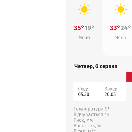
35°
19°
33°
24°
Ясно
Ясно
Четвер, 6 серпня
Схід:
Захід:
05:30
20:05
Температура С°
Відчувається як
Тиск, мм
Вологість, %
Вітер, м/с