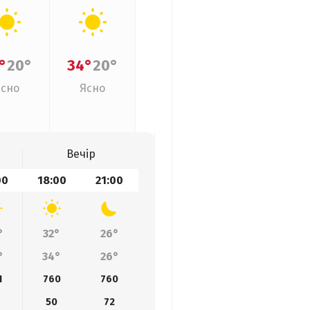
°
20°
34°
20°
Ясно
Ясно
Вечір
00
18:00
21:00
°
32°
26°
°
34°
26°
1
760
760
50
72