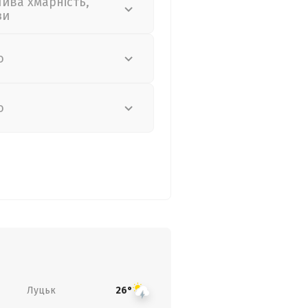
лива хмарність,
зи
о
о
Луцьк
26°