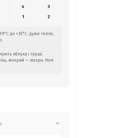
4
3
1
2
+19°C до +35°C, дуже тепло,
р.
ують яблука і груші.
сінь, мокрий — мокра. Ночі
о