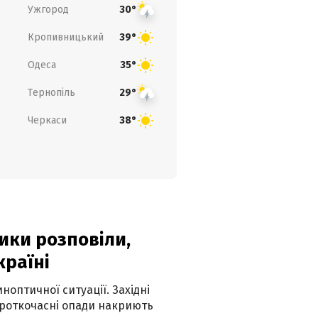
Ужгород
30°
Кропивницький
39°
Одеса
35°
Тернопіль
29°
Черкаси
38°
ики розповіли,
країні
оптичної ситуації. Західні
ороткочасні опади накриють