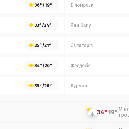
36°
/
19°
Білогірськ
33°
/
24°
Яни Капу
35°
/
21°
Євпаторія
34°
/
26°
Феодосія
35°
/
26°
Курман
Мін
34°
19°
гро