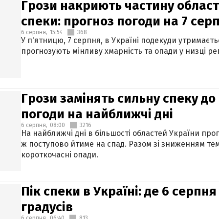
Грози накриють частину областе
спеки: прогноз погоди на 7 сер
6 серпня,
15:54
368
У п'ятницю, 7 серпня, в Україні подекуди утримаєт
прогнозують мінливу хмарність та опади у низці рег
Грози замінять сильну спеку до 
погоди на найближчі дні
6 серпня,
08:00
3216
На найближчі дні в більшості областей України про
ж поступово йтиме на спад. Разом зі зниженням те
короткочасні опади.
Пік спеки в Україні: де 6 серпня
градусів
6 серпня,
06:40
813