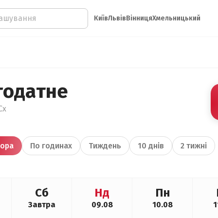
Київ
Львів
Вінниця
Хмельницький
годатне
Сх
ора
По годинах
Тиждень
10 днів
2 тижні
Сб
Нд
Пн
Завтра
09.08
10.08
1