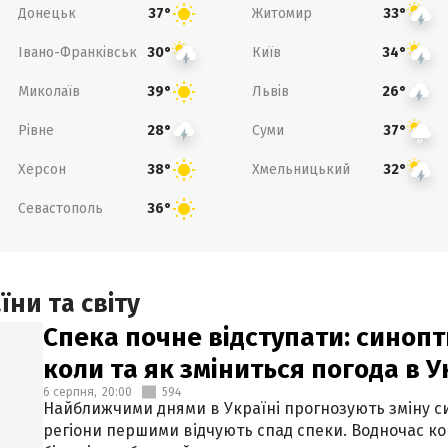
Донецьк
Житомир
37°
33°
Івано-Франківськ
Київ
30°
34°
Миколаїв
Львів
39°
26°
Рівне
Суми
28°
37°
Херсон
Хмельницький
38°
32°
Севастополь
36°
ни та світу
Спека почне відступати: синопт
коли та як зміниться погода в У
6 серпня,
20:00
594
Найближчими днями в Україні прогнозують зміну син
регіони першими відчують спад спеки. Водночас к