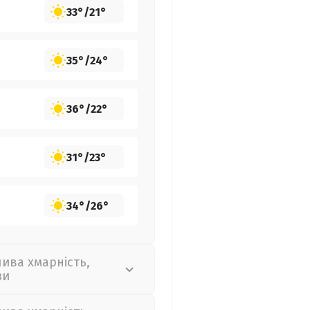
33°
/
21°
35°
/
24°
36°
/
22°
31°
/
23°
34°
/
26°
лива хмарність,
зи