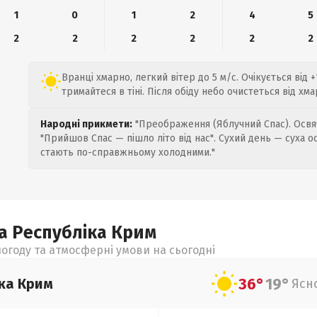
1
0
1
2
4
5
2
2
2
2
2
2
Вранці хмарно, легкий вітер до 5 м/с. Очікується від 
тримайтеся в тіні. Після обіду небо очистеться від хма
Народні прикмети:
"Преображення (Яблучний Спас). Освяч
"Прийшов Спас — пішло літо від нас". Сухий день — суха о
стають по-справжньому холодними."
а Республіка Крим
огоду та атмосферні умови на сьогодні
36°
19°
ка Крим
Ясн