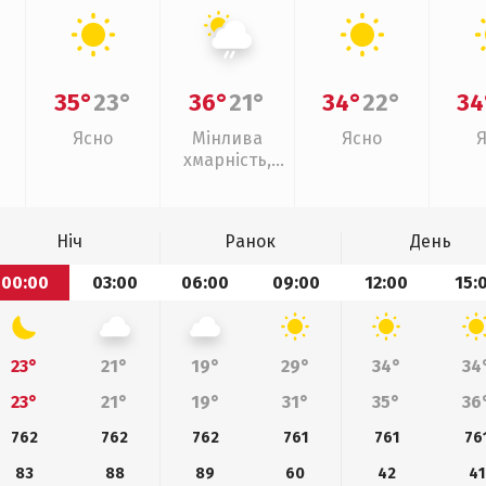
35°
23°
36°
21°
34°
22°
34
Ясно
Мінлива
Ясно
хмарність,
слабкий дощ
Ніч
Ранок
День
00:00
03:00
06:00
09:00
12:00
15:
23°
21°
19°
29°
34°
34
23°
21°
19°
31°
35°
36
762
762
762
761
761
76
83
88
89
60
42
41