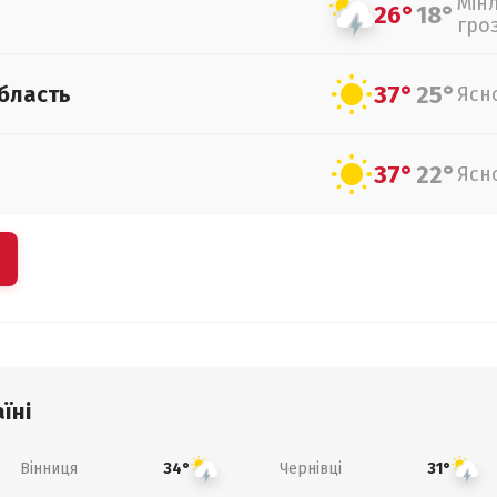
Мін
26°
18°
гро
37°
25°
бласть
Ясн
37°
22°
Ясн
їні
Вінниця
Чернівці
34°
31°