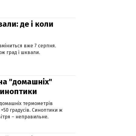
вали: де і коли
 зміниться вже 7 серпня.
ж град і шквали.
 на "домашніх"
синоптики
 домашніх термометрів
 +50 градусів. Синоптики ж
ітря – неправильне.