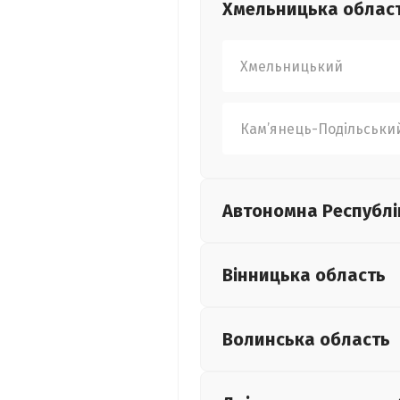
Хмельницька
облас
Хмельницький
Кам’янець-Подільськи
Автономна Республі
Вінницька
область
Волинська
область