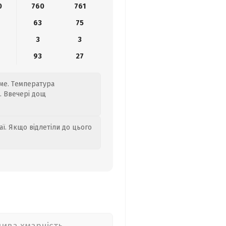
0
760
761
63
75
3
3
0
93
27
име. Температура
и. Ввечері дощ
аї. Якщо відлетіли до цього