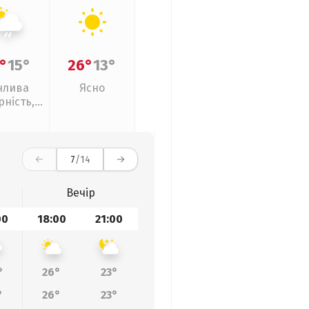
°
15°
26°
13°
нлива
Ясно
рність,
кий дощ
7
/14
Вечір
00
18:00
21:00
°
26°
23°
°
26°
23°