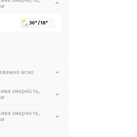
лива хмарність,
зи
30°
/
18°
еважно ясно
лива хмарність,
зи
лива хмарність,
зи