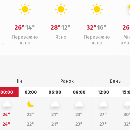
26°
14°
28°
12°
32°
16°
26
Переважно
Ясно
Переважно
Мі
,
ясно
ясно
хма
слаб
Ніч
Ранок
День
00:00
03:00
06:00
09:00
12:00
15:
24°
22°
21°
23°
27°
30
24°
22°
21°
23°
27°
32