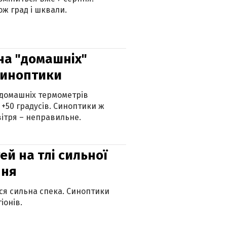
ж град і шквали.
 на "домашніх"
синоптики
 домашніх термометрів
 +50 градусів. Синоптики ж
ітря – неправильне.
й на тлі сильної
пня
ься сильна спека. Синоптики
іонів.