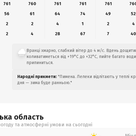
761
760
761
761
761
76
56
61
64
74
49
52
2
2
4
1
2
4
2
4
28
67
7
4
Вранці хмарно, слабкий вітер до 4 м/с. Вдень дощит
коливатиметься від +19°C до +32°C, пийте багато вод
припиниться.
Народні прикмети:
"Пимена. Лелеки відлітають у теплі кр
дня — зима буде ранньою."
цька
область
огоду та атмосферні умови на сьогодні