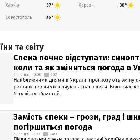
Харків
Херсон
37°
38°
Севастополь
36°
ни та світу
Спека почне відступати: синопт
коли та як зміниться погода в У
6 серпня,
20:00
602
Найближчими днями в Україні прогнозують зміну син
регіони першими відчують спад спеки. Водночас к
більшість областей.
Замість спеки – грози, град і шк
погіршиться погода
6 серпня,
18:53
1385
Після сильної спеки погода в частині України різко