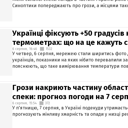
Синоптики попереджають про грози, а місцями тако
Українці фіксують +50 градусів
термометрах: що на це кажуть 
6 серпня,
16:46
1532
У четвер, 6 серпня, мережею стали ширитись фото
українців, показники на яких нібито перевалили за
пояснюють, що таке вимірювання температури пов
Грози накриють частину областе
спеки: прогноз погоди на 7 сер
6 серпня,
15:54
372
У п'ятницю, 7 серпня, в Україні подекуди утримаєт
прогнозують мінливу хмарність та опади у низці рег