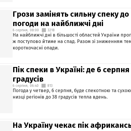
Грози замінять сильну спеку до 
погоди на найближчі дні
6 серпня,
08:00
3218
На найближчі дні в більшості областей України про
ж поступово йтиме на спад. Разом зі зниженням те
короткочасні опади.
Пік спеки в Україні: де 6 серпня
градусів
6 серпня,
06:40
813
Погода у четвер, 6 серпня, буде спекотною та сухо
низці регіонів до 38 градусів тепла вдень.
На Україну чекає пік африкансь