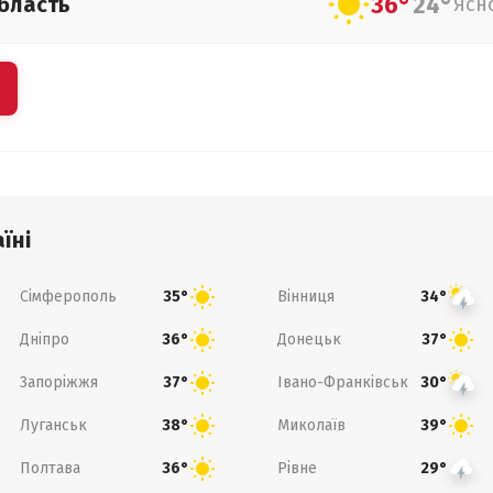
36°
24°
бласть
Ясн
їні
Сімферополь
Вінниця
35°
34°
Дніпро
Донецьк
36°
37°
Запоріжжя
Івано-Франківськ
37°
30°
Луганськ
Миколаїв
38°
39°
Полтава
Рівне
36°
29°