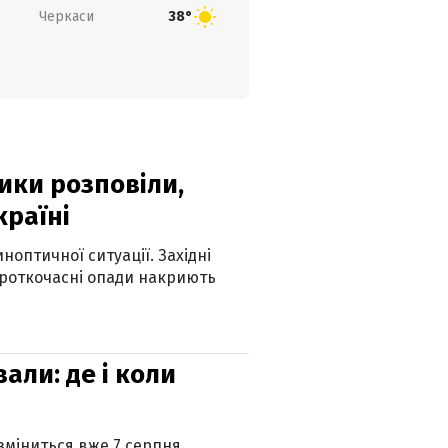
Черкаси
38°
ики розповіли,
країні
оптичної ситуації. Західні
ороткочасні опади накриють
вали: де і коли
 зміниться вже 7 серпня.