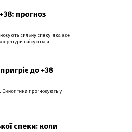
+38: прогноз
гнозують сильну спеку, яка все
мператури очікуються
 пригріє до +38
ю. Синоптики прогнозують у
кої спеки: коли