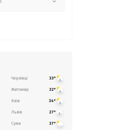
о
Чернівці
33°
Житомир
32°
Київ
34°
Львів
27°
Суми
37°