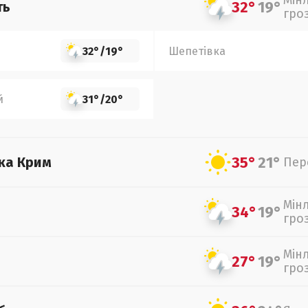
Мін
32°
19°
ть
гро
32°
/
19°
Шепетівка
й
31°
/
20°
35°
21°
ка Крим
Пер
Мін
34°
19°
гро
Мін
27°
19°
гро