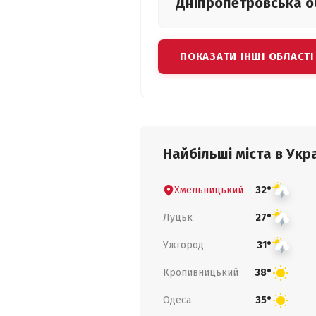
Дніпропетровська
о
ПОКАЗАТИ ІНШІ ОБЛАСТІ
Найбільші міста в Укра
Хмельницький
32°
Луцьк
27°
Ужгород
31°
Кропивницький
38°
Одеса
35°