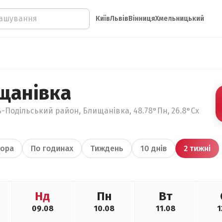
Київ
Львів
Вінниця
Хмельницький
щанівка
-Подільський район, Блищанівка, 48.78°Пн, 26.8°Сх
ора
По годинах
Тиждень
10 днів
2 тижні
Нд
Пн
Вт
09.08
10.08
11.08
1