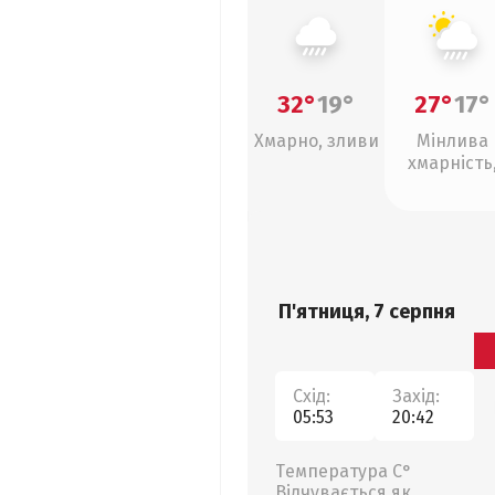
32°
19°
27°
17°
Хмарно, зливи
Мінлива
хмарність
зливи
П'ятниця, 7 серпня
Схід:
Захід:
05:53
20:42
Температура С°
Відчувається як