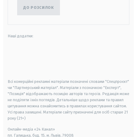
ДО РОЗСИЛОК
Наші додатки:
android
apple
smart tv
samsung smart tv
Всі комерційні рекламні матеріали позначені словами "Спецпроєкт"
чи "Партнерський матеріал". Матеріали з позначкою "Експерт",
"Позиція" відображають позицію авторів та героїв. Редакція може
не поділяти їхніх поглядів. Детальніше щодо реклами та правил
цитування можна ознайомитись в правилах користування сайтом.
Усі права захищені.
Матеріали сайту призначені для осіб старше
21
року (21+)
Онлайн-медіа «24 Канал»
пл. Галицька, буд. 15, м. Львів, 79008