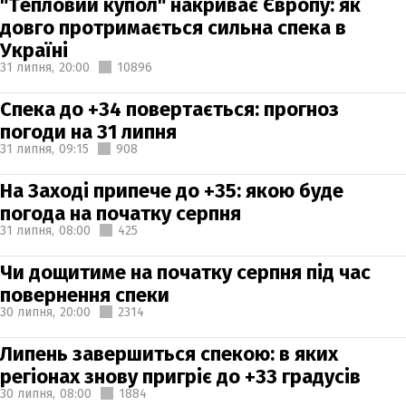
"Тепловий купол" накриває Європу: як
довго протримається сильна спека в
Україні
31 липня,
20:00
10896
Спека до +34 повертається: прогноз
погоди на 31 липня
31 липня,
09:15
908
На Заході припече до +35: якою буде
погода на початку серпня
31 липня,
08:00
425
Чи дощитиме на початку серпня під час
повернення спеки
30 липня,
20:00
2314
Липень завершиться спекою: в яких
регіонах знову пригріє до +33 градусів
30 липня,
08:00
1884