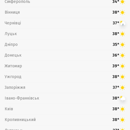
Сімферополь
34°
Вінниця
38°
Чернівці
37°
Луцьк
38°
Дніпро
35°
Донецьк
36°
Житомир
39°
Ужгород
38°
Запоріжжя
37°
Івано-Франківськ
38°
Київ
38°
Кропивницький
38°