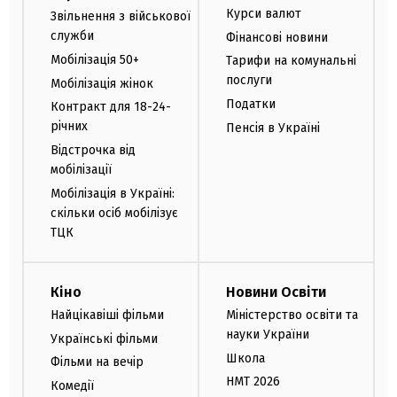
Курси валют
Звільнення з військової
служби
Фінансові новини
Мобілізація 50+
Тарифи на комунальні
послуги
Мобілізація жінок
Податки
Контракт для 18-24-
річних
Пенсія в Україні
Відстрочка від
мобілізації
Мобілізація в Україні:
скільки осіб мобілізує
ТЦК
Кіно
Новини Освіти
Найцікавіші фільми
Міністерство освіти та
науки України
Українські фільми
Школа
Фільми на вечір
НМТ 2026
Комедії