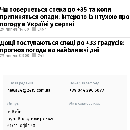
Чи повернеться спека до +35 та коли
припиняться опади: інтерв'ю із Птухою про
погоду в Україні у серпні
29 липня,
14:00
2494
Дощі поступаються спеці до +33 градусів:
прогноз погоди на найближчі дні
29 липня,
08:00
248
E-mail редакції
Номер телефону:
news24@24tv.com.ua
+38 044 390 5077
Ми тут:
Ми в соцмережах:
м.Київ
,
вул. Володимирська
офіс
61/11,
50