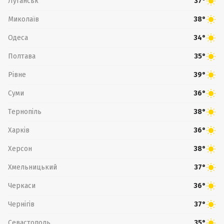
Луганськ
37°
Миколаїв
38°
Одеса
34°
Полтава
35°
Рівне
39°
Суми
36°
Тернопіль
38°
Харків
36°
Херсон
38°
Хмельницький
37°
Черкаси
36°
Чернігів
37°
Севастополь
35°