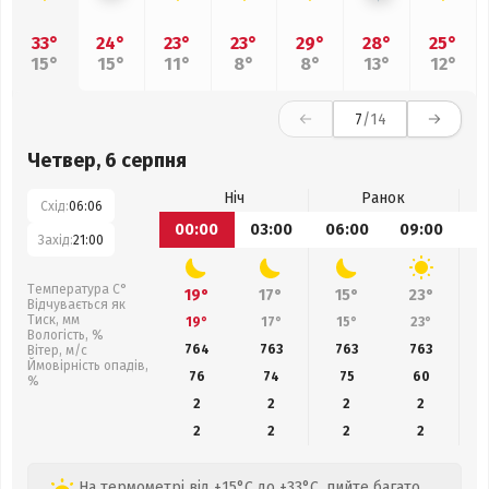
33°
24°
23°
23°
29°
28°
25°
15°
15°
11°
8°
8°
13°
12°
7
/14
Четвер, 6 серпня
Ніч
Ранок
Схід:
06:06
00:00
03:00
06:00
09:00
1
Захід:
21:00
Температура С°
19°
17°
15°
23°
Відчувається як
Тиск, мм
19°
17°
15°
23°
Вологість, %
764
763
763
763
Вітер, м/с
Ймовірність опадів,
76
74
75
60
%
2
2
2
2
2
2
2
2
На термометрі від +15°C до +33°C, пийте багато