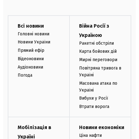
Всі новини
Війна Росії з
Головні новини
Україною
Новини України
Ракетні обстріли
Прямий ефір
Карта бойових дій
Відеоновини
Мирні переговори
Аудіоновини
Повітряна тривога в
Україні
Погода
Масована атака по
Україні
Вибухи у Росії
Втрати ворога
Мобілізація в
Новини економіки
Ціна нафти
Україні