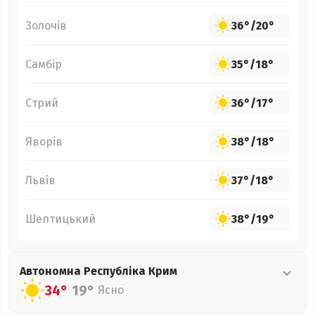
Золочів
36°
/
20°
Самбір
35°
/
18°
Стрий
36°
/
17°
Яворів
38°
/
18°
Львів
37°
/
18°
Шептицький
38°
/
19°
Автономна Республіка Крим
34°
19°
Ясно