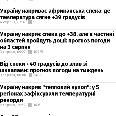
Україну накриває африканська спека: де
температура сягне +39 градусів
4 серпня,
07:32
900
Україну накриє спека до +38, але в частині
областей пройдуть дощі: прогноз погоди
на 3 серпня
3 серпня,
09:27
10925
Від спеки +40 градусів до злив зі
шквалами: прогноз погоди на тиждень
3 серпня,
08:00
5436
Україну накрив "тепловий купол": у 5
регіонах зафіксували температурні
рекорди
2 серпня,
14:52
3635