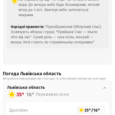
води. До вечора небо буде безхмарним, легкий
вітер до 4 м/с. Ввечері небо затягнеться
хмарами.
Народні прикмети:
"Преображення (Яблучний Спас).
Освячують яблука і груші. "Прийшов Спас — пішло
літо від нас". Сухий день — суха осінь, мокрий —
мокра. Ночі стають по-справжньому холодними."
Погода Львівська
область
Актуальна інформація про погоду та атмосферні умови на сьогодні
Львівська
область
35°
16°
Переважно ясно
Дрогобич
35°
/
16°