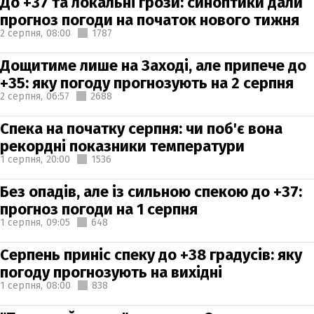
До +37 та локальні грози: синоптики дали
прогноз погоди на початок нового тижня
2 серпня,
08:00
1787
Дощитиме лише на Заході, але припече до
+35: яку погоду прогнозують на 2 серпня
2 серпня,
06:57
2688
Спека на початку серпня: чи поб'є вона
рекордні показники температури
1 серпня,
20:00
1536
Без опадів, але із сильною спекою до +37:
прогноз погоди на 1 серпня
1 серпня,
09:05
648
Серпень приніс спеку до +38 градусів: яку
погоду прогнозують на вихідні
1 серпня,
08:00
838