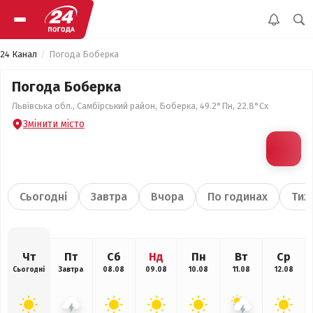
24 Канал
Погода Боберка
Погода Боберка
Львівська обл., Самбірський район, Боберка, 49.2°Пн, 22.8°Сх
Змінити місто
Сьогодні
Завтра
Вчора
По годинах
Тиж
Чт
Пт
Сб
Нд
Пн
Вт
Ср
Сьогодні
Завтра
08.08
09.08
10.08
11.08
12.08