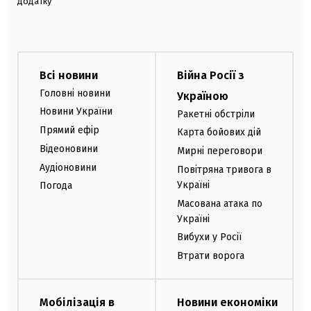
додатку
Всі новини
Війна Росії з
Головні новини
Україною
Новини України
Ракетні обстріли
Прямий ефір
Карта бойових дій
Відеоновини
Мирні переговори
Аудіоновини
Повітряна тривога в
Україні
Погода
Масована атака по
Україні
Вибухи у Росії
Втрати ворога
Мобілізація в
Новини економіки