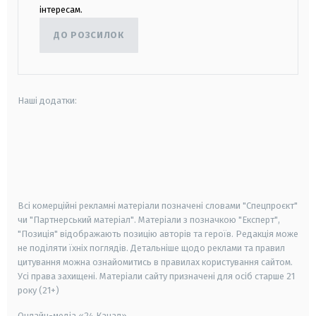
інтересам.
ДО РОЗСИЛОК
Наші додатки:
android
apple
smart tv
samsung smart tv
Всі комерційні рекламні матеріали позначені словами "Спецпроєкт"
чи "Партнерський матеріал". Матеріали з позначкою "Експерт",
"Позиція" відображають позицію авторів та героїв. Редакція може
не поділяти їхніх поглядів. Детальніше щодо реклами та правил
цитування можна ознайомитись в правилах користування сайтом.
Усі права захищені.
Матеріали сайту призначені для осіб старше
21
року (21+)
Онлайн-медіа «24 Канал»