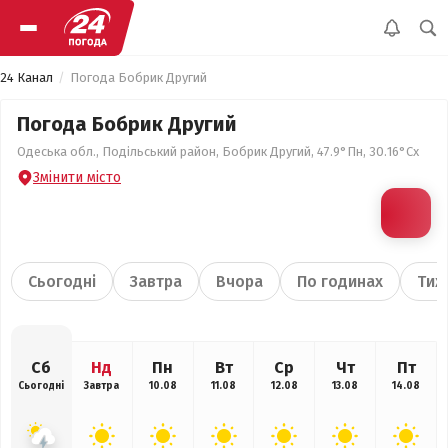
24 Канал
Погода Бобрик Другий
Погода Бобрик Другий
Одеська обл., Подільський район, Бобрик Другий, 47.9°Пн, 30.16°Сх
Змінити місто
Сьогодні
Завтра
Вчора
По годинах
Тиж
Сб
Нд
Пн
Вт
Ср
Чт
Пт
Сьогодні
Завтра
10.08
11.08
12.08
13.08
14.08