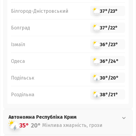
Білгород-Дністровський
37°
/
23°
Болград
37°
/
22°
Ізмаїл
36°
/
23°
Одеса
36°
/
24°
Подільськ
30°
/
20°
Роздільна
38°
/
21°
Автономна Республіка Крим
35°
20°
Мінлива хмарність, грози