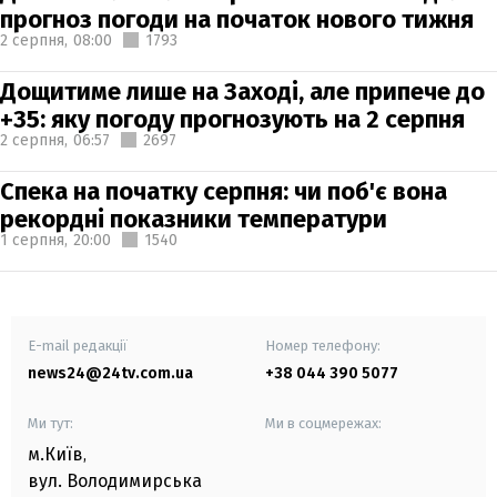
прогноз погоди на початок нового тижня
2 серпня,
08:00
1793
Дощитиме лише на Заході, але припече до
+35: яку погоду прогнозують на 2 серпня
2 серпня,
06:57
2697
Спека на початку серпня: чи поб'є вона
рекордні показники температури
1 серпня,
20:00
1540
E-mail редакції
Номер телефону:
news24@24tv.com.ua
+38 044 390 5077
Ми тут:
Ми в соцмережах:
м.Київ
,
вул. Володимирська