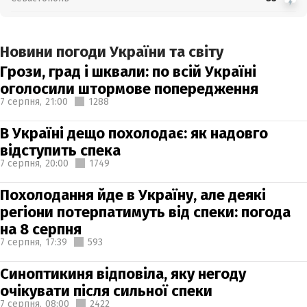
Новини погоди України та світу
Грози, град і шквали: по всій Україні
оголосили штормове попередження
7 серпня,
21:00
1288
В Україні дещо похолодає: як надовго
відступить спека
7 серпня,
20:00
1749
Похолодання йде в Україну, але деякі
регіони потерпатимуть від спеки: погода
на 8 серпня
7 серпня,
17:39
593
Синоптикиня відповіла, яку негоду
очікувати після сильної спеки
7 серпня,
08:00
2422