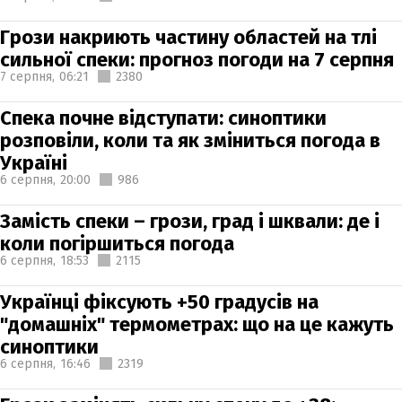
Грози накриють частину областей на тлі
сильної спеки: прогноз погоди на 7 серпня
7 серпня,
06:21
2380
Спека почне відступати: синоптики
розповіли, коли та як зміниться погода в
Україні
6 серпня,
20:00
986
Замість спеки – грози, град і шквали: де і
коли погіршиться погода
6 серпня,
18:53
2115
Українці фіксують +50 градусів на
"домашніх" термометрах: що на це кажуть
синоптики
6 серпня,
16:46
2319