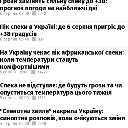
Грози замінять сильну спеку до +38:
прогноз погоди на найближчі дні
6 серпня,
08:00
3342
Пік спеки в Україні: де 6 серпня пригріє до
+38 градусів
6 серпня,
06:40
831
На Україну чекає пік африканської спеки:
коли температури стануть
комфортнішими
5 серпня,
20:00
11477
Спека не відступає: де будуть грози та чи
опуститься температура цього тижня
5 серпня,
08:00
1319
"Спекотна хвиля" накрила Україну:
синоптик розповів, коли очікуються зміни
4 серпня,
08:00
2348