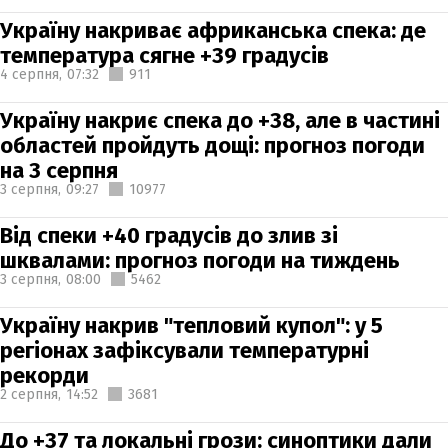
Україну накриває африканська спека: де
температура сягне +39 градусів
4 серпня,
07:32
911
Україну накриє спека до +38, але в частині
областей пройдуть дощі: прогноз погоди
на 3 серпня
3 серпня,
09:27
10977
Від спеки +40 градусів до злив зі
шквалами: прогноз погоди на тиждень
3 серпня,
08:00
5462
Україну накрив "тепловий купол": у 5
регіонах зафіксували температурні
рекорди
2 серпня,
14:52
3681
До +37 та локальні грози: синоптики дали