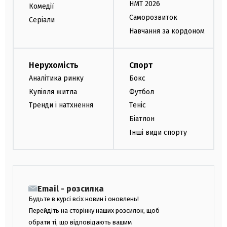
НМТ 2026
Комедії
Саморозвиток
Серіали
Навчання за кордоном
Нерухомість
Спорт
Аналітика ринку
Бокс
Купівля житла
Футбол
Тренди і натхнення
Теніс
Біатлон
Інші види спорту
Email - розсилка
Будьте в курсі всіх новин і оновлень!
Перейдіть на сторінку наших розсилок, щоб
обрати ті, що відповідають вашим