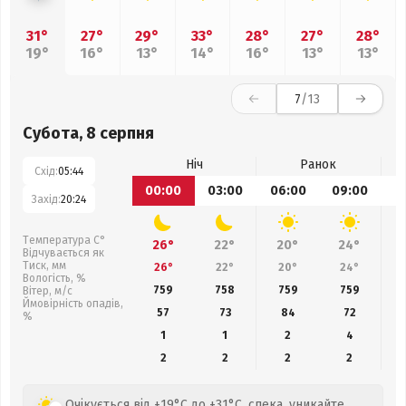
31°
27°
29°
33°
28°
27°
28°
19°
16°
13°
14°
16°
13°
13°
7
/13
Субота, 8 серпня
Ніч
Ранок
Схід:
05:44
00:00
03:00
06:00
09:00
1
Захід:
20:24
Температура С°
26°
22°
20°
24°
Відчувається як
Тиск, мм
26°
22°
20°
24°
Вологість, %
759
758
759
759
Вітер, м/с
Ймовірність опадів,
57
73
84
72
%
1
1
2
4
2
2
2
2
Очікується від +19°C до +31°C, спека, уникайте