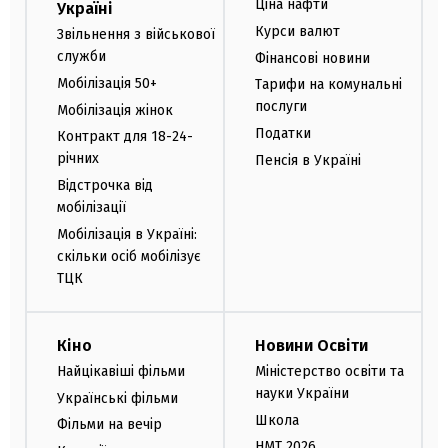
Ціна нафти
Україні
Курси валют
Звільнення з військової
служби
Фінансові новини
Мобілізація 50+
Тарифи на комунальні
послуги
Мобілізація жінок
Податки
Контракт для 18-24-
річних
Пенсія в Україні
Відстрочка від
мобілізації
Мобілізація в Україні:
скільки осіб мобілізує
ТЦК
Кіно
Новини Освіти
Найцікавіші фільми
Міністерство освіти та
науки України
Українські фільми
Школа
Фільми на вечір
НМТ 2026