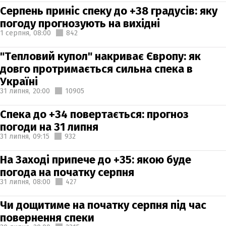
Серпень приніс спеку до +38 градусів: яку
погоду прогнозують на вихідні
1 серпня,
08:00
842
"Тепловий купол" накриває Європу: як
довго протримається сильна спека в
Україні
31 липня,
20:00
10905
Спека до +34 повертається: прогноз
погоди на 31 липня
31 липня,
09:15
932
На Заході припече до +35: якою буде
погода на початку серпня
31 липня,
08:00
427
Чи дощитиме на початку серпня під час
повернення спеки