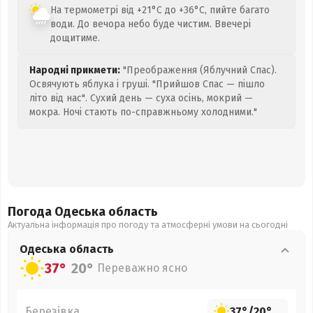
На термометрі від +21°C до +36°C, пийте багато
води. До вечора небо буде чистим. Ввечері
дощитиме.
Народні прикмети:
"Преображення (Яблучний Спас).
Освячують яблука і груші. "Прийшов Спас — пішло
літо від нас". Сухий день — суха осінь, мокрий —
мокра. Ночі стають по-справжньому холодними."
Погода Одеська
область
Актуальна інформація про погоду та атмосферні умови на сьогодні
Одеська
область
37°
20°
Переважно ясно
Березівка
37°
/
20°