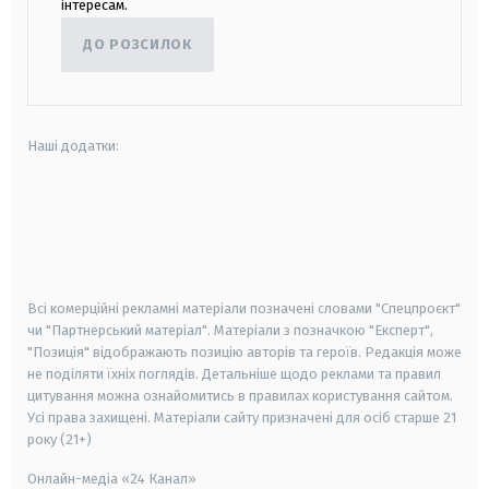
інтересам.
ДО РОЗСИЛОК
Наші додатки:
android
apple
smart tv
samsung smart tv
Всі комерційні рекламні матеріали позначені словами "Спецпроєкт"
чи "Партнерський матеріал". Матеріали з позначкою "Експерт",
"Позиція" відображають позицію авторів та героїв. Редакція може
не поділяти їхніх поглядів. Детальніше щодо реклами та правил
цитування можна ознайомитись в правилах користування сайтом.
Усі права захищені.
Матеріали сайту призначені для осіб старше
21
року (21+)
Онлайн-медіа «24 Канал»