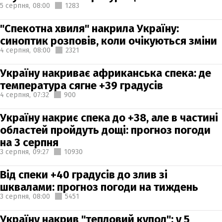
5 серпня,
08:00
1283
"Спекотна хвиля" накрила Україну:
синоптик розповів, коли очікуються зміни
4 серпня,
08:00
2321
Україну накриває африканська спека: де
температура сягне +39 градусів
4 серпня,
07:32
900
Україну накриє спека до +38, але в частині
областей пройдуть дощі: прогноз погоди
на 3 серпня
3 серпня,
09:27
10930
Від спеки +40 градусів до злив зі
шквалами: прогноз погоди на тиждень
3 серпня,
08:00
5451
Україну накрив "тепловий купол": у 5