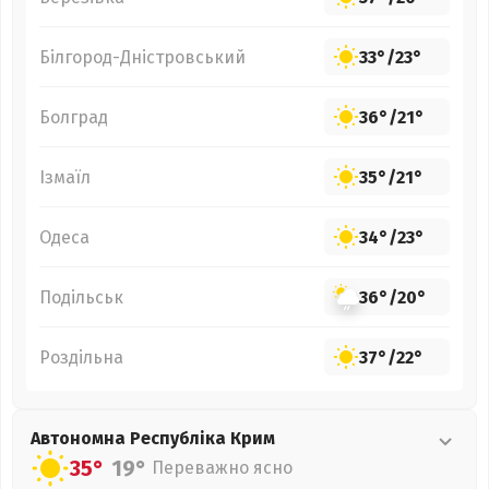
Білгород-Дністровський
33°
/
23°
Болград
36°
/
21°
Ізмаїл
35°
/
21°
Одеса
34°
/
23°
Подільськ
36°
/
20°
Роздільна
37°
/
22°
Автономна Республіка Крим
35°
19°
Переважно ясно