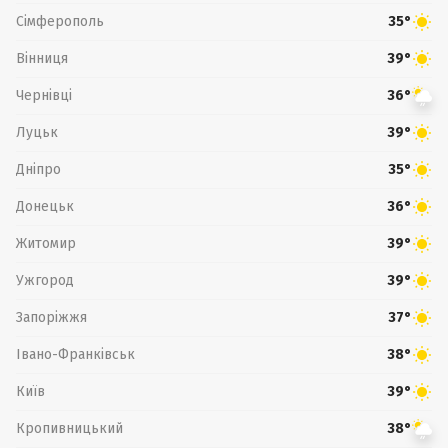
Сімферополь
35°
Вінниця
39°
Чернівці
36°
Луцьк
39°
Дніпро
35°
Донецьк
36°
Житомир
39°
Ужгород
39°
Запоріжжя
37°
Івано-Франківськ
38°
Київ
39°
Кропивницький
38°