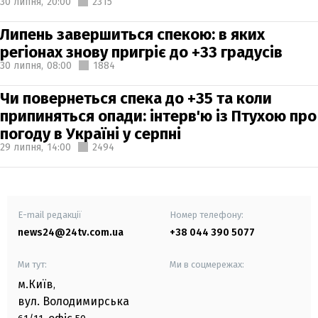
30 липня,
20:00
2315
Липень завершиться спекою: в яких
регіонах знову пригріє до +33 градусів
30 липня,
08:00
1884
Чи повернеться спека до +35 та коли
припиняться опади: інтерв'ю із Птухою про
погоду в Україні у серпні
29 липня,
14:00
2494
E-mail редакції
Номер телефону:
news24@24tv.com.ua
+38 044 390 5077
Ми тут:
Ми в соцмережах:
м.Київ
,
вул. Володимирська