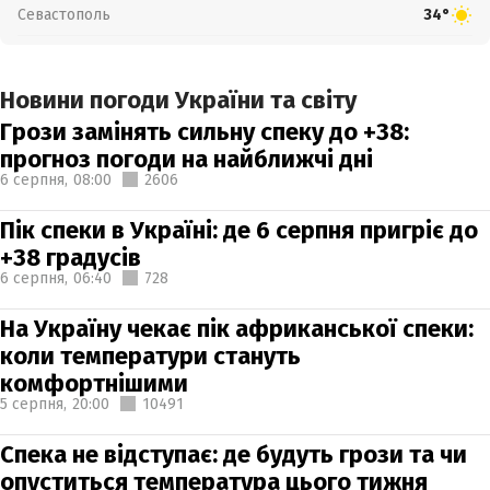
Севастополь
34°
Новини погоди України та світу
Грози замінять сильну спеку до +38:
прогноз погоди на найближчі дні
6 серпня,
08:00
2606
Пік спеки в Україні: де 6 серпня пригріє до
+38 градусів
6 серпня,
06:40
728
На Україну чекає пік африканської спеки:
коли температури стануть
комфортнішими
5 серпня,
20:00
10491
Спека не відступає: де будуть грози та чи
опуститься температура цього тижня