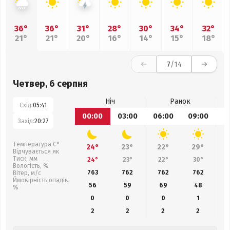
36°
36°
31°
28°
30°
34°
32°
21°
21°
20°
16°
14°
15°
18°
7
/14
Четвер, 6 серпня
Ніч
Ранок
Схід:
05:41
00:00
03:00
06:00
09:00
1
Захід:
20:27
Температура С°
24°
23°
22°
29°
Відчувається як
Тиск, мм
24°
23°
22°
30°
Вологість, %
763
762
762
762
Вітер, м/с
Ймовірність опадів,
56
59
69
48
%
0
0
0
1
2
2
2
2