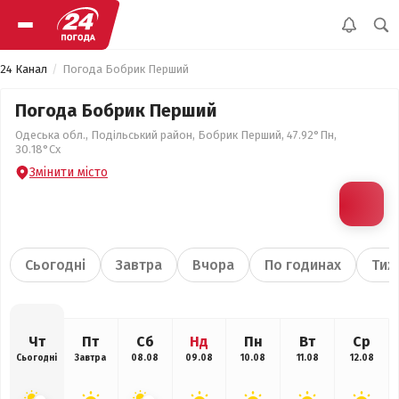
24 Канал
Погода Бобрик Перший
Погода Бобрик Перший
Одеська обл., Подільський район, Бобрик Перший, 47.92°Пн,
30.18°Сх
Змінити місто
Сьогодні
Завтра
Вчора
По годинах
Тиж
Чт
Пт
Сб
Нд
Пн
Вт
Ср
Сьогодні
Завтра
08.08
09.08
10.08
11.08
12.08