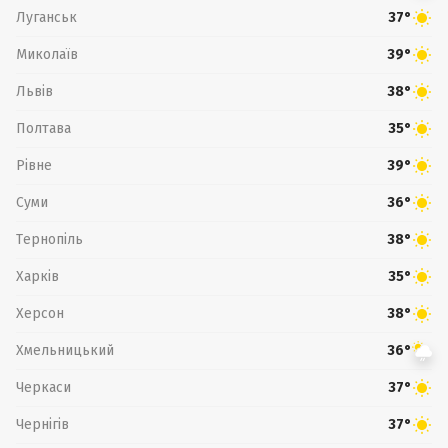
Луганськ
37°
Миколаїв
39°
Львів
38°
Полтава
35°
Рівне
39°
Суми
36°
Тернопіль
38°
Харків
35°
Херсон
38°
Хмельницький
36°
Черкаси
37°
Чернігів
37°