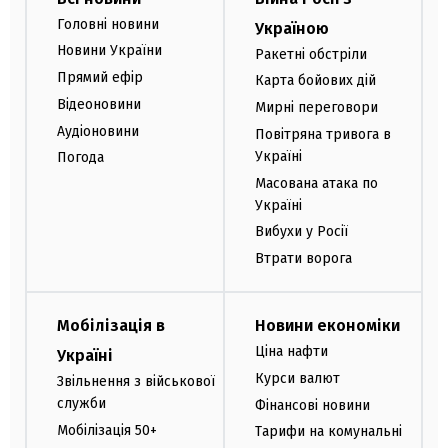
Головні новини
Україною
Новини України
Ракетні обстріли
Прямий ефір
Карта бойових дій
Відеоновини
Мирні переговори
Аудіоновини
Повітряна тривога в
Україні
Погода
Масована атака по
Україні
Вибухи у Росії
Втрати ворога
Мобілізація в
Новини економіки
Ціна нафти
Україні
Курси валют
Звільнення з військової
служби
Фінансові новини
Мобілізація 50+
Тарифи на комунальні