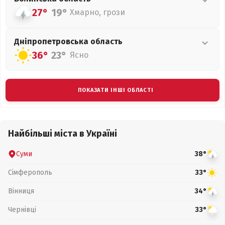
27°
19°
Хмарно, грози
Дніпропетровська
область
36°
23°
Ясно
ПОКАЗАТИ ІНШІ ОБЛАСТІ
Найбільші міста в Україні
Суми
38°
Сімферополь
33°
Вінниця
34°
Чернівці
33°