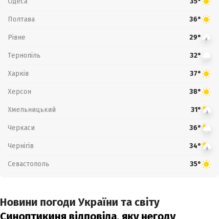
Одеса
35°
Полтава
36°
Рівне
29°
Тернопіль
32°
Харків
37°
Херсон
38°
Хмельницький
31°
Черкаси
36°
Чернігів
34°
Севастополь
35°
Новини погоди України та світу
Синоптикиня відповіла, яку негоду