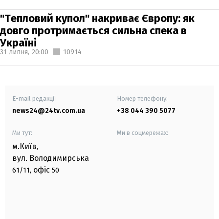
"Тепловий купол" накриває Європу: як
довго протримається сильна спека в
Україні
31 липня,
20:00
10914
E-mail редакції
Номер телефону:
news24@24tv.com.ua
+38 044 390 5077
Ми тут:
Ми в соцмережах:
м.Київ
,
вул. Володимирська
офіс
61/11,
50