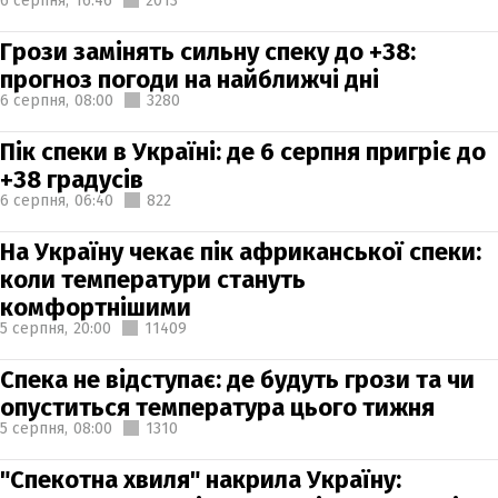
6 серпня,
16:46
2013
Грози замінять сильну спеку до +38:
прогноз погоди на найближчі дні
6 серпня,
08:00
3280
Пік спеки в Україні: де 6 серпня пригріє до
+38 градусів
6 серпня,
06:40
822
На Україну чекає пік африканської спеки:
коли температури стануть
комфортнішими
5 серпня,
20:00
11409
Спека не відступає: де будуть грози та чи
опуститься температура цього тижня
5 серпня,
08:00
1310
"Спекотна хвиля" накрила Україну: