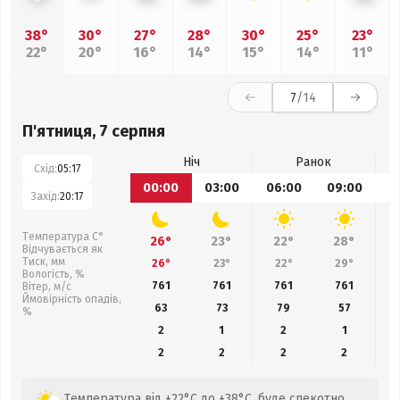
38°
30°
27°
28°
30°
25°
23°
22°
20°
16°
14°
15°
14°
11°
7
/14
П'ятниця, 7 серпня
Ніч
Ранок
Схід:
05:17
00:00
03:00
06:00
09:00
1
Захід:
20:17
Температура С°
26°
23°
22°
28°
Відчувається як
Тиск, мм
26°
23°
22°
29°
Вологість, %
761
761
761
761
Вітер, м/с
Ймовірність опадів,
63
73
79
57
%
2
1
2
1
2
2
2
2
Температура від +22°C до +38°C, буде спекотно,