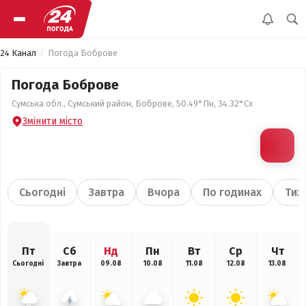
24 Канал
Погода Боброве
Погода Боброве
Сумська обл., Сумський район, Боброве, 50.49°Пн, 34.32°Сх
Змінити місто
Сьогодні
Завтра
Вчора
По годинах
Тиж
Пт
Сб
Нд
Пн
Вт
Ср
Чт
Сьогодні
Завтра
09.08
10.08
11.08
12.08
13.08