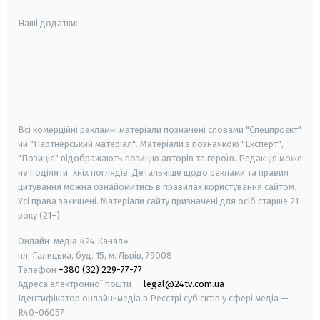
Наші додатки:
android
apple
smart tv
samsung smart tv
Всі комерційні рекламні матеріали позначені словами "Спецпроєкт"
чи "Партнерський матеріал". Матеріали з позначкою "Експерт",
"Позиція" відображають позицію авторів та героїв. Редакція може
не поділяти їхніх поглядів. Детальніше щодо реклами та правил
цитування можна ознайомитись в правилах користування сайтом.
Усі права захищені.
Матеріали сайту призначені для осіб старше
21
року (21+)
Онлайн-медіа «24 Канал»
пл. Галицька, буд. 15, м. Львів, 79008
Телефон
+380 (32) 229-77-77
Адреса електронної пошти —
legal@24tv.com.ua
Ідентифікатор онлайн-медіа в Реєстрі суб'єктів у сфері медіа —
R40-06057