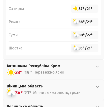
Охтирка
37°
/
21°
Ромни
36°
/
21°
Суми
38°
/
22°
Шостка
35°
/
21°
Автономна Республіка Крим
33°
19°
Переважно ясно
Вінницька
область
34°
21°
Мінлива хмарність, грози
Волинська
область