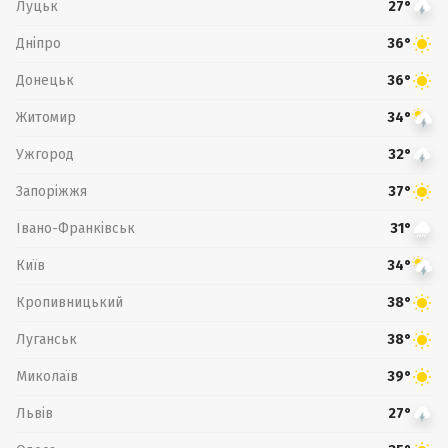
Луцьк
27°
Дніпро
36°
Донецьк
36°
Житомир
34°
Ужгород
32°
Запоріжжя
37°
Івано-Франківськ
31°
Київ
34°
Кропивницький
38°
Луганськ
38°
Миколаїв
39°
Львів
27°