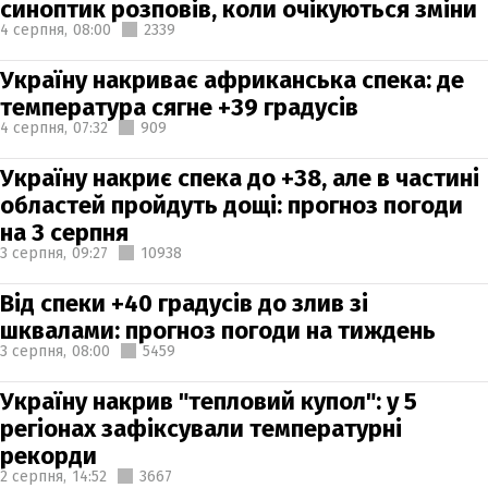
синоптик розповів, коли очікуються зміни
4 серпня,
08:00
2339
Україну накриває африканська спека: де
температура сягне +39 градусів
4 серпня,
07:32
909
Україну накриє спека до +38, але в частині
областей пройдуть дощі: прогноз погоди
на 3 серпня
3 серпня,
09:27
10938
Від спеки +40 градусів до злив зі
шквалами: прогноз погоди на тиждень
3 серпня,
08:00
5459
Україну накрив "тепловий купол": у 5
регіонах зафіксували температурні
рекорди
2 серпня,
14:52
3667