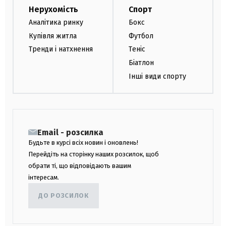
Нерухомість
Спорт
Аналітика ринку
Бокс
Купівля житла
Футбол
Тренди і натхнення
Теніс
Біатлон
Інші види спорту
Email - розсилка
Будьте в курсі всіх новин і оновлень!
Перейдіть на сторінку наших розсилок, щоб
обрати ті, що відповідають вашим
інтересам.
ДО РОЗСИЛОК