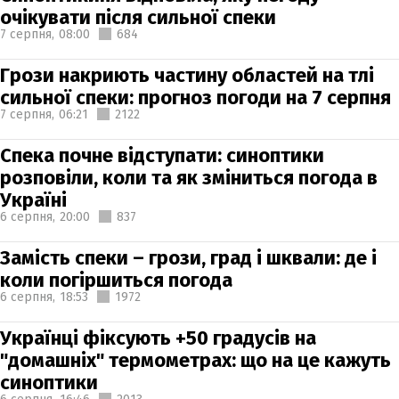
очікувати після сильної спеки
7 серпня,
08:00
684
Грози накриють частину областей на тлі
сильної спеки: прогноз погоди на 7 серпня
7 серпня,
06:21
2122
Спека почне відступати: синоптики
розповіли, коли та як зміниться погода в
Україні
6 серпня,
20:00
837
Замість спеки – грози, град і шквали: де і
коли погіршиться погода
6 серпня,
18:53
1972
Українці фіксують +50 градусів на
"домашніх" термометрах: що на це кажуть
синоптики