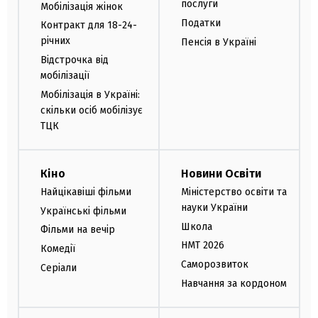
послуги
Мобілізація жінок
Податки
Контракт для 18-24-
річних
Пенсія в Україні
Відстрочка від
мобілізації
Мобілізація в Україні:
скільки осіб мобілізує
ТЦК
Кіно
Новини Освіти
Найцікавіші фільми
Міністерство освіти та
науки України
Українські фільми
Школа
Фільми на вечір
НМТ 2026
Комедії
Саморозвиток
Серіали
Навчання за кордоном