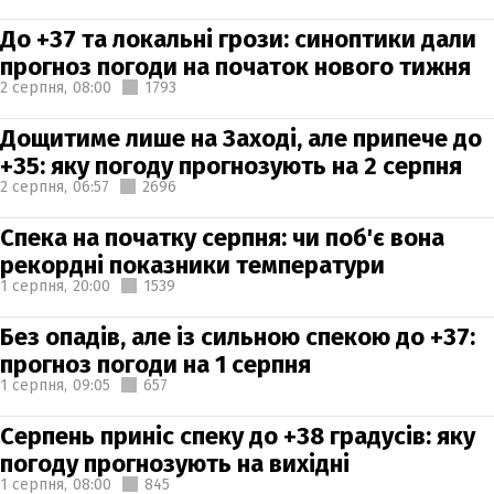
До +37 та локальні грози: синоптики дали
прогноз погоди на початок нового тижня
2 серпня,
08:00
1793
Дощитиме лише на Заході, але припече до
+35: яку погоду прогнозують на 2 серпня
2 серпня,
06:57
2696
Спека на початку серпня: чи поб'є вона
рекордні показники температури
1 серпня,
20:00
1539
Без опадів, але із сильною спекою до +37:
прогноз погоди на 1 серпня
1 серпня,
09:05
657
Серпень приніс спеку до +38 градусів: яку
погоду прогнозують на вихідні
1 серпня,
08:00
845