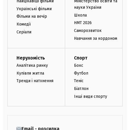
Найцікавіші фільми
Міністерство освіти та
науки України
Українські фільми
Школа
Фільми на вечір
НМТ 2026
Комедії
Саморозвиток
Серіали
Навчання за кордоном
Нерухомість
Спорт
Аналітика ринку
Бокс
Купівля житла
Футбол
Тренди і натхнення
Теніс
Біатлон
Інші види спорту
Email - розсилка