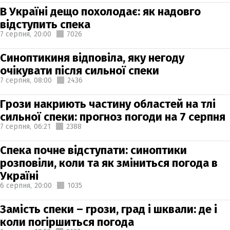
В Україні дещо похолодає: як надовго
відступить спека
7 серпня,
20:00
7026
Синоптикиня відповіла, яку негоду
очікувати після сильної спеки
7 серпня,
08:00
2436
Грози накриють частину областей на тлі
сильної спеки: прогноз погоди на 7 серпня
7 серпня,
06:21
2388
Спека почне відступати: синоптики
розповіли, коли та як зміниться погода в
Україні
6 серпня,
20:00
1035
Замість спеки – грози, град і шквали: де і
коли погіршиться погода