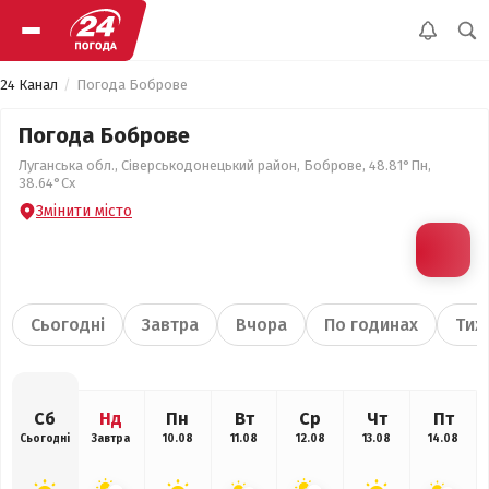
24 Канал
Погода Боброве
Погода Боброве
Луганська обл., Сіверськодонецький район, Боброве, 48.81°Пн,
38.64°Сх
Змінити місто
Сьогодні
Завтра
Вчора
По годинах
Тиж
Сб
Нд
Пн
Вт
Ср
Чт
Пт
Сьогодні
Завтра
10.08
11.08
12.08
13.08
14.08