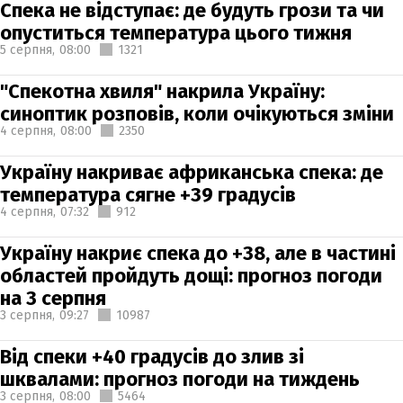
Спека не відступає: де будуть грози та чи
опуститься температура цього тижня
5 серпня,
08:00
1321
"Спекотна хвиля" накрила Україну:
синоптик розповів, коли очікуються зміни
4 серпня,
08:00
2350
Україну накриває африканська спека: де
температура сягне +39 градусів
4 серпня,
07:32
912
Україну накриє спека до +38, але в частині
областей пройдуть дощі: прогноз погоди
на 3 серпня
3 серпня,
09:27
10987
Від спеки +40 градусів до злив зі
шквалами: прогноз погоди на тиждень
3 серпня,
08:00
5464