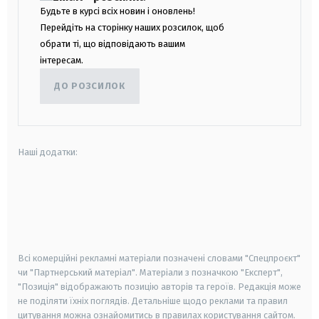
Будьте в курсі всіх новин і оновлень!
Перейдіть на сторінку наших розсилок, щоб
обрати ті, що відповідають вашим
інтересам.
ДО РОЗСИЛОК
Наші додатки:
android
apple
smart tv
samsung smart tv
Всі комерційні рекламні матеріали позначені словами "Спецпроєкт"
чи "Партнерський матеріал". Матеріали з позначкою "Експерт",
"Позиція" відображають позицію авторів та героїв. Редакція може
не поділяти їхніх поглядів. Детальніше щодо реклами та правил
цитування можна ознайомитись в правилах користування сайтом.