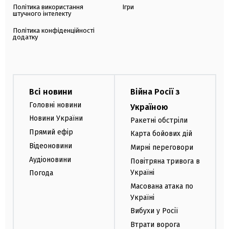
Політика використання
Ігри
штучного інтелекту
Політика конфіденційності
додатку
Всі новини
Війна Росії з
Головні новини
Україною
Новини України
Ракетні обстріли
Прямий ефір
Карта бойових дій
Відеоновини
Мирні переговори
Аудіоновини
Повітряна тривога в
Україні
Погода
Масована атака по
Україні
Вибухи у Росії
Втрати ворога