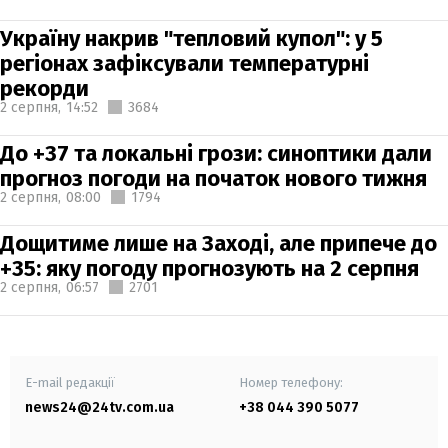
Україну накрив "тепловий купол": у 5
регіонах зафіксували температурні
рекорди
2 серпня,
14:52
3684
До +37 та локальні грози: синоптики дали
прогноз погоди на початок нового тижня
2 серпня,
08:00
1794
Дощитиме лише на Заході, але припече до
+35: яку погоду прогнозують на 2 серпня
2 серпня,
06:57
2701
E-mail редакції
Номер телефону:
news24@24tv.com.ua
+38 044 390 5077