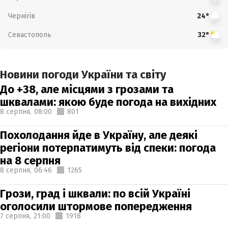
Чернігів
24°
Севастополь
32°
Новини погоди України та світу
До +38, але місцями з грозами та
шквалами: якою буде погода на вихідних
8 серпня,
08:00
801
Похолодання йде в Україну, але деякі
регіони потерпатимуть від спеки: погода
на 8 серпня
8 серпня,
06:46
1265
Грози, град і шквали: по всій Україні
оголосили штормове попередження
7 серпня,
21:00
1918