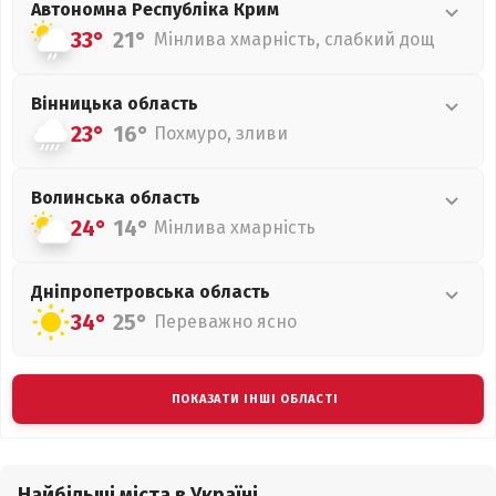
Автономна Республіка Крим
33°
21°
Мінлива хмарність, слабкий дощ
Вінницька
область
23°
16°
Похмуро, зливи
Волинська
область
24°
14°
Мінлива хмарність
Дніпропетровська
область
34°
25°
Переважно ясно
ПОКАЗАТИ ІНШІ ОБЛАСТІ
Найбільші міста в Україні