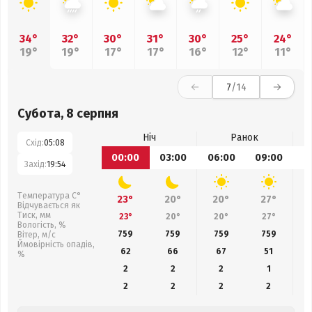
34°
32°
30°
31°
30°
25°
24°
19°
19°
17°
17°
16°
12°
11°
7
/14
Субота, 8 серпня
Ніч
Ранок
Схід:
05:08
00:00
03:00
06:00
09:00
1
Захід:
19:54
Температура С°
23°
20°
20°
27°
Відчувається як
Тиск, мм
23°
20°
20°
27°
Вологість, %
759
759
759
759
Вітер, м/с
Ймовірність опадів,
62
66
67
51
%
2
2
2
1
2
2
2
2