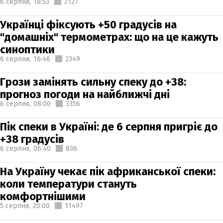
6 серпня,
18:53
2127
Українці фіксують +50 градусів на
"домашніх" термометрах: що на це кажуть
синоптики
6 серпня,
16:46
2349
Грози замінять сильну спеку до +38:
прогноз погоди на найближчі дні
6 серпня,
08:00
3356
Пік спеки в Україні: де 6 серпня пригріє до
+38 градусів
6 серпня,
06:40
836
На Україну чекає пік африканської спеки:
коли температури стануть
комфортнішими
5 серпня,
20:00
11497