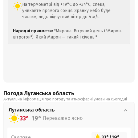
На термометрі від +19°C до +34°C, спека,
уникайте прямого сонця. Зранку небо буде
чистим, ледь відчутний вітер до 4 м/с.
Народні прикмети:
"Мирона. Вітряний день ("Мирон-
вітрогон"). Який Мирон — такий і січень."
Погода Луганська
область
Актуальна інформація про погоду та атмосферні умови на сьогодні
Луганська
область
33°
19°
Переважно ясно
Сватове
33°
/
19°