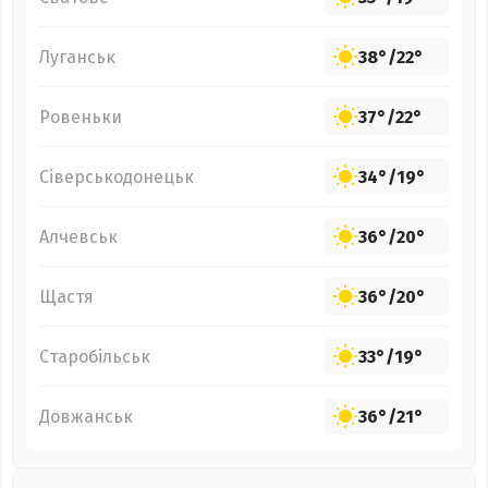
Луганськ
38°
/
22°
Ровеньки
37°
/
22°
Сіверськодонецьк
34°
/
19°
Алчевськ
36°
/
20°
Щастя
36°
/
20°
Старобільськ
33°
/
19°
Довжанськ
36°
/
21°