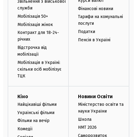
Курси валют
Звільнення з військової
служби
Фінансові новини
Мобілізація 50+
Тарифи на комунальні
послуги
Мобілізація жінок
Податки
Контракт для 18-24-
річних
Пенсія в Україні
Відстрочка від
мобілізації
Мобілізація в Україні:
скільки осіб мобілізує
ТЦК
Кіно
Новини Освіти
Найцікавіші фільми
Міністерство освіти та
науки України
Українські фільми
Школа
Фільми на вечір
НМТ 2026
Комедії
Саморозвиток