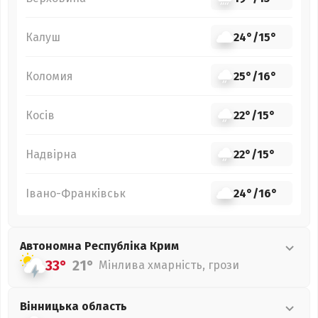
Калуш
24°
/
15°
Коломия
25°
/
16°
Косів
22°
/
15°
Надвірна
22°
/
15°
Івано-Франківськ
24°
/
16°
Автономна Республіка Крим
33°
21°
Мінлива хмарність, грози
Вінницька
область