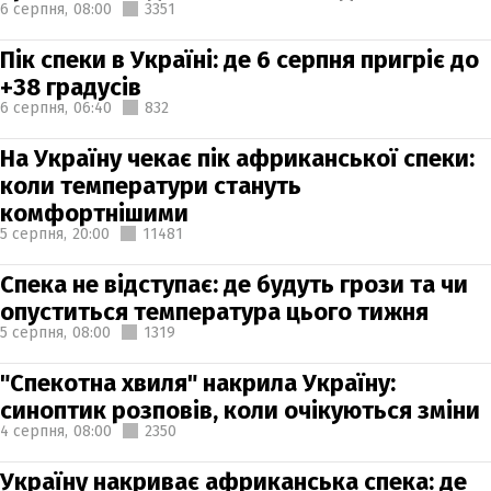
6 серпня,
08:00
3351
Пік спеки в Україні: де 6 серпня пригріє до
+38 градусів
6 серпня,
06:40
832
На Україну чекає пік африканської спеки:
коли температури стануть
комфортнішими
5 серпня,
20:00
11481
Спека не відступає: де будуть грози та чи
опуститься температура цього тижня
5 серпня,
08:00
1319
"Спекотна хвиля" накрила Україну:
синоптик розповів, коли очікуються зміни
4 серпня,
08:00
2350
Україну накриває африканська спека: де