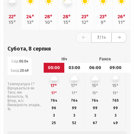
22°
24°
28°
28°
23°
23°
26°
15°
13°
10°
15°
12°
9°
11°
7
/14
Субота, 8 серпня
Ніч
Ранок
Схід:
06:04
00:00
03:00
06:00
09:00
1
Захід:
20:49
Температура С°
17°
17°
15°
15°
Відчувається як
Тиск, мм
17°
17°
15°
15°
Вологість, %
764
764
764
765
Вітер, м/с
Ймовірність опадів,
96
99
99
99
%
3
3
3
3
25
52
67
49