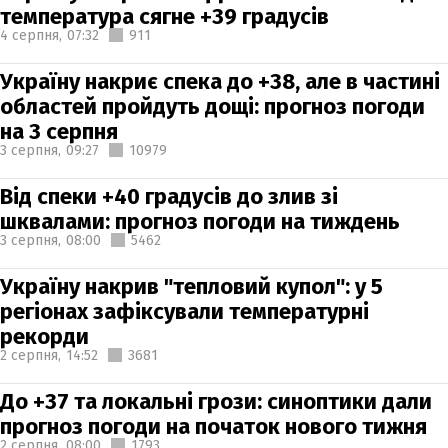
температура сягне +39 градусів
4 серпня,
07:32
911
Україну накриє спека до +38, але в частині
областей пройдуть дощі: прогноз погоди
на 3 серпня
3 серпня,
09:27
10979
Від спеки +40 градусів до злив зі
шквалами: прогноз погоди на тиждень
3 серпня,
08:00
5462
Україну накрив "тепловий купол": у 5
регіонах зафіксували температурні
рекорди
2 серпня,
14:52
3681
До +37 та локальні грози: синоптики дали
прогноз погоди на початок нового тижня
2 серпня,
08:00
1793