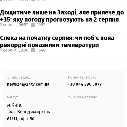
Дощитиме лише на Заході, але припече до
+35: яку погоду прогнозують на 2 серпня
2 серпня,
06:57
2697
Спека на початку серпня: чи поб'є вона
рекордні показники температури
1 серпня,
20:00
1540
E-mail редакції
Номер телефону:
news24@24tv.com.ua
+38 044 390 5077
Ми тут:
Ми в соцмережах:
м.Київ
,
вул. Володимирська
офіс
61/11,
50