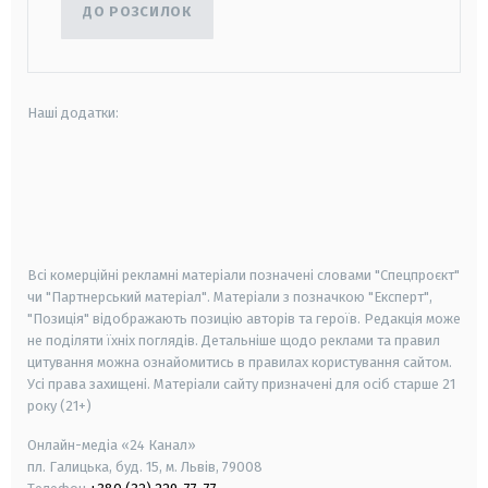
ДО РОЗСИЛОК
Наші додатки:
android
apple
smart tv
samsung smart tv
Всі комерційні рекламні матеріали позначені словами "Спецпроєкт"
чи "Партнерський матеріал". Матеріали з позначкою "Експерт",
"Позиція" відображають позицію авторів та героїв. Редакція може
не поділяти їхніх поглядів. Детальніше щодо реклами та правил
цитування можна ознайомитись в правилах користування сайтом.
Усі права захищені.
Матеріали сайту призначені для осіб старше
21
року (21+)
Онлайн-медіа «24 Канал»
пл. Галицька, буд. 15, м. Львів, 79008