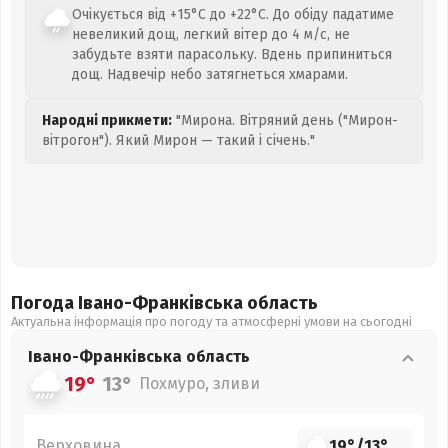
Очікується від +15°C до +22°C. До обіду падатиме
невеликий дощ, легкий вітер до 4 м/с, не
забудьте взяти парасольку. Вдень припиниться
дощ. Надвечір небо затягнеться хмарами.
Народні прикмети:
"Мирона. Вітряний день ("Мирон-
вітрогон"). Який Мирон — такий і січень."
Погода Івано-Франківська
область
Актуальна інформація про погоду та атмосферні умови на сьогодні
Івано-Франківська
область
19°
13°
Похмуро, зливи
Верховина
19°
/
13°