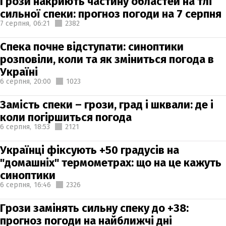
Грози накриють частину областей на тлі
сильної спеки: прогноз погоди на 7 серпня
7 серпня,
06:21
2382
Спека почне відступати: синоптики
розповіли, коли та як зміниться погода в
Україні
6 серпня,
20:00
1023
Замість спеки – грози, град і шквали: де і
коли погіршиться погода
6 серпня,
18:53
2121
Українці фіксують +50 градусів на
"домашніх" термометрах: що на це кажуть
синоптики
6 серпня,
16:46
2326
Грози замінять сильну спеку до +38:
прогноз погоди на найближчі дні