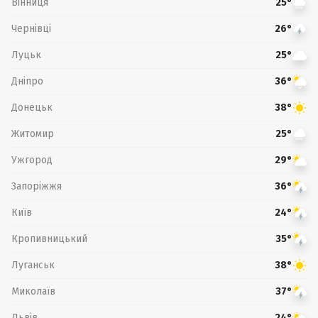
Вінниця
25°
Чернівці
26°
Луцьк
25°
Дніпро
36°
Донецьк
38°
Житомир
25°
Ужгород
29°
Запоріжжя
36°
Київ
24°
Кропивницький
35°
Луганськ
38°
Миколаїв
37°
Львів
24°