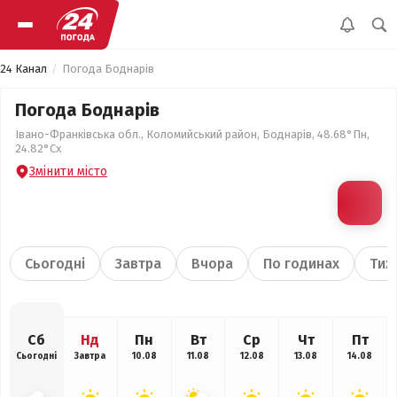
24 Канал
Погода Боднарів
Погода Боднарів
Івано-Франківська обл., Коломийський район, Боднарів, 48.68°Пн,
24.82°Сх
Змінити місто
Сьогодні
Завтра
Вчора
По годинах
Тиж
Сб
Нд
Пн
Вт
Ср
Чт
Пт
Сьогодні
Завтра
10.08
11.08
12.08
13.08
14.08