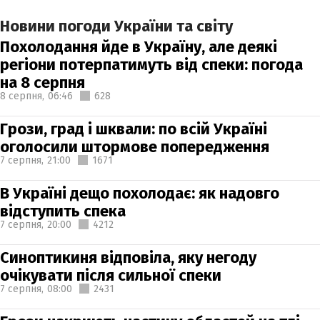
Новини погоди України та світу
Похолодання йде в Україну, але деякі
регіони потерпатимуть від спеки: погода
на 8 серпня
8 серпня,
06:46
628
Грози, град і шквали: по всій Україні
оголосили штормове попередження
7 серпня,
21:00
1671
В Україні дещо похолодає: як надовго
відступить спека
7 серпня,
20:00
4212
Синоптикиня відповіла, яку негоду
очікувати після сильної спеки
7 серпня,
08:00
2431