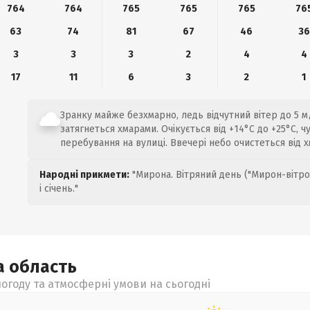
764
764
765
765
765
76
63
74
81
67
46
36
3
3
3
2
4
4
17
11
6
3
2
1
Зранку майже безхмарно, ледь відчутний вітер до 5 м/
затягнеться хмарами. Очікується від +14°C до +25°C, ч
перебування на вулиці. Ввечері небо очистеться від х
Народні прикмети:
"Мирона. Вітряний день ("Мирон-вітро
і січень."
а
область
огоду та атмосферні умови на сьогодні