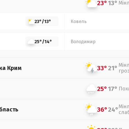
23°
13°
Мін
23°
/
13°
Ковель
25°
/
14°
Володимир
Мін
33°
21°
ка Крим
гро
25°
17°
Пох
Мін
36°
24°
бласть
сла