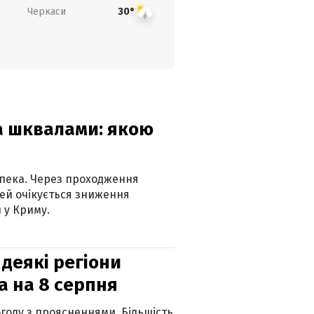
Черкаси
30°
та шквалами: якою
спека. Через проходження
ей очікується зниження
 у Криму.
 деякі регіони
а на 8 серпня
огоду з проясненнями. Більшість