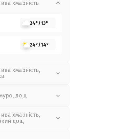
лива хмарність
24°
/
13°
24°
/
14°
лива хмарність,
зи
муро, дощ
лива хмарність,
бкий дощ