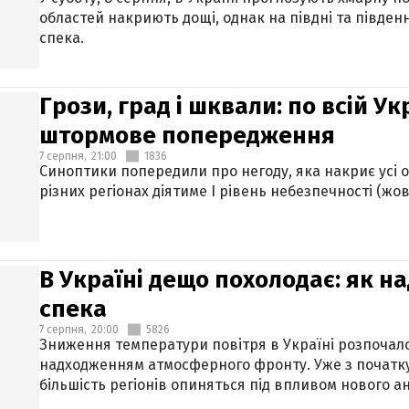
областей накриють дощі, однак на півдні та півден
спека.
Грози, град і шквали: по всій У
штормове попередження
7 серпня,
21:00
1836
Синоптики попередили про негоду, яка накриє усі об
різних регіонах діятиме І рівень небезпечності (жов
В Україні дещо похолодає: як н
спека
7 серпня,
20:00
5826
Зниження температури повітря в Україні розпочалос
надходженням атмосферного фронту. Уже з початку
більшість регіонів опиняться під впливом нового а