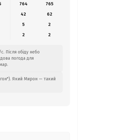
5
764
765
42
62
5
2
2
2
с. Після обіду небо
удова погода для
мар.
гон"). Який Мирон — такий