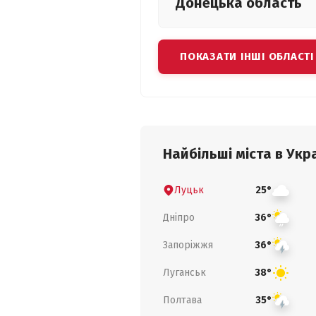
Донецька
область
ПОКАЗАТИ ІНШІ ОБЛАСТІ
Найбільші міста в Укра
Луцьк
25°
Дніпро
36°
Запоріжжя
36°
Луганськ
38°
Полтава
35°