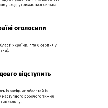
ному сході утримається сильна
країні оголосили
ласті України. 7 та 8 серпня у
тий).
адовго відступить
ь із західних областей із
 наступного робочого тижня
нтициклону.