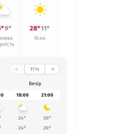
5°
9°
28°
11°
нлива
Ясно
рність
7
/14
Вечір
00
18:00
21:00
°
24°
20°
°
24°
20°