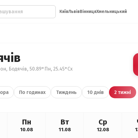
Київ
Львів
Вінниця
Хмельницький
ячів
н, Бодячів, 50.89°Пн, 25.45°Сх
ора
По годинах
Тиждень
10 днів
2 тижні
Пн
Вт
Ср
10.08
11.08
12.08
1