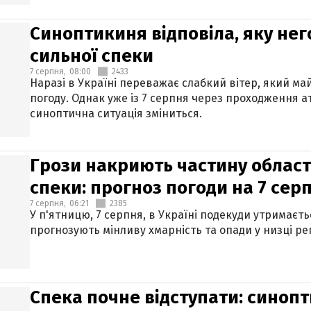
Синоптикиня відповіла, яку нег
сильної спеки
7 серпня,
08:00
2433
Наразі в Україні переважає слабкий вітер, який м
погоду. Однак уже із 7 серпня через проходження 
синоптична ситуація зміниться.
Грози накриють частину областе
спеки: прогноз погоди на 7 сер
7 серпня,
06:21
2385
У п'ятницю, 7 серпня, в Україні подекуди утримаєт
прогнозують мінливу хмарність та опади у низці рег
Спека почне відступати: синопт