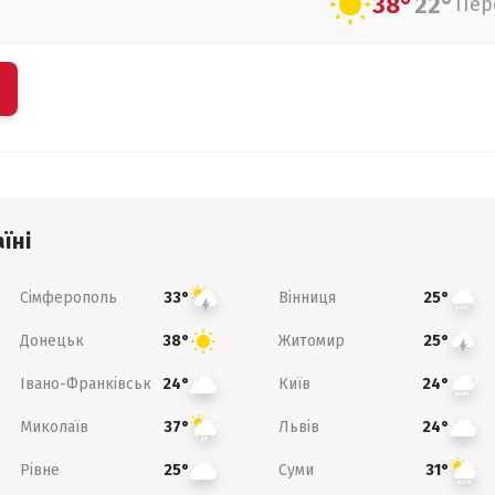
38°
22°
Пер
їні
Сімферополь
Вінниця
33°
25°
Донецьк
Житомир
38°
25°
Івано-Франківськ
Київ
24°
24°
Миколаїв
Львів
37°
24°
Рівне
Суми
25°
31°