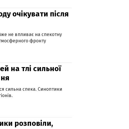
оду очікувати після
айже не впливає на спекотну
атмосферного фронту
й на тлі сильної
пня
ься сильна спека. Синоптики
іонів.
ики розповіли,