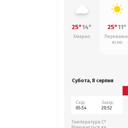
25°
14°
25°
11°
Хмарно
Переважн
ясно
Субота, 8 серпня
Схід:
Захід:
05:54
20:52
Температура С°
Відчувається як