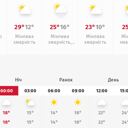
29°
12°
25°
16°
23°
10°
2
о
Мінлива
Мінлива
Мінлива
Мі
хмарність
хмарність,
хмарність
хма
зливи
Ніч
Ранок
День
00:00
03:00
06:00
09:00
12:00
15:
18°
15°
14°
18°
22°
24
18°
15°
14°
18°
22°
24