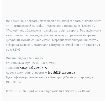
android
apple
smart tv
samsung smart tv
Всі комерційні рекламні матеріали позначені словами "Спецпроєкт"
чи "Партнерський матеріал". Матеріали з позначкою "Експерт",
"Позиція" відображають позицію авторів та героїв. Редакція може
не поділяти їхніх поглядів. Детальніше щодо реклами та правил
цитування можна ознайомитись в правилах користування сайтом.
Усі права захищені.
Матеріали сайту призначені для осіб старше
21
року (21+)
Онлайн-медіа «24 Канал»
пл. Галицька, буд. 15, м. Львів, 79008
Телефон
+380 (32) 229-77-77
Адреса електронної пошти —
legal@24tv.com.ua
Ідентифікатор онлайн-медіа в Реєстрі суб'єктів у сфері медіа —
R40-06057
© 2005—2026,
ПрАТ «Телерадіокомпанія "Люкс"», 24 Канал.