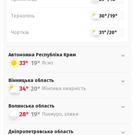
Тернопіль
30°
/
19°
Чортків
31°
/
20°
Автономна Республіка Крим
33°
19°
Ясно
Вінницька
область
34°
20°
Мінлива хмарність
Волинська
область
28°
19°
Похмуро, зливи
Дніпропетровська
область