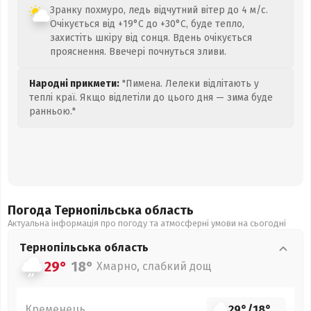
Зранку похмуро, ледь відчутний вітер до 4 м/с.
Очікується від +19°C до +30°C, буде тепло,
захистіть шкіру від сонця. Вдень очікується
прояснення. Ввечері почнуться зливи.
Народні прикмети:
"Пимена. Лелеки відлітають у
теплі краї. Якщо відлетіли до цього дня — зима буде
ранньою."
Погода Тернопільська
область
Актуальна інформація про погоду та атмосферні умови на сьогодні
Тернопільська
область
29°
18°
Хмарно, слабкий дощ
Кременець
29°
/
18°