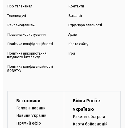
Про телеканал
Контакти
Телеведучі
Вакансії
Рекламодавцям
Структура власності
Правила користування
Архів
Політика конфіденційності
Карта сайту
Політика використання
Ігри
штучного інтелекту
Політика конфіденційності
додатку
Всі новини
Війна Росії з
Головні новини
Україною
Новини України
Ракетні обстріли
Прямий ефір
Карта бойових дій