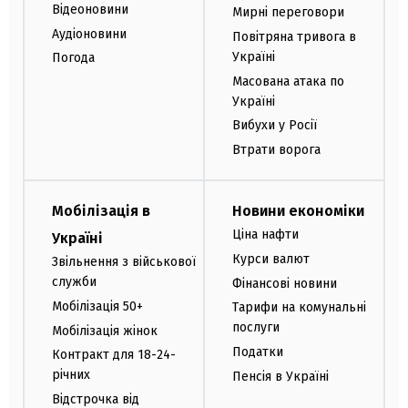
Відеоновини
Мирні переговори
Аудіоновини
Повітряна тривога в
Україні
Погода
Масована атака по
Україні
Вибухи у Росії
Втрати ворога
Мобілізація в
Новини економіки
Ціна нафти
Україні
Курси валют
Звільнення з військової
служби
Фінансові новини
Мобілізація 50+
Тарифи на комунальні
послуги
Мобілізація жінок
Податки
Контракт для 18-24-
річних
Пенсія в Україні
Відстрочка від