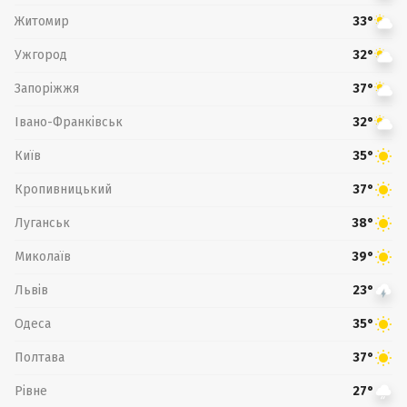
Житомир
33°
Ужгород
32°
Запоріжжя
37°
Івано-Франківськ
32°
Київ
35°
Кропивницький
37°
Луганськ
38°
Миколаїв
39°
Львів
23°
Одеса
35°
Полтава
37°
Рівне
27°