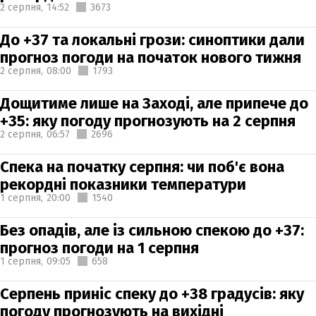
2 серпня,
14:52
3673
До +37 та локальні грози: синоптики дали
прогноз погоди на початок нового тижня
2 серпня,
08:00
1793
Дощитиме лише на Заході, але припече до
+35: яку погоду прогнозують на 2 серпня
2 серпня,
06:57
2696
Спека на початку серпня: чи поб'є вона
рекордні показники температури
1 серпня,
20:00
1540
Без опадів, але із сильною спекою до +37:
прогноз погоди на 1 серпня
1 серпня,
09:05
658
Серпень приніс спеку до +38 градусів: яку
погоду прогнозують на вихідні