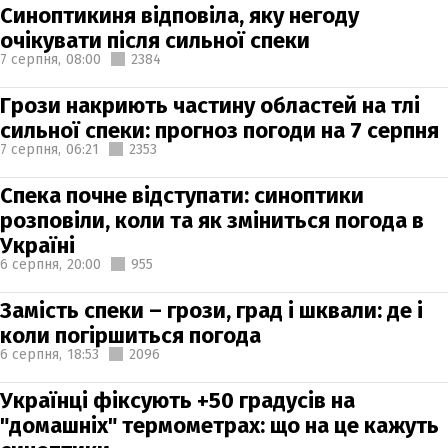
Синоптикиня відповіла, яку негоду
очікувати після сильної спеки
7 серпня,
08:00
2384
Грози накриють частину областей на тлі
сильної спеки: прогноз погоди на 7 серпня
7 серпня,
06:21
2353
Спека почне відступати: синоптики
розповіли, коли та як зміниться погода в
Україні
6 серпня,
20:00
955
Замість спеки – грози, град і шквали: де і
коли погіршиться погода
6 серпня,
18:53
2096
Українці фіксують +50 градусів на
"домашніх" термометрах: що на це кажуть