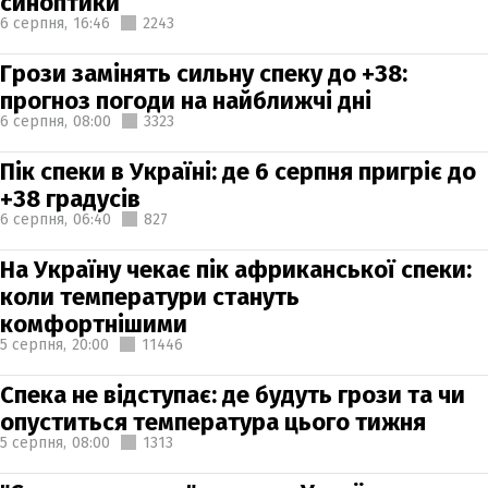
синоптики
6 серпня,
16:46
2243
Грози замінять сильну спеку до +38:
прогноз погоди на найближчі дні
6 серпня,
08:00
3323
Пік спеки в Україні: де 6 серпня пригріє до
+38 градусів
6 серпня,
06:40
827
На Україну чекає пік африканської спеки:
коли температури стануть
комфортнішими
5 серпня,
20:00
11446
Спека не відступає: де будуть грози та чи
опуститься температура цього тижня
5 серпня,
08:00
1313