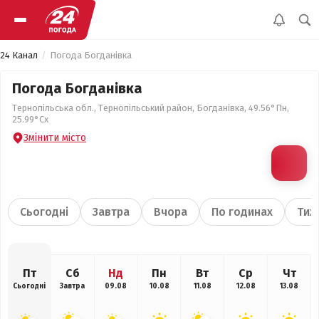
24 Канал
Погода Богданівка
Погода Богданівка
Тернопільська обл., Тернопільський район, Богданівка, 49.56°Пн,
25.99°Сх
Змінити місто
Сьогодні
Завтра
Вчора
По годинах
Тиж
Пт
Сб
Нд
Пн
Вт
Ср
Чт
Сьогодні
Завтра
09.08
10.08
11.08
12.08
13.08