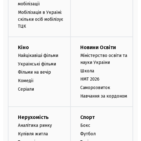
мобілізації
Мобілізація в Україні:
скільки осіб мобілізує
ТЦК
Кіно
Новини Освіти
Найцікавіші фільми
Міністерство освіти та
науки України
Українські фільми
Школа
Фільми на вечір
НМТ 2026
Комедії
Саморозвиток
Серіали
Навчання за кордоном
Нерухомість
Спорт
Аналітика ринку
Бокс
Купівля житла
Футбол