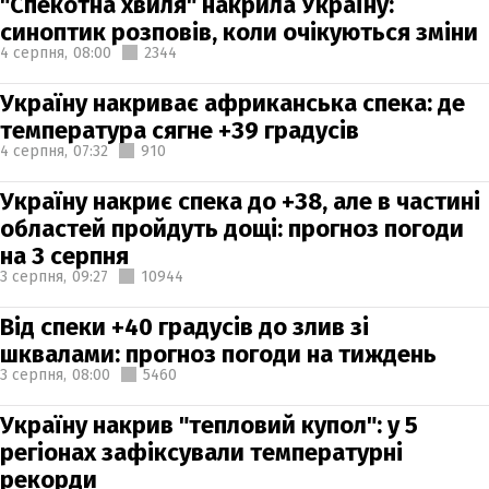
"Спекотна хвиля" накрила Україну:
синоптик розповів, коли очікуються зміни
4 серпня,
08:00
2344
Україну накриває африканська спека: де
температура сягне +39 градусів
4 серпня,
07:32
910
Україну накриє спека до +38, але в частині
областей пройдуть дощі: прогноз погоди
на 3 серпня
3 серпня,
09:27
10944
Від спеки +40 градусів до злив зі
шквалами: прогноз погоди на тиждень
3 серпня,
08:00
5460
Україну накрив "тепловий купол": у 5
регіонах зафіксували температурні
рекорди