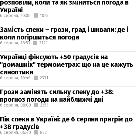
розповіли, коли та як зміниться погода в
Україні
6 серпня,
20:00
1023
Замість спеки – грози, град і шквали: де і
коли погіршиться погода
6 серпня,
18:53
2121
Українці фіксують +50 градусів на
"домашніх" термометрах: що на це кажуть
синоптики
6 серпня,
16:46
2331
Грози замінять сильну спеку до +38:
прогноз погоди на найближчі дні
6 серпня,
08:00
3351
Пік спеки в Україні: де 6 серпня пригріє до
+38 градусів
6 серпня,
06:40
832