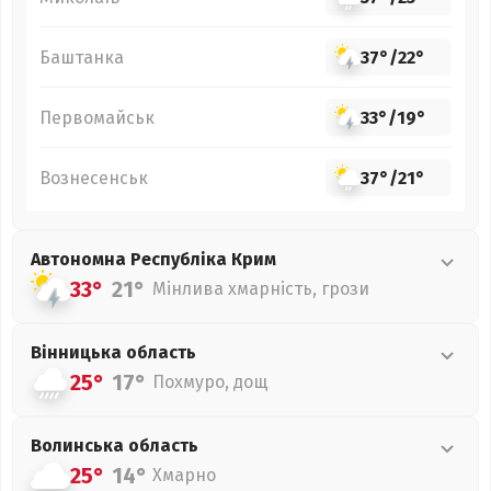
Баштанка
37°
/
22°
Первомайськ
33°
/
19°
Вознесенськ
37°
/
21°
Автономна Республіка Крим
33°
21°
Мінлива хмарність, грози
Вінницька
область
25°
17°
Похмуро, дощ
Волинська
область
25°
14°
Хмарно