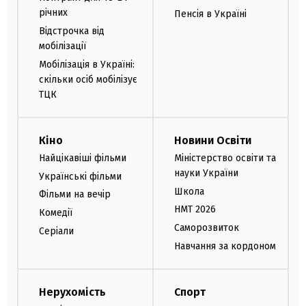
річних
Пенсія в Україні
Відстрочка від
мобілізації
Мобілізація в Україні:
скільки осіб мобілізує
ТЦК
Кіно
Новини Освіти
Найцікавіші фільми
Міністерство освіти та
науки України
Українські фільми
Школа
Фільми на вечір
НМТ 2026
Комедії
Саморозвиток
Серіали
Навчання за кордоном
Нерухомість
Спорт