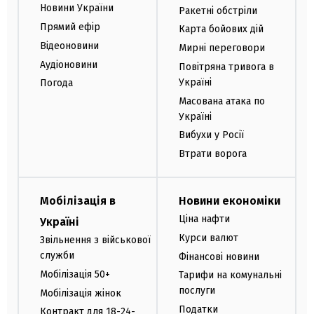
Новини України
Ракетні обстріли
Прямий ефір
Карта бойових дій
Відеоновини
Мирні переговори
Аудіоновини
Повітряна тривога в
Україні
Погода
Масована атака по
Україні
Вибухи у Росії
Втрати ворога
Мобілізація в
Новини економіки
Ціна нафти
Україні
Курси валют
Звільнення з військової
служби
Фінансові новини
Мобілізація 50+
Тарифи на комунальні
послуги
Мобілізація жінок
Податки
Контракт для 18-24-