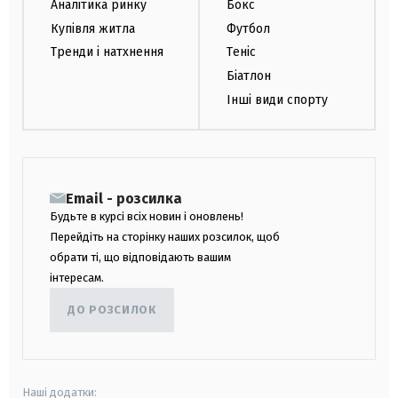
Аналітика ринку
Бокс
Купівля житла
Футбол
Тренди і натхнення
Теніс
Біатлон
Інші види спорту
Email - розсилка
Будьте в курсі всіх новин і оновлень!
Перейдіть на сторінку наших розсилок, щоб
обрати ті, що відповідають вашим
інтересам.
ДО РОЗСИЛОК
Наші додатки: