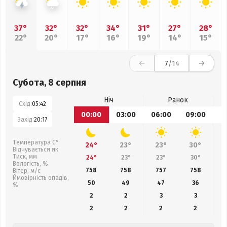
37°
32°
32°
34°
31°
27°
28°
22°
20°
17°
16°
19°
14°
15°
7
/14
Субота, 8 серпня
Ніч
Ранок
Схід:
05:42
00:00
03:00
06:00
09:00
1
Захід:
20:17
Температура С°
24°
23°
23°
30°
Відчувається як
Тиск, мм
24°
23°
23°
30°
Вологість, %
758
758
757
758
Вітер, м/с
Ймовірність опадів,
50
49
47
36
%
2
2
3
3
2
2
2
2