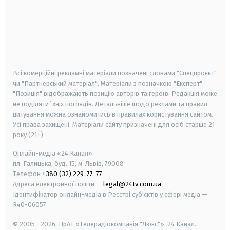
android
apple
smart tv
samsung smart tv
Всі комерційні рекламні матеріали позначені словами "Спецпроєкт"
чи "Партнерський матеріал". Матеріали з позначкою "Експерт",
"Позиція" відображають позицію авторів та героїв. Редакція може
не поділяти їхніх поглядів. Детальніше щодо реклами та правил
цитування можна ознайомитись в правилах користування сайтом.
Усі права захищені.
Матеріали сайту призначені для осіб старше
21
року (21+)
Онлайн-медіа «24 Канал»
пл. Галицька, буд. 15, м. Львів, 79008
Телефон
+380 (32) 229-77-77
Адреса електронної пошти —
legal@24tv.com.ua
Ідентифікатор онлайн-медіа в Реєстрі суб'єктів у сфері медіа —
R40-06057
© 2005—2026,
ПрАТ «Телерадіокомпанія "Люкс"», 24 Канал.