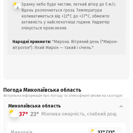
Зранку небо буде чистим, легкий вітер до 5 м/с.
Вдень розпочнеться гроза. Температура
коливатиметься від +22°C до +37°C, обмежте
активність у найспекотніші години. Надвечір
очікується прояснення.
Народні прикмети:
"Мирона. Вітряний день ("Мирон-
вітрогон"). Який Мирон — такий і січень."
Погода Миколаївська
область
Актуальна інформація про погоду та атмосферні умови на сьогодні
Миколаївська
область
37°
23°
Мінлива хмарність, слабкий дощ
Миколаїв
37°
/
23°