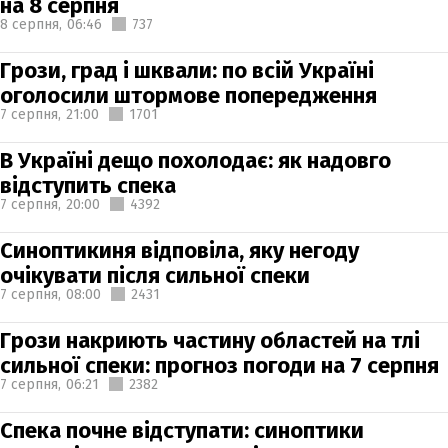
на 8 серпня
8 серпня,
06:46
737
Грози, град і шквали: по всій Україні
оголосили штормове попередження
7 серпня,
21:00
1701
В Україні дещо похолодає: як надовго
відступить спека
7 серпня,
20:00
4392
Синоптикиня відповіла, яку негоду
очікувати після сильної спеки
7 серпня,
08:00
2431
Грози накриють частину областей на тлі
сильної спеки: прогноз погоди на 7 серпня
7 серпня,
06:21
2382
Спека почне відступати: синоптики