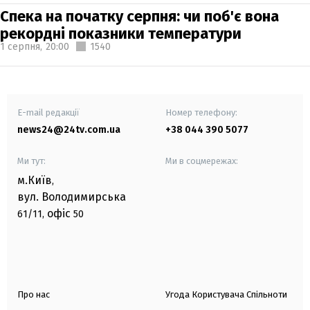
Спека на початку серпня: чи поб'є вона
рекордні показники температури
1 серпня,
20:00
1540
E-mail редакції
Номер телефону:
news24@24tv.com.ua
+38 044 390 5077
Ми тут:
Ми в соцмережах:
м.Київ
,
вул. Володимирська
офіс
61/11,
50
Про нас
Угода Користувача Спільноти