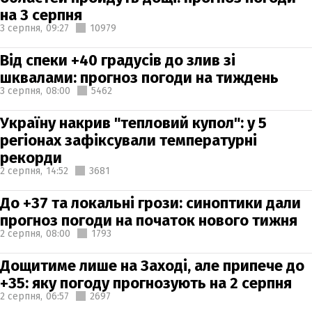
на 3 серпня
3 серпня,
09:27
10979
Від спеки +40 градусів до злив зі
шквалами: прогноз погоди на тиждень
3 серпня,
08:00
5462
Україну накрив "тепловий купол": у 5
регіонах зафіксували температурні
рекорди
2 серпня,
14:52
3681
До +37 та локальні грози: синоптики дали
прогноз погоди на початок нового тижня
2 серпня,
08:00
1793
Дощитиме лише на Заході, але припече до
+35: яку погоду прогнозують на 2 серпня
2 серпня,
06:57
2697