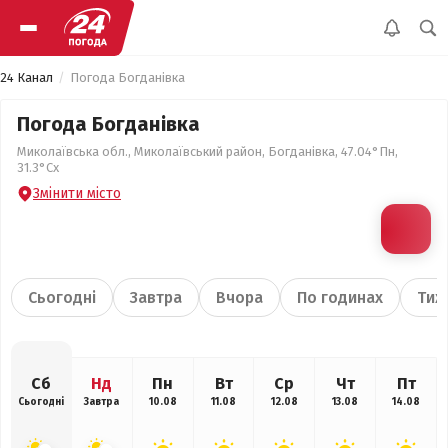
24 Канал
Погода Богданівка
Погода Богданівка
Миколаївська обл., Миколаївський район, Богданівка, 47.04°Пн,
31.3°Сх
Змінити місто
Сьогодні
Завтра
Вчора
По годинах
Тиж
Сб
Нд
Пн
Вт
Ср
Чт
Пт
Сьогодні
Завтра
10.08
11.08
12.08
13.08
14.08