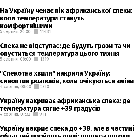
На Україну чекає пік африканської спеки:
коли температури стануть
комфортнішими
5 серпня,
20:00
11481
Спека не відступає: де будуть грози та чи
опуститься температура цього тижня
5 серпня,
08:00
1319
"Спекотна хвиля" накрила Україну:
синоптик розповів, коли очікуються зміни
4 серпня,
08:00
2350
Україну накриває африканська спека: де
температура сягне +39 градусів
4 серпня,
07:32
911
Україну накриє спека до +38, але в частині
областей пройдуть дощі: прогноз погоди