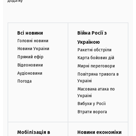
додатку
Всі новини
Війна Росії з
Головні новини
Україною
Новини України
Ракетні обстріли
Прямий ефір
Карта бойових дій
Відеоновини
Мирні переговори
Аудіоновини
Повітряна тривога в
Україні
Погода
Масована атака по
Україні
Вибухи у Росії
Втрати ворога
Мобілізація в
Новини економіки