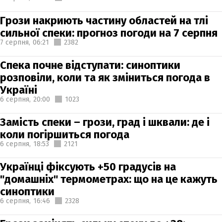
Грози накриють частину областей на тлі
сильної спеки: прогноз погоди на 7 серпня
7 серпня,
06:21
2382
Спека почне відступати: синоптики
розповіли, коли та як зміниться погода в
Україні
6 серпня,
20:00
1023
Замість спеки – грози, град і шквали: де і
коли погіршиться погода
6 серпня,
18:53
2121
Українці фіксують +50 градусів на
"домашніх" термометрах: що на це кажуть
синоптики
6 серпня,
16:46
2328