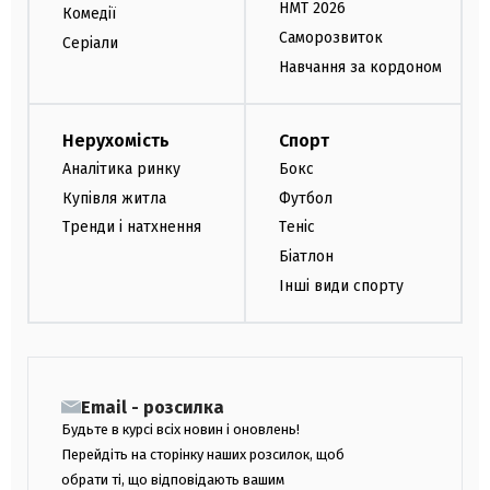
НМТ 2026
Комедії
Саморозвиток
Серіали
Навчання за кордоном
Нерухомість
Спорт
Аналітика ринку
Бокс
Купівля житла
Футбол
Тренди і натхнення
Теніс
Біатлон
Інші види спорту
Email - розсилка
Будьте в курсі всіх новин і оновлень!
Перейдіть на сторінку наших розсилок, щоб
обрати ті, що відповідають вашим