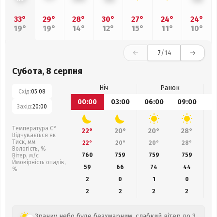
33°
29°
28°
30°
27°
24°
24°
19°
19°
14°
12°
15°
11°
10°
7
/14
Субота, 8 серпня
Ніч
Ранок
Схід:
05:08
00:00
03:00
06:00
09:00
1
Захід:
20:00
Температура С°
22°
20°
20°
28°
Відчувається як
Тиск, мм
22°
20°
20°
28°
Вологість, %
760
759
759
759
Вітер, м/с
Ймовірність опадів,
59
66
74
44
%
2
0
1
0
2
2
2
2
Зранку небо буде безхмарним, слабкий вітер до 3