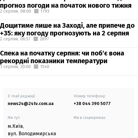
прогноз погоди на початок нового тижня
2 серпня,
08:00
1793
Дощитиме лише на Заході, але припече до
+35: яку погоду прогнозують на 2 серпня
2 серпня,
06:57
2697
Спека на початку серпня: чи поб'є вона
рекордні показники температури
1 серпня,
20:00
1540
E-mail редакції
Номер телефону:
news24@24tv.com.ua
+38 044 390 5077
Ми тут:
Ми в соцмережах:
м.Київ
,
вул. Володимирська