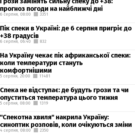
Грози замінять сильну спеку до +38:
прогноз погоди на найближчі дні
6 серпня,
08:00
3351
Пік спеки в Україні: де 6 серпня пригріє до
+38 градусів
6 серпня,
06:40
832
На Україну чекає пік африканської спеки:
коли температури стануть
комфортнішими
5 серпня,
20:00
11481
Спека не відступає: де будуть грози та чи
опуститься температура цього тижня
5 серпня,
08:00
1319
"Спекотна хвиля" накрила Україну:
синоптик розповів, коли очікуються зміни
4 серпня,
08:00
2350