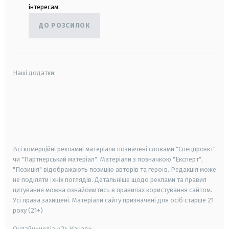
інтересам.
ДО РОЗСИЛОК
Наші додатки:
android
apple
smart tv
samsung smart tv
Всі комерційні рекламні матеріали позначені словами "Спецпроєкт"
чи "Партнерський матеріал". Матеріали з позначкою "Експерт",
"Позиція" відображають позицію авторів та героїв. Редакція може
не поділяти їхніх поглядів. Детальніше щодо реклами та правил
цитування можна ознайомитись в правилах користування сайтом.
Усі права захищені.
Матеріали сайту призначені для осіб старше
21
року (21+)
Онлайн-медіа «24 Канал»