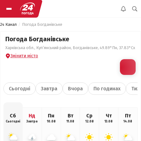
24 Канал
Погода Богданівське
Погода Богданівське
Харківська обл., Куп’янський район, Богданівське, 49.89°Пн, 37.83°Сх
Змінити місто
Сьогодні
Завтра
Вчора
По годинах
Тиж
Сб
Нд
Пн
Вт
Ср
Чт
Пт
Сьогодні
Завтра
10.08
11.08
12.08
13.08
14.08