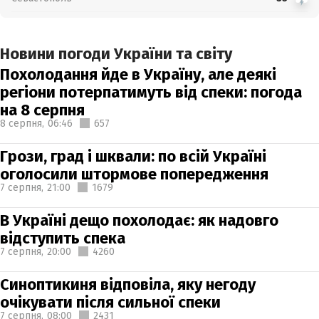
Новини погоди України та світу
Похолодання йде в Україну, але деякі
регіони потерпатимуть від спеки: погода
на 8 серпня
8 серпня,
06:46
657
Грози, град і шквали: по всій Україні
оголосили штормове попередження
7 серпня,
21:00
1679
В Україні дещо похолодає: як надовго
відступить спека
7 серпня,
20:00
4260
Синоптикиня відповіла, яку негоду
очікувати після сильної спеки
7 серпня,
08:00
2431