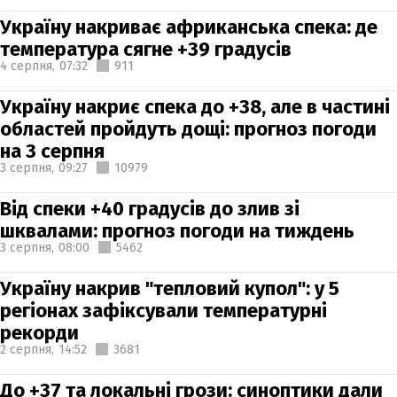
Україну накриває африканська спека: де
температура сягне +39 градусів
4 серпня,
07:32
911
Україну накриє спека до +38, але в частині
областей пройдуть дощі: прогноз погоди
на 3 серпня
3 серпня,
09:27
10979
Від спеки +40 градусів до злив зі
шквалами: прогноз погоди на тиждень
3 серпня,
08:00
5462
Україну накрив "тепловий купол": у 5
регіонах зафіксували температурні
рекорди
2 серпня,
14:52
3681
До +37 та локальні грози: синоптики дали