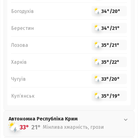
Богодухів
34°
/
20°
Берестин
34°
/
21°
Лозова
35°
/
21°
Харків
35°
/
22°
Чугуїв
33°
/
20°
Куп’янськ
35°
/
19°
Автономна Республіка Крим
33°
21°
Мінлива хмарність, грози