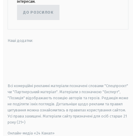
інтересам.
ДО РОЗСИЛОК
Наші додатки:
android
apple
smart tv
samsung smart tv
Всі комерційні рекламні матеріали позначені словами "Спецпроєкт"
чи "Партнерський матеріал". Матеріали з позначкою "Експерт",
"Позиція" відображають позицію авторів та героїв. Редакція може
не поділяти їхніх поглядів. Детальніше щодо реклами та правил
цитування можна ознайомитись в правилах користування сайтом.
Усі права захищені.
Матеріали сайту призначені для осіб старше
21
року (21+)
Онлайн-медіа «24 Канал»