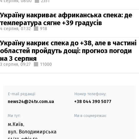
4 серпня,
08:00
2351
Україну накриває африканська спека: де
температура сягне +39 градусів
4 серпня,
07:32
918
Україну накриє спека до +38, але в частині
областей пройдуть дощі: прогноз погоди
на 3 серпня
3 серпня,
09:27
11000
E-mail редакції
Номер телефону:
news24@24tv.com.ua
+38 044 390 5077
Ми тут:
Ми в соцмережах:
м.Київ
,
вул. Володимирська