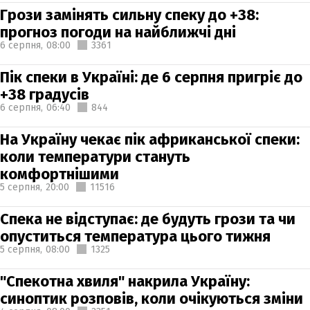
Грози замінять сильну спеку до +38:
прогноз погоди на найближчі дні
6 серпня,
08:00
3361
Пік спеки в Україні: де 6 серпня пригріє до
+38 градусів
6 серпня,
06:40
844
На Україну чекає пік африканської спеки:
коли температури стануть
комфортнішими
5 серпня,
20:00
11516
Спека не відступає: де будуть грози та чи
опуститься температура цього тижня
5 серпня,
08:00
1325
"Спекотна хвиля" накрила Україну:
синоптик розповів, коли очікуються зміни