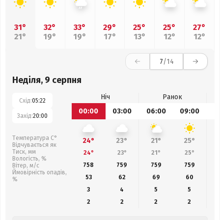
31°
32°
33°
29°
25°
25°
27°
21°
19°
19°
17°
13°
12°
12°
7
/14
Неділя, 9 серпня
Ніч
Ранок
Схід:
05:22
00:00
03:00
06:00
09:00
1
Захід:
20:00
Температура С°
24°
23°
21°
25°
Відчувається як
Тиск, мм
24°
23°
21°
25°
Вологість, %
758
759
759
759
Вітер, м/с
Ймовірність опадів,
53
62
69
60
%
3
4
5
5
2
2
2
2