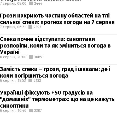
7 серпня,
08:00
2444
Грози накриють частину областей на тлі
сильної спеки: прогноз погоди на 7 серпня
7 серпня,
06:21
2397
Спека почне відступати: синоптики
розповіли, коли та як зміниться погода в
Україні
6 серпня,
20:00
1069
Замість спеки – грози, град і шквали: де і
коли погіршиться погода
6 серпня,
18:53
2132
Українці фіксують +50 градусів на
"домашніх" термометрах: що на це кажуть
синоптики
6 серпня,
16:46
2387