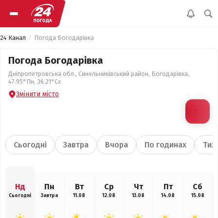
24 Канал
Погода Богодарівка
Погода Богодарівка
Дніпропетровська обл., Синельниківський район, Богодарівка,
47.95°Пн, 36.21°Сх
Змінити місто
Сьогодні
Завтра
Вчора
По годинах
Тиж
Нд
Пн
Вт
Ср
Чт
Пт
Сб
Сьогодні
Завтра
11.08
12.08
13.08
14.08
15.08