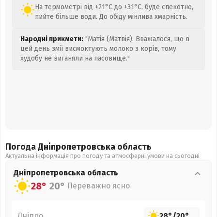
На термометрі від +21°C до +31°C, буде спекотно,
пийте більше води. До обіду мінлива хмарність.
Народні прикмети:
"Матія (Матвія). Вважалося, що в
цей день змії висмоктують молоко з корів, тому
худобу не виганяли на пасовище."
Погода Дніпропетровська
область
Актуальна інформація про погоду та атмосферні умови на сьогодні
Дніпропетровська
область
28°
20°
Переважно ясно
Дніпро
28°
/
20°