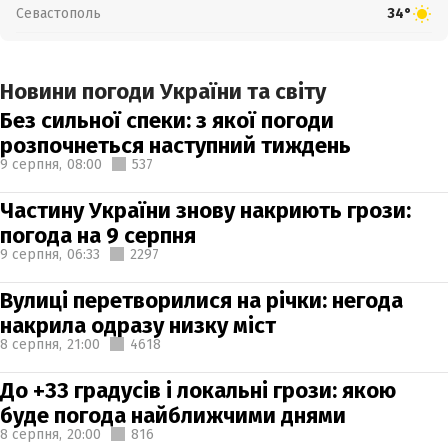
Севастополь
34°
Новини погоди України та світу
Без сильної спеки: з якої погоди
розпочнеться наступний тиждень
9 серпня,
08:00
537
Частину України знову накриють грози:
погода на 9 серпня
9 серпня,
06:33
2297
Вулиці перетворилися на річки: негода
накрила одразу низку міст
8 серпня,
21:00
4618
До +33 градусів і локальні грози: якою
буде погода найближчими днями
8 серпня,
20:00
816