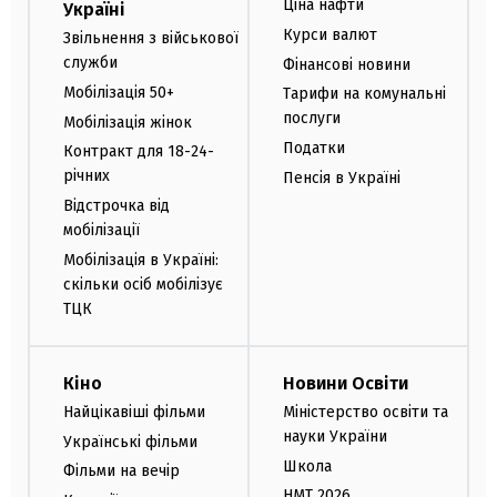
Ціна нафти
Україні
Курси валют
Звільнення з військової
служби
Фінансові новини
Мобілізація 50+
Тарифи на комунальні
послуги
Мобілізація жінок
Податки
Контракт для 18-24-
річних
Пенсія в Україні
Відстрочка від
мобілізації
Мобілізація в Україні:
скільки осіб мобілізує
ТЦК
Кіно
Новини Освіти
Найцікавіші фільми
Міністерство освіти та
науки України
Українські фільми
Школа
Фільми на вечір
НМТ 2026