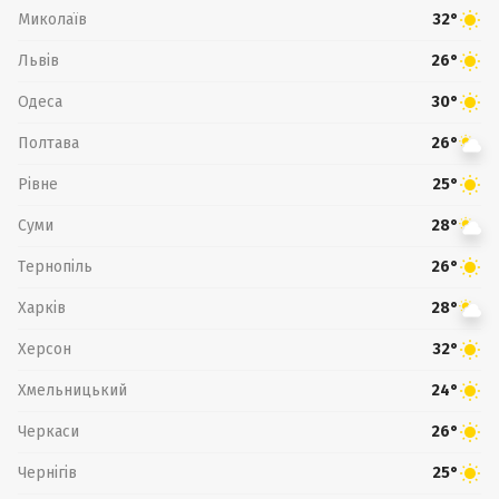
Миколаїв
32°
Львів
26°
Одеса
30°
Полтава
26°
Рівне
25°
Суми
28°
Тернопіль
26°
Харків
28°
Херсон
32°
Хмельницький
24°
Черкаси
26°
Чернігів
25°