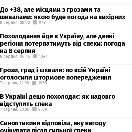
До +38, але місцями з грозами та
шквалами: якою буде погода на вихідних
8 серпня,
08:00
979
Похолодання йде в Україну, але деякі
регіони потерпатимуть від спеки: погода
на 8 серпня
8 серпня,
06:46
1344
Грози, град і шквали: по всій Україні
оголосили штормове попередження
7 серпня,
21:00
1965
В Україні дещо похолодає: як надовго
відступить спека
7 серпня,
20:00
9379
Синоптикиня відповіла, яку негоду
очікувати після сильної спеки