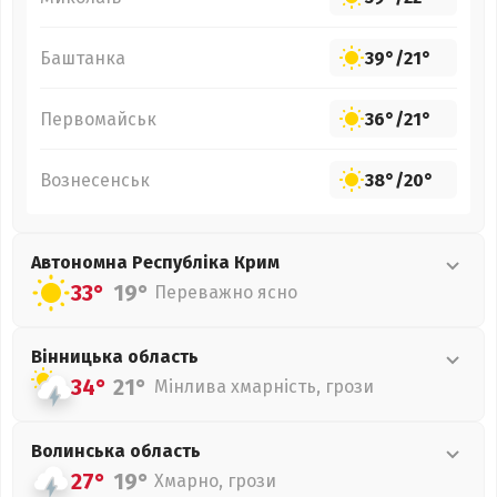
Баштанка
39°
/
21°
Первомайськ
36°
/
21°
Вознесенськ
38°
/
20°
Автономна Республіка Крим
33°
19°
Переважно ясно
Вінницька
область
34°
21°
Мінлива хмарність, грози
Волинська
область
27°
19°
Хмарно, грози