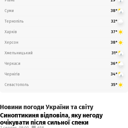
Рівне
29°
Суми
38°
Тернопіль
32°
Харків
37°
Херсон
38°
Хмельницький
31°
Черкаси
36°
Чернігів
34°
Севастополь
35°
Новини погоди України та світу
Синоптикиня відповіла, яку негоду
очікувати після сильної спеки
7 серпня,
08:00
658