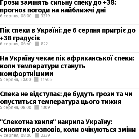
Грози замінять сильну спеку до +38:
прогноз погоди на найближчі дні
6 серпня,
08:00
3279
Пік спеки в Україні: де 6 серпня пригріє до
+38 градусів
6 серпня,
06:40
822
На Україну чекає пік африканської спеки:
коли температури стануть
комфортнішими
5 серпня,
20:00
11405
Спека не відступає: де будуть грози та чи
опуститься температура цього тижня
5 серпня,
08:00
1309
"Спекотна хвиля" накрила Україну:
синоптик розповів, коли очікуються зміни
4 серпня,
08:00
2339