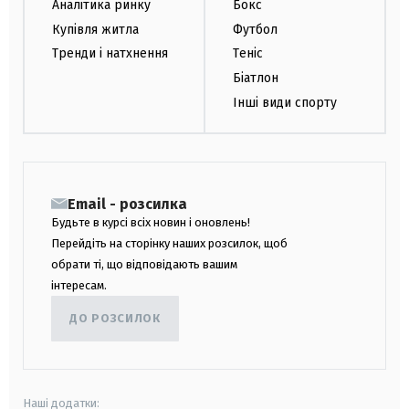
Аналітика ринку
Бокс
Купівля житла
Футбол
Тренди і натхнення
Теніс
Біатлон
Інші види спорту
Email - розсилка
Будьте в курсі всіх новин і оновлень!
Перейдіть на сторінку наших розсилок, щоб
обрати ті, що відповідають вашим
інтересам.
ДО РОЗСИЛОК
Наші додатки: