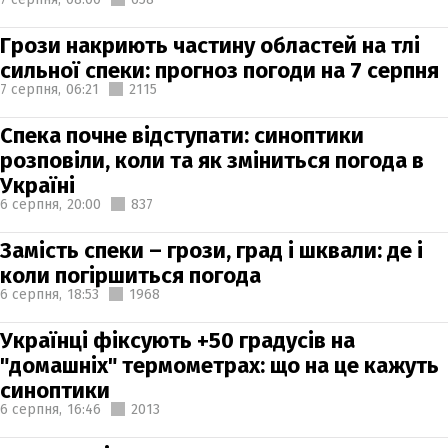
Грози накриють частину областей на тлі
сильної спеки: прогноз погоди на 7 серпня
7 серпня,
06:21
2115
Спека почне відступати: синоптики
розповіли, коли та як зміниться погода в
Україні
6 серпня,
20:00
837
Замість спеки – грози, град і шквали: де і
коли погіршиться погода
6 серпня,
18:53
1968
Українці фіксують +50 градусів на
"домашніх" термометрах: що на це кажуть
синоптики
6 серпня,
16:46
2013