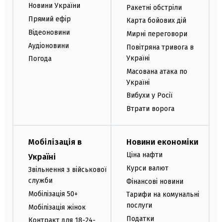
Новини України
Ракетні обстріли
Прямий ефір
Карта бойових дій
Відеоновини
Мирні переговори
Аудіоновини
Повітряна тривога в
Україні
Погода
Масована атака по
Україні
Вибухи у Росії
Втрати ворога
Мобілізація в
Новини економіки
Ціна нафти
Україні
Курси валют
Звільнення з військової
служби
Фінансові новини
Мобілізація 50+
Тарифи на комунальні
послуги
Мобілізація жінок
Податки
Контракт для 18-24-