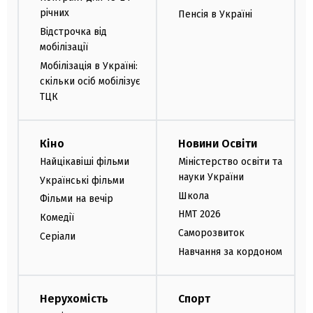
річних
Пенсія в Україні
Відстрочка від
мобілізації
Мобілізація в Україні:
скільки осіб мобілізує
ТЦК
Кіно
Новини Освіти
Найцікавіші фільми
Міністерство освіти та
науки України
Українські фільми
Школа
Фільми на вечір
НМТ 2026
Комедії
Саморозвиток
Серіали
Навчання за кордоном
Нерухомість
Спорт