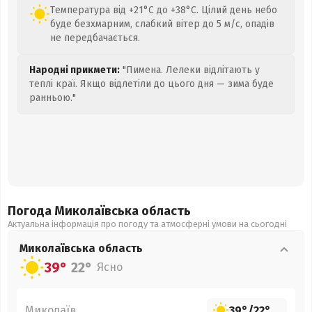
Температура від +21°C до +38°C. Цілий день небо
буде безхмарним, слабкий вітер до 5 м/с, опадів
не передбачається.
Народні прикмети:
"Пимена. Лелеки відлітають у
теплі краї. Якщо відлетіли до цього дня — зима буде
ранньою."
Погода Миколаївська
область
Актуальна інформація про погоду та атмосферні умови на сьогодні
Миколаївська
область
39°
22°
Ясно
Миколаїв
39°
/
22°