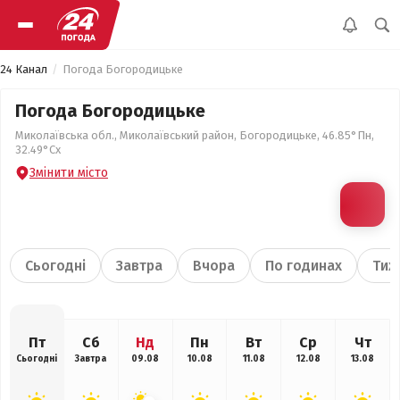
24 Канал
Погода Богородицьке
Погода Богородицьке
Миколаївська обл., Миколаївський район, Богородицьке, 46.85°Пн,
32.49°Сх
Змінити місто
Сьогодні
Завтра
Вчора
По годинах
Тиж
Пт
Сб
Нд
Пн
Вт
Ср
Чт
Сьогодні
Завтра
09.08
10.08
11.08
12.08
13.08