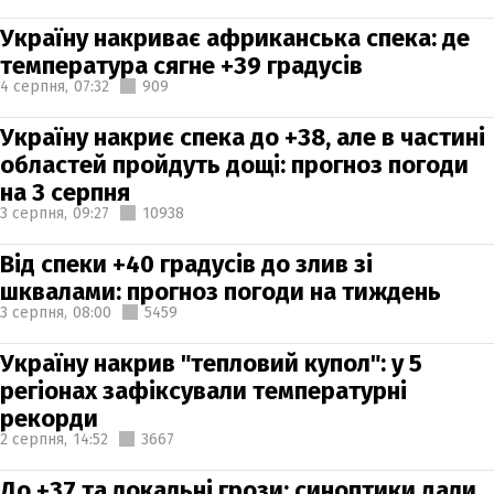
Україну накриває африканська спека: де
температура сягне +39 градусів
4 серпня,
07:32
909
Україну накриє спека до +38, але в частині
областей пройдуть дощі: прогноз погоди
на 3 серпня
3 серпня,
09:27
10938
Від спеки +40 градусів до злив зі
шквалами: прогноз погоди на тиждень
3 серпня,
08:00
5459
Україну накрив "тепловий купол": у 5
регіонах зафіксували температурні
рекорди
2 серпня,
14:52
3667
До +37 та локальні грози: синоптики дали