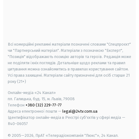
android
apple
smart tv
samsung smart tv
Всі комерційні рекламні матеріали позначені словами "Спецпроєкт"
чи "Партнерський матеріал". Матеріали з позначкою "Експерт",
"Позиція" відображають позицію авторів та героїв. Редакція може
не поділяти їхніх поглядів. Детальніше щодо реклами та правил
цитування можна ознайомитись в правилах користування сайтом.
Усі права захищені.
Матеріали сайту призначені для осіб старше
21
року (21+)
Онлайн-медіа «24 Канал»
пл. Галицька, буд. 15, м. Львів, 79008
Телефон
+380 (32) 229-77-77
Адреса електронної пошти —
legal@24tv.com.ua
Ідентифікатор онлайн-медіа в Реєстрі суб'єктів у сфері медіа —
R40-06057
© 2005—2026,
ПрАТ «Телерадіокомпанія "Люкс"», 24 Канал.