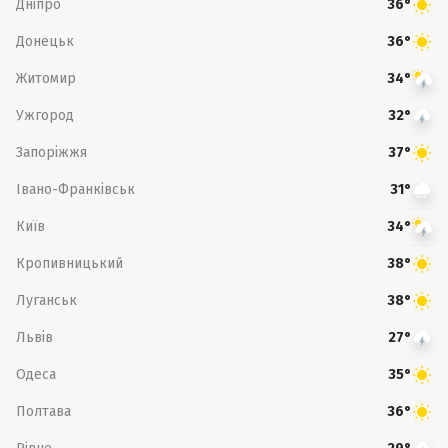
Дніпро
36°
Донецьк
36°
Житомир
34°
Ужгород
32°
Запоріжжя
37°
Івано-Франківськ
31°
Київ
34°
Кропивницький
38°
Луганськ
38°
Львів
27°
Одеса
35°
Полтава
36°