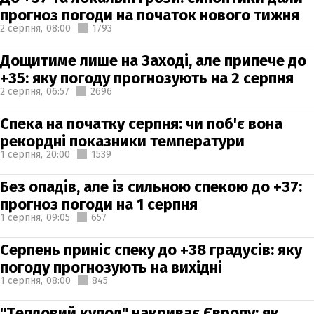
прогноз погоди на початок нового тижня
2 серпня,
08:00
1793
Дощитиме лише на Заході, але припече до
+35: яку погоду прогнозують на 2 серпня
2 серпня,
06:57
2696
Спека на початку серпня: чи поб'є вона
рекордні показники температури
1 серпня,
20:00
1539
Без опадів, але із сильною спекою до +37:
прогноз погоди на 1 серпня
1 серпня,
09:05
657
Серпень приніс спеку до +38 градусів: яку
погоду прогнозують на вихідні
1 серпня,
08:00
845
"Тепловий купол" накриває Європу: як