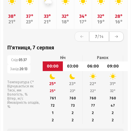
38°
37°
33°
32°
34°
32°
28°
21°
23°
21°
18°
17°
19°
16°
7
/14
П'ятниця, 7 серпня
Ніч
Ранок
Схід:
05:37
00:00
03:00
06:00
09:00
1
Захід:
20:13
Температура С°
25°
23°
22°
31°
Відчувається як
Тиск, мм
25°
23°
22°
32°
Вологість, %
761
760
760
760
Вітер, м/с
Ймовірність опадів,
72
73
77
47
%
1
2
2
2
2
2
2
2