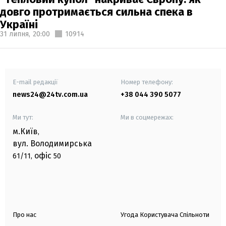
довго протримається сильна спека в
Україні
31 липня,
20:00
10914
E-mail редакції
Номер телефону:
news24@24tv.com.ua
+38 044 390 5077
Ми тут:
Ми в соцмережах:
м.Київ
,
вул. Володимирська
офіс
61/11,
50
Про нас
Угода Користувача Спільноти