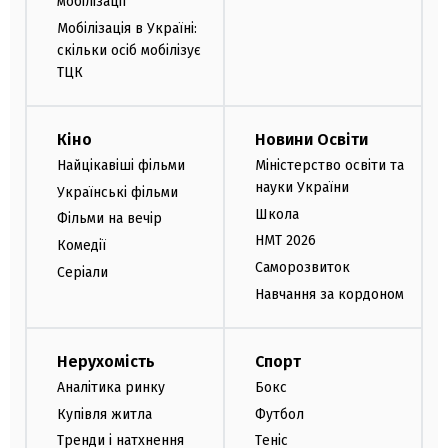
мобілізації
Мобілізація в Україні:
скільки осіб мобілізує
ТЦК
Кіно
Новини Освіти
Найцікавіші фільми
Міністерство освіти та
науки України
Українські фільми
Школа
Фільми на вечір
НМТ 2026
Комедії
Саморозвиток
Серіали
Навчання за кордоном
Нерухомість
Спорт
Аналітика ринку
Бокс
Купівля житла
Футбол
Тренди і натхнення
Теніс