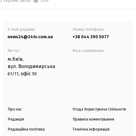
5 серпня,
08:00
1339
E-mail редакції
Номер телефону:
news24@24tv.com.ua
+38 044 390 5077
Ми тут:
Ми в соцмережах:
м.Київ
,
вул. Володимирська
офіс
61/11,
50
Про нас
Угода Користувача Спільноти
Редакція
Правила коментування
Редакційна політика
Технічна інформація