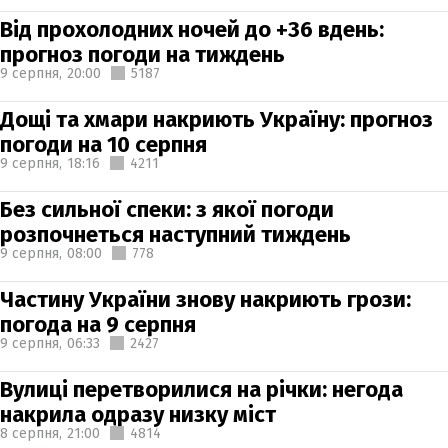
Від прохолодних ночей до +36 вдень:
прогноз погоди на тиждень
9 серпня,
20:00
5187
Дощі та хмари накриють Україну: прогноз
погоди на 10 серпня
9 серпня,
18:16
4211
Без сильної спеки: з якої погоди
розпочнеться наступний тиждень
9 серпня,
08:00
778
Частину України знову накриють грози:
погода на 9 серпня
9 серпня,
06:33
2427
Вулиці перетворилися на річки: негода
накрила одразу низку міст
8 серпня,
21:00
4814