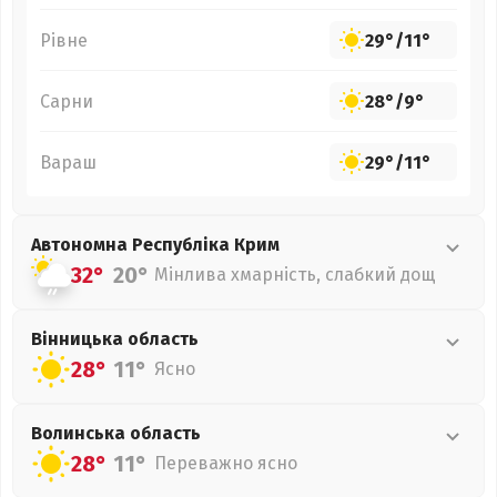
Рівне
29°
/
11°
Сарни
28°
/
9°
Вараш
29°
/
11°
Автономна Республіка Крим
32°
20°
Мінлива хмарність, слабкий дощ
Вінницька
область
28°
11°
Ясно
Волинська
область
28°
11°
Переважно ясно