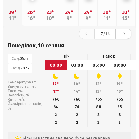
29°
26°
23°
24°
24°
30°
33°
11°
16°
10°
9°
9°
11°
15°
7
/14
Понеділок, 10 серпня
Ніч
Ранок
Схід:
05:57
00:00
03:00
06:00
09:00
1
Захід:
20:47
Температура С°
17°
14°
12°
19°
Відчувається як
Тиск, мм
17°
14°
12°
19°
Вологість, %
766
766
765
765
Вітер, м/с
Ймовірність опадів,
64
76
88
65
%
2
2
2
3
2
2
2
2
Більшу частину дня небо буде безхмарним,