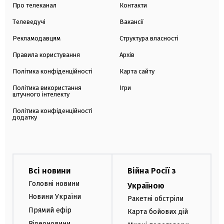
Про телеканал
Контакти
Телеведучі
Вакансії
Рекламодавцям
Структура власності
Правила користування
Архів
Політика конфіденційності
Карта сайту
Політика використання
Ігри
штучного інтелекту
Політика конфіденційності
додатку
Всі новини
Війна Росії з
Головні новини
Україною
Новини України
Ракетні обстріли
Прямий ефір
Карта бойових дій
Відеоновини