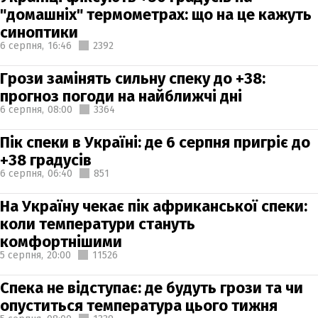
"домашніх" термометрах: що на це кажуть
синоптики
6 серпня,
16:46
2392
Грози замінять сильну спеку до +38:
прогноз погоди на найближчі дні
6 серпня,
08:00
3364
Пік спеки в Україні: де 6 серпня пригріє до
+38 градусів
6 серпня,
06:40
851
На Україну чекає пік африканської спеки:
коли температури стануть
комфортнішими
5 серпня,
20:00
11526
Спека не відступає: де будуть грози та чи
опуститься температура цього тижня