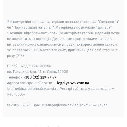
smart tv
samsung smart tv
Всі комерційні рекламні матеріали позначені словами "Спецпроєкт"
чи "Партнерський матеріал". Матеріали з позначкою "Експерт",
"Позиція" відображають позицію авторів та героїв. Редакція може
не поділяти їхніх поглядів. Детальніше щодо реклами та правил
цитування можна ознайомитись в правилах користування сайтом.
Усі права захищені.
Матеріали сайту призначені для осіб старше
21
року (21+)
Онлайн-медіа «24 Канал»
пл. Галицька, буд. 15, м. Львів, 79008
Телефон
+380 (32) 229-77-77
Адреса електронної пошти —
legal@24tv.com.ua
Ідентифікатор онлайн-медіа в Реєстрі суб'єктів у сфері медіа —
R40-06057
© 2005—2026,
ПрАТ «Телерадіокомпанія "Люкс"», 24 Канал.