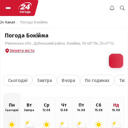
24 Канал
Погода Бокійма
Погода Бокійма
Рівненська обл., Дубенський район, Бокійма, 50.48°Пн, 25.47°Сх
Змінити місто
Сьогодні
Завтра
Вчора
По годинах
Тиж
Пн
Вт
Ср
Чт
Пт
Сб
Нд
Сьогодні
Завтра
12.08
13.08
14.08
15.08
16.08