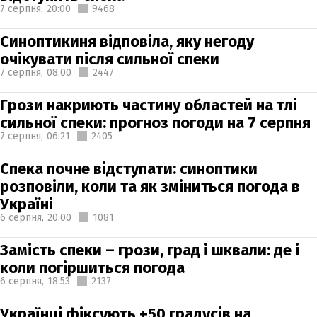
7 серпня,
20:00
9468
Синоптикиня відповіла, яку негоду
очікувати після сильної спеки
7 серпня,
08:00
2447
Грози накриють частину областей на тлі
сильної спеки: прогноз погоди на 7 серпня
7 серпня,
06:21
2405
Спека почне відступати: синоптики
розповіли, коли та як зміниться погода в
Україні
6 серпня,
20:00
1081
Замість спеки – грози, град і шквали: де і
коли погіршиться погода
6 серпня,
18:53
2137
Українці фіксують +50 градусів на