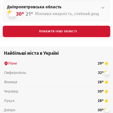
Дніпропетровська
область
30°
21°
Мінлива хмарність, слабкий дощ
ПОКАЗАТИ ІНШІ ОБЛАСТІ
Найбільші міста в Україні
Рівне
29°
Сімферополь
32°
Вінниця
28°
Чернівці
30°
Луцьк
28°
Дніпро
30°