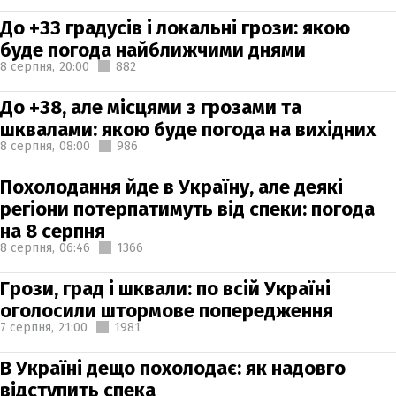
До +33 градусів і локальні грози: якою
буде погода найближчими днями
8 серпня,
20:00
882
До +38, але місцями з грозами та
шквалами: якою буде погода на вихідних
8 серпня,
08:00
986
Похолодання йде в Україну, але деякі
регіони потерпатимуть від спеки: погода
на 8 серпня
8 серпня,
06:46
1366
Грози, град і шквали: по всій Україні
оголосили штормове попередження
7 серпня,
21:00
1981
В Україні дещо похолодає: як надовго
відступить спека