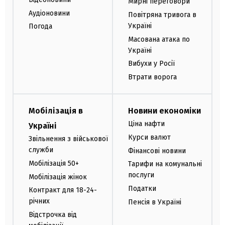
Мирні переговори
Аудіоновини
Повітряна тривога в
Україні
Погода
Масована атака по
Україні
Вибухи у Росії
Втрати ворога
Мобілізація в
Новини економіки
Ціна нафти
Україні
Курси валют
Звільнення з військової
служби
Фінансові новини
Мобілізація 50+
Тарифи на комунальні
послуги
Мобілізація жінок
Податки
Контракт для 18-24-
річних
Пенсія в Україні
Відстрочка від