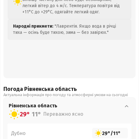
легкий вітер до 4 м/с. Температура повітря від
+11°C до +29°C, одягайте легкий одяг.
Народні прикмети:
"Лаврентія. Якщо вода в річці
тиха — осінь буде тихою, зима — без завірюх."
Погода Рівненська
область
Актуальна інформація про погоду та атмосферні умови на сьогодні
Рівненська
область
29°
11°
Переважно ясно
Дубно
29°
/
11°