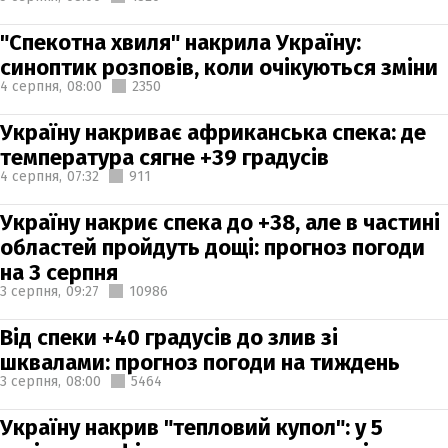
"Спекотна хвиля" накрила Україну:
синоптик розповів, коли очікуються зміни
4 серпня,
08:00
2350
Україну накриває африканська спека: де
температура сягне +39 градусів
4 серпня,
07:32
911
Україну накриє спека до +38, але в частині
областей пройдуть дощі: прогноз погоди
на 3 серпня
3 серпня,
09:27
10986
Від спеки +40 градусів до злив зі
шквалами: прогноз погоди на тиждень
3 серпня,
08:00
5464
Україну накрив "тепловий купол": у 5