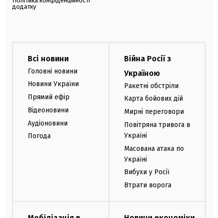
Політика конфіденційності
додатку
Всі новини
Війна Росії з
Головні новини
Україною
Новини України
Ракетні обстріли
Прямий ефір
Карта бойових дій
Відеоновини
Мирні переговори
Аудіоновини
Повітряна тривога в
Україні
Погода
Масована атака по
Україні
Вибухи у Росії
Втрати ворога
Мобілізація в
Новини економіки