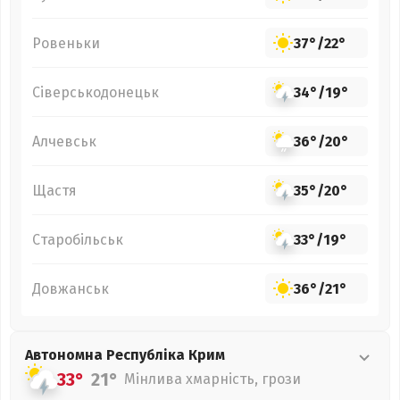
Ровеньки
37°
/
22°
Сіверськодонецьк
34°
/
19°
Алчевськ
36°
/
20°
Щастя
35°
/
20°
Старобільськ
33°
/
19°
Довжанськ
36°
/
21°
Автономна Республіка Крим
33°
21°
Мінлива хмарність, грози