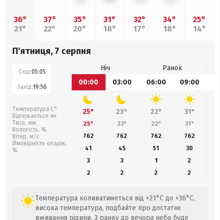
36°
37°
35°
31°
32°
34°
25°
21°
22°
20°
18°
17°
18°
14°
П'ятниця, 7 серпня
Ніч
Ранок
Схід:
05:05
00:00
03:00
06:00
09:00
1
Захід:
19:50
Температура С°
25°
23°
22°
31°
Відчувається як
Тиск, мм
25°
23°
22°
31°
Вологість, %
762
762
762
762
Вітер, м/с
Ймовірність опадів,
41
45
51
30
%
3
3
1
2
2
2
2
2
Температура коливатиметься від +21°C до +36°C,
висока температура, подбайте про достатнє
вживання рідини. З ранку до вечора небо буде