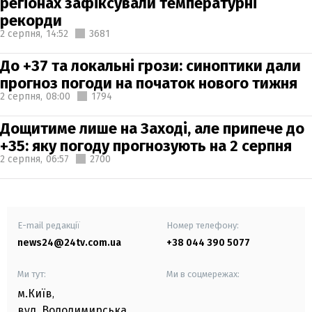
регіонах зафіксували температурні
рекорди
2 серпня,
14:52
3681
До +37 та локальні грози: синоптики дали
прогноз погоди на початок нового тижня
2 серпня,
08:00
1794
Дощитиме лише на Заході, але припече до
+35: яку погоду прогнозують на 2 серпня
2 серпня,
06:57
2700
E-mail редакції
Номер телефону:
news24@24tv.com.ua
+38 044 390 5077
Ми тут:
Ми в соцмережах:
м.Київ
,
вул. Володимирська