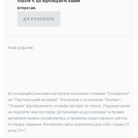
обрати ті, що відповідають вашим
інтересам.
ДО РОЗСИЛОК
Наші додатки:
android
apple
smart tv
samsung smart tv
Всі комерційні рекламні матеріали позначені словами "Спецпроєкт"
чи "Партнерський матеріал". Матеріали з позначкою "Експерт",
"Позиція" відображають позицію авторів та героїв. Редакція може
не поділяти їхніх поглядів. Детальніше щодо реклами та правил
цитування можна ознайомитись в правилах користування сайтом.
Усі права захищені.
Матеріали сайту призначені для осіб старше
21
року (21+)