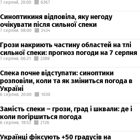
7 серпня,
20:00
6367
Синоптикиня відповіла, яку негоду
очікувати після сильної спеки
7 серпня,
08:00
2434
Грози накриють частину областей на тлі
сильної спеки: прогноз погоди на 7 серпня
7 серпня,
06:21
2388
Спека почне відступати: синоптики
розповіли, коли та як зміниться погода в
Україні
6 серпня,
20:00
1030
Замість спеки – грози, град і шквали: де і
коли погіршиться погода
6 серпня,
18:53
2126
Українці фіксують +50 градусів на