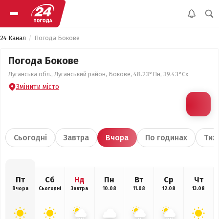
24 Канал
Погода Бокове
Погода Бокове
Луганська обл., Луганський район, Бокове, 48.23°Пн, 39.43°Сх
Змінити місто
Сьогодні
Завтра
Вчора
По годинах
Тиж
Пт
Сб
Нд
Пн
Вт
Ср
Чт
Вчора
Сьогодні
Завтра
10.08
11.08
12.08
13.08