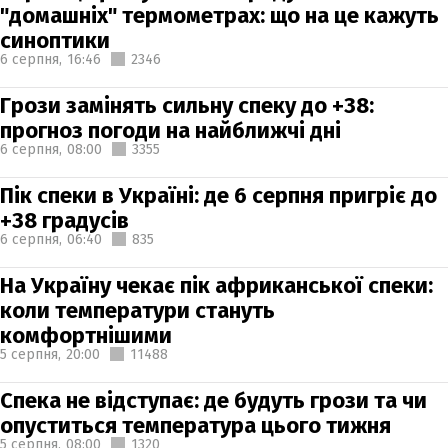
"домашніх" термометрах: що на це кажуть
синоптики
6 серпня,
16:46
2346
Грози замінять сильну спеку до +38:
прогноз погоди на найближчі дні
6 серпня,
08:00
3355
Пік спеки в Україні: де 6 серпня пригріє до
+38 градусів
6 серпня,
06:40
835
На Україну чекає пік африканської спеки:
коли температури стануть
комфортнішими
5 серпня,
20:00
11488
Спека не відступає: де будуть грози та чи
опуститься температура цього тижня
5 серпня,
08:00
1320