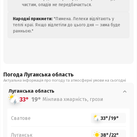
чистим, опадів не передбачається.
Народні прикмети:
"Пимена. Лелеки відлітають у
теплі краї. Якщо відлетіли до цього дня — зима буде
ранньою."
Погода Луганська
область
Актуальна інформація про погоду та атмосферні умови на сьогодні
Луганська
область
33°
19°
Мінлива хмарність, грози
Сватове
33°
/
19°
Луганськ
38°
/
22°