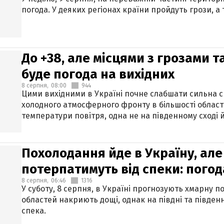
погода. У деяких регіонах країни пройдуть грози, а
До +38, але місцями з грозами 
буде погода на вихідних
8 серпня,
08:00
944
Цими вихідними в Україні почне слабшати сильна 
холодного атмосферного фронту в більшості област
температури повітря, одна не на південному сході й
Похолодання йде в Україну, але
потерпатимуть від спеки: погод
8 серпня,
06:46
1316
У суботу, 8 серпня, в Україні прогнозують хмарну п
областей накриють дощі, однак на півдні та півден
спека.