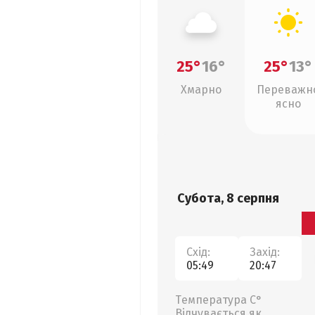
25°
16°
25°
13°
Хмарно
Переважн
ясно
Субота, 8 серпня
Схід:
Захід:
05:49
20:47
Температура С°
Відчувається як