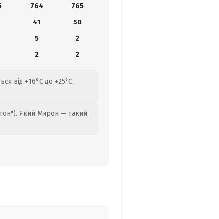
5
764
765
0
41
58
5
2
2
2
ся від +16°C до +25°C.
гон"). Який Мирон — такий