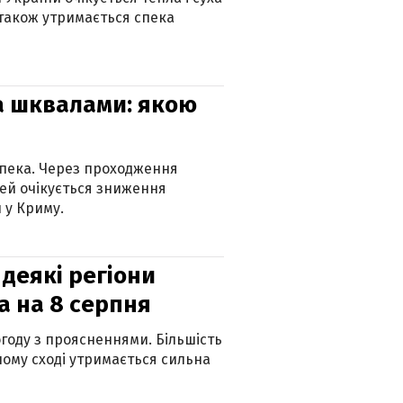
 також утримається спека
та шквалами: якою
спека. Через проходження
ей очікується зниження
 у Криму.
 деякі регіони
а на 8 серпня
огоду з проясненнями. Більшість
ному сході утримається сильна