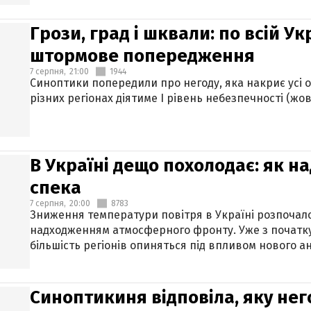
Грози, град і шквали: по всій У
штормове попередження
7 серпня,
21:00
1944
Синоптики попередили про негоду, яка накриє усі об
різних регіонах діятиме І рівень небезпечності (жов
В Україні дещо похолодає: як н
спека
7 серпня,
20:00
8783
Зниження температури повітря в Україні розпочалос
надходженням атмосферного фронту. Уже з початку
більшість регіонів опиняться під впливом нового а
Синоптикиня відповіла, яку нег