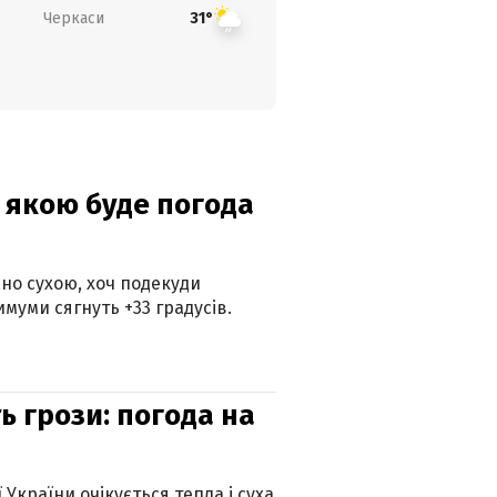
Черкаси
31°
и: якою буде погода
но сухою, хоч подекуди
муми сягнуть +33 градусів.
ь грози: погода на
 України очікується тепла і суха