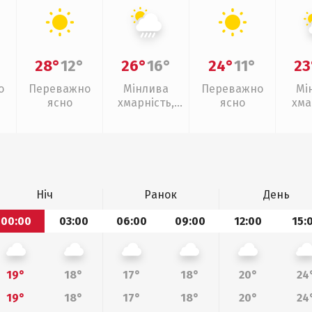
28°
12°
26°
16°
24°
11°
23
о
Переважно
Мінлива
Переважно
Мі
ясно
хмарність,
ясно
хма
зливи
Ніч
Ранок
День
00:00
03:00
06:00
09:00
12:00
15:
19°
18°
17°
18°
20°
24
19°
18°
17°
18°
20°
24