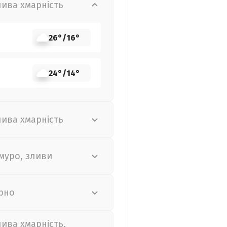
лива хмарність
26°
/
16°
24°
/
14°
лива хмарність
муро, зливи
рно
лива хмарність,