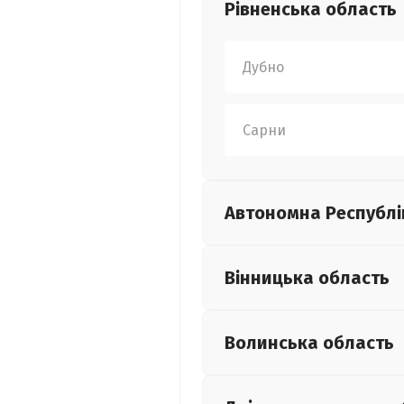
Рівненська
область
Дубно
Сарни
Автономна Республі
Вінницька
область
Волинська
область