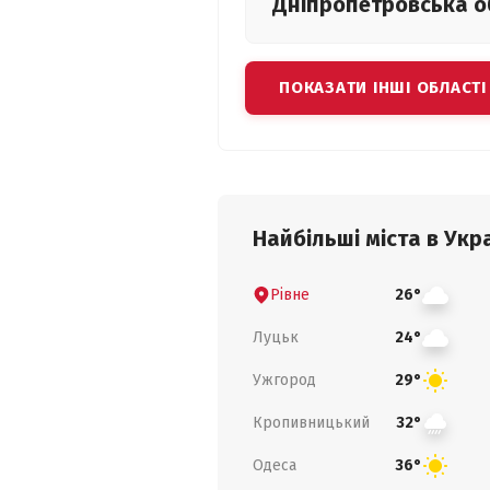
Дніпропетровська
о
ПОКАЗАТИ ІНШІ ОБЛАСТІ
Найбільші міста в Укра
Рівне
26°
Луцьк
24°
Ужгород
29°
Кропивницький
32°
Одеса
36°