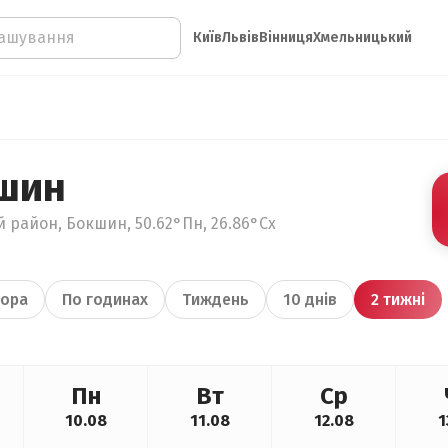
Київ
Львів
Вінниця
Хмельницький
шин
й район, Бокшин, 50.62°Пн, 26.86°Сх
ора
По годинах
Тиждень
10 днів
2 тижні
Пн
Вт
Ср
10.08
11.08
12.08
1