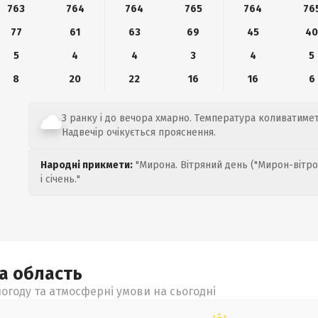
763
764
764
765
764
76
77
61
63
69
45
4
5
4
4
3
4
5
8
20
22
16
16
6
З ранку і до вечора хмарно. Температура коливатиметь
Надвечір очікується прояснення.
Народні прикмети:
"Мирона. Вітряний день ("Мирон-вітро
і січень."
ка
область
огоду та атмосферні умови на сьогодні