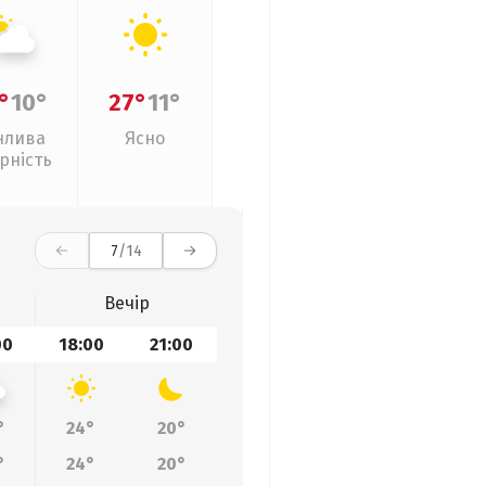
°
10°
27°
11°
нлива
Ясно
рність
7
/14
Вечір
00
18:00
21:00
°
24°
20°
°
24°
20°