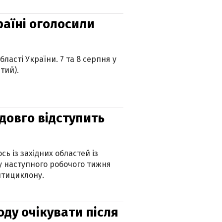
країні оголосили
ласті України. 7 та 8 серпня у
тий).
адовго відступить
ь із західних областей із
 наступного робочого тижня
нтициклону.
оду очікувати після