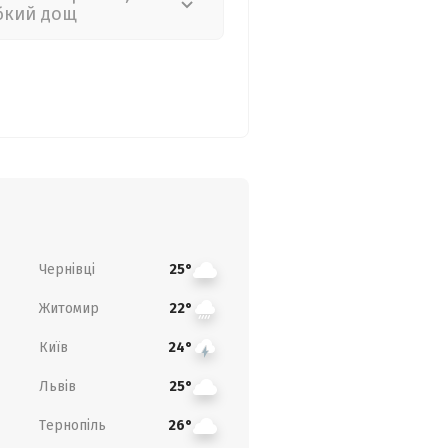
бкий дощ
Чернівці
25°
Житомир
22°
Київ
24°
Львів
25°
Тернопіль
26°