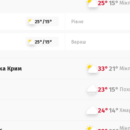
25°
15°
Мін
25°
/
15°
Рівне
25°
/
15°
Вараш
33°
21°
ка Крим
Мін
23°
15°
Пох
24°
14°
Хма
Мін