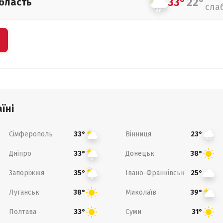
33°
22°
бласть
сла
їні
Сімферополь
Вінниця
33°
23°
Дніпро
Донецьк
33°
38°
Запоріжжя
Івано-Франківськ
35°
25°
Луганськ
Миколаїв
38°
39°
Полтава
Суми
33°
31°