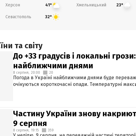
Херсон
Хмельницький
41°
23°
Севастополь
32°
ни та світу
До +33 градусів і локальні гроз
найближчими днями
8 серпня,
20:00
20
Погода в Україні найближчими днями буде переваж
очікуються короткочасні опади. Температурні макси
Частину України знову накриют
9 серпня
8 серпня,
19:15
359
У неділю, 9 серпня, на переважній частині території