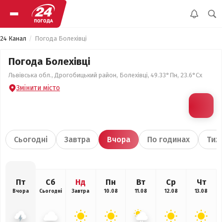
24 Канал
Погода Болехівці
Погода Болехівці
Львівська обл., Дрогобицький район, Болехівці, 49.33°Пн, 23.6°Сх
Змінити місто
Сьогодні
Завтра
Вчора
По годинах
Тиж
Пт
Сб
Нд
Пн
Вт
Ср
Чт
Вчора
Сьогодні
Завтра
10.08
11.08
12.08
13.08