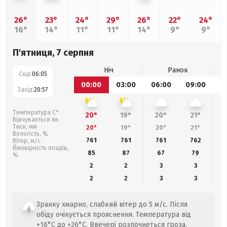
26°
23°
24°
29°
26°
22°
24°
16°
14°
11°
11°
14°
9°
9°
П'ятниця, 7 серпня
Ніч
Ранок
Схід:
06:05
00:00
03:00
06:00
09:00
1
Захід:
20:57
Температура С°
20°
19°
20°
21°
Відчувається як
Тиск, мм
20°
19°
20°
21°
Вологість, %
761
761
761
762
Вітер, м/с
Ймовірність опадів,
85
87
67
79
%
2
2
3
3
2
2
3
3
Зранку хмарно, слабкий вітер до 5 м/с. Після
обіду очікується прояснення. Температура від
+16°C до +26°C. Ввечері розпочнеться гроза.