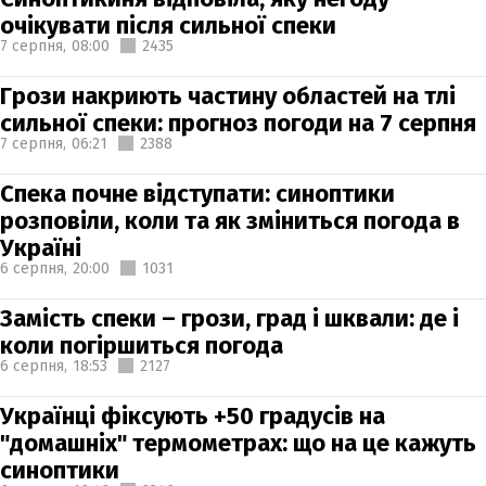
очікувати після сильної спеки
7 серпня,
08:00
2435
Грози накриють частину областей на тлі
сильної спеки: прогноз погоди на 7 серпня
7 серпня,
06:21
2388
Спека почне відступати: синоптики
розповіли, коли та як зміниться погода в
Україні
6 серпня,
20:00
1031
Замість спеки – грози, град і шквали: де і
коли погіршиться погода
6 серпня,
18:53
2127
Українці фіксують +50 градусів на
"домашніх" термометрах: що на це кажуть
синоптики