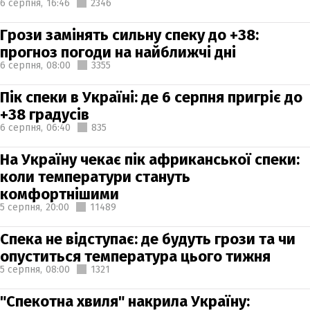
6 серпня,
16:46
2346
Грози замінять сильну спеку до +38:
прогноз погоди на найближчі дні
6 серпня,
08:00
3355
Пік спеки в Україні: де 6 серпня пригріє до
+38 градусів
6 серпня,
06:40
835
На Україну чекає пік африканської спеки:
коли температури стануть
комфортнішими
5 серпня,
20:00
11489
Спека не відступає: де будуть грози та чи
опуститься температура цього тижня
5 серпня,
08:00
1321
"Спекотна хвиля" накрила Україну: