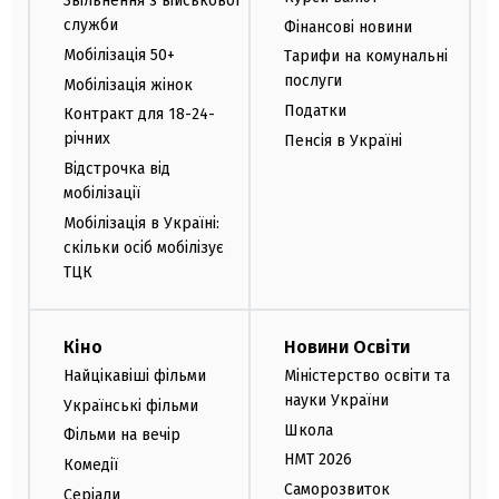
Звільнення з військової
служби
Фінансові новини
Мобілізація 50+
Тарифи на комунальні
послуги
Мобілізація жінок
Податки
Контракт для 18-24-
річних
Пенсія в Україні
Відстрочка від
мобілізації
Мобілізація в Україні:
скільки осіб мобілізує
ТЦК
Кіно
Новини Освіти
Найцікавіші фільми
Міністерство освіти та
науки України
Українські фільми
Школа
Фільми на вечір
НМТ 2026
Комедії
Саморозвиток
Серіали