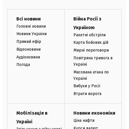
Всі новини
Війна Росії з
Головні новини
Україною
Новини України
Ракетні обстріли
Прямий ефір
Карта бойових дій
Відеоновини
Мирні переговори
Аудіоновини
Повітряна тривога в
Україні
Погода
Масована атака по
Україні
Вибухи у Росії
Втрати ворога
Мобілізація в
Новини економіки
Ціна нафти
Україні
Курси валют