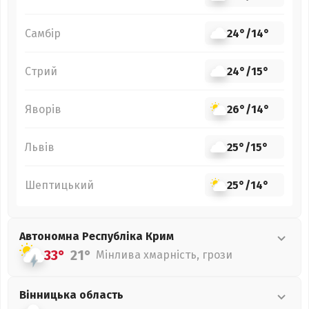
Самбір
24°
/
14°
Стрий
24°
/
15°
Яворів
26°
/
14°
Львів
25°
/
15°
Шептицький
25°
/
14°
Автономна Республіка Крим
33°
21°
Мінлива хмарність, грози
Вінницька
область