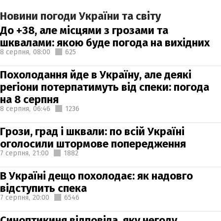
Новини погоди України та світу
До +38, але місцями з грозами та
шквалами: якою буде погода на вихідних
8 серпня,
08:00
625
Похолодання йде в Україну, але деякі
регіони потерпатимуть від спеки: погода
на 8 серпня
8 серпня,
06:46
1236
Грози, град і шквали: по всій Україні
оголосили штормове попередження
7 серпня,
21:00
1882
В Україні дещо похолодає: як надовго
відступить спека
7 серпня,
20:00
6546
Синоптикиня відповіла, яку негоду