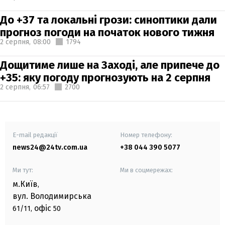
До +37 та локальні грози: синоптики дали
прогноз погоди на початок нового тижня
2 серпня,
08:00
1794
Дощитиме лише на Заході, але припече до
+35: яку погоду прогнозують на 2 серпня
2 серпня,
06:57
2700
E-mail редакції
Номер телефону:
news24@24tv.com.ua
+38 044 390 5077
Ми тут:
Ми в соцмережах:
м.Київ
,
вул. Володимирська
офіс
61/11,
50