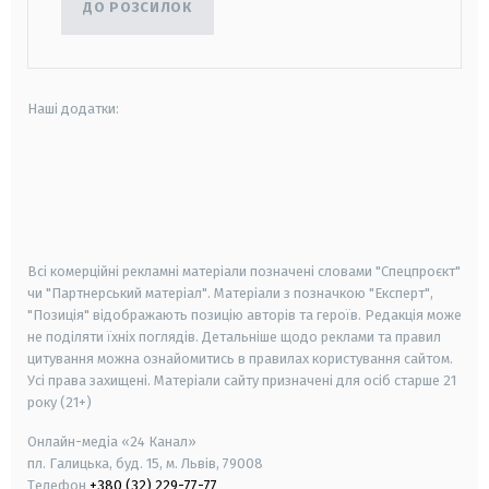
ДО РОЗСИЛОК
Наші додатки:
android
apple
smart tv
samsung smart tv
Всі комерційні рекламні матеріали позначені словами "Спецпроєкт"
чи "Партнерський матеріал". Матеріали з позначкою "Експерт",
"Позиція" відображають позицію авторів та героїв. Редакція може
не поділяти їхніх поглядів. Детальніше щодо реклами та правил
цитування можна ознайомитись в правилах користування сайтом.
Усі права захищені.
Матеріали сайту призначені для осіб старше
21
року (21+)
Онлайн-медіа «24 Канал»
пл. Галицька, буд. 15, м. Львів, 79008
Телефон
+380 (32) 229-77-77