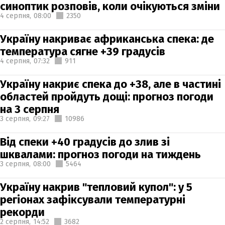
синоптик розповів, коли очікуються зміни
4 серпня,
08:00
2350
Україну накриває африканська спека: де
температура сягне +39 градусів
4 серпня,
07:32
911
Україну накриє спека до +38, але в частині
областей пройдуть дощі: прогноз погоди
на 3 серпня
3 серпня,
09:27
10986
Від спеки +40 градусів до злив зі
шквалами: прогноз погоди на тиждень
3 серпня,
08:00
5464
Україну накрив "тепловий купол": у 5
регіонах зафіксували температурні
рекорди
2 серпня,
14:52
3682