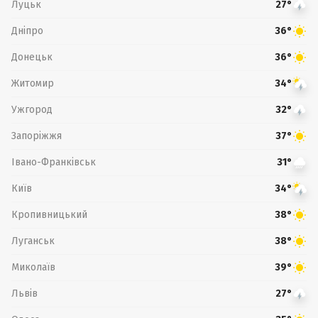
Луцьк
27°
Дніпро
36°
Донецьк
36°
Житомир
34°
Ужгород
32°
Запоріжжя
37°
Івано-Франківськ
31°
Київ
34°
Кропивницький
38°
Луганськ
38°
Миколаїв
39°
Львів
27°