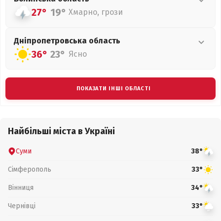
27°
19°
Хмарно, грози
Дніпропетровська
область
36°
23°
Ясно
ПОКАЗАТИ ІНШІ ОБЛАСТІ
Найбільші міста в Україні
Суми
38°
Сімферополь
33°
Вінниця
34°
Чернівці
33°