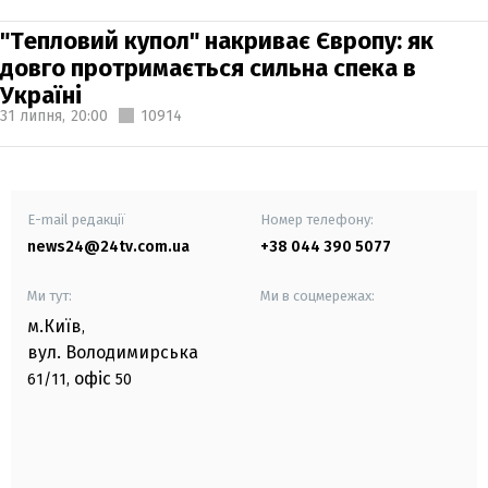
"Тепловий купол" накриває Європу: як
довго протримається сильна спека в
Україні
31 липня,
20:00
10914
E-mail редакції
Номер телефону:
news24@24tv.com.ua
+38 044 390 5077
Ми тут:
Ми в соцмережах:
м.Київ
,
вул. Володимирська
офіс
61/11,
50