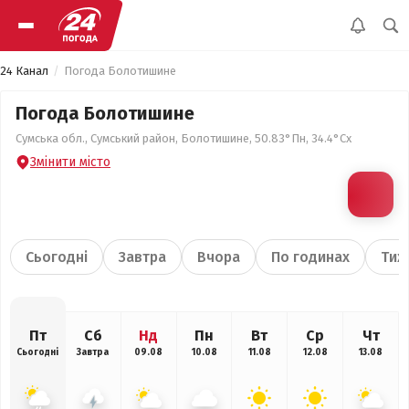
24 Канал
Погода Болотишине
Погода Болотишине
Сумська обл., Сумський район, Болотишине, 50.83°Пн, 34.4°Сх
Змінити місто
Сьогодні
Завтра
Вчора
По годинах
Тиж
Пт
Сб
Нд
Пн
Вт
Ср
Чт
Сьогодні
Завтра
09.08
10.08
11.08
12.08
13.08