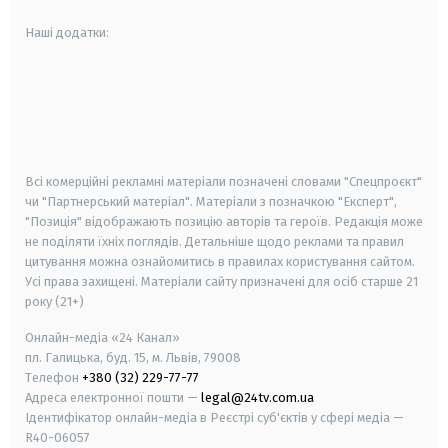
Наші додатки:
android
apple
smart tv
samsung smart tv
Всі комерційні рекламні матеріали позначені словами "Спецпроєкт"
чи "Партнерський матеріал". Матеріали з позначкою "Експерт",
"Позиція" відображають позицію авторів та героїв. Редакція може
не поділяти їхніх поглядів. Детальніше щодо реклами та правил
цитування можна ознайомитись в правилах користування сайтом.
Усі права захищені.
Матеріали сайту призначені для осіб старше
21
року (21+)
Онлайн-медіа «24 Канал»
пл. Галицька, буд. 15, м. Львів, 79008
Телефон
+380 (32) 229-77-77
Адреса електронної пошти —
legal@24tv.com.ua
Ідентифікатор онлайн-медіа в Реєстрі суб'єктів у сфері медіа —
R40-06057