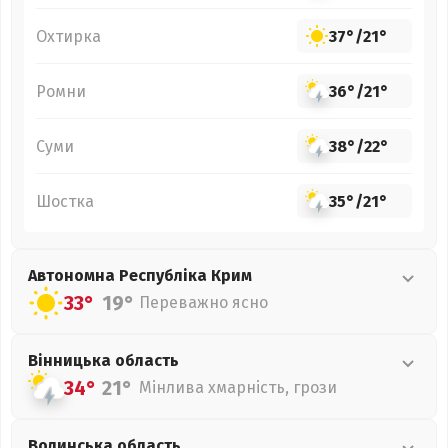
Охтирка
37°
/
21°
Ромни
36°
/
21°
Суми
38°
/
22°
Шостка
35°
/
21°
Автономна Республіка Крим
33°
19°
Переважно ясно
Вінницька
область
34°
21°
Мінлива хмарність, грози
Волинська
область