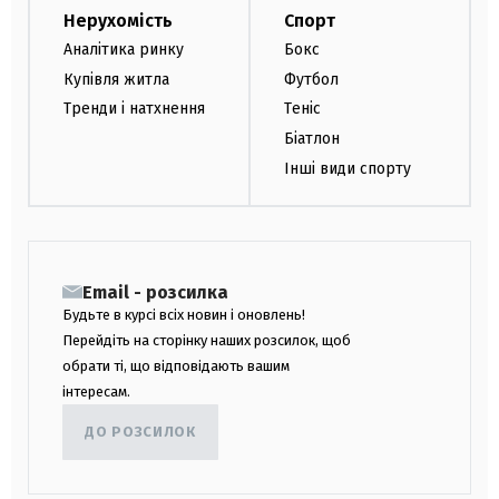
Нерухомість
Спорт
Аналітика ринку
Бокс
Купівля житла
Футбол
Тренди і натхнення
Теніс
Біатлон
Інші види спорту
Email - розсилка
Будьте в курсі всіх новин і оновлень!
Перейдіть на сторінку наших розсилок, щоб
обрати ті, що відповідають вашим
інтересам.
ДО РОЗСИЛОК