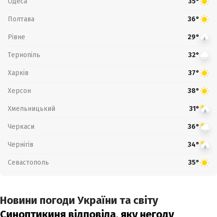
Одеса
35°
Полтава
36°
Рівне
29°
Тернопіль
32°
Харків
37°
Херсон
38°
Хмельницький
31°
Черкаси
36°
Чернігів
34°
Севастополь
35°
Новини погоди України та світу
Синоптикиня відповіла, яку негоду