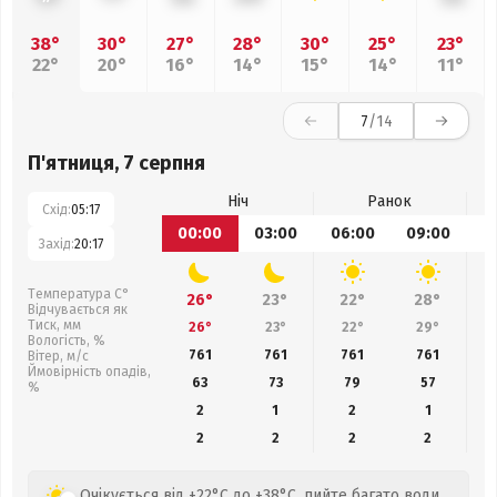
38°
30°
27°
28°
30°
25°
23°
22°
20°
16°
14°
15°
14°
11°
7
/14
П'ятниця, 7 серпня
Ніч
Ранок
Схід:
05:17
00:00
03:00
06:00
09:00
1
Захід:
20:17
Температура С°
26°
23°
22°
28°
Відчувається як
Тиск, мм
26°
23°
22°
29°
Вологість, %
761
761
761
761
Вітер, м/с
Ймовірність опадів,
63
73
79
57
%
2
1
2
1
2
2
2
2
Очікується від +22°C до +38°C, пийте багато води.