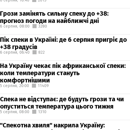
6 серпня,
16:46
2013
Грози замінять сильну спеку до +38:
прогноз погоди на найближчі дні
6 серпня,
08:00
3280
Пік спеки в Україні: де 6 серпня пригріє до
+38 градусів
6 серпня,
06:40
822
На Україну чекає пік африканської спеки:
коли температури стануть
комфортнішими
5 серпня,
20:00
11409
Спека не відступає: де будуть грози та чи
опуститься температура цього тижня
5 серпня,
08:00
1310
"Спекотна хвиля" накрила Україну: