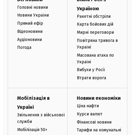
Головні новини
Україною
Новини України
Ракетні обстріли
Прямий ефір
Карта бойових дій
Відеоновини
Мирні переговори
Аудіоновини
Повітряна тривога в
Україні
Погода
Масована атака по
Україні
Вибухи у Росії
Втрати ворога
Мобілізація в
Новини економіки
Ціна нафти
Україні
Курси валют
Звільнення з військової
служби
Фінансові новини
Мобілізація 50+
Тарифи на комунальні