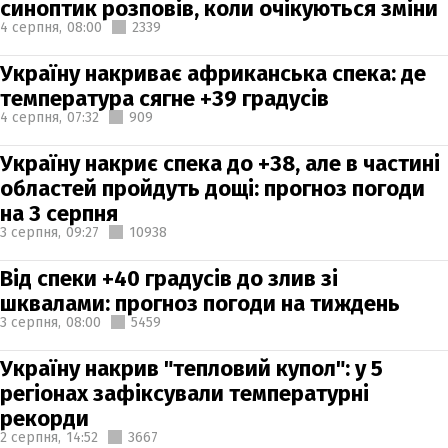
синоптик розповів, коли очікуються зміни
4 серпня,
08:00
2339
Україну накриває африканська спека: де
температура сягне +39 градусів
4 серпня,
07:32
909
Україну накриє спека до +38, але в частині
областей пройдуть дощі: прогноз погоди
на 3 серпня
3 серпня,
09:27
10938
Від спеки +40 градусів до злив зі
шквалами: прогноз погоди на тиждень
3 серпня,
08:00
5459
Україну накрив "тепловий купол": у 5
регіонах зафіксували температурні
рекорди
2 серпня,
14:52
3667