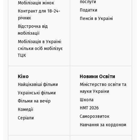
послуги
Мобілізація жінок
Податки
Контракт для 18-24-
річних
Пенсія в Україні
Відстрочка від
мобілізації
Мобілізація в Україні:
скільки осіб мобілізує
ТЦК
Кіно
Новини Освіти
Найцікавіші фільми
Міністерство освіти та
науки України
Українські фільми
Школа
Фільми на вечір
НМТ 2026
Комедії
Саморозвиток
Серіали
Навчання за кордоном