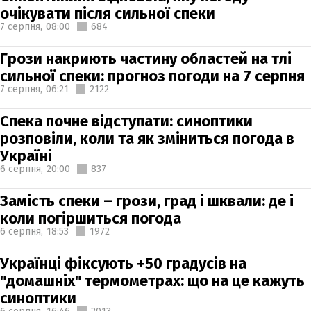
очікувати після сильної спеки
7 серпня,
08:00
684
Грози накриють частину областей на тлі
сильної спеки: прогноз погоди на 7 серпня
7 серпня,
06:21
2122
Спека почне відступати: синоптики
розповіли, коли та як зміниться погода в
Україні
6 серпня,
20:00
837
Замість спеки – грози, град і шквали: де і
коли погіршиться погода
6 серпня,
18:53
1972
Українці фіксують +50 градусів на
"домашніх" термометрах: що на це кажуть
синоптики