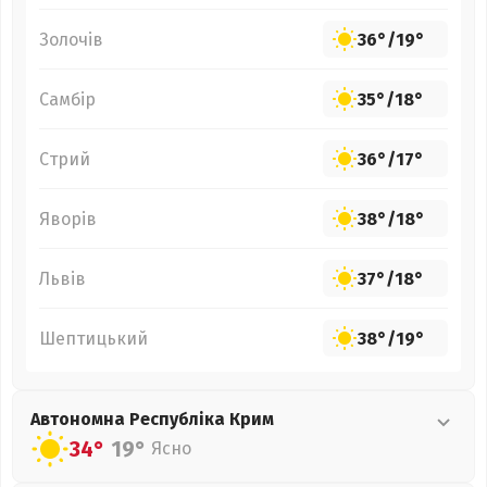
Золочів
36°
/
19°
Самбір
35°
/
18°
Стрий
36°
/
17°
Яворів
38°
/
18°
Львів
37°
/
18°
Шептицький
38°
/
19°
Автономна Республіка Крим
34°
19°
Ясно