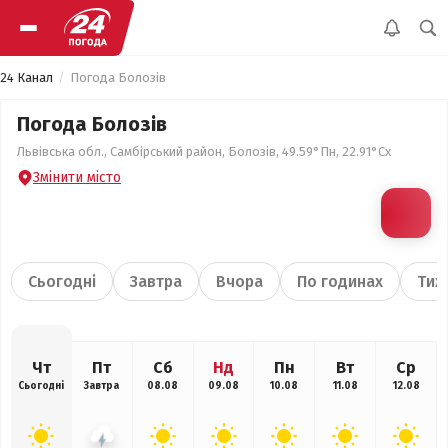
24 Канал
Погода Болозів
Погода Болозів
Львівська обл., Самбірський район, Болозів, 49.59°Пн, 22.91°Сх
Змінити місто
Сьогодні
Завтра
Вчора
По годинах
Тиж
Чт
Пт
Сб
Нд
Пн
Вт
Ср
Сьогодні
Завтра
08.08
09.08
10.08
11.08
12.08