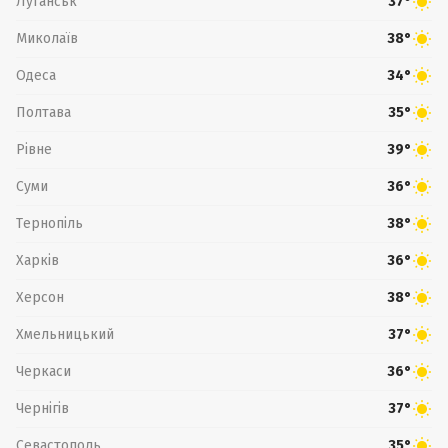
Луганськ
37°
Миколаїв
38°
Одеса
34°
Полтава
35°
Рівне
39°
Суми
36°
Тернопіль
38°
Харків
36°
Херсон
38°
Хмельницький
37°
Черкаси
36°
Чернігів
37°
Севастополь
35°