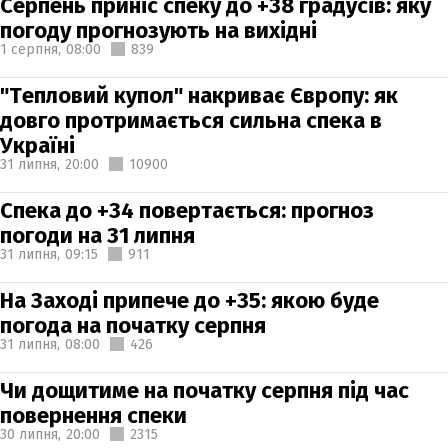
Серпень приніс спеку до +38 градусів: яку
погоду прогнозують на вихідні
1 серпня,
08:00
839
"Тепловий купол" накриває Європу: як
довго протримається сильна спека в
Україні
31 липня,
20:00
10900
Спека до +34 повертається: прогноз
погоди на 31 липня
31 липня,
09:15
911
На Заході припече до +35: якою буде
погода на початку серпня
31 липня,
08:00
426
Чи дощитиме на початку серпня під час
повернення спеки
30 липня,
20:00
2315