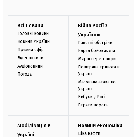
Всі новини
Війна Росії з
Головні новини
Україною
Новини України
Ракетні обстріли
Прямий ефір
Карта бойових дій
Відеоновини
Мирні переговори
Аудіоновини
Повітряна тривога в
Україні
Погода
Масована атака по
Україні
Вибухи у Росії
Втрати ворога
Мобілізація в
Новини економіки
Ціна нафти
Україні