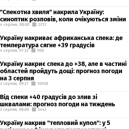
"Спекотна хвиля" накрила Україну:
синоптик розповів, коли очікуються зміни
4 серпня,
08:00
2313
Україну накриває африканська спека: де
температура сягне +39 градусів
4 серпня,
07:32
900
Україну накриє спека до +38, але в частині
областей пройдуть дощі: прогноз погоди
на 3 серпня
3 серпня,
09:27
10928
Від спеки +40 градусів до злив зі
шквалами: прогноз погоди на тиждень
3 серпня,
08:00
5442
Україну накрив "тепловий купол": у 5