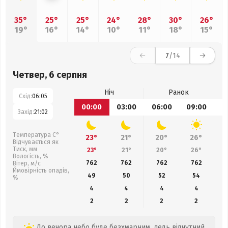
35°
25°
25°
24°
28°
30°
26°
19°
16°
14°
10°
11°
18°
15°
7
/14
Четвер, 6 серпня
Ніч
Ранок
Схід:
06:05
00:00
03:00
06:00
09:00
1
Захід:
21:02
Температура С°
23°
21°
20°
26°
Відчувається як
Тиск, мм
23°
21°
20°
26°
Вологість, %
762
762
762
762
Вітер, м/с
Ймовірність опадів,
49
50
52
54
%
4
4
4
4
2
2
2
2
До вечора небо буде безхмарним, ледь відчутний