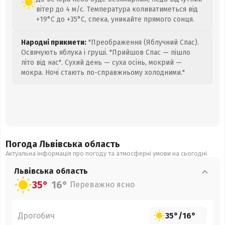
вітер до 4 м/с. Температура коливатиметься від
+19°C до +35°C, спека, уникайте прямого сонця.
Народні прикмети:
"Преображення (Яблучний Спас).
Освячують яблука і груші. "Прийшов Спас — пішло
літо від нас". Сухий день — суха осінь, мокрий —
мокра. Ночі стають по-справжньому холодними."
Погода Львівська
область
Актуальна інформація про погоду та атмосферні умови на сьогодні
Львівська
область
35°
16°
Переважно ясно
Дрогобич
35°
/
16°