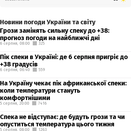
Новини погоди України та світу
Грози замінять сильну спеку до +38:
прогноз погоди на найближчі дні
6 серпня,
08:00
325
Пік спеки в Україні: де 6 серпня пригріє до
+38 градусів
6 серпня,
06:40
559
На Україну чекає пік африканської спеки:
коли температури стануть
комфортнішими
5 серпня,
20:00
7416
Спека не відступає: де будуть грози та чи
опуститься температура цього тижня
5 серпня,
08:00
1263