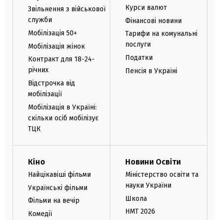
Курси валют
Звільнення з військової
служби
Фінансові новини
Мобілізація 50+
Тарифи на комунальні
послуги
Мобілізація жінок
Податки
Контракт для 18-24-
річних
Пенсія в Україні
Відстрочка від
мобілізації
Мобілізація в Україні:
скільки осіб мобілізує
ТЦК
Кіно
Новини Освіти
Найцікавіші фільми
Міністерство освіти та
науки України
Українські фільми
Школа
Фільми на вечір
НМТ 2026
Комедії