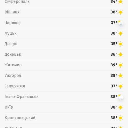
Сімферополь
34°
Вінниця
38°
Чернівці
37°
Луцьк
38°
Дніпро
35°
Донецьк
36°
Житомир
39°
Ужгород
38°
Запоріжжя
37°
Івано-Франківськ
38°
Київ
38°
Кропивницький
38°