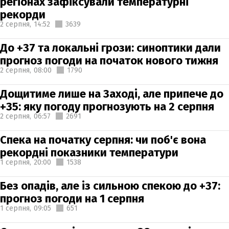
регіонах зафіксували температурні
рекорди
2 серпня,
14:52
3639
До +37 та локальні грози: синоптики дали
прогноз погоди на початок нового тижня
2 серпня,
08:00
1790
Дощитиме лише на Заході, але припече до
+35: яку погоду прогнозують на 2 серпня
2 серпня,
06:57
2691
Спека на початку серпня: чи поб'є вона
рекордні показники температури
1 серпня,
20:00
1538
Без опадів, але із сильною спекою до +37:
прогноз погоди на 1 серпня
1 серпня,
09:05
651