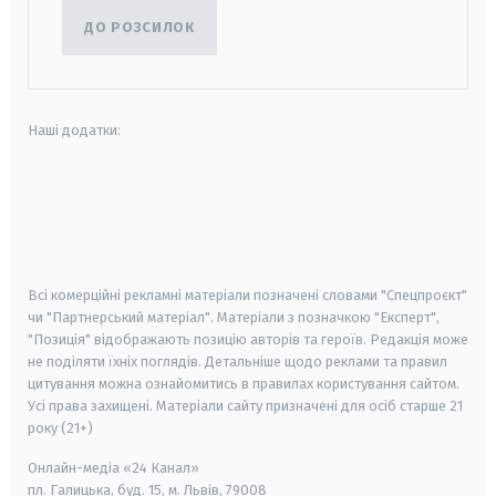
ДО РОЗСИЛОК
Наші додатки:
android
apple
smart tv
samsung smart tv
Всі комерційні рекламні матеріали позначені словами "Спецпроєкт"
чи "Партнерський матеріал". Матеріали з позначкою "Експерт",
"Позиція" відображають позицію авторів та героїв. Редакція може
не поділяти їхніх поглядів. Детальніше щодо реклами та правил
цитування можна ознайомитись в правилах користування сайтом.
Усі права захищені.
Матеріали сайту призначені для осіб старше
21
року (21+)
Онлайн-медіа «24 Канал»
пл. Галицька, буд. 15, м. Львів, 79008