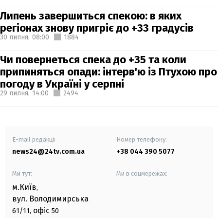
Липень завершиться спекою: в яких
регіонах знову пригріє до +33 градусів
30 липня,
08:00
1884
Чи повернеться спека до +35 та коли
припиняться опади: інтерв'ю із Птухою про
погоду в Україні у серпні
29 липня,
14:00
2494
E-mail редакції
Номер телефону:
news24@24tv.com.ua
+38 044 390 5077
Ми тут:
Ми в соцмережах:
м.Київ
,
вул. Володимирська
офіс
61/11,
50