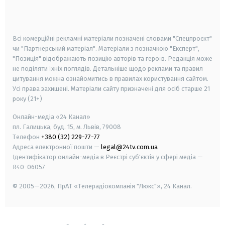
smart tv
samsung smart tv
Всі комерційні рекламні матеріали позначені словами "Спецпроєкт"
чи "Партнерський матеріал". Матеріали з позначкою "Експерт",
"Позиція" відображають позицію авторів та героїв. Редакція може
не поділяти їхніх поглядів. Детальніше щодо реклами та правил
цитування можна ознайомитись в правилах користування сайтом.
Усі права захищені.
Матеріали сайту призначені для осіб старше
21
року (21+)
Онлайн-медіа «24 Канал»
пл. Галицька, буд. 15, м. Львів, 79008
Телефон
+380 (32) 229-77-77
Адреса електронної пошти —
legal@24tv.com.ua
Ідентифікатор онлайн-медіа в Реєстрі суб'єктів у сфері медіа —
R40-06057
© 2005—2026,
ПрАТ «Телерадіокомпанія "Люкс"», 24 Канал.