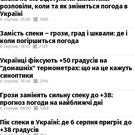
розповіли, коли та як зміниться погода в
Україні
6 серпня,
20:00
1085
Замість спеки – грози, град і шквали: де і
коли погіршиться погода
6 серпня,
18:53
2139
Українці фіксують +50 градусів на
"домашніх" термометрах: що на це кажуть
синоптики
6 серпня,
16:46
2394
Грози замінять сильну спеку до +38:
прогноз погоди на найближчі дні
6 серпня,
08:00
3368
Пік спеки в Україні: де 6 серпня пригріє до
+38 градусів