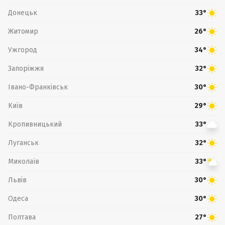
Донецьк
33°
Житомир
26°
Ужгород
34°
Запоріжжя
32°
Івано-Франківськ
30°
Київ
29°
Кропивницький
33°
Луганськ
32°
Миколаїв
33°
Львів
30°
Одеса
30°
Полтава
27°