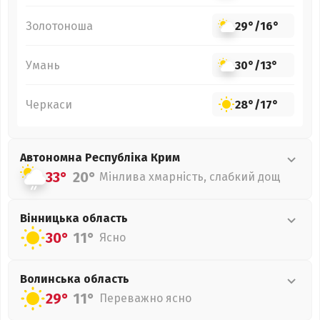
Золотоноша
29°
/
16°
Умань
30°
/
13°
Черкаси
28°
/
17°
Автономна Республіка Крим
33°
20°
Мінлива хмарність, слабкий дощ
Вінницька
область
30°
11°
Ясно
Волинська
область
29°
11°
Переважно ясно