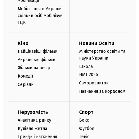
мобілізації
Мобілізація в Україні:
скільки осіб мобілізує
ТЦК
Кіно
Новини Освіти
Найцікавіші фільми
Міністерство освіти та
науки України
Українські фільми
Школа
Фільми на вечір
НМТ 2026
Комедії
Саморозвиток
Серіали
Навчання за кордоном
Нерухомість
Спорт
Аналітика ринку
Бокс
Купівля житла
Футбол
Тренди і натхнення
Теніс