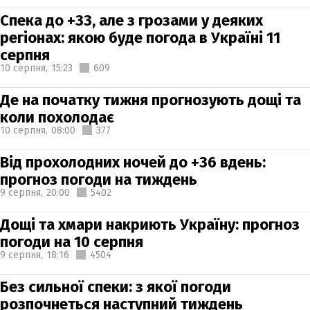
Спека до +33, але з грозами у деяких
регіонах: якою буде погода в Україні 11
серпня
10 серпня,
15:23
609
Де на початку тижня прогнозують дощі та
коли похолодає
10 серпня,
08:00
377
Від прохолодних ночей до +36 вдень:
прогноз погоди на тиждень
9 серпня,
20:00
5402
Дощі та хмари накриють Україну: прогноз
погоди на 10 серпня
9 серпня,
18:16
4504
Без сильної спеки: з якої погоди
розпочнеться наступний тиждень