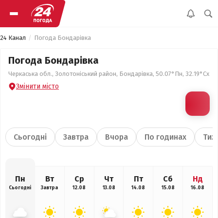
24 Канал
Погода Бондарівка
Погода Бондарівка
Черкаська обл., Золотоніський район, Бондарівка, 50.07°Пн, 32.19°Сх
Змінити місто
Сьогодні
Завтра
Вчора
По годинах
Тиж
Пн
Вт
Ср
Чт
Пт
Сб
Нд
Сьогодні
Завтра
12.08
13.08
14.08
15.08
16.08