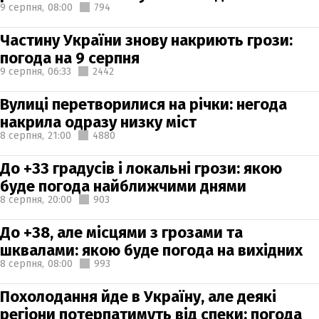
9 серпня,
08:00
794
Частину України знову накриють грози:
погода на 9 серпня
9 серпня,
06:33
2442
Вулиці перетворилися на річки: негода
накрила одразу низку міст
8 серпня,
21:00
4880
До +33 градусів і локальні грози: якою
буде погода найближчими днями
8 серпня,
20:00
903
До +38, але місцями з грозами та
шквалами: якою буде погода на вихідних
8 серпня,
08:00
993
Похолодання йде в Україну, але деякі
регіони потерпатимуть від спеки: погода