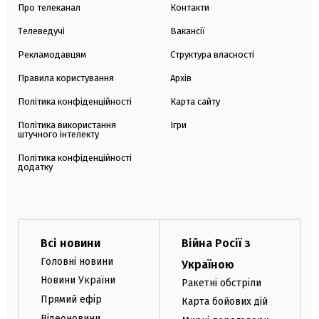
Про телеканал
Контакти
Телеведучі
Вакансії
Рекламодавцям
Структура власності
Правила користування
Архів
Політика конфіденційності
Карта сайту
Політика використання
Ігри
штучного інтелекту
Політика конфіденційності
додатку
Всі новини
Війна Росії з
Головні новини
Україною
Новини України
Ракетні обстріли
Прямий ефір
Карта бойових дій
Відеоновини