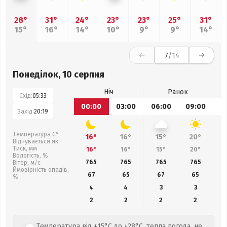
28°
31°
24°
23°
23°
25°
31°
15°
16°
14°
10°
9°
9°
14°
7
/14
Понеділок, 10 серпня
Ніч
Ранок
Схід:
05:33
00:00
03:00
06:00
09:00
1
Захід:
20:19
Температура С°
16°
16°
15°
20°
Відчувається як
Тиск, мм
16°
16°
15°
20°
Вологість, %
765
765
765
765
Вітер, м/с
Ймовірність опадів,
67
65
67
65
%
4
4
3
3
2
2
2
2
Температура від +15°C до +28°C, тепла погода, не