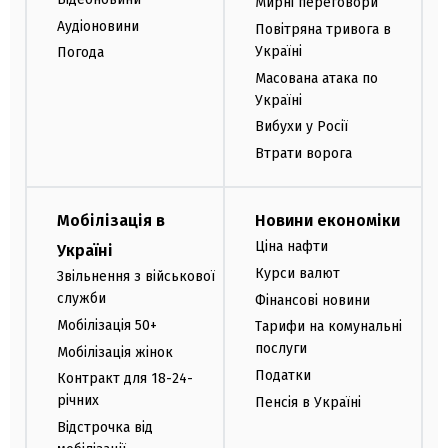
Мирні переговори
Аудіоновини
Повітряна тривога в
Україні
Погода
Масована атака по
Україні
Вибухи у Росії
Втрати ворога
Мобілізація в
Новини економіки
Ціна нафти
Україні
Курси валют
Звільнення з військової
служби
Фінансові новини
Мобілізація 50+
Тарифи на комунальні
послуги
Мобілізація жінок
Податки
Контракт для 18-24-
річних
Пенсія в Україні
Відстрочка від