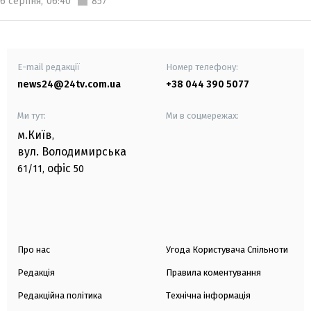
6 серпня,
06:40
857
E-mail редакції
Номер телефону:
news24@24tv.com.ua
+38 044 390 5077
Ми тут:
Ми в соцмережах:
м.Київ
,
вул. Володимирська
офіс
61/11,
50
Про нас
Угода Користувача Спільноти
Редакція
Правила коментування
Редакційна політика
Технічна інформація