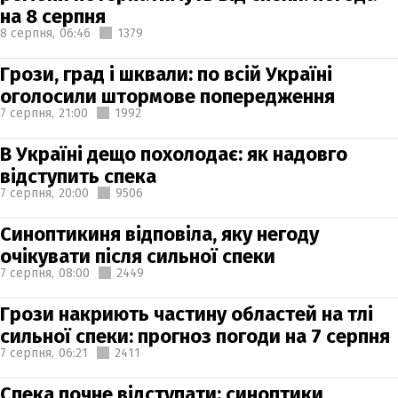
на 8 серпня
8 серпня,
06:46
1379
Грози, град і шквали: по всій Україні
оголосили штормове попередження
7 серпня,
21:00
1992
В Україні дещо похолодає: як надовго
відступить спека
7 серпня,
20:00
9506
Синоптикиня відповіла, яку негоду
очікувати після сильної спеки
7 серпня,
08:00
2449
Грози накриють частину областей на тлі
сильної спеки: прогноз погоди на 7 серпня
7 серпня,
06:21
2411
Спека почне відступати: синоптики