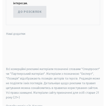
інтересам.
ДО РОЗСИЛОК
Наші додатки:
android
apple
smart tv
samsung smart tv
Всі комерційні рекламні матеріали позначені словами "Спецпроєкт"
чи "Партнерський матеріал". Матеріали з позначкою "Експерт",
"Позиція" відображають позицію авторів та героїв. Редакція може
не поділяти їхніх поглядів. Детальніше щодо реклами та правил
цитування можна ознайомитись в правилах користування сайтом.
Усі права захищені.
Матеріали сайту призначені для осіб старше
21
року (21+)
Онлайн-медіа «24 Канал»