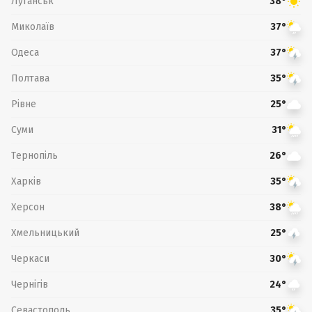
Луганськ
38°
Миколаїв
37°
Одеса
37°
Полтава
35°
Рівне
25°
Суми
31°
Тернопіль
26°
Харків
35°
Херсон
38°
Хмельницький
25°
Черкаси
30°
Чернігів
24°
Севастополь
35°