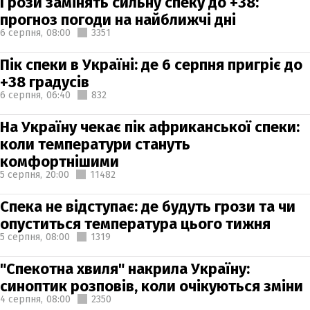
Грози замінять сильну спеку до +38:
прогноз погоди на найближчі дні
6 серпня,
08:00
3351
Пік спеки в Україні: де 6 серпня пригріє до
+38 градусів
6 серпня,
06:40
832
На Україну чекає пік африканської спеки:
коли температури стануть
комфортнішими
5 серпня,
20:00
11482
Спека не відступає: де будуть грози та чи
опуститься температура цього тижня
5 серпня,
08:00
1319
"Спекотна хвиля" накрила Україну:
синоптик розповів, коли очікуються зміни
4 серпня,
08:00
2350