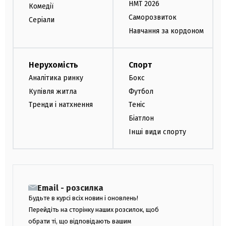
НМТ 2026
Комедії
Саморозвиток
Серіали
Навчання за кордоном
Нерухомість
Спорт
Аналітика ринку
Бокс
Купівля житла
Футбол
Тренди і натхнення
Теніс
Біатлон
Інші види спорту
Email - розсилка
Будьте в курсі всіх новин і оновлень!
Перейдіть на сторінку наших розсилок, щоб
обрати ті, що відповідають вашим