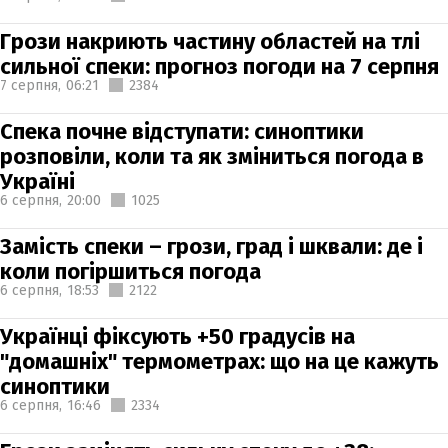
Грози накриють частину областей на тлі
сильної спеки: прогноз погоди на 7 серпня
7 серпня,
06:21
2384
Спека почне відступати: синоптики
розповіли, коли та як зміниться погода в
Україні
6 серпня,
20:00
1025
Замість спеки – грози, град і шквали: де і
коли погіршиться погода
6 серпня,
18:53
2122
Українці фіксують +50 градусів на
"домашніх" термометрах: що на це кажуть
синоптики
6 серпня,
16:46
2334