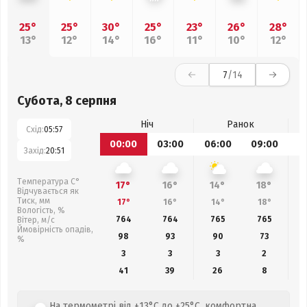
25°
25°
30°
25°
23°
26°
28°
13°
12°
14°
16°
11°
10°
12°
7
/14
Субота, 8 серпня
Ніч
Ранок
Схід:
05:57
00:00
03:00
06:00
09:00
1
Захід:
20:51
Температура С°
17°
16°
14°
18°
Відчувається як
Тиск, мм
17°
16°
14°
18°
Вологість, %
764
764
765
765
Вітер, м/с
Ймовірність опадів,
98
93
90
73
%
3
3
3
2
41
39
26
8
На термометрі від +13°C до +25°C, комфортна