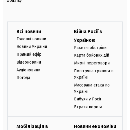
додатку
Всі новини
Війна Росії з
Головні новини
Україною
Новини України
Ракетні обстріли
Прямий ефір
Карта бойових дій
Відеоновини
Мирні переговори
Аудіоновини
Повітряна тривога в
Україні
Погода
Масована атака по
Україні
Вибухи у Росії
Втрати ворога
Мобілізація в
Новини економіки