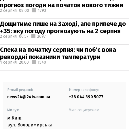
прогноз погоди на початок нового тижня
2 серпня,
08:00
1793
Дощитиме лише на Заході, але припече до
+35: яку погоду прогнозують на 2 серпня
2 серпня,
06:57
2697
Спека на початку серпня: чи поб'є вона
рекордні показники температури
1 серпня,
20:00
1540
E-mail редакції
Номер телефону:
news24@24tv.com.ua
+38 044 390 5077
Ми тут:
Ми в соцмережах:
м.Київ
,
вул. Володимирська