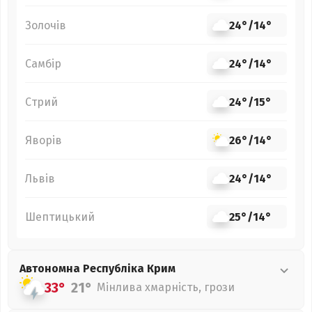
Золочів
24°
/
14°
Самбір
24°
/
14°
Стрий
24°
/
15°
Яворів
26°
/
14°
Львів
24°
/
14°
Шептицький
25°
/
14°
Автономна Республіка Крим
33°
21°
Мінлива хмарність, грози