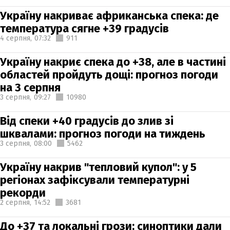
Україну накриває африканська спека: де
температура сягне +39 градусів
4 серпня,
07:32
911
Україну накриє спека до +38, але в частині
областей пройдуть дощі: прогноз погоди
на 3 серпня
3 серпня,
09:27
10980
Від спеки +40 градусів до злив зі
шквалами: прогноз погоди на тиждень
3 серпня,
08:00
5462
Україну накрив "тепловий купол": у 5
регіонах зафіксували температурні
рекорди
2 серпня,
14:52
3681
До +37 та локальні грози: синоптики дали