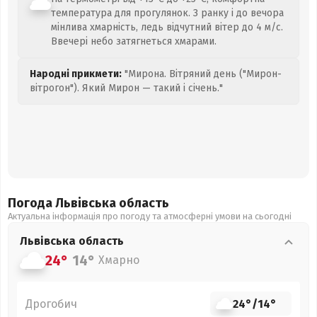
температура для прогулянок. З ранку і до вечора
мінлива хмарність, ледь відчутний вітер до 4 м/с.
Ввечері небо затягнеться хмарами.
Народні прикмети:
"Мирона. Вітряний день ("Мирон-
вітрогон"). Який Мирон — такий і січень."
Погода Львівська
область
Актуальна інформація про погоду та атмосферні умови на сьогодні
Львівська
область
24°
14°
Хмарно
Дрогобич
24°
/
14°