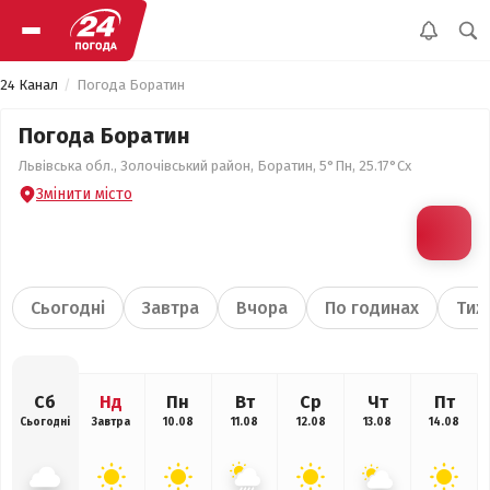
24 Канал
Погода Боратин
Погода Боратин
Львівська обл., Золочівський район, Боратин, 5°Пн, 25.17°Сх
Змінити місто
Сьогодні
Завтра
Вчора
По годинах
Тиж
Сб
Нд
Пн
Вт
Ср
Чт
Пт
Сьогодні
Завтра
10.08
11.08
12.08
13.08
14.08