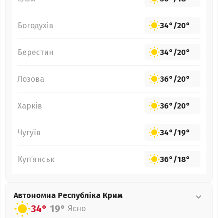
Богодухів
34°
/
20°
Берестин
34°
/
20°
Лозова
36°
/
20°
Харків
36°
/
20°
Чугуїв
34°
/
19°
Куп’янськ
36°
/
18°
Автономна Республіка Крим
34°
19°
Ясно