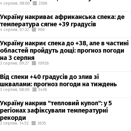
4 серпня,
08:00
2306
Україну накриває африканська спека: де
температура сягне +39 градусів
4 серпня,
07:32
900
Україну накриє спека до +38, але в частині
областей пройдуть дощі: прогноз погоди
на 3 серпня
3 серпня,
09:27
10926
Від спеки +40 градусів до злив зі
шквалами: прогноз погоди на тиждень
3 серпня,
08:00
5436
Україну накрив "тепловий купол": у 5
регіонах зафіксували температурні
рекорди
2 серпня,
14:52
3635