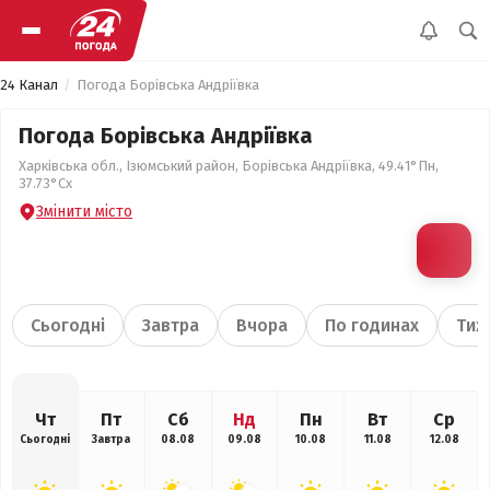
24 Канал
Погода Борівська Андріївка
Погода Борівська Андріївка
Харківська обл., Ізюмський район, Борівська Андріївка, 49.41°Пн,
37.73°Сх
Змінити місто
Сьогодні
Завтра
Вчора
По годинах
Тиж
Чт
Пт
Сб
Нд
Пн
Вт
Ср
Сьогодні
Завтра
08.08
09.08
10.08
11.08
12.08