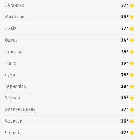
Луганськ
37°
Миколаїв
38°
Львів
37°
Одеса
34°
Полтава
35°
Рівне
39°
Суми
36°
Тернопіль
38°
Херсон
38°
Хмельницький
37°
Черкаси
36°
Чернігів
37°