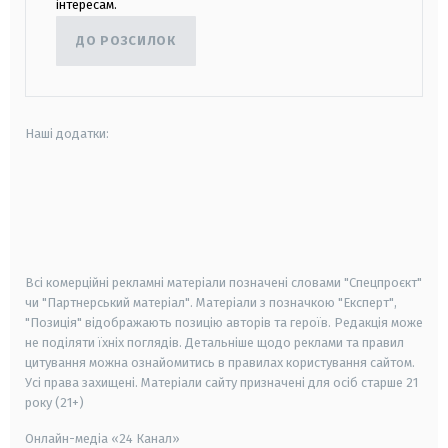
інтересам.
ДО РОЗСИЛОК
Наші додатки:
android
apple
smart tv
samsung smart tv
Всі комерційні рекламні матеріали позначені словами "Спецпроєкт"
чи "Партнерський матеріал". Матеріали з позначкою "Експерт",
"Позиція" відображають позицію авторів та героїв. Редакція може
не поділяти їхніх поглядів. Детальніше щодо реклами та правил
цитування можна ознайомитись в правилах користування сайтом.
Усі права захищені.
Матеріали сайту призначені для осіб старше
21
року (21+)
Онлайн-медіа «24 Канал»