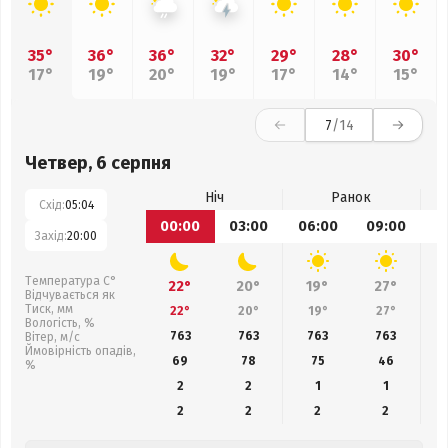
35°
36°
36°
32°
29°
28°
30°
17°
19°
20°
19°
17°
14°
15°
7
/14
Четвер, 6 серпня
Ніч
Ранок
Схід:
05:04
00:00
03:00
06:00
09:00
1
Захід:
20:00
Температура С°
22°
20°
19°
27°
Відчувається як
Тиск, мм
22°
20°
19°
27°
Вологість, %
763
763
763
763
Вітер, м/с
Ймовірність опадів,
69
78
75
46
%
2
2
1
1
2
2
2
2