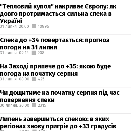
"Тепловий купол" накриває Європу: як
довго протримається сильна спека в
Україні
31 липня,
20:00
10896
Спека до +34 повертається: прогноз
погоди на 31 липня
31 липня,
09:15
908
На Заході припече до +35: якою буде
погода на початку серпня
31 липня,
08:00
425
Чи дощитиме на початку серпня під час
повернення спеки
30 липня,
20:00
2315
Липень завершиться спекою: в яких
регіонах знову пригріє до +33 градусів