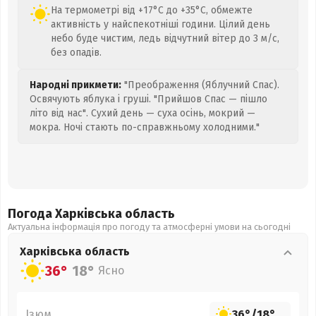
На термометрі від +17°C до +35°C, обмежте
активність у найспекотніші години. Цілий день
небо буде чистим, ледь відчутний вітер до 3 м/с,
без опадів.
Народні прикмети:
"Преображення (Яблучний Спас).
Освячують яблука і груші. "Прийшов Спас — пішло
літо від нас". Сухий день — суха осінь, мокрий —
мокра. Ночі стають по-справжньому холодними."
Погода Харківська
область
Актуальна інформація про погоду та атмосферні умови на сьогодні
Харківська
область
36°
18°
Ясно
Ізюм
36°
/
18°