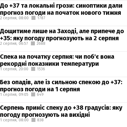
До +37 та локальні грози: синоптики дали
прогноз погоди на початок нового тижня
2 серпня,
08:00
1787
Дощитиме лише на Заході, але припече до
+35: яку погоду прогнозують на 2 серпня
2 серпня,
06:57
2688
Спека на початку серпня: чи поб'є вона
рекордні показники температури
1 серпня,
20:00
1536
Без опадів, але із сильною спекою до +37:
прогноз погоди на 1 серпня
1 серпня,
09:05
649
Серпень приніс спеку до +38 градусів: яку
погоду прогнозують на вихідні
1 серпня,
08:00
838