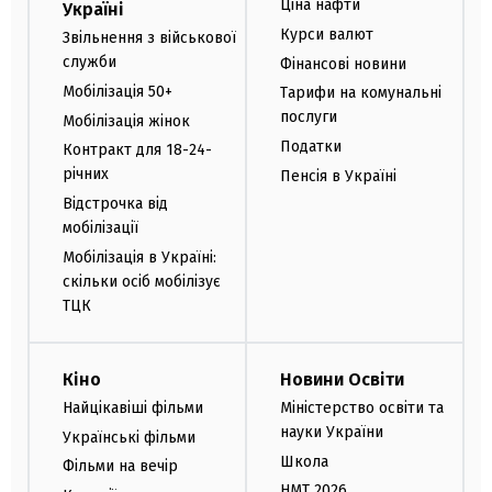
Ціна нафти
Україні
Курси валют
Звільнення з військової
служби
Фінансові новини
Мобілізація 50+
Тарифи на комунальні
послуги
Мобілізація жінок
Податки
Контракт для 18-24-
річних
Пенсія в Україні
Відстрочка від
мобілізації
Мобілізація в Україні:
скільки осіб мобілізує
ТЦК
Кіно
Новини Освіти
Найцікавіші фільми
Міністерство освіти та
науки України
Українські фільми
Школа
Фільми на вечір
НМТ 2026