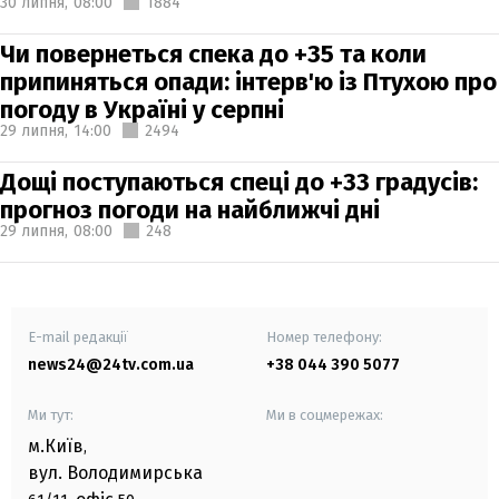
30 липня,
08:00
1884
Чи повернеться спека до +35 та коли
припиняться опади: інтерв'ю із Птухою про
погоду в Україні у серпні
29 липня,
14:00
2494
Дощі поступаються спеці до +33 градусів:
прогноз погоди на найближчі дні
29 липня,
08:00
248
E-mail редакції
Номер телефону:
news24@24tv.com.ua
+38 044 390 5077
Ми тут:
Ми в соцмережах:
м.Київ
,
вул. Володимирська