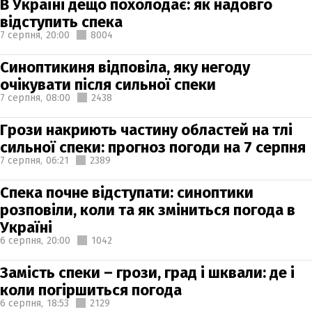
В Україні дещо похолодає: як надовго
відступить спека
7 серпня,
20:00
8004
Синоптикиня відповіла, яку негоду
очікувати після сильної спеки
7 серпня,
08:00
2438
Грози накриють частину областей на тлі
сильної спеки: прогноз погоди на 7 серпня
7 серпня,
06:21
2389
Спека почне відступати: синоптики
розповіли, коли та як зміниться погода в
Україні
6 серпня,
20:00
1042
Замість спеки – грози, град і шквали: де і
коли погіршиться погода
6 серпня,
18:53
2129