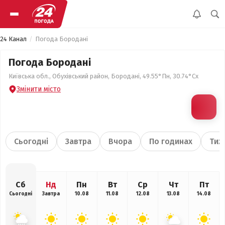
24 Канал
Погода Бородані
Погода Бородані
Київська обл., Обухівський район, Бородані, 49.55°Пн, 30.74°Сх
Змінити місто
Сьогодні
Завтра
Вчора
По годинах
Тиж
Сб
Нд
Пн
Вт
Ср
Чт
Пт
Сьогодні
Завтра
10.08
11.08
12.08
13.08
14.08