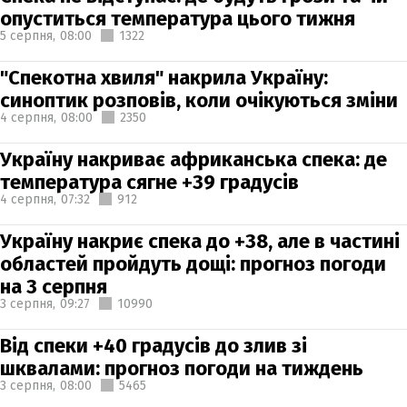
опуститься температура цього тижня
5 серпня,
08:00
1322
"Спекотна хвиля" накрила Україну:
синоптик розповів, коли очікуються зміни
4 серпня,
08:00
2350
Україну накриває африканська спека: де
температура сягне +39 градусів
4 серпня,
07:32
912
Україну накриє спека до +38, але в частині
областей пройдуть дощі: прогноз погоди
на 3 серпня
3 серпня,
09:27
10990
Від спеки +40 градусів до злив зі
шквалами: прогноз погоди на тиждень
3 серпня,
08:00
5465