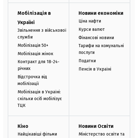
Мобілізація в
Новини економіки
Ціна нафти
Україні
Курси валют
Звільнення з військової
служби
Фінансові новини
Мобілізація 50+
Тарифи на комунальні
послуги
Мобілізація жінок
Податки
Контракт для 18-24-
річних
Пенсія в Україні
Відстрочка від
мобілізації
Мобілізація в Україні:
скільки осіб мобілізує
ТЦК
Кіно
Новини Освіти
Найцікавіші фільми
Міністерство освіти та