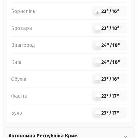
Бориспіль
23°
/
16°
Бровари
23°
/
18°
Вишгород
24°
/
18°
Київ
24°
/
18°
Обухів
23°
/
16°
Фастів
22°
/
17°
Буча
23°
/
17°
Автономна Республіка Крим