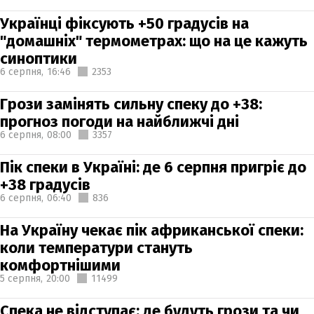
Українці фіксують +50 градусів на
"домашніх" термометрах: що на це кажуть
синоптики
6 серпня,
16:46
2353
Грози замінять сильну спеку до +38:
прогноз погоди на найближчі дні
6 серпня,
08:00
3357
Пік спеки в Україні: де 6 серпня пригріє до
+38 градусів
6 серпня,
06:40
836
На Україну чекає пік африканської спеки:
коли температури стануть
комфортнішими
5 серпня,
20:00
11499
Спека не відступає: де будуть грози та чи