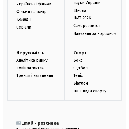
науки України
Українські фільми
Школа
Фільми на вечір
НМТ 2026
Комедії
Саморозвиток
Серіали
Навчання за кордоном
Нерухомість
Спорт
Аналітика ринку
Бокс
Купівля житла
Футбол
Тренди і натхнення
Теніс
Біатлон
Інші види спорту
Email - розсилка
Будьте в курсі всіх новин і оновлень!