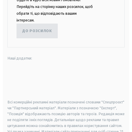
Перейдіть на сторінку наших розсилок, щоб
обрати ті, що відповідають вашим
інтересам.
ДО РОЗСИЛОК
Наші додатки:
android
apple
smart tv
samsung smart tv
Всі комерційні рекламні матеріали позначені словами "Спецпроєкт"
чи "Партнерський матеріал". Матеріали з позначкою "Експерт",
"Позиція" відображають позицію авторів та героїв. Редакція може
не поділяти їхніх поглядів. Детальніше щодо реклами та правил
цитування можна ознайомитись в правилах користування сайтом.
Усі права захищені.
Матеріали сайту призначені для осіб старше
21