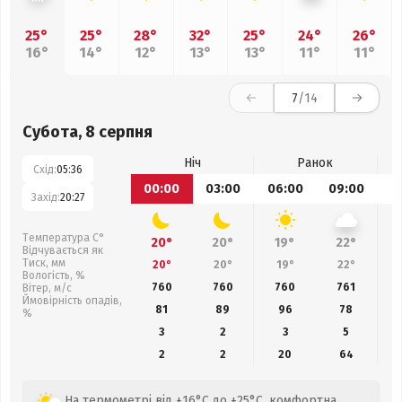
25°
25°
28°
32°
25°
24°
26°
16°
14°
12°
13°
13°
11°
11°
7
/14
Субота, 8 серпня
Ніч
Ранок
Схід:
05:36
00:00
03:00
06:00
09:00
1
Захід:
20:27
Температура С°
20°
20°
19°
22°
Відчувається як
Тиск, мм
20°
20°
19°
22°
Вологість, %
760
760
760
761
Вітер, м/с
Ймовірність опадів,
81
89
96
78
%
3
2
3
5
2
2
20
64
На термометрі від +16°C до +25°C, комфортна