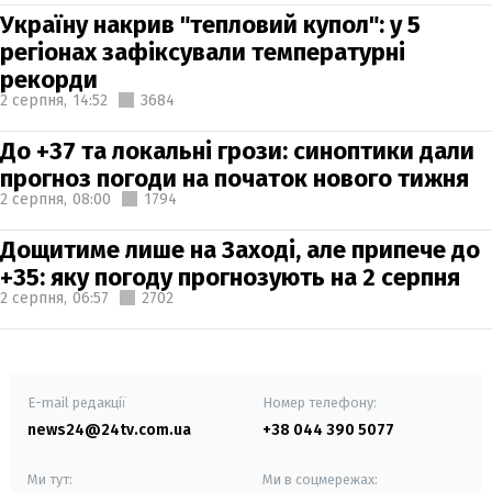
Україну накрив "тепловий купол": у 5
регіонах зафіксували температурні
рекорди
2 серпня,
14:52
3684
До +37 та локальні грози: синоптики дали
прогноз погоди на початок нового тижня
2 серпня,
08:00
1794
Дощитиме лише на Заході, але припече до
+35: яку погоду прогнозують на 2 серпня
2 серпня,
06:57
2702
E-mail редакції
Номер телефону:
news24@24tv.com.ua
+38 044 390 5077
Ми тут:
Ми в соцмережах: