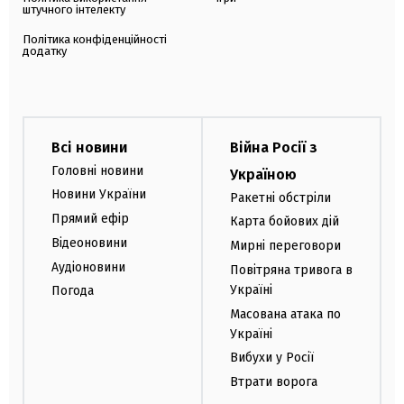
штучного інтелекту
Політика конфіденційності
додатку
Всі новини
Війна Росії з
Головні новини
Україною
Новини України
Ракетні обстріли
Прямий ефір
Карта бойових дій
Відеоновини
Мирні переговори
Аудіоновини
Повітряна тривога в
Україні
Погода
Масована атака по
Україні
Вибухи у Росії
Втрати ворога