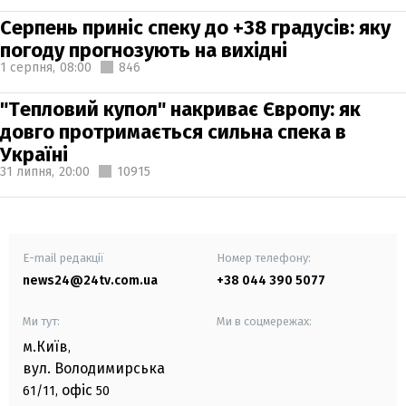
Серпень приніс спеку до +38 градусів: яку
погоду прогнозують на вихідні
1 серпня,
08:00
846
"Тепловий купол" накриває Європу: як
довго протримається сильна спека в
Україні
31 липня,
20:00
10915
E-mail редакції
Номер телефону:
news24@24tv.com.ua
+38 044 390 5077
Ми тут:
Ми в соцмережах:
м.Київ
,
вул. Володимирська
офіс
61/11,
50