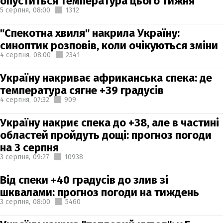
опуститься температура цього тижня
5 серпня,
08:00
1312
"Спекотна хвиля" накрила Україну:
синоптик розповів, коли очікуються зміни
4 серпня,
08:00
2341
Україну накриває африканська спека: де
температура сягне +39 градусів
4 серпня,
07:32
909
Україну накриє спека до +38, але в частині
областей пройдуть дощі: прогноз погоди
на 3 серпня
3 серпня,
09:27
10938
Від спеки +40 градусів до злив зі
шквалами: прогноз погоди на тиждень
3 серпня,
08:00
5460