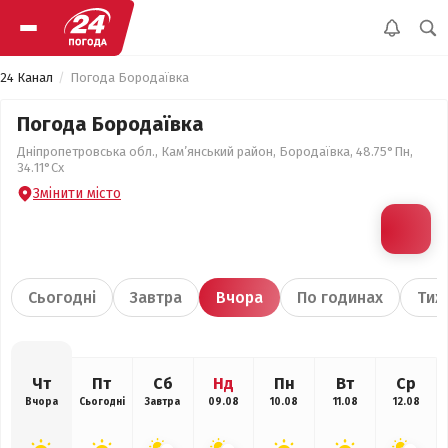
24 Канал
Погода Бородаївка
Погода Бородаївка
Дніпропетровська обл., Кам’янський район, Бородаївка, 48.75°Пн,
34.11°Сх
Змінити місто
Сьогодні
Завтра
Вчора
По годинах
Тиж
Чт
Пт
Сб
Нд
Пн
Вт
Ср
Вчора
Сьогодні
Завтра
09.08
10.08
11.08
12.08