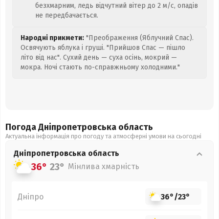
безхмарним, ледь відчутний вітер до 2 м/с, опадів
не передбачається.
Народні прикмети:
"Преображення (Яблучний Спас).
Освячують яблука і груші. "Прийшов Спас — пішло
літо від нас". Сухий день — суха осінь, мокрий —
мокра. Ночі стають по-справжньому холодними."
Погода Дніпропетровська
область
Актуальна інформація про погоду та атмосферні умови на сьогодні
Дніпропетровська
область
36°
23°
Мінлива хмарність
Дніпро
36°
/
23°