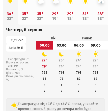
34°
35°
35°
29°
29°
31°
28°
23°
22°
23°
19°
18°
18°
18°
Четвер, 6 серпня
Ніч
Ранок
Схід:
05:22
00:00
03:00
06:00
09:00
1
Захід:
20:13
Температура С°
27°
26°
24°
27°
Відчувається як
Тиск, мм
29°
26°
24°
28°
Вологість, %
762
763
763
763
Вітер, м/с
Ймовірність опадів,
68
73
82
62
%
1
1
1
1
2
2
2
2
Температура від +23°C до +34°C, спека, уникайте
прямого сонця. З ранку до вечора небо буде