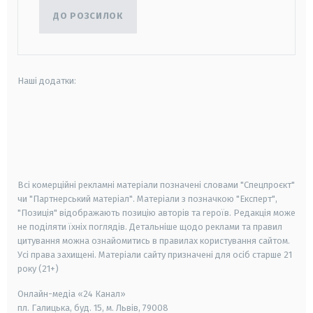
ДО РОЗСИЛОК
Наші додатки:
android
apple
smart tv
samsung smart tv
Всі комерційні рекламні матеріали позначені словами "Спецпроєкт"
чи "Партнерський матеріал". Матеріали з позначкою "Експерт",
"Позиція" відображають позицію авторів та героїв. Редакція може
не поділяти їхніх поглядів. Детальніше щодо реклами та правил
цитування можна ознайомитись в правилах користування сайтом.
Усі права захищені.
Матеріали сайту призначені для осіб старше
21
року (21+)
Онлайн-медіа «24 Канал»
пл. Галицька, буд. 15, м. Львів, 79008