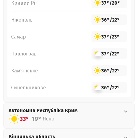
Кривий Ріг
37°
/
20°
Нікополь
36°
/
22°
Самар
37°
/
23°
Павлоград
37°
/
22°
Кам’янське
36°
/
22°
Синельникове
36°
/
22°
Автономна Республіка Крим
33°
19°
Ясно
Вінницька
область