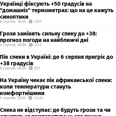
Українці фіксують +50 градусів на
"домашніх" термометрах: що на це кажуть
синоптики
6 серпня,
16:46
2201
Грози замінять сильну спеку до +38:
прогноз погоди на найближчі дні
6 серпня,
08:00
3313
Пік спеки в Україні: де 6 серпня пригріє до
+38 градусів
6 серпня,
06:40
823
На Україну чекає пік африканської спеки:
коли температури стануть
комфортнішими
5 серпня,
20:00
11433
Спека не відступає: де будуть грози та чи