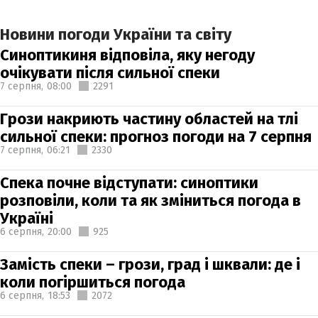
Новини погоди України та світу
Синоптикиня відповіла, яку негоду
очікувати після сильної спеки
7 серпня,
08:00
2291
Грози накриють частину областей на тлі
сильної спеки: прогноз погоди на 7 серпня
7 серпня,
06:21
2330
Спека почне відступати: синоптики
розповіли, коли та як зміниться погода в
Україні
6 серпня,
20:00
925
Замість спеки – грози, град і шквали: де і
коли погіршиться погода
6 серпня,
18:53
2072