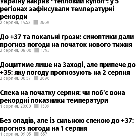
Україну накрив "тепловий купол": у 5
регіонах зафіксували температурні
рекорди
2 серпня,
14:52
3669
До +37 та локальні грози: синоптики дали
прогноз погоди на початок нового тижня
2 серпня,
08:00
1793
Дощитиме лише на Заході, але припече до
+35: яку погоду прогнозують на 2 серпня
2 серпня,
06:57
2696
Спека на початку серпня: чи поб'є вона
рекордні показники температури
1 серпня,
20:00
1539
Без опадів, але із сильною спекою до +37:
прогноз погоди на 1 серпня
1 серпня,
09:05
657