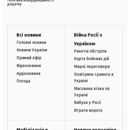
Політика конфіденційності
додатку
Всі новини
Війна Росії з
Головні новини
Україною
Новини України
Ракетні обстріли
Прямий ефір
Карта бойових дій
Відеоновини
Мирні переговори
Аудіоновини
Повітряна тривога в
Україні
Погода
Масована атака по
Україні
Вибухи у Росії
Втрати ворога
Мобілізація в
Новини економіки