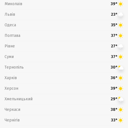
Миколаїв
39°
Львів
23°
Одеса
35°
Полтава
37°
Рівне
27°
Суми
37°
Тернопіль
30°
Харків
36°
Херсон
39°
Хмельницький
29°
Черкаси
38°
Чернігів
33°