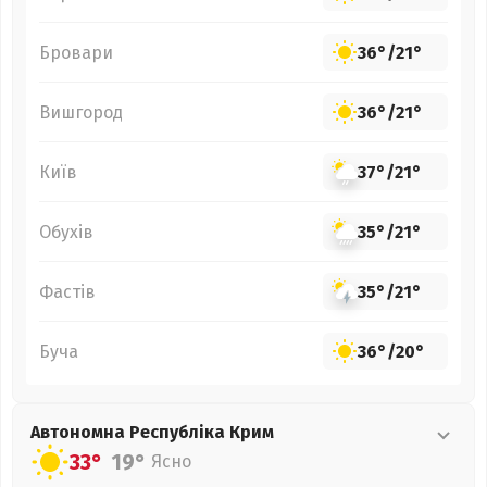
Бровари
36°
/
21°
Вишгород
36°
/
21°
Київ
37°
/
21°
Обухів
35°
/
21°
Фастів
35°
/
21°
Буча
36°
/
20°
Автономна Республіка Крим
33°
19°
Ясно