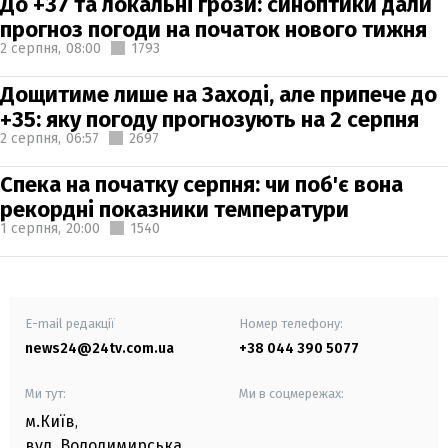
До +37 та локальні грози: синоптики дали
прогноз погоди на початок нового тижня
2 серпня,
08:00
1793
Дощитиме лише на Заході, але припече до
+35: яку погоду прогнозують на 2 серпня
2 серпня,
06:57
2697
Спека на початку серпня: чи поб'є вона
рекордні показники температури
1 серпня,
20:00
1540
E-mail редакції
Номер телефону:
news24@24tv.com.ua
+38 044 390 5077
Ми тут:
Ми в соцмережах:
м.Київ
,
вул. Володимирська