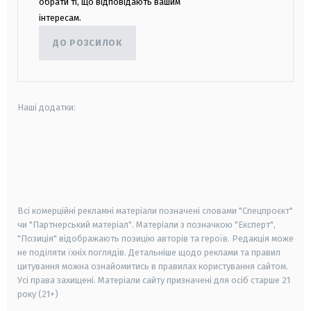
обрати ті, що відповідають вашим
інтересам.
ДО РОЗСИЛОК
Наші додатки:
android
apple
smart tv
samsung smart tv
Всі комерційні рекламні матеріали позначені словами "Спецпроєкт"
чи "Партнерський матеріал". Матеріали з позначкою "Експерт",
"Позиція" відображають позицію авторів та героїв. Редакція може
не поділяти їхніх поглядів. Детальніше щодо реклами та правил
цитування можна ознайомитись в правилах користування сайтом.
Усі права захищені.
Матеріали сайту призначені для осіб старше
21
року (21+)