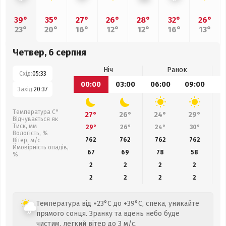
39°
35°
27°
26°
28°
32°
26°
23°
20°
16°
12°
12°
16°
13°
Четвер, 6 серпня
Ніч
Ранок
Схід:
05:33
00:00
03:00
06:00
09:00
1
Захід:
20:37
Температура С°
27°
26°
24°
29°
Відчувається як
Тиск, мм
29°
26°
24°
30°
Вологість, %
762
762
762
762
Вітер, м/с
Ймовірність опадів,
67
69
78
58
%
2
2
2
2
2
2
2
2
Температура від +23°C до +39°C, спека, уникайте
прямого сонця. Зранку та вдень небо буде
чистим, легкий вітер до 3 м/с.