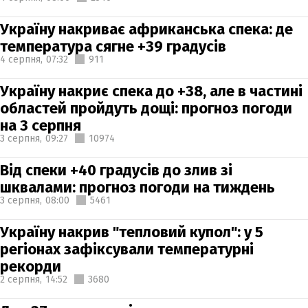
Україну накриває африканська спека: де
температура сягне +39 градусів
4 серпня,
07:32
911
Україну накриє спека до +38, але в частині
областей пройдуть дощі: прогноз погоди
на 3 серпня
3 серпня,
09:27
10974
Від спеки +40 градусів до злив зі
шквалами: прогноз погоди на тиждень
3 серпня,
08:00
5461
Україну накрив "тепловий купол": у 5
регіонах зафіксували температурні
рекорди
2 серпня,
14:52
3680