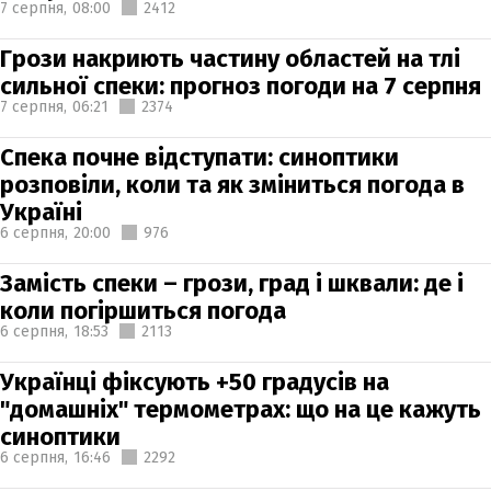
7 серпня,
08:00
2412
Грози накриють частину областей на тлі
сильної спеки: прогноз погоди на 7 серпня
7 серпня,
06:21
2374
Спека почне відступати: синоптики
розповіли, коли та як зміниться погода в
Україні
6 серпня,
20:00
976
Замість спеки – грози, град і шквали: де і
коли погіршиться погода
6 серпня,
18:53
2113
Українці фіксують +50 градусів на
"домашніх" термометрах: що на це кажуть
синоптики
6 серпня,
16:46
2292