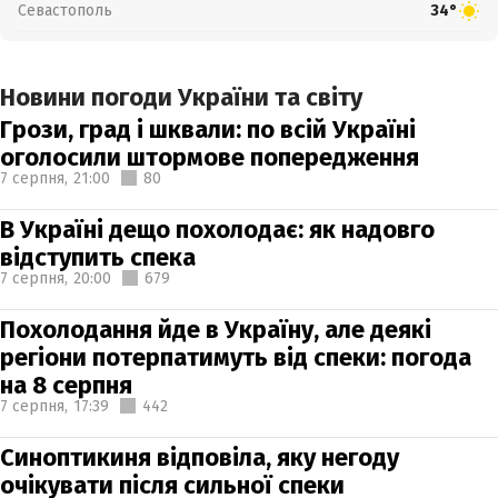
Севастополь
34°
Новини погоди України та світу
Грози, град і шквали: по всій Україні
оголосили штормове попередження
7 серпня,
21:00
80
В Україні дещо похолодає: як надовго
відступить спека
7 серпня,
20:00
679
Похолодання йде в Україну, але деякі
регіони потерпатимуть від спеки: погода
на 8 серпня
7 серпня,
17:39
442
Синоптикиня відповіла, яку негоду
очікувати після сильної спеки