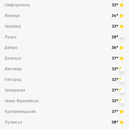
Сімферополь
33°
Вінниця
34°
Чернівці
33°
Луцьк
28°
Дніпро
36°
Донецьк
37°
Житомир
33°
Ужгород
32°
Запоріжжя
37°
Івано-Франківськ
32°
Кропивницький
37°
Луганськ
38°