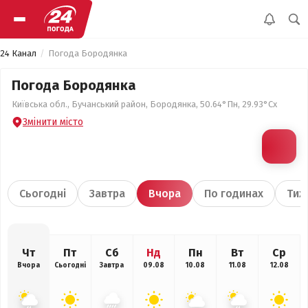
24 Канал
Погода Бородянка
Погода Бородянка
Київська обл., Бучанський район, Бородянка, 50.64°Пн, 29.93°Сх
Змінити місто
Сьогодні
Завтра
Вчора
По годинах
Тиж
Чт
Пт
Сб
Нд
Пн
Вт
Ср
Вчора
Сьогодні
Завтра
09.08
10.08
11.08
12.08