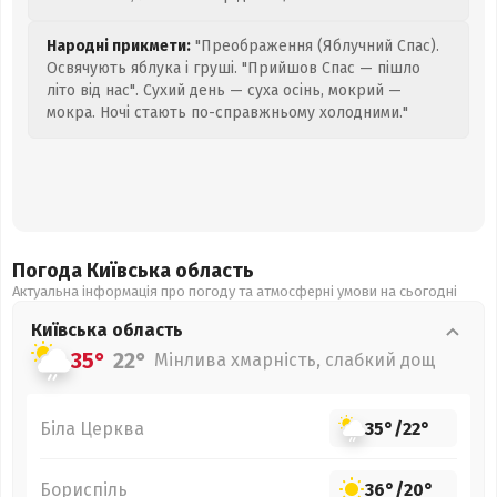
Народні прикмети:
"Преображення (Яблучний Спас).
Освячують яблука і груші. "Прийшов Спас — пішло
літо від нас". Сухий день — суха осінь, мокрий —
мокра. Ночі стають по-справжньому холодними."
Погода Київська
область
Актуальна інформація про погоду та атмосферні умови на сьогодні
Київська
область
35°
22°
Мінлива хмарність, слабкий дощ
Біла Церква
35°
/
22°
Бориспіль
36°
/
20°