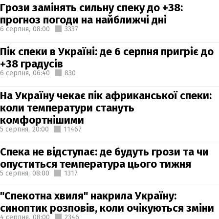
Грози замінять сильну спеку до +38:
прогноз погоди на найближчі дні
6 серпня,
08:00
3337
Пік спеки в Україні: де 6 серпня пригріє до
+38 градусів
6 серпня,
06:40
830
На Україну чекає пік африканської спеки:
коли температури стануть
комфортнішими
5 серпня,
20:00
11467
Спека не відступає: де будуть грози та чи
опуститься температура цього тижня
5 серпня,
08:00
1317
"Спекотна хвиля" накрила Україну:
синоптик розповів, коли очікуються зміни
4 серпня,
08:00
2346