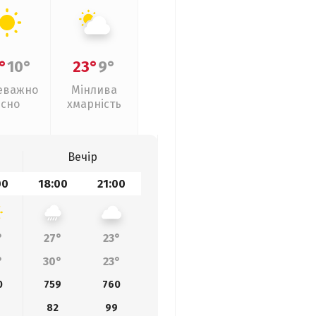
°
10°
23°
9°
еважно
Мінлива
ясно
хмарність
Вечір
00
18:00
21:00
°
27°
23°
°
30°
23°
0
759
760
9
82
99