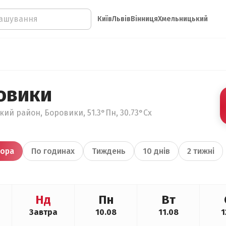
Київ
Львів
Вінниця
Хмельницький
овики
ький район, Боровики, 51.3°Пн, 30.73°Сх
ора
По годинах
Тиждень
10 днів
2 тижні
Нд
Пн
Вт
Завтра
10.08
11.08
1