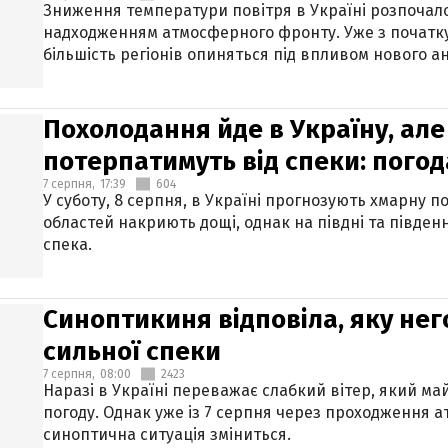
Зниження температури повітря в Україні розпочалос
надходженням атмосферного фронту. Уже з початку
більшість регіонів опиняться під впливом нового а
Похолодання йде в Україну, але
потерпатимуть від спеки: погод
7 серпня,
17:39
604
У суботу, 8 серпня, в Україні прогнозують хмарну п
областей накриють дощі, однак на півдні та півден
спека.
Синоптикиня відповіла, яку нег
сильної спеки
7 серпня,
08:00
2423
Наразі в Україні переважає слабкий вітер, який м
погоду. Однак уже із 7 серпня через проходження 
синоптична ситуація зміниться.