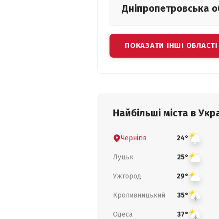
Дніпропетровська
о
ПОКАЗАТИ ІНШІ ОБЛАСТІ
Найбільші міста в Укра
Чернігів
24°
Луцьк
25°
Ужгород
29°
Кропивницький
35°
Одеса
37°