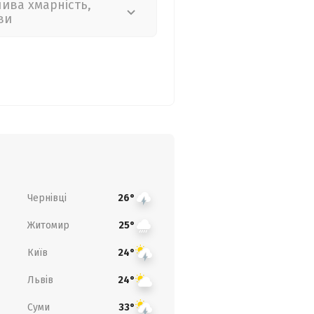
лива хмарність,
ви
Чернівці
26°
Житомир
25°
Київ
24°
Львів
24°
Суми
33°