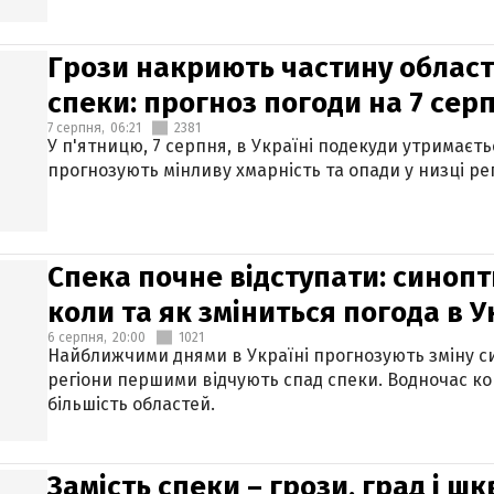
Грози накриють частину областе
спеки: прогноз погоди на 7 сер
7 серпня,
06:21
2381
У п'ятницю, 7 серпня, в Україні подекуди утримаєт
прогнозують мінливу хмарність та опади у низці рег
Спека почне відступати: синопт
коли та як зміниться погода в У
6 серпня,
20:00
1021
Найближчими днями в Україні прогнозують зміну син
регіони першими відчують спад спеки. Водночас к
більшість областей.
Замість спеки – грози, град і шк