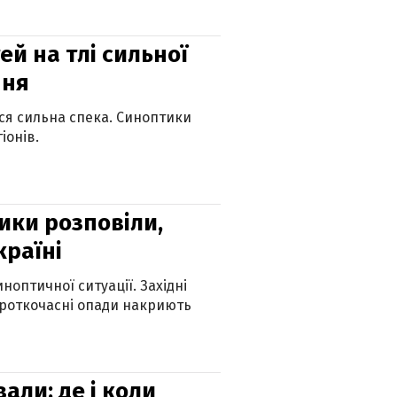
й на тлі сильної
пня
ься сильна спека. Синоптики
іонів.
ики розповіли,
країні
оптичної ситуації. Західні
ороткочасні опади накриють
вали: де і коли