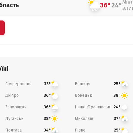
Мін
36°
24°
бласть
зли
їні
Сімферополь
Вінниця
33°
25°
Дніпро
Донецьк
36°
38°
Запоріжжя
Івано-Франківськ
36°
24°
Луганськ
Миколаїв
38°
37°
Полтава
Рівне
34°
25°