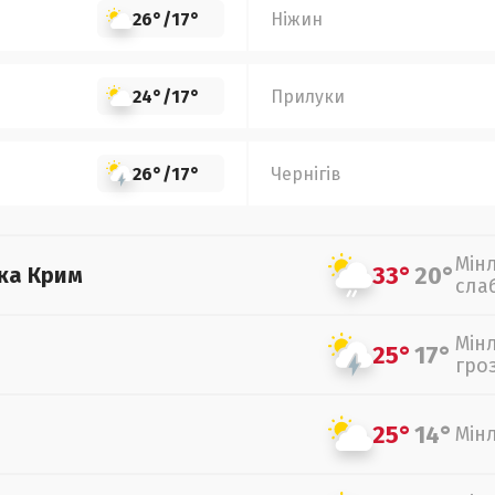
26°
/
17°
Ніжин
24°
/
17°
Прилуки
26°
/
17°
Чернігів
Мін
33°
20°
ка Крим
сла
Мін
25°
17°
гро
25°
14°
Мін