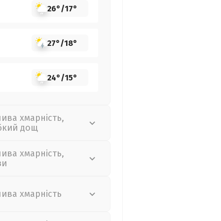
26°
/
17°
27°
/
18°
24°
/
15°
лива хмарність,
бкий дощ
лива хмарність,
зи
лива хмарність