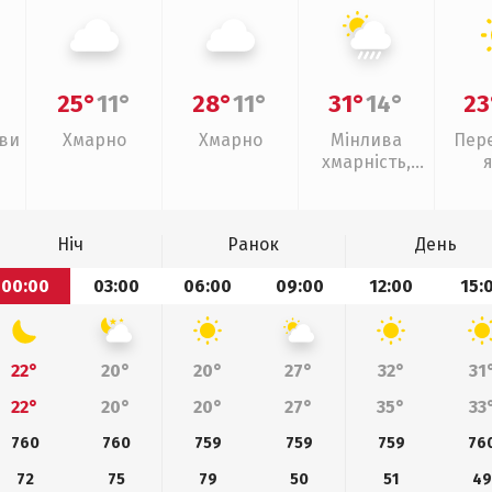
25°
11°
28°
11°
31°
14°
23
иви
Хмарно
Хмарно
Мінлива
Пер
хмарність,
зливи
Ніч
Ранок
День
00:00
03:00
06:00
09:00
12:00
15:
22°
20°
20°
27°
32°
31
22°
20°
20°
27°
35°
33
760
760
759
759
759
76
72
75
79
50
51
4