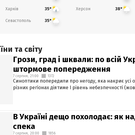
Харків
Херсон
35°
38°
Севастополь
35°
ни та світу
Грози, град і шквали: по всій У
штормове попередження
7 серпня,
21:00
1372
Синоптики попередили про негоду, яка накриє усі об
різних регіонах діятиме І рівень небезпечності (жов
В Україні дещо похолодає: як н
спека
7 серпня,
20:00
1856