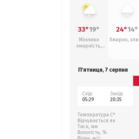
33°
19°
24°
14°
Мінлива
Хмарно, зл
хмарність,
слабкий дощ
П'ятниця, 7 серпня
Схід:
Захід:
05:29
20:35
Температура С°
Відчувається як
Тиск, мм
Вологість, %
Вітер, м/с