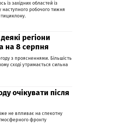
ь із західних областей із
 наступного робочого тижня
нтициклону.
 деякі регіони
а на 8 серпня
огоду з проясненнями. Більшість
ному сході утримається сильна
оду очікувати після
айже не впливає на спекотну
атмосферного фронту