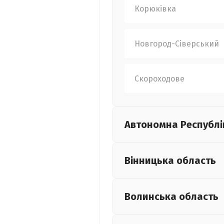
Корюківка
Новгород-Сіверський
Скороходове
Автономна Республі
Вінницька
область
Волинська
область