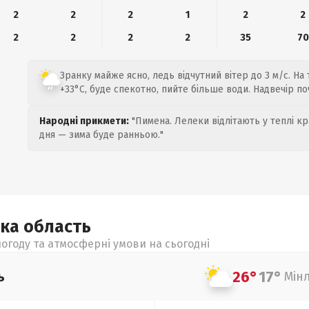
2
2
2
1
2
2
2
2
2
2
35
70
Зранку майже ясно, ледь відчутний вітер до 3 м/с. На
+33°C, буде спекотно, пийте більше води. Надвечір по
Народні прикмети:
"Пимена. Лелеки відлітають у теплі кр
дня — зима буде ранньою."
ька
область
огоду та атмосферні умови на сьогодні
26°
17°
ь
Мін