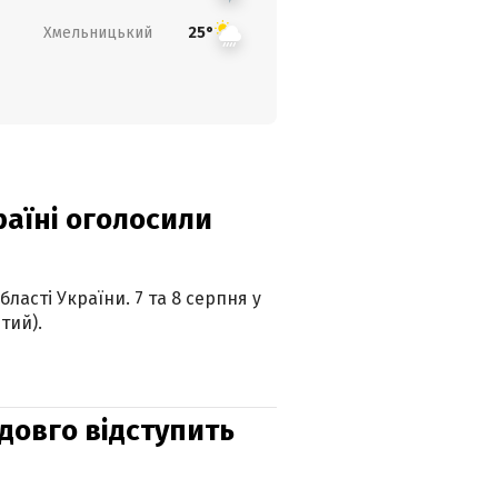
Хмельницький
25°
країні оголосили
ласті України. 7 та 8 серпня у
тий).
адовго відступить