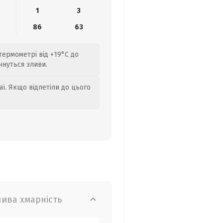
1
3
86
63
 термометрі від +19°C до
чнуться зливи.
аї. Якщо відлетіли до цього
лива хмарність