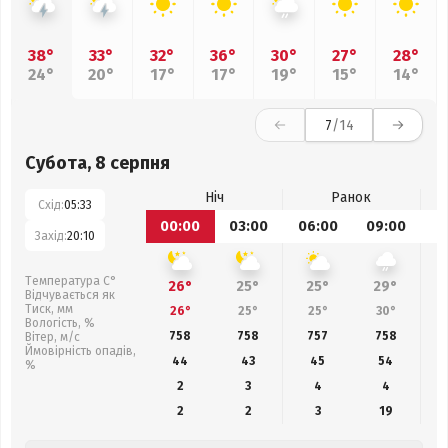
38°
33°
32°
36°
30°
27°
28°
24°
20°
17°
17°
19°
15°
14°
7
/14
Субота, 8 серпня
Ніч
Ранок
Схід:
05:33
00:00
03:00
06:00
09:00
1
Захід:
20:10
Температура С°
26°
25°
25°
29°
Відчувається як
Тиск, мм
26°
25°
25°
30°
Вологість, %
758
758
757
758
Вітер, м/с
Ймовірність опадів,
44
43
45
54
%
2
3
4
4
2
2
3
19