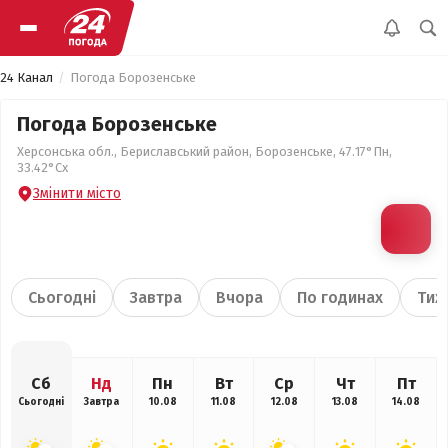
24 Канал
Погода Борозенське
Погода Борозенське
Херсонська обл., Бериславський район, Борозенське, 47.17°Пн,
33.42°Сх
Змінити місто
Сьогодні
Завтра
Вчора
По годинах
Тиж
Сб
Нд
Пн
Вт
Ср
Чт
Пт
Сьогодні
Завтра
10.08
11.08
12.08
13.08
14.08