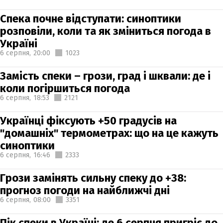
Спека почне відступати: синоптики
розповіли, коли та як зміниться погода в
Україні
6 серпня,
20:00
1023
Замість спеки – грози, град і шквали: де і
коли погіршиться погода
6 серпня,
18:53
2121
Українці фіксують +50 градусів на
"домашніх" термометрах: що на це кажуть
синоптики
6 серпня,
16:46
2333
Грози замінять сильну спеку до +38:
прогноз погоди на найближчі дні
6 серпня,
08:00
3351
Пік спеки в Україні: де 6 серпня пригріє до