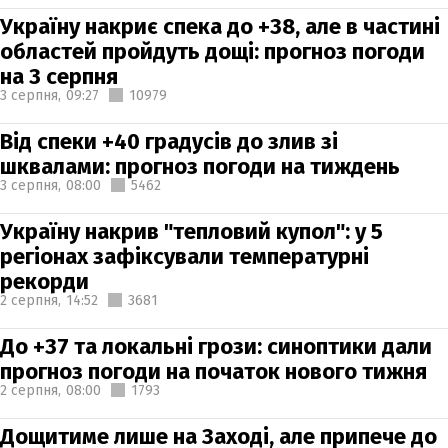
Україну накриє спека до +38, але в частині
областей пройдуть дощі: прогноз погоди
на 3 серпня
3 серпня,
09:27
10979
Від спеки +40 градусів до злив зі
шквалами: прогноз погоди на тиждень
3 серпня,
08:00
5462
Україну накрив "тепловий купол": у 5
регіонах зафіксували температурні
рекорди
2 серпня,
14:52
3681
До +37 та локальні грози: синоптики дали
прогноз погоди на початок нового тижня
2 серпня,
08:00
1793
Дощитиме лише на Заході, але припече до