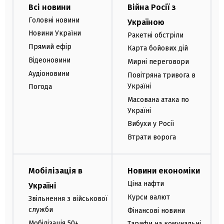
Всі новини
Війна Росії з
Головні новини
Україною
Новини України
Ракетні обстріли
Прямий ефір
Карта бойових дій
Відеоновини
Мирні переговори
Аудіоновини
Повітряна тривога в
Україні
Погода
Масована атака по
Україні
Вибухи у Росії
Втрати ворога
Мобілізація в
Новини економіки
Ціна нафти
Україні
Курси валют
Звільнення з військової
служби
Фінансові новини
Мобілізація 50+
Тарифи на комунальні