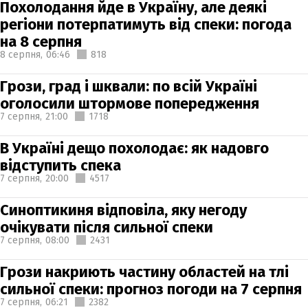
Похолодання йде в Україну, але деякі
регіони потерпатимуть від спеки: погода
на 8 серпня
8 серпня,
06:46
818
Грози, град і шквали: по всій Україні
оголосили штормове попередження
7 серпня,
21:00
1718
В Україні дещо похолодає: як надовго
відступить спека
7 серпня,
20:00
4517
Синоптикиня відповіла, яку негоду
очікувати після сильної спеки
7 серпня,
08:00
2431
Грози накриють частину областей на тлі
сильної спеки: прогноз погоди на 7 серпня
7 серпня,
06:21
2382