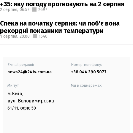
+35: яку погоду прогнозують на 2 серпня
2 серпня,
06:57
2697
Спека на початку серпня: чи поб'є вона
рекордні показники температури
1 серпня,
20:00
1540
E-mail редакції
Номер телефону:
news24@24tv.com.ua
+38 044 390 5077
Ми тут:
Ми в соцмережах:
м.Київ
,
вул. Володимирська
офіс
61/11,
50