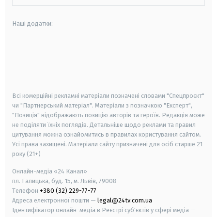
Наші додатки:
android
apple
smart tv
samsung smart tv
Всі комерційні рекламні матеріали позначені словами "Спецпроєкт"
чи "Партнерський матеріал". Матеріали з позначкою "Експерт",
"Позиція" відображають позицію авторів та героїв. Редакція може
не поділяти їхніх поглядів. Детальніше щодо реклами та правил
цитування можна ознайомитись в правилах користування сайтом.
Усі права захищені.
Матеріали сайту призначені для осіб старше
21
року (21+)
Онлайн-медіа «24 Канал»
пл. Галицька, буд. 15, м. Львів, 79008
Телефон
+380 (32) 229-77-77
Адреса електронної пошти —
legal@24tv.com.ua
Ідентифікатор онлайн-медіа в Реєстрі суб'єктів у сфері медіа —