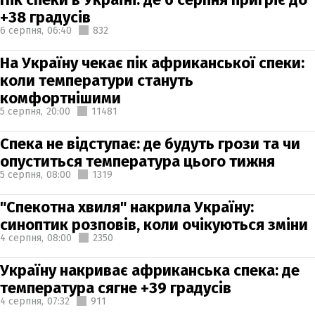
+38 градусів
6 серпня,
06:40
832
На Україну чекає пік африканської спеки:
коли температури стануть
комфортнішими
5 серпня,
20:00
11481
Спека не відступає: де будуть грози та чи
опуститься температура цього тижня
5 серпня,
08:00
1319
"Спекотна хвиля" накрила Україну:
синоптик розповів, коли очікуються зміни
4 серпня,
08:00
2350
Україну накриває африканська спека: де
температура сягне +39 градусів
4 серпня,
07:32
911