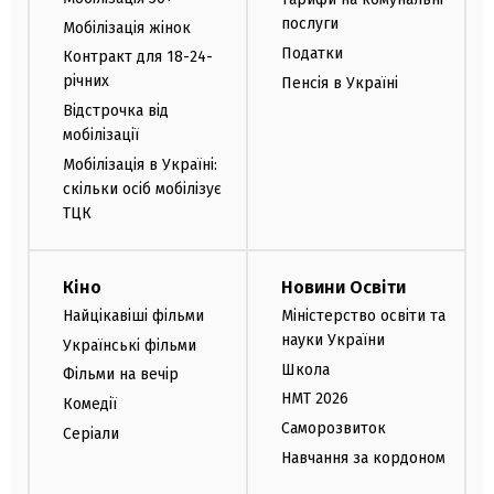
послуги
Мобілізація жінок
Податки
Контракт для 18-24-
річних
Пенсія в Україні
Відстрочка від
мобілізації
Мобілізація в Україні:
скільки осіб мобілізує
ТЦК
Кіно
Новини Освіти
Найцікавіші фільми
Міністерство освіти та
науки України
Українські фільми
Школа
Фільми на вечір
НМТ 2026
Комедії
Саморозвиток
Серіали
Навчання за кордоном