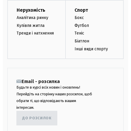
Нерухомість
Спорт
Аналітика ринку
Бокс
Купівля житла
Футбол
Тренди і натхнення
Теніс
Біатлон
Інші види спорту
Email - розсилка
Будьте в курсі всіх новин і оновлень!
Перейдіть на сторінку наших розсилок, щоб
обрати ті, що відповідають вашим
інтересам.
ДО РОЗСИЛОК