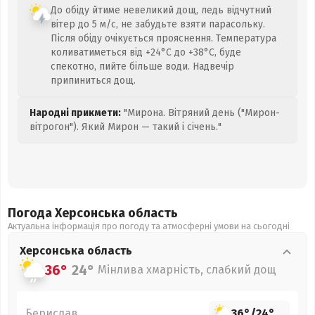
До обіду йтиме невеликий дощ, ледь відчутний
вітер до 5 м/с, не забудьте взяти парасольку.
Після обіду очікується прояснення. Температура
коливатиметься від +24°C до +38°C, буде
спекотно, пийте більше води. Надвечір
припиниться дощ.
Народні прикмети:
"Мирона. Вітряний день ("Мирон-
вітрогон"). Який Мирон — такий і січень."
Погода Херсонська
область
Актуальна інформація про погоду та атмосферні умови на сьогодні
Херсонська
область
36°
24°
Мінлива хмарність, слабкий дощ
Берислав
36°
/
24°