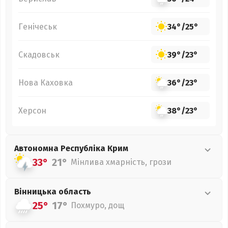
Генічеськ
34°
/
25°
Скадовськ
39°
/
23°
Нова Каховка
36°
/
23°
Херсон
38°
/
23°
Автономна Республіка Крим
33°
21°
Мінлива хмарність, грози
Вінницька
область
25°
17°
Похмуро, дощ