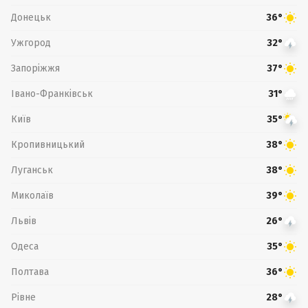
Донецьк
36°
Ужгород
32°
Запоріжжя
37°
Івано-Франківськ
31°
Київ
35°
Кропивницький
38°
Луганськ
38°
Миколаїв
39°
Львів
26°
Одеса
35°
Полтава
36°
Рівне
28°