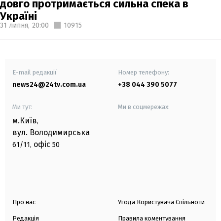
довго протримається сильна спека в
Україні
31 липня,
20:00
10915
E-mail редакції
Номер телефону:
news24@24tv.com.ua
+38 044 390 5077
Ми тут:
Ми в соцмережах:
м.Київ
,
вул. Володимирська
офіс
61/11,
50
Про нас
Угода Користувача Спільноти
Редакція
Правила коментування