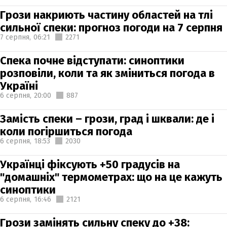
Грози накриють частину областей на тлі
сильної спеки: прогноз погоди на 7 серпня
7 серпня,
06:21
2271
Спека почне відступати: синоптики
розповіли, коли та як зміниться погода в
Україні
6 серпня,
20:00
887
Замість спеки – грози, град і шквали: де і
коли погіршиться погода
6 серпня,
18:53
2030
Українці фіксують +50 градусів на
"домашніх" термометрах: що на це кажуть
синоптики
6 серпня,
16:46
2121
Грози замінять сильну спеку до +38: