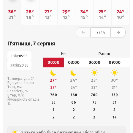
36°
28°
27°
29°
34°
25°
24°
21°
18°
13°
12°
15°
14°
10°
7
/14
П'ятниця, 7 серпня
Ніч
Ранок
Схід:
05:38
00:00
03:00
06:00
09:00
1
Захід:
20:38
Температура С°
27°
24°
23°
30°
Відчувається як
Тиск, мм
27°
24°
23°
31°
Вологість, %
760
760
760
759
Вітер, м/с
Ймовірність опадів,
55
66
75
51
%
1
2
2
2
2
2
2
14
Зранку небо буде безхмарним. Після обіду