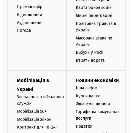
Прямий ефір
Карта бойових дій
Відеоновини
Мирні переговори
Аудіоновини
Повітряна тривога в
Україні
Погода
Масована атака по
Україні
Вибухи у Росії
Втрати ворога
Мобілізація в
Новини економіки
Ціна нафти
Україні
Курси валют
Звільнення з військової
служби
Фінансові новини
Мобілізація 50+
Тарифи на комунальні
послуги
Мобілізація жінок
Податки
Контракт для 18-24-