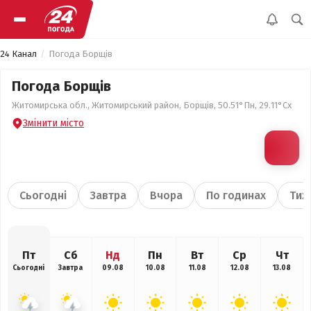
24 Канал
Погода Борщів
Погода Борщів
Житомирська обл., Житомирський район, Борщів, 50.51°Пн, 29.11°Сх
Змінити місто
Сьогодні
Завтра
Вчора
По годинах
Тиж
Пт
Сб
Нд
Пн
Вт
Ср
Чт
Сьогодні
Завтра
09.08
10.08
11.08
12.08
13.08