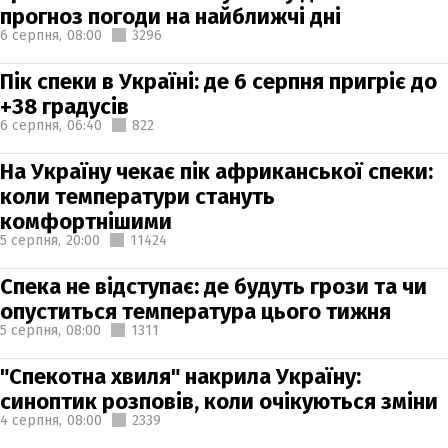
прогноз погоди на найближчі дні
6 серпня,
08:00
3296
Пік спеки в Україні: де 6 серпня пригріє до
+38 градусів
6 серпня,
06:40
822
На Україну чекає пік африканської спеки:
коли температури стануть
комфортнішими
5 серпня,
20:00
11424
Спека не відступає: де будуть грози та чи
опуститься температура цього тижня
5 серпня,
08:00
1311
"Спекотна хвиля" накрила Україну:
синоптик розповів, коли очікуються зміни
4 серпня,
08:00
2339