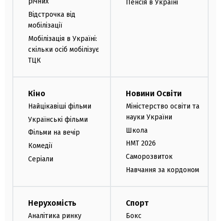
річних
Пенсія в Україні
Відстрочка від
мобілізації
Мобілізація в Україні:
скільки осіб мобілізує
ТЦК
Кіно
Новини Освіти
Найцікавіші фільми
Міністерство освіти та
науки України
Українські фільми
Школа
Фільми на вечір
НМТ 2026
Комедії
Саморозвиток
Серіали
Навчання за кордоном
Нерухомість
Спорт
Аналітика ринку
Бокс