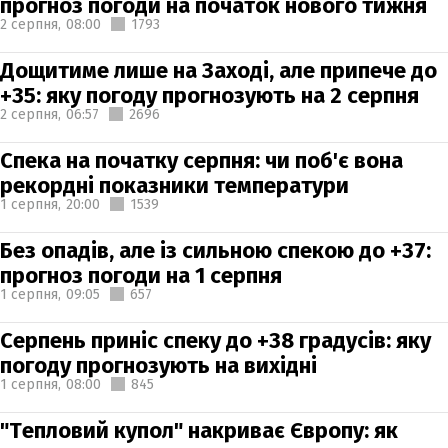
прогноз погоди на початок нового тижня
2 серпня,
08:00
1793
Дощитиме лише на Заході, але припече до
+35: яку погоду прогнозують на 2 серпня
2 серпня,
06:57
2696
Спека на початку серпня: чи поб'є вона
рекордні показники температури
1 серпня,
20:00
1539
Без опадів, але із сильною спекою до +37:
прогноз погоди на 1 серпня
1 серпня,
09:05
657
Серпень приніс спеку до +38 градусів: яку
погоду прогнозують на вихідні
1 серпня,
08:00
845
"Тепловий купол" накриває Європу: як