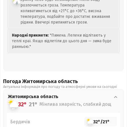
розпочнеться гроза. Температура
коливатиметься від +21°C до +36°C, висока
температура, подбайте про достатнє вживання
рідини. Ввечері припиняться грози.
Народні прикмети:
"Пимена. Лелеки відлітають у
теплі краї. Якщо відлетіли до цього дня — зима буде
ранньою."
Погода Житомирська
область
Актуальна інформація про погоду та атмосферні умови на сьогодні
Житомирська
область
32°
21°
Мінлива хмарність, слабкий дощ
Бердичів
32°
/
21°