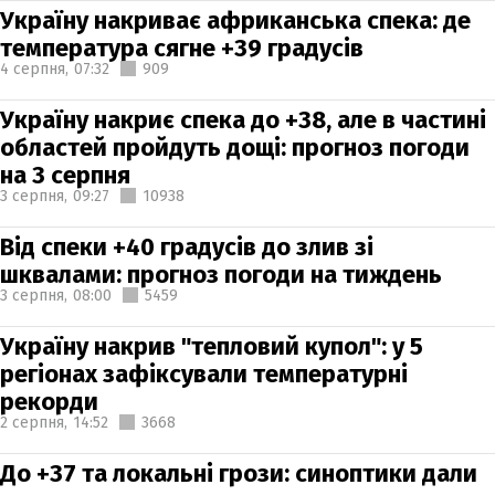
Україну накриває африканська спека: де
температура сягне +39 градусів
4 серпня,
07:32
909
Україну накриє спека до +38, але в частині
областей пройдуть дощі: прогноз погоди
на 3 серпня
3 серпня,
09:27
10938
Від спеки +40 градусів до злив зі
шквалами: прогноз погоди на тиждень
3 серпня,
08:00
5459
Україну накрив "тепловий купол": у 5
регіонах зафіксували температурні
рекорди
2 серпня,
14:52
3668
До +37 та локальні грози: синоптики дали