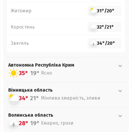
Житомир
31°
/
20°
Коростень
32°
/
21°
Звягель
34°
/
20°
Автономна Республіка Крим
35°
19°
Ясно
Вінницька
область
34°
21°
Мінлива хмарність, зливи
Волинська
область
28°
19°
Хмарно, грози