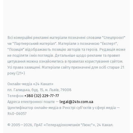
android
apple
smart tv
samsung smart tv
Всі комерційні рекламні матеріали позначені словами "Спецпроєкт"
чи "Партнерський матеріал". Матеріали з позначкою "Експерт",
"Позиція" відображають позицію авторів та героїв. Редакція може
не поділяти їхніх поглядів. Детальніше щодо реклами та правил
цитування можна ознайомитись в правилах користування сайтом.
Усі права захищені.
Матеріали сайту призначені для осіб старше
21
року (21+)
Онлайн-медіа «24 Канал»
пл. Галицька, буд. 15, м. Львів, 79008
Телефон
+380 (32) 229-77-77
Адреса електронної пошти —
legal@24tv.com.ua
Ідентифікатор онлайн-медіа в Реєстрі суб'єктів у сфері медіа —
R40-06057
© 2005—2026,
ПрАТ «Телерадіокомпанія "Люкс"», 24 Канал.