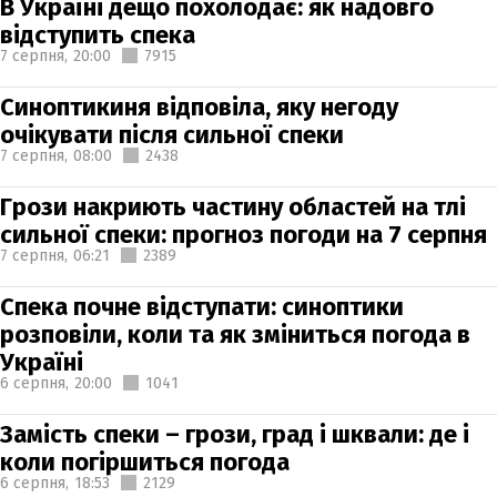
В Україні дещо похолодає: як надовго
відступить спека
7 серпня,
20:00
7915
Синоптикиня відповіла, яку негоду
очікувати після сильної спеки
7 серпня,
08:00
2438
Грози накриють частину областей на тлі
сильної спеки: прогноз погоди на 7 серпня
7 серпня,
06:21
2389
Спека почне відступати: синоптики
розповіли, коли та як зміниться погода в
Україні
6 серпня,
20:00
1041
Замість спеки – грози, град і шквали: де і
коли погіршиться погода
6 серпня,
18:53
2129