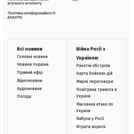
штучного інтелекту
Політика конфіденційності
додатку
Всі новини
Війна Росії з
Головні новини
Україною
Новини України
Ракетні обстріли
Прямий ефір
Карта бойових дій
Відеоновини
Мирні переговори
Аудіоновини
Повітряна тривога в
Україні
Погода
Масована атака по
Україні
Вибухи у Росії
Втрати ворога