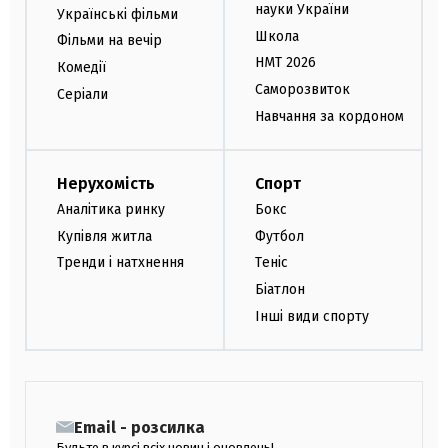
науки України
Українські фільми
Школа
Фільми на вечір
НМТ 2026
Комедії
Саморозвиток
Серіали
Навчання за кордоном
Нерухомість
Спорт
Аналітика ринку
Бокс
Купівля житла
Футбол
Тренди і натхнення
Теніс
Біатлон
Інші види спорту
Email - розсилка
Будьте в курсі всіх новин і оновлень!