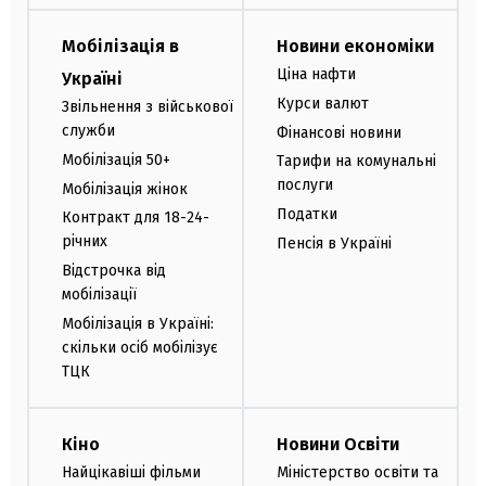
Мобілізація в
Новини економіки
Ціна нафти
Україні
Курси валют
Звільнення з військової
служби
Фінансові новини
Мобілізація 50+
Тарифи на комунальні
послуги
Мобілізація жінок
Податки
Контракт для 18-24-
річних
Пенсія в Україні
Відстрочка від
мобілізації
Мобілізація в Україні:
скільки осіб мобілізує
ТЦК
Кіно
Новини Освіти
Найцікавіші фільми
Міністерство освіти та