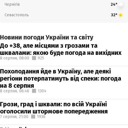
Чернігів
24°
Севастополь
32°
Новини погоди України та світу
До +38, але місцями з грозами та
шквалами: якою буде погода на вихідних
8 серпня,
08:00
925
Похолодання йде в Україну, але деякі
регіони потерпатимуть від спеки: погода
на 8 серпня
8 серпня,
06:46
1304
Грози, град і шквали: по всій Україні
оголосили штормове попередження
7 серпня,
21:00
1936