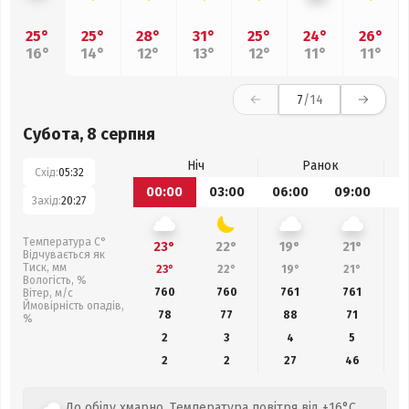
25°
25°
28°
31°
25°
24°
26°
16°
14°
12°
13°
12°
11°
11°
7
/14
Субота, 8 серпня
Ніч
Ранок
Схід:
05:32
00:00
03:00
06:00
09:00
1
Захід:
20:27
Температура С°
23°
22°
19°
21°
Відчувається як
Тиск, мм
23°
22°
19°
21°
Вологість, %
760
760
761
761
Вітер, м/с
Ймовірність опадів,
78
77
88
71
%
2
3
4
5
2
2
27
46
До обіду хмарно. Температура повітря від +16°C