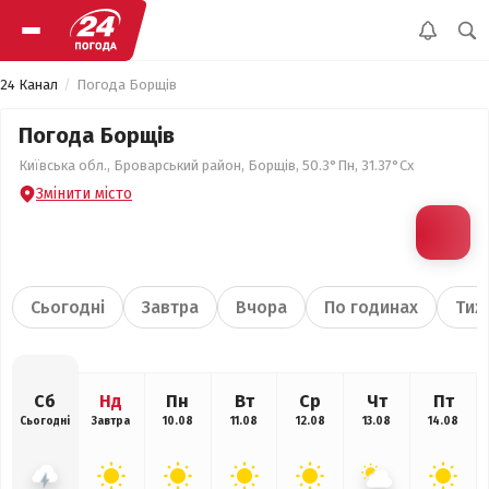
24 Канал
Погода Борщів
Погода Борщів
Київська обл., Броварський район, Борщів, 50.3°Пн, 31.37°Сх
Змінити місто
Сьогодні
Завтра
Вчора
По годинах
Тиж
Сб
Нд
Пн
Вт
Ср
Чт
Пт
Сьогодні
Завтра
10.08
11.08
12.08
13.08
14.08