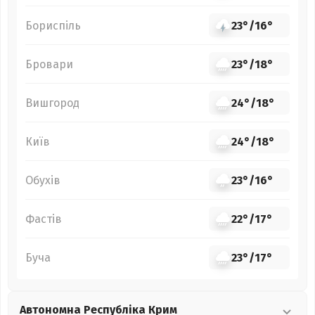
Бориспіль
23°
/
16°
Бровари
23°
/
18°
Вишгород
24°
/
18°
Київ
24°
/
18°
Обухів
23°
/
16°
Фастів
22°
/
17°
Буча
23°
/
17°
Автономна Республіка Крим