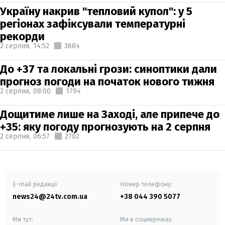
Україну накрив "тепловий купол": у 5
регіонах зафіксували температурні
рекорди
2 серпня,
14:52
3684
До +37 та локальні грози: синоптики дали
прогноз погоди на початок нового тижня
2 серпня,
08:00
1794
Дощитиме лише на Заході, але припече до
+35: яку погоду прогнозують на 2 серпня
2 серпня,
06:57
2702
E-mail редакції
Номер телефону:
news24@24tv.com.ua
+38 044 390 5077
Ми тут:
Ми в соцмережах: