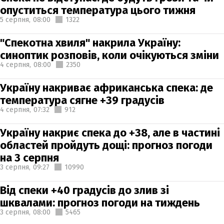
опуститься температура цього тижня
5 серпня,
08:00
1322
"Спекотна хвиля" накрила Україну:
синоптик розповів, коли очікуються зміни
4 серпня,
08:00
2350
Україну накриває африканська спека: де
температура сягне +39 градусів
4 серпня,
07:32
912
Україну накриє спека до +38, але в частині
областей пройдуть дощі: прогноз погоди
на 3 серпня
3 серпня,
09:27
10990
Від спеки +40 градусів до злив зі
шквалами: прогноз погоди на тиждень
3 серпня,
08:00
5465