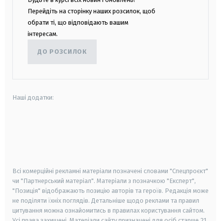
Перейдіть на сторінку наших розсилок, щоб
обрати ті, що відповідають вашим
інтересам.
ДО РОЗСИЛОК
Наші додатки:
android
apple
smart tv
samsung smart tv
Всі комерційні рекламні матеріали позначені словами "Спецпроєкт"
чи "Партнерський матеріал". Матеріали з позначкою "Експерт",
"Позиція" відображають позицію авторів та героїв. Редакція може
не поділяти їхніх поглядів. Детальніше щодо реклами та правил
цитування можна ознайомитись в правилах користування сайтом.
Усі права захищені.
Матеріали сайту призначені для осіб старше
21