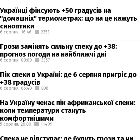
Українці фіксують +50 градусів на
"домашніх" термометрах: що на це кажуть
синоптики
6 серпня,
16:46
2353
Грози замінять сильну спеку до +38:
прогноз погоди на найближчі дні
6 серпня,
08:00
3357
Пік спеки в Україні: де 6 серпня пригріє до
+38 градусів
6 серпня,
06:40
836
На Україну чекає пік африканської спеки:
коли температури стануть
комфортнішими
5 серпня,
20:00
11499
Спека не відступає: де будуть грози та чи