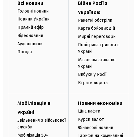
Всі новини
Війна Росії з
Головні новини
Україною
Новини України
Ракетні обстріли
Прямий ефір
Карта бойових дій
Відеоновини
Мирні переговори
Аудіоновини
Повітряна тривога в
Україні
Погода
Масована атака по
Україні
Вибухи у Росії
Втрати ворога
Мобілізація в
Новини економіки
Ціна нафти
Україні
Курси валют
Звільнення з військової
служби
Фінансові новини
Мобілізація 50+
Тарифи на комунальні