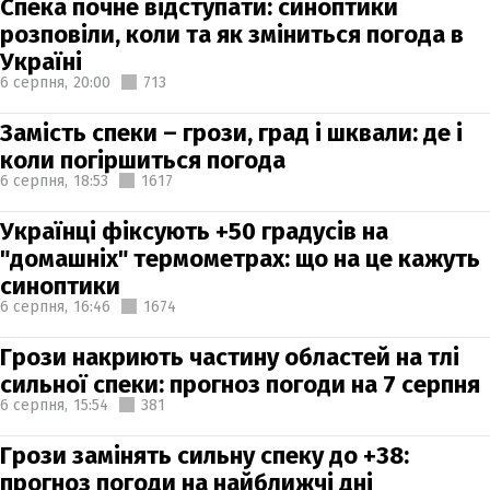
Спека почне відступати: синоптики
розповіли, коли та як зміниться погода в
Україні
6 серпня,
20:00
713
Замість спеки – грози, град і шквали: де і
коли погіршиться погода
6 серпня,
18:53
1617
Українці фіксують +50 градусів на
"домашніх" термометрах: що на це кажуть
синоптики
6 серпня,
16:46
1674
Грози накриють частину областей на тлі
сильної спеки: прогноз погоди на 7 серпня
6 серпня,
15:54
381
Грози замінять сильну спеку до +38:
прогноз погоди на найближчі дні