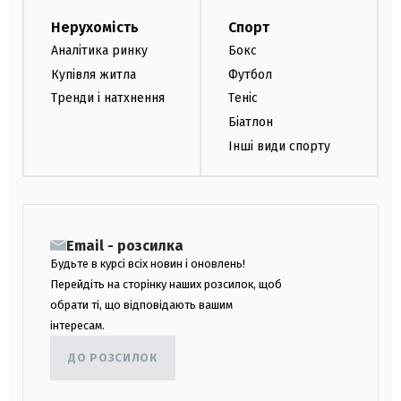
Нерухомість
Спорт
Аналітика ринку
Бокс
Купівля житла
Футбол
Тренди і натхнення
Теніс
Біатлон
Інші види спорту
Email - розсилка
Будьте в курсі всіх новин і оновлень!
Перейдіть на сторінку наших розсилок, щоб
обрати ті, що відповідають вашим
інтересам.
ДО РОЗСИЛОК