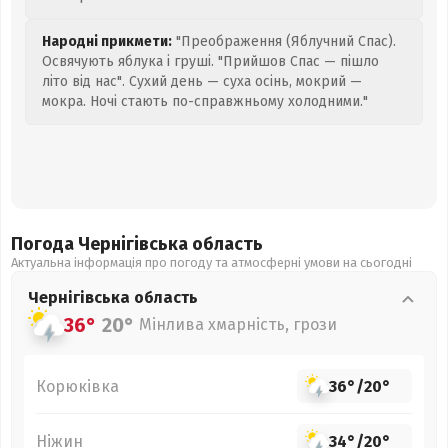
Народні прикмети:
"Преображення (Яблучний Спас).
Освячують яблука і груші. "Прийшов Спас — пішло
літо від нас". Сухий день — суха осінь, мокрий —
мокра. Ночі стають по-справжньому холодними."
Погода Чернігівська
область
Актуальна інформація про погоду та атмосферні умови на сьогодні
Чернігівська
область
36°
20°
Мінлива хмарність, грози
Корюківка
36°
/
20°
Ніжин
34°
/
20°