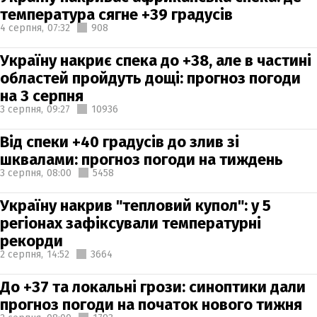
температура сягне +39 градусів
4 серпня,
07:32
908
Україну накриє спека до +38, але в частині
областей пройдуть дощі: прогноз погоди
на 3 серпня
3 серпня,
09:27
10936
Від спеки +40 градусів до злив зі
шквалами: прогноз погоди на тиждень
3 серпня,
08:00
5458
Україну накрив "тепловий купол": у 5
регіонах зафіксували температурні
рекорди
2 серпня,
14:52
3664
До +37 та локальні грози: синоптики дали
прогноз погоди на початок нового тижня