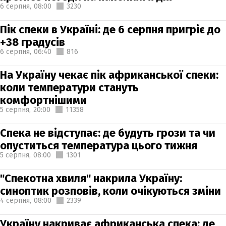
6 серпня,
08:00
3230
Пік спеки в Україні: де 6 серпня пригріє до
+38 градусів
6 серпня,
06:40
816
На Україну чекає пік африканської спеки:
коли температури стануть
комфортнішими
5 серпня,
20:00
11358
Спека не відступає: де будуть грози та чи
опуститься температура цього тижня
5 серпня,
08:00
1301
"Спекотна хвиля" накрила Україну:
синоптик розповів, коли очікуються зміни
4 серпня,
08:00
2339
Україну накриває африканська спека: де