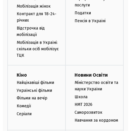
послуги
Мобілізація жінок
Податки
Контракт для 18-24-
річних
Пенсія в Україні
Відстрочка від
мобілізації
Мобілізація в Україні:
скільки осіб мобілізує
ТЦК
Кіно
Новини Освіти
Найцікавіші фільми
Міністерство освіти та
науки України
Українські фільми
Школа
Фільми на вечір
НМТ 2026
Комедії
Саморозвиток
Серіали
Навчання за кордоном