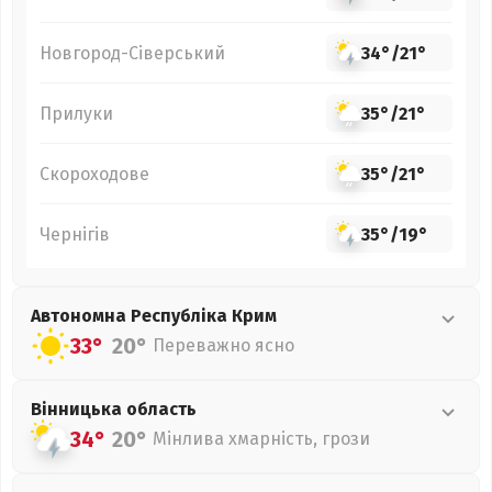
Новгород-Сіверський
34°
/
21°
Прилуки
35°
/
21°
Скороходове
35°
/
21°
Чернігів
35°
/
19°
Автономна Республіка Крим
33°
20°
Переважно ясно
Вінницька
область
34°
20°
Мінлива хмарність, грози