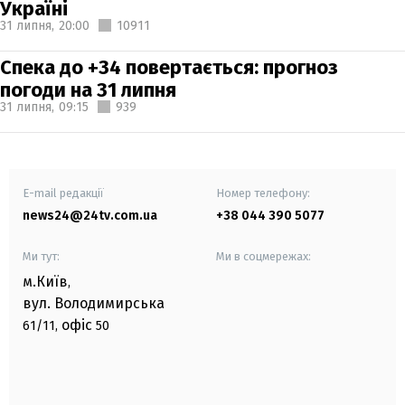
Україні
31 липня,
20:00
10911
Спека до +34 повертається: прогноз
погоди на 31 липня
31 липня,
09:15
939
E-mail редакції
Номер телефону:
news24@24tv.com.ua
+38 044 390 5077
Ми тут:
Ми в соцмережах:
м.Київ
,
вул. Володимирська
офіс
61/11,
50