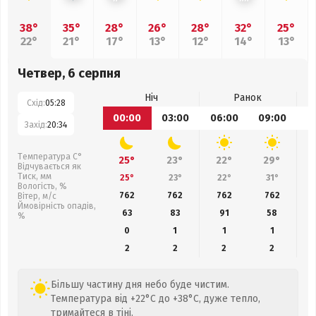
38°
35°
28°
26°
28°
32°
25°
22°
21°
17°
13°
12°
14°
13°
Четвер, 6 серпня
Ніч
Ранок
Схід:
05:28
00:00
03:00
06:00
09:00
1
Захід:
20:34
Температура С°
25°
23°
22°
29°
Відчувається як
Тиск, мм
25°
23°
22°
31°
Вологість, %
762
762
762
762
Вітер, м/с
Ймовірність опадів,
63
83
91
58
%
0
1
1
1
2
2
2
2
Більшу частину дня небо буде чистим.
Температура від +22°C до +38°C, дуже тепло,
тримайтеся в тіні.