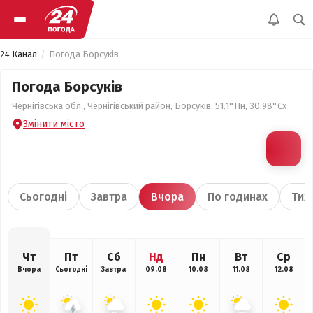
24 Канал
Погода Борсуків
Погода Борсуків
Чернігівська обл., Чернігівський район, Борсуків, 51.1°Пн, 30.98°Сх
Змінити місто
Сьогодні
Завтра
Вчора
По годинах
Тиж
Чт
Пт
Сб
Нд
Пн
Вт
Ср
Вчора
Сьогодні
Завтра
09.08
10.08
11.08
12.08