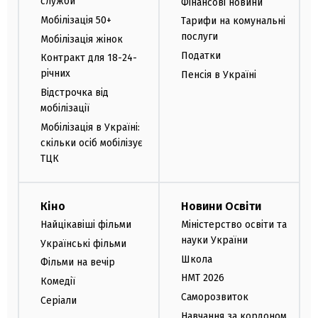
служби
Фінансові новини
Мобілізація 50+
Тарифи на комунальні
послуги
Мобілізація жінок
Податки
Контракт для 18-24-
річних
Пенсія в Україні
Відстрочка від
мобілізації
Мобілізація в Україні:
скільки осіб мобілізує
ТЦК
Кіно
Новини Освіти
Найцікавіші фільми
Міністерство освіти та
науки України
Українські фільми
Школа
Фільми на вечір
НМТ 2026
Комедії
Саморозвиток
Серіали
Навчання за кордоном