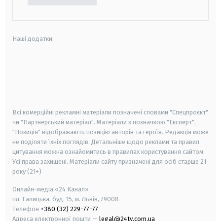
Наші додатки:
android
apple
smart tv
samsung smart tv
Всі комерційні рекламні матеріали позначені словами "Спецпроєкт"
чи "Партнерський матеріал". Матеріали з позначкою "Експерт",
"Позиція" відображають позицію авторів та героїв. Редакція може
не поділяти їхніх поглядів. Детальніше щодо реклами та правил
цитування можна ознайомитись в правилах користування сайтом.
Усі права захищені.
Матеріали сайту призначені для осіб старше
21
року (21+)
Онлайн-медіа «24 Канал»
пл. Галицька, буд. 15, м. Львів, 79008
Телефон
+380 (32) 229-77-77
Адреса електронної пошти —
legal@24tv.com.ua