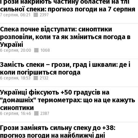
Грози накриють частину областей на тлі
сильної спеки: прогноз погоди на 7 серпня
7 серпня,
06:21
2397
Спека почне відступати: синоптики
розповіли, коли та як зміниться погода в
Україні
6 серпня,
20:00
1068
Замість спеки – грози, град і шквали: де і
коли погіршиться погода
6 серпня,
18:53
2132
Українці фіксують +50 градусів на
"домашніх" термометрах: що на це кажуть
синоптики
6 серпня,
16:46
2387
Грози замінять сильну спеку до +38:
прогноз погоди на найближчі дні