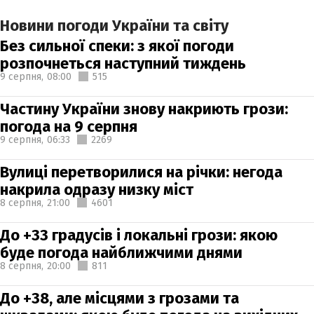
Новини погоди України та світу
Без сильної спеки: з якої погоди
розпочнеться наступний тиждень
9 серпня,
08:00
515
Частину України знову накриють грози:
погода на 9 серпня
9 серпня,
06:33
2269
Вулиці перетворилися на річки: негода
накрила одразу низку міст
8 серпня,
21:00
4601
До +33 градусів і локальні грози: якою
буде погода найближчими днями
8 серпня,
20:00
811
До +38, але місцями з грозами та