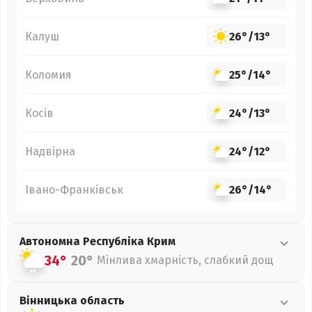
Калуш
26°
/
13°
Коломия
25°
/
14°
Косів
24°
/
13°
Надвірна
24°
/
12°
Івано-Франківськ
26°
/
14°
Автономна Республіка Крим
34°
20°
Мінлива хмарність, слабкий дощ
Вінницька
область