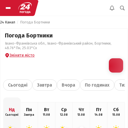
24 Канал
Погода Бортники
Погода Бортники
Івано-Франківська обл., Івано-Франківський район, Бортники,
48.76°Пн, 25.03°Сх
Змінити місто
Сьогодні
Завтра
Вчора
По годинах
Тиж
Нд
Пн
Вт
Ср
Чт
Пт
Сб
Сьогодні
Завтра
11.08
12.08
13.08
14.08
15.08