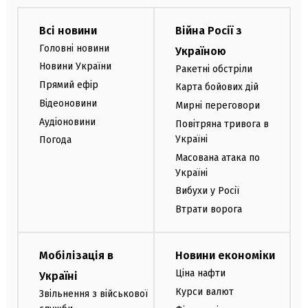
Всі новини
Війна Росії з
Головні новини
Україною
Новини України
Ракетні обстріли
Прямий ефір
Карта бойових дій
Відеоновини
Мирні переговори
Аудіоновини
Повітряна тривога в
Україні
Погода
Масована атака по
Україні
Вибухи у Росії
Втрати ворога
Мобілізація в
Новини економіки
Ціна нафти
Україні
Курси валют
Звільнення з військової