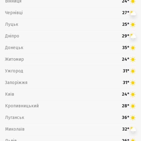
Вінниця
24°
Чернівці
27°
Луцьк
25°
Дніпро
29°
Донецьк
35°
Житомир
24°
Ужгород
31°
Запоріжжя
31°
Київ
24°
Кропивницький
28°
Луганськ
36°
Миколаїв
32°
Львів
26°