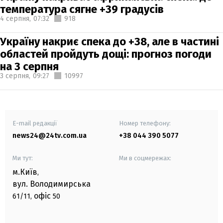
температура сягне +39 градусів
4 серпня,
07:32
918
Україну накриє спека до +38, але в частині
областей пройдуть дощі: прогноз погоди
на 3 серпня
3 серпня,
09:27
10997
E-mail редакції
Номер телефону:
news24@24tv.com.ua
+38 044 390 5077
Ми тут:
Ми в соцмережах:
м.Київ
,
вул. Володимирська
офіс
61/11,
50