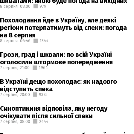
шквалами: якою буде погода на вихідних
8 серпня,
08:00
979
Похолодання йде в Україну, але деякі
регіони потерпатимуть від спеки: погода
на 8 серпня
8 серпня,
06:46
1344
Грози, град і шквали: по всій Україні
оголосили штормове попередження
7 серпня,
21:00
1964
В Україні дещо похолодає: як надовго
відступить спека
7 серпня,
20:00
9375
Синоптикиня відповіла, яку негоду
очікувати після сильної спеки
7 серпня,
08:00
2444