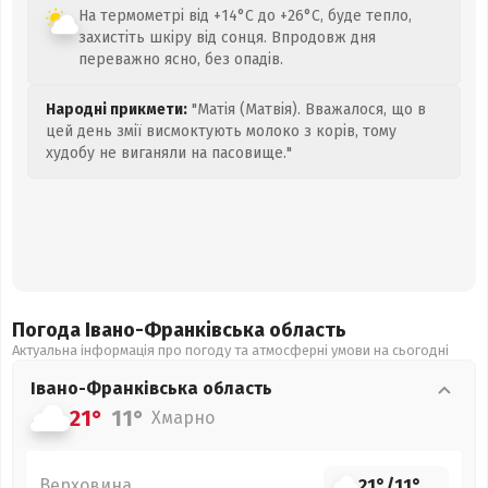
На термометрі від +14°C до +26°C, буде тепло,
захистіть шкіру від сонця. Впродовж дня
переважно ясно, без опадів.
Народні прикмети:
"Матія (Матвія). Вважалося, що в
цей день змії висмоктують молоко з корів, тому
худобу не виганяли на пасовище."
Погода Івано-Франківська
область
Актуальна інформація про погоду та атмосферні умови на сьогодні
Івано-Франківська
область
21°
11°
Хмарно
Верховина
21°
/
11°