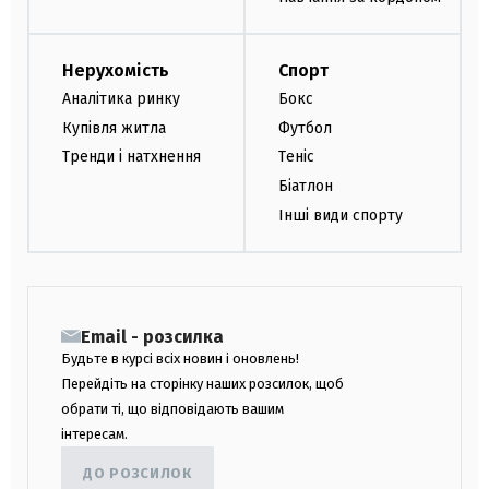
Нерухомість
Спорт
Аналітика ринку
Бокс
Купівля житла
Футбол
Тренди і натхнення
Теніс
Біатлон
Інші види спорту
Email - розсилка
Будьте в курсі всіх новин і оновлень!
Перейдіть на сторінку наших розсилок, щоб
обрати ті, що відповідають вашим
інтересам.
ДО РОЗСИЛОК