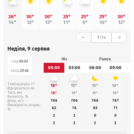
26°
30°
30°
25°
25°
25°
30°
14°
12°
13°
11°
9°
10°
12°
7
/14
Неділя, 9 серпня
Ніч
Ранок
Схід:
06:03
00:00
03:00
06:00
09:00
1
Захід:
20:46
Температура С°
18°
15°
15°
19°
Відчувається як
Тиск, мм
18°
15°
15°
19°
Вологість, %
766
766
766
767
Вітер, м/с
Ймовірність опадів,
62
76
83
71
%
2
2
0
0
2
2
2
2