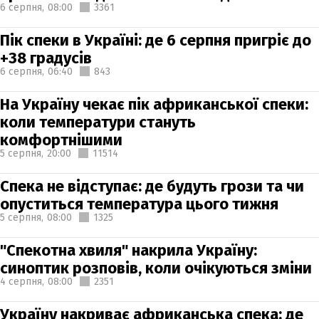
6 серпня,
08:00
3361
Пік спеки в Україні: де 6 серпня пригріє до
+38 градусів
6 серпня,
06:40
843
На Україну чекає пік африканської спеки:
коли температури стануть
комфортнішими
5 серпня,
20:00
11514
Спека не відступає: де будуть грози та чи
опуститься температура цього тижня
5 серпня,
08:00
1325
"Спекотна хвиля" накрила Україну:
синоптик розповів, коли очікуються зміни
4 серпня,
08:00
2351
Україну накриває африканська спека: де