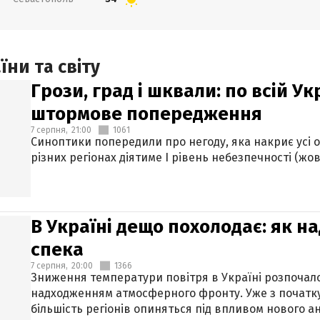
ни та світу
Грози, град і шквали: по всій У
штормове попередження
7 серпня,
21:00
1061
Синоптики попередили про негоду, яка накриє усі об
різних регіонах діятиме І рівень небезпечності (жов
В Україні дещо похолодає: як н
спека
7 серпня,
20:00
1366
Зниження температури повітря в Україні розпочалос
надходженням атмосферного фронту. Уже з початку
більшість регіонів опиняться під впливом нового а