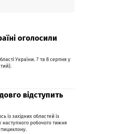
країні оголосили
ласті України. 7 та 8 серпня у
тий).
адовго відступить
ь із західних областей із
 наступного робочого тижня
нтициклону.