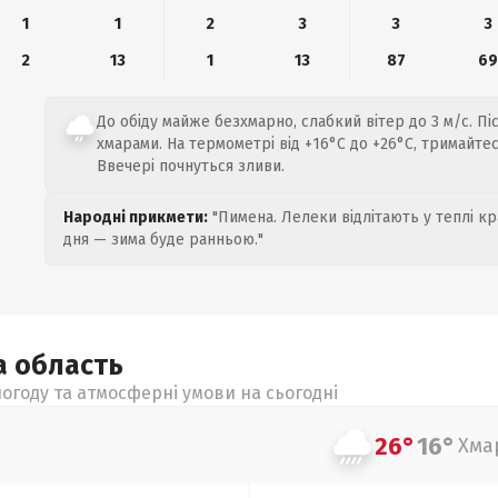
1
1
2
3
3
3
2
13
1
13
87
6
До обіду майже безхмарно, слабкий вітер до 3 м/с. Пі
хмарами. На термометрі від +16°C до +26°C, тримайтеся
Ввечері почнуться зливи.
Народні прикмети:
"Пимена. Лелеки відлітають у теплі кр
дня — зима буде ранньою."
а
область
огоду та атмосферні умови на сьогодні
26°
16°
Хма