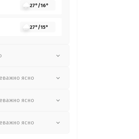
27°
/
16°
27°
/
15°
о
еважно ясно
еважно ясно
еважно ясно