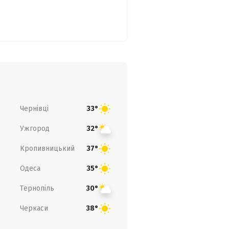
Чернівці
33°
Ужгород
32°
Кропивницький
37°
Одеса
35°
Тернопіль
30°
Черкаси
38°