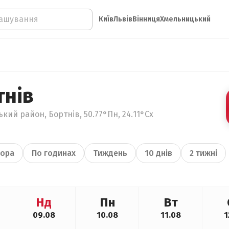
Київ
Львів
Вінниця
Хмельницький
тнів
кий район, Бортнів, 50.77°Пн, 24.11°Сх
ора
По годинах
Тиждень
10 днів
2 тижні
Нд
Пн
Вт
09.08
10.08
11.08
1