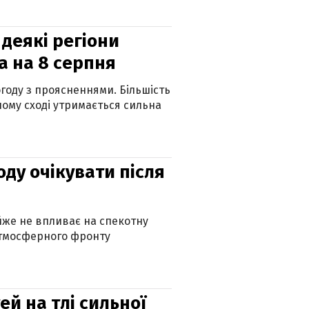
 деякі регіони
а на 8 серпня
огоду з проясненнями. Більшість
ному сході утримається сильна
оду очікувати після
айже не впливає на спекотну
атмосферного фронту
й на тлі сильної