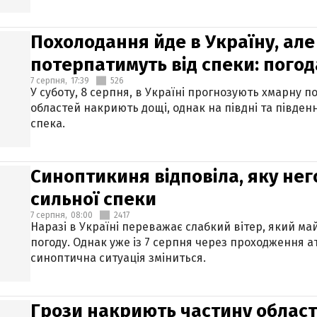
Похолодання йде в Україну, але
потерпатимуть від спеки: погод
7 серпня,
17:39
526
У суботу, 8 серпня, в Україні прогнозують хмарну п
областей накриють дощі, однак на півдні та півден
спека.
Синоптикиня відповіла, яку нег
сильної спеки
7 серпня,
08:00
2417
Наразі в Україні переважає слабкий вітер, який м
погоду. Однак уже із 7 серпня через проходження 
синоптична ситуація зміниться.
Грози накриють частину областе