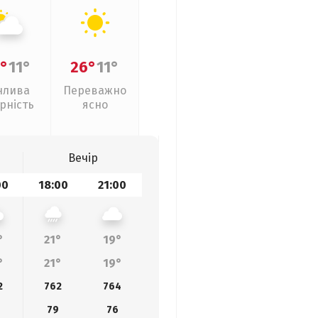
°
11°
26°
11°
нлива
Переважно
рність
ясно
Вечір
00
18:00
21:00
°
21°
19°
°
21°
19°
2
762
764
79
76