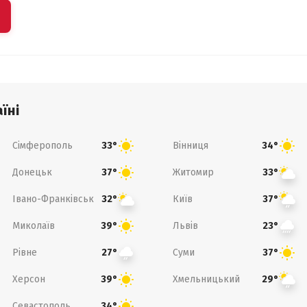
їні
Сімферополь
Вінниця
33°
34°
Донецьк
Житомир
37°
33°
Івано-Франківськ
Київ
32°
37°
Миколаїв
Львів
39°
23°
Рівне
Суми
27°
37°
Херсон
Хмельницький
39°
29°
Севастополь
34°