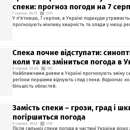
спеки: прогноз погоди на 7 сер
7 серпня,
06:21
2375
У п'ятницю, 7 серпня, в Україні подекуди утримаєт
прогнозують мінливу хмарність та опади у низці рег
Спека почне відступати: синопт
коли та як зміниться погода в У
6 серпня,
20:00
982
Найближчими днями в Україні прогнозують зміну син
регіони першими відчують спад спеки. Водночас к
більшість областей.
Замість спеки – грози, град і шк
погіршиться погода
6 серпня,
18:53
2115
Після сильної спеки погода в частині України різко