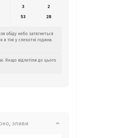
3
2
9
53
28
сля обіду небо затягнеться
 в тіні у спекотні години.
аї. Якщо відлетіли до цього
рно, зливи