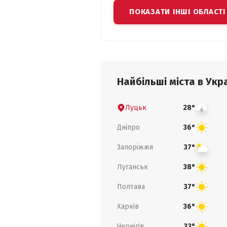
ПОКАЗАТИ ІНШІ ОБЛАСТІ
Найбільші міста в Укра
Луцьк
28°
Дніпро
36°
Запоріжжя
37°
Луганськ
38°
Полтава
37°
Харків
36°
Чернігів
33°