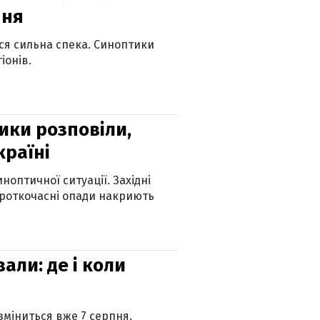
пня
ься сильна спека. Синоптики
іонів.
ики розповіли,
країні
оптичної ситуації. Західні
ороткочасні опади накриють
вали: де і коли
 зміниться вже 7 серпня.