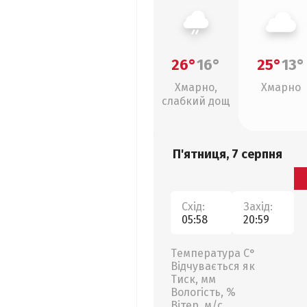
26°
16°
25°
13°
Хмарно,
Хмарно
слабкий дощ
П'ятниця, 7 серпня
Схід:
Захід:
05:58
20:59
Температура С°
Відчувається як
Тиск, мм
Вологість, %
Вітер, м/с