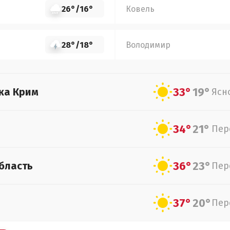
26°
/
16°
Ковель
28°
/
18°
Володимир
33°
19°
ка Крим
Ясн
34°
21°
Пер
36°
23°
бласть
Пер
37°
20°
Пер