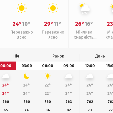
24°
10°
29°
11°
26°
16°
23
Переважно
Переважно
Мінлива
Мі
ясно
ясно
хмарність,
хма
зливи
Ніч
Ранок
День
00:00
03:00
06:00
09:00
12:00
15:
24°
24°
22°
24°
24°
24
24°
24°
22°
24°
24°
24
760
760
760
763
762
76
65
74
84
82
73
77