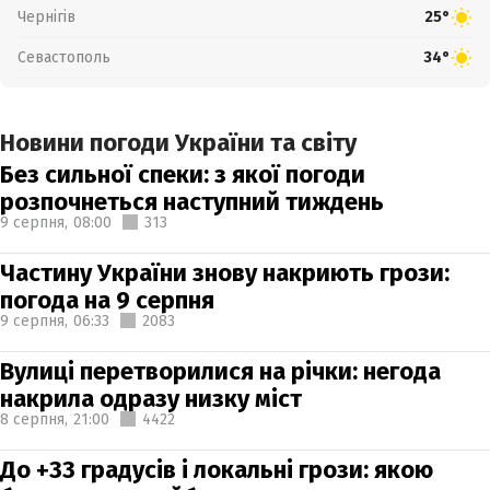
Чернігів
25°
Севастополь
34°
Новини погоди України та світу
Без сильної спеки: з якої погоди
розпочнеться наступний тиждень
9 серпня,
08:00
313
Частину України знову накриють грози:
погода на 9 серпня
9 серпня,
06:33
2083
Вулиці перетворилися на річки: негода
накрила одразу низку міст
8 серпня,
21:00
4422
До +33 градусів і локальні грози: якою