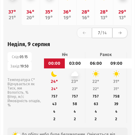
37°
34°
35°
36°
28°
28°
29°
21°
20°
19°
19°
16°
13°
13°
7
/14
Неділя, 9 серпня
Ніч
Ранок
Схід:
05:15
00:00
03:00
06:00
09:00
1
Захід:
19:50
Температура С°
24°
23°
22°
31°
Відчувається як
Тиск, мм
24°
23°
22°
31°
Вологість, %
757
757
757
758
Вітер, м/с
Ймовірність опадів,
43
58
63
39
%
4
4
4
4
2
2
2
2
До обіду небо буде безхмарним. Очікується від