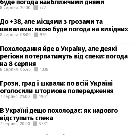
буде погода найближчими днями
8 серпня,
20:00
772
До +38, але місцями з грозами та
шквалами: якою буде погода на вихідних
8 серпня,
08:00
976
Похолодання йде в Україну, але деякі
регіони потерпатимуть від спеки: погода
на 8 серпня
8 серпня,
06:46
1338
Грози, град і шквали: по всій Україні
оголосили штормове попередження
7 серпня,
21:00
1961
В Україні дещо похолодає: як надовго
відступить спека
7 серпня,
20:00
9331