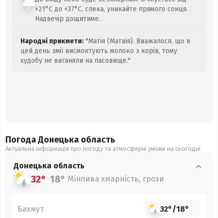
+21°C до +37°C, спека, уникайте прямого сонця.
Надвечір дощитиме.
Народні прикмети:
"Матія (Матвія). Вважалося, що в
цей день змії висмоктують молоко з корів, тому
худобу не виганяли на пасовище."
Погода Донецька
область
Актуальна інформація про погоду та атмосферні умови на сьогодні
Донецька
область
32°
18°
Мінлива хмарність, грози
Бахмут
32°
/
18°