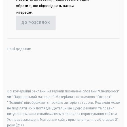
обрати ті, що відповідають вашим
інтересам.
ДО РОЗСИЛОК
Наші додатки:
android
apple
smart tv
samsung smart tv
Всі комерційні рекламні матеріали позначені словами "Спецпроєкт"
чи "Партнерський матеріал". Матеріали з позначкою "Експерт",
"Позиція" відображають позицію авторів та героїв. Редакція може
не поділяти їхніх поглядів. Детальніше щодо реклами та правил
цитування можна ознайомитись в правилах користування сайтом.
Усі права захищені.
Матеріали сайту призначені для осіб старше
21
року (21+)