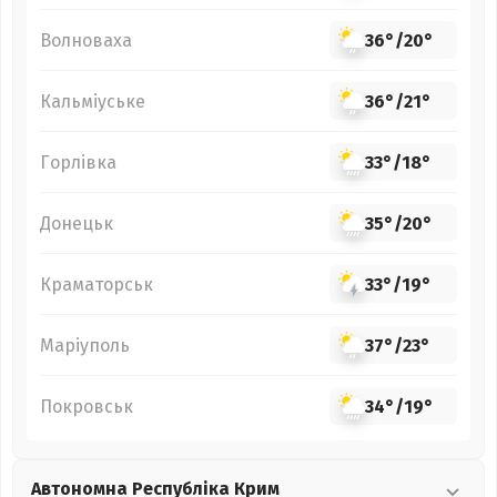
Волноваха
36°
/
20°
Кальміуське
36°
/
21°
Горлівка
33°
/
18°
Донецьк
35°
/
20°
Краматорськ
33°
/
19°
Маріуполь
37°
/
23°
Покровськ
34°
/
19°
Автономна Республіка Крим