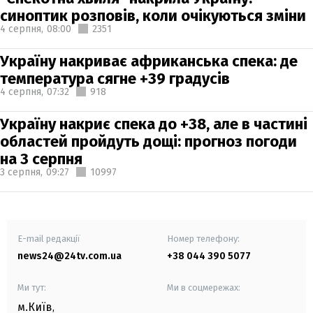
синоптик розповів, коли очікуються зміни
4 серпня,
08:00
2351
Україну накриває африканська спека: де
температура сягне +39 градусів
4 серпня,
07:32
918
Україну накриє спека до +38, але в частині
областей пройдуть дощі: прогноз погоди
на 3 серпня
3 серпня,
09:27
10997
E-mail редакції
Номер телефону:
news24@24tv.com.ua
+38 044 390 5077
Ми тут:
Ми в соцмережах:
м.Київ
,