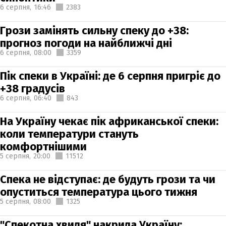
6 серпня,
16:46
2383
Грози замінять сильну спеку до +38:
прогноз погоди на найближчі дні
6 серпня,
08:00
3359
Пік спеки в Україні: де 6 серпня пригріє до
+38 градусів
6 серпня,
06:40
843
На Україну чекає пік африканської спеки:
коли температури стануть
комфортнішими
5 серпня,
20:00
11512
Спека не відступає: де будуть грози та чи
опуститься температура цього тижня
5 серпня,
08:00
1325
"Спекотна хвиля" накрила Україну: