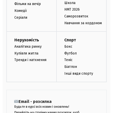
Школа
Фільми на вечір
НМТ 2026
Комедії
Саморозвиток
Серіали
Навчання за кордоном
Нерухомість
Спорт
Аналітика ринку
Бокс
Купівля житла
Футбол
Тренди і натхнення
Теніс
Біатлон
Інші види спорту
Email - розсилка
Будьте в курсі всіх новин і оновлень!
Перейдіть на сторінку наших розсилок, щоб