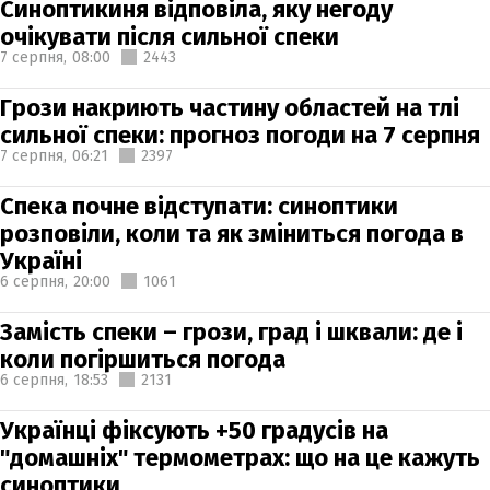
Синоптикиня відповіла, яку негоду
очікувати після сильної спеки
7 серпня,
08:00
2443
Грози накриють частину областей на тлі
сильної спеки: прогноз погоди на 7 серпня
7 серпня,
06:21
2397
Спека почне відступати: синоптики
розповіли, коли та як зміниться погода в
Україні
6 серпня,
20:00
1061
Замість спеки – грози, град і шквали: де і
коли погіршиться погода
6 серпня,
18:53
2131
Українці фіксують +50 градусів на
"домашніх" термометрах: що на це кажуть
синоптики