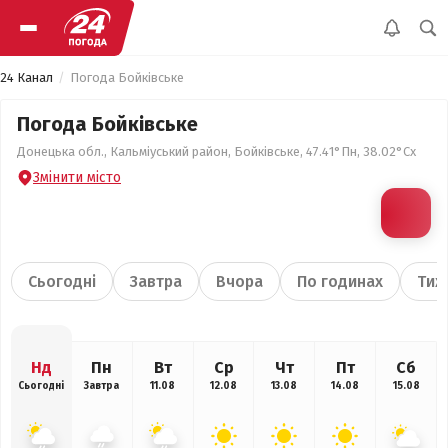
24 Канал
Погода Бойківське
Погода Бойківське
Донецька обл., Кальміуський район, Бойківське, 47.41°Пн, 38.02°Сх
Змінити місто
Сьогодні
Завтра
Вчора
По годинах
Тиж
Нд
Пн
Вт
Ср
Чт
Пт
Сб
Сьогодні
Завтра
11.08
12.08
13.08
14.08
15.08