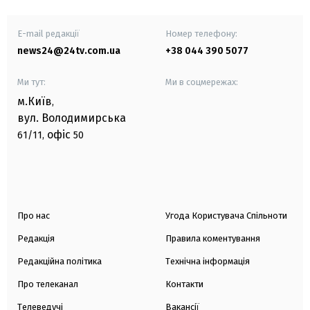
E-mail редакції
Номер телефону:
news24@24tv.com.ua
+38 044 390 5077
Ми тут:
Ми в соцмережах:
м.Київ
,
вул. Володимирська
офіс
61/11,
50
Про нас
Угода Користувача Спільноти
Редакція
Правила коментування
Редакційна політика
Технічна інформація
Про телеканал
Контакти
Телеведучі
Вакансії