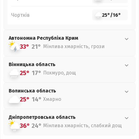
Чортків
25°
/
16°
Автономна Республіка Крим
33°
21°
Мінлива хмарність, грози
Вінницька
область
25°
17°
Похмуро, дощ
Волинська
область
25°
14°
Хмарно
Дніпропетровська
область
36°
24°
Мінлива хмарність, слабкий дощ