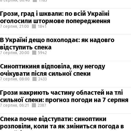
8 серпня,
06:46
1183
Грози, град і шквали: по всій Україні
оголосили штормове попередження
7 серпня,
21:00
1841
В Україні дещо похолодає: як надовго
відступить спека
7 серпня,
20:00
5942
Синоптикиня відповіла, яку негоду
очікувати після сильної спеки
7 серпня,
08:00
2433
Грози накриють частину областей на тлі
сильної спеки: прогноз погоди на 7 серпня
7 серпня,
06:21
2387
Спека почне відступати: синоптики
розповіли, коли та як зміниться погода в