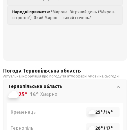
Народні прикмети:
"Мирона. Вітряний день ("Мирон-
вітрогон"). Який Мирон — такий і січень."
Погода Тернопільська
область
Актуальна інформація про погоду та атмосферні умови на сьогодні
Тернопільська
область
25°
14°
Хмарно
Кременець
25°
/
14°
Тернопіль
26°
/
17°