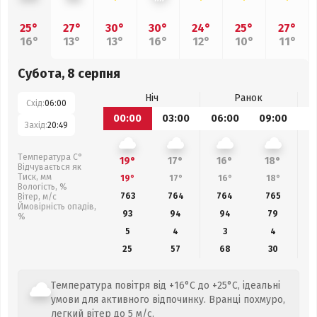
25°
27°
30°
30°
24°
25°
27°
16°
13°
13°
16°
12°
10°
11°
Субота, 8 серпня
Ніч
Ранок
Схід:
06:00
00:00
03:00
06:00
09:00
1
Захід:
20:49
Температура С°
19°
17°
16°
18°
Відчувається як
Тиск, мм
19°
17°
16°
18°
Вологість, %
763
764
764
765
Вітер, м/с
Ймовірність опадів,
93
94
94
79
%
5
4
3
4
25
57
68
30
Температура повітря від +16°C до +25°C, ідеальні
умови для активного відпочинку. Вранці похмуро,
легкий вітер до 5 м/с.