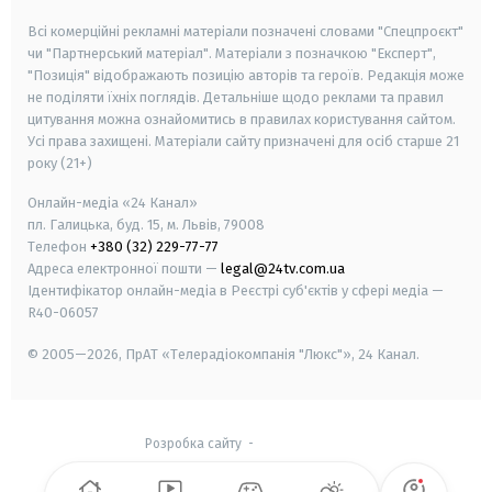
Всі комерційні рекламні матеріали позначені словами "Спецпроєкт"
чи "Партнерський матеріал". Матеріали з позначкою "Експерт",
"Позиція" відображають позицію авторів та героїв. Редакція може
не поділяти їхніх поглядів. Детальніше щодо реклами та правил
цитування можна ознайомитись в правилах користування сайтом.
Усі права захищені.
Матеріали сайту призначені для осіб старше
21
року (21+)
Онлайн-медіа «24 Канал»
пл. Галицька, буд. 15, м. Львів, 79008
Телефон
+380 (32) 229-77-77
Адреса електронної пошти —
legal@24tv.com.ua
Ідентифікатор онлайн-медіа в Реєстрі суб'єктів у сфері медіа —
R40-06057
© 2005—2026,
ПрАТ «Телерадіокомпанія "Люкс"», 24 Канал.
Розробка сайту
-