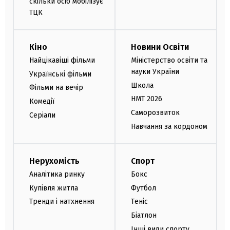
скільки осіб мобілізує
ТЦК
Кіно
Новини Освіти
Найцікавіші фільми
Міністерство освіти та
науки України
Українські фільми
Школа
Фільми на вечір
НМТ 2026
Комедії
Саморозвиток
Серіали
Навчання за кордоном
Нерухомість
Спорт
Аналітика ринку
Бокс
Купівля житла
Футбол
Тренди і натхнення
Теніс
Біатлон
Інші види спорту