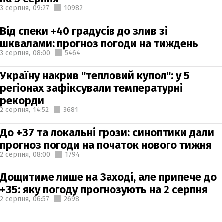
3 серпня,
09:27
10982
Від спеки +40 градусів до злив зі
шквалами: прогноз погоди на тиждень
3 серпня,
08:00
5464
Україну накрив "тепловий купол": у 5
регіонах зафіксували температурні
рекорди
2 серпня,
14:52
3681
До +37 та локальні грози: синоптики дали
прогноз погоди на початок нового тижня
2 серпня,
08:00
1794
Дощитиме лише на Заході, але припече до
+35: яку погоду прогнозують на 2 серпня
2 серпня,
06:57
2698