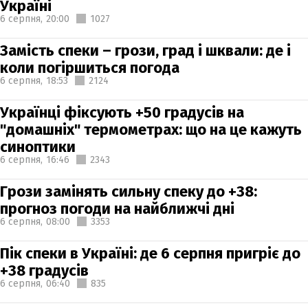
Україні
6 серпня,
20:00
1027
Замість спеки – грози, град і шквали: де і
коли погіршиться погода
6 серпня,
18:53
2124
Українці фіксують +50 градусів на
"домашніх" термометрах: що на це кажуть
синоптики
6 серпня,
16:46
2343
Грози замінять сильну спеку до +38:
прогноз погоди на найближчі дні
6 серпня,
08:00
3353
Пік спеки в Україні: де 6 серпня пригріє до
+38 градусів
6 серпня,
06:40
835