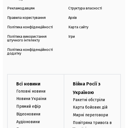
Рекламодавцям
Структура власності
Правила користування
Архів
Політика конфіденційності
Карта сайту
Політика використання
Ігри
штучного інтелекту
Політика конфіденційності
додатку
Всі новини
Війна Росії з
Головні новини
Україною
Новини України
Ракетні обстріли
Прямий ефір
Карта бойових дій
Відеоновини
Мирні переговори
Аудіоновини
Повітряна тривога в