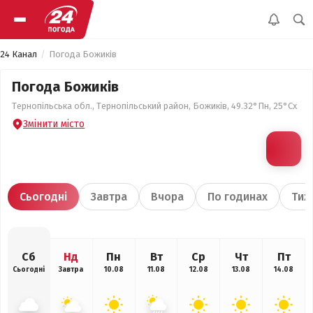
24 Канал
Погода Божиків
Погода Божиків
Тернопільська обл., Тернопільський район, Божиків, 49.32°Пн, 25°Сх
Змінити місто
Сьогодні
Завтра
Вчора
По годинах
Тиж
Сб
Нд
Пн
Вт
Ср
Чт
Пт
Сьогодні
Завтра
10.08
11.08
12.08
13.08
14.08