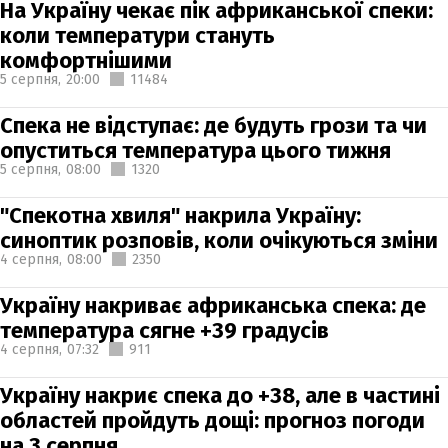
На Україну чекає пік африканської спеки:
коли температури стануть
комфортнішими
5 серпня,
20:00
11484
Спека не відступає: де будуть грози та чи
опуститься температура цього тижня
5 серпня,
08:00
1320
"Спекотна хвиля" накрила Україну:
синоптик розповів, коли очікуються зміни
4 серпня,
08:00
2350
Україну накриває африканська спека: де
температура сягне +39 градусів
4 серпня,
07:32
911
Україну накриє спека до +38, але в частині
областей пройдуть дощі: прогноз погоди
на 3 серпня