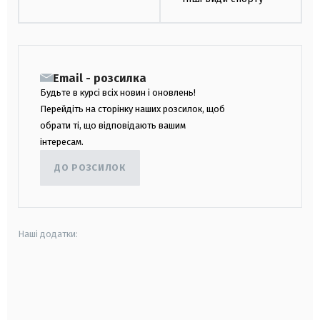
Email - розсилка
Будьте в курсі всіх новин і оновлень!
Перейдіть на сторінку наших розсилок, щоб
обрати ті, що відповідають вашим
інтересам.
ДО РОЗСИЛОК
Наші додатки:
android
apple
smart tv
samsung smart tv