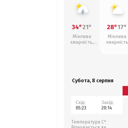
34°
21°
28°
17°
Мінлива
Мінлива
хмарність,
хмарність
грози
Субота, 8 серпня
Схід:
Захід:
05:23
20:14
Температура С°
Відчувається як