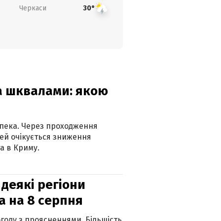
Черкаси
30°
та шквалами: якою
спека. Через проходження
ей очікується зниження
а в Криму.
 деякі регіони
а на 8 серпня
огоду з проясненнями. Більшість