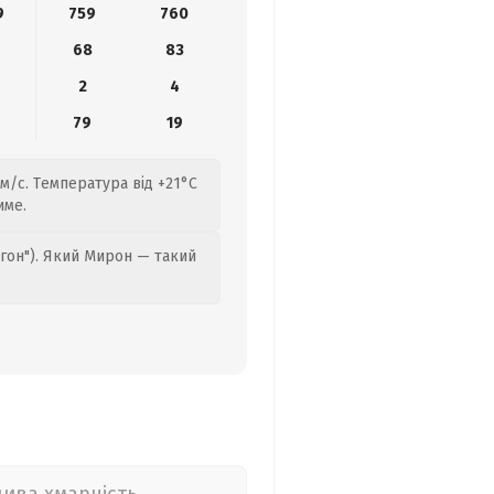
9
759
760
68
83
2
4
9
79
19
 м/с. Температура від +21°C
име.
гон"). Який Мирон — такий