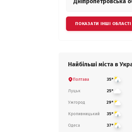
Дніпропетровська
о
ПОКАЗАТИ ІНШІ ОБЛАСТІ
Найбільші міста в Укра
Полтава
35°
Луцьк
25°
Ужгород
29°
Кропивницький
35°
Одеса
37°