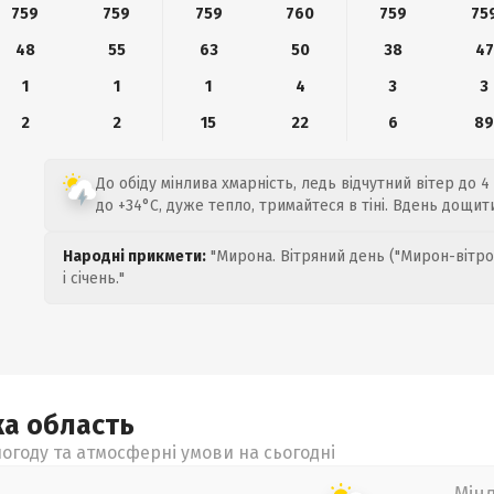
759
759
759
760
759
75
48
55
63
50
38
47
1
1
1
4
3
3
2
2
15
22
6
8
До обіду мінлива хмарність, ледь відчутний вітер до 4
до +34°C, дуже тепло, тримайтеся в тіні. Вдень дощит
Народні прикмети:
"Мирона. Вітряний день ("Мирон-вітро
і січень."
ка
область
огоду та атмосферні умови на сьогодні