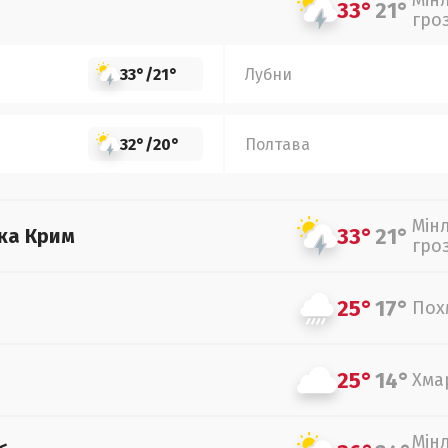
Мін
33°
21°
гро
33°
/
21°
Лубни
32°
/
20°
Полтава
Мін
33°
21°
ка Крим
гро
25°
17°
Пох
25°
14°
Хма
Мін