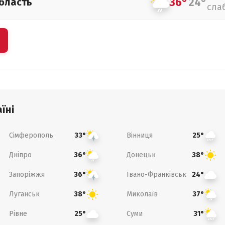
36°
24°
бласть
сла
їні
Сімферополь
Вінниця
33°
25°
Дніпро
Донецьк
36°
38°
Запоріжжя
Івано-Франківськ
36°
24°
Луганськ
Миколаїв
38°
37°
Рівне
Суми
25°
31°