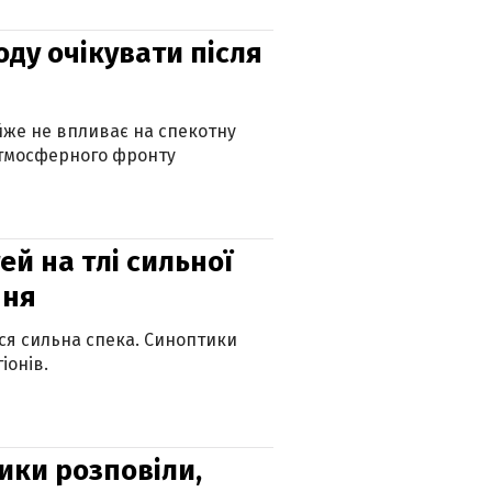
оду очікувати після
айже не впливає на спекотну
атмосферного фронту
й на тлі сильної
пня
ься сильна спека. Синоптики
іонів.
ики розповіли,