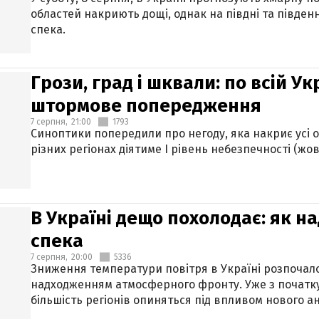
областей накриють дощі, однак на півдні та півден
спека.
Грози, град і шквали: по всій У
штормове попередження
7 серпня,
21:00
1793
Синоптики попередили про негоду, яка накриє усі об
різних регіонах діятиме І рівень небезпечності (жов
В Україні дещо похолодає: як н
спека
7 серпня,
20:00
5336
Зниження температури повітря в Україні розпочалос
надходженням атмосферного фронту. Уже з початку
більшість регіонів опиняться під впливом нового а