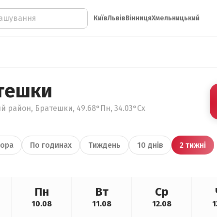
Київ
Львів
Вінниця
Хмельницький
тешки
й район, Братешки, 49.68°Пн, 34.03°Сх
ора
По годинах
Тиждень
10 днів
2 тижні
Пн
Вт
Ср
10.08
11.08
12.08
1