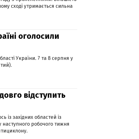
ному сході утримається сильна
країні оголосили
ласті України. 7 та 8 серпня у
тий).
адовго відступить
ь із західних областей із
 наступного робочого тижня
нтициклону.