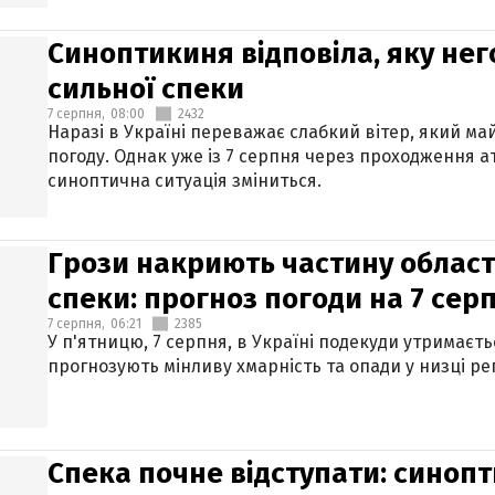
Синоптикиня відповіла, яку нег
сильної спеки
7 серпня,
08:00
2432
Наразі в Україні переважає слабкий вітер, який м
погоду. Однак уже із 7 серпня через проходження 
синоптична ситуація зміниться.
Грози накриють частину областе
спеки: прогноз погоди на 7 сер
7 серпня,
06:21
2385
У п'ятницю, 7 серпня, в Україні подекуди утримаєт
прогнозують мінливу хмарність та опади у низці рег
Спека почне відступати: синопт