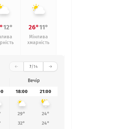
°
12°
26°
11°
нлива
Мінлива
рність
хмарність
7
/14
Вечір
00
18:00
21:00
°
29°
24°
°
32°
24°