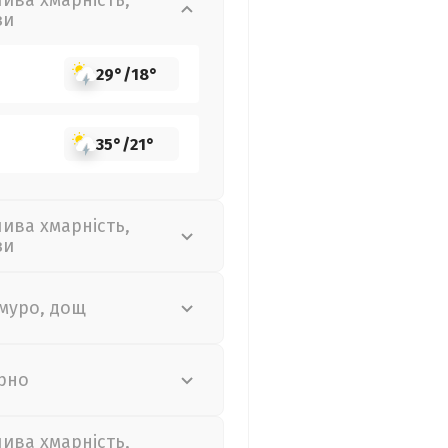
лива хмарність,
зи
29°
/
18°
35°
/
21°
лива хмарність,
зи
муро, дощ
рно
лива хмарність,