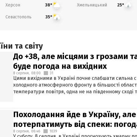
Херсон
Хмельницький
38°
25°
Севастополь
35°
ни та світу
До +38, але місцями з грозами 
буде погода на вихідних
8 серпня,
08:00
31
Цими вихідними в Україні почне слабшати сильна 
холодного атмосферного фронту в більшості област
температури повітря, одна не на південному сході т
Похолодання йде в Україну, але
потерпатимуть від спеки: погод
8 серпня,
06:46
1039
У суботу, 8 серпня, в Україні прогнозують хмарну п