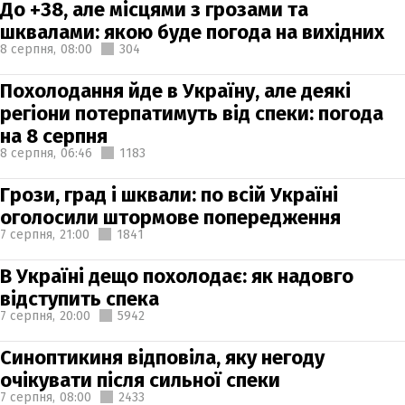
До +38, але місцями з грозами та
шквалами: якою буде погода на вихідних
8 серпня,
08:00
304
Похолодання йде в Україну, але деякі
регіони потерпатимуть від спеки: погода
на 8 серпня
8 серпня,
06:46
1183
Грози, град і шквали: по всій Україні
оголосили штормове попередження
7 серпня,
21:00
1841
В Україні дещо похолодає: як надовго
відступить спека
7 серпня,
20:00
5942
Синоптикиня відповіла, яку негоду
очікувати після сильної спеки
7 серпня,
08:00
2433