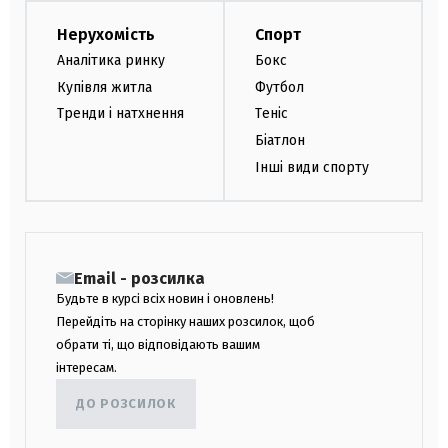
Нерухомість
Спорт
Аналітика ринку
Бокс
Купівля житла
Футбол
Тренди і натхнення
Теніс
Біатлон
Інші види спорту
Email - розсилка
Будьте в курсі всіх новин і оновлень!
Перейдіть на сторінку наших розсилок, щоб
обрати ті, що відповідають вашим
інтересам.
ДО РОЗСИЛОК