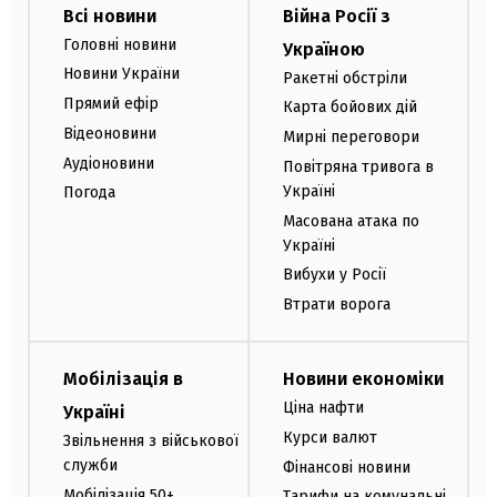
Всі новини
Війна Росії з
Головні новини
Україною
Новини України
Ракетні обстріли
Прямий ефір
Карта бойових дій
Відеоновини
Мирні переговори
Аудіоновини
Повітряна тривога в
Україні
Погода
Масована атака по
Україні
Вибухи у Росії
Втрати ворога
Мобілізація в
Новини економіки
Ціна нафти
Україні
Курси валют
Звільнення з військової
служби
Фінансові новини
Мобілізація 50+
Тарифи на комунальні