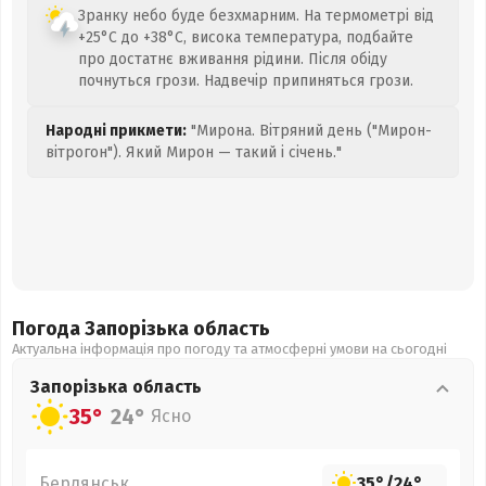
Зранку небо буде безхмарним. На термометрі від
+25°C до +38°C, висока температура, подбайте
про достатнє вживання рідини. Після обіду
почнуться грози. Надвечір припиняться грози.
Народні прикмети:
"Мирона. Вітряний день ("Мирон-
вітрогон"). Який Мирон — такий і січень."
Погода Запорізька
область
Актуальна інформація про погоду та атмосферні умови на сьогодні
Запорізька
область
35°
24°
Ясно
Бердянськ
35°
/
24°