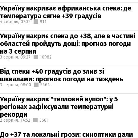
Україну накриває африканська спека: де
температура сягне +39 градусів
4 серпня,
07:32
911
Україну накриє спека до +38, але в частині
областей пройдуть дощі: прогноз погоди
на 3 серпня
3 серпня,
09:27
10982
Від спеки +40 градусів до злив зі
шквалами: прогноз погоди на тиждень
3 серпня,
08:00
5464
Україну накрив "тепловий купол": у 5
регіонах зафіксували температурні
рекорди
2 серпня,
14:52
3681
До +37 та локальні грози: синоптики дали