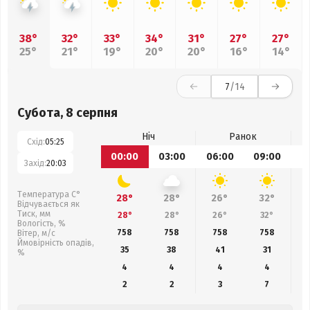
38°
32°
33°
34°
31°
27°
27°
25°
21°
19°
20°
20°
16°
14°
7
/14
Субота, 8 серпня
Ніч
Ранок
Схід:
05:25
00:00
03:00
06:00
09:00
1
Захід:
20:03
Температура С°
28°
28°
26°
32°
Відчувається як
Тиск, мм
28°
28°
26°
32°
Вологість, %
758
758
758
758
Вітер, м/с
Ймовірність опадів,
35
38
41
31
%
4
4
4
4
2
2
3
7