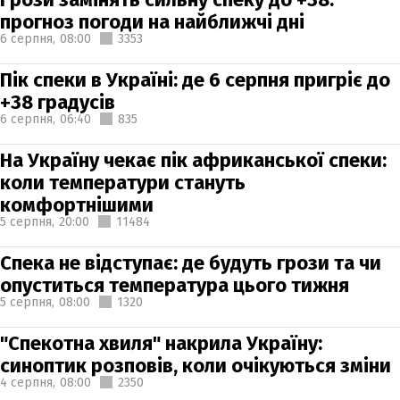
прогноз погоди на найближчі дні
6 серпня,
08:00
3353
Пік спеки в Україні: де 6 серпня пригріє до
+38 градусів
6 серпня,
06:40
835
На Україну чекає пік африканської спеки:
коли температури стануть
комфортнішими
5 серпня,
20:00
11484
Спека не відступає: де будуть грози та чи
опуститься температура цього тижня
5 серпня,
08:00
1320
"Спекотна хвиля" накрила Україну:
синоптик розповів, коли очікуються зміни
4 серпня,
08:00
2350