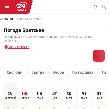
24 Канал
Погода Братське
Погода Братське
Запорізька обл., Мелітопольський район, Братське, 47.14°Пн,
35.34°Сх
Змінити місто
Сьогодні
Завтра
Вчора
По годинах
Тиж
Сб
Нд
Пн
Вт
Ср
Чт
Пт
Сьогодні
Завтра
10.08
11.08
12.08
13.08
14.08