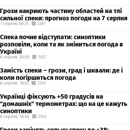
Грози накриють частину областей на тлі
сильної спеки: прогноз погоди на 7 серпня
7 серпня,
06:21
2387
Спека почне відступати: синоптики
розповіли, коли та як зміниться погода в
Україні
6 серпня,
20:00
1027
Замість спеки – грози, град і шквали: де і
коли погіршиться погода
6 серпня,
18:53
2124
Українці фіксують +50 градусів на
"домашніх" термометрах: що на це кажуть
синоптики
6 серпня,
16:46
2343
Грози замінять сильну спеку до +38: