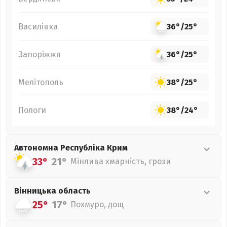
Василівка
36°
/
25°
Запоріжжя
36°
/
25°
Мелітополь
38°
/
25°
Пологи
38°
/
24°
Автономна Республіка Крим
33°
21°
Мінлива хмарність, грози
Вінницька
область
25°
17°
Похмуро, дощ