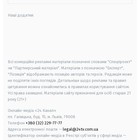
Наші додатки:
android
apple
smart tv
samsung smart tv
Всі комерційні рекламні матеріали позначені словами "Спецпроєкт"
чи "Партнерський матеріал". Матеріали з позначкою "Експерт",
"Позиція" відображають позицію авторів та героїв. Редакція може
не поділяти їхніх поглядів. Детальніше щодо реклами та правил
цитування можна ознайомитись в правилах користування сайтом.
Усі права захищені.
Матеріали сайту призначені для осіб старше
21
року (21+)
Онлайн-медіа «24 Канал»
пл. Галицька, буд. 15, м. Львів, 79008
Телефон
+380 (32) 229-77-77
Адреса електронної пошти —
legal@24tv.com.ua
Ідентифікатор онлайн-медіа в Реєстрі суб'єктів у сфері медіа —