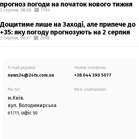
прогноз погоди на початок нового тижня
2 серпня,
08:00
1794
Дощитиме лише на Заході, але припече до
+35: яку погоду прогнозують на 2 серпня
2 серпня,
06:57
2698
E-mail редакції
Номер телефону:
news24@24tv.com.ua
+38 044 390 5077
Ми тут:
Ми в соцмережах:
м.Київ
,
вул. Володимирська
офіс
61/11,
50