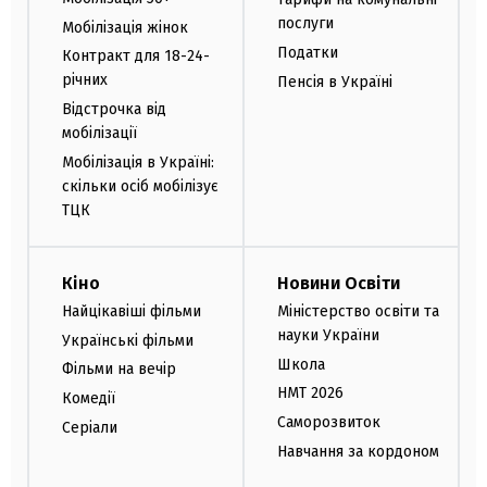
послуги
Мобілізація жінок
Податки
Контракт для 18-24-
річних
Пенсія в Україні
Відстрочка від
мобілізації
Мобілізація в Україні:
скільки осіб мобілізує
ТЦК
Кіно
Новини Освіти
Найцікавіші фільми
Міністерство освіти та
науки України
Українські фільми
Школа
Фільми на вечір
НМТ 2026
Комедії
Саморозвиток
Серіали
Навчання за кордоном