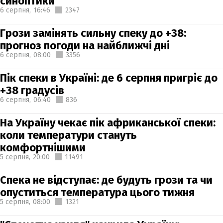
синоптики
6 серпня,
16:46
2347
Грози замінять сильну спеку до +38:
прогноз погоди на найближчі дні
6 серпня,
08:00
3356
Пік спеки в Україні: де 6 серпня пригріє до
+38 градусів
6 серпня,
06:40
836
На Україну чекає пік африканської спеки:
коли температури стануть
комфортнішими
5 серпня,
20:00
11491
Спека не відступає: де будуть грози та чи
опуститься температура цього тижня
5 серпня,
08:00
1321