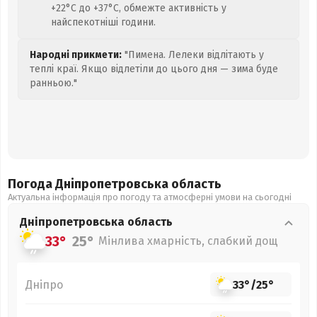
+22°C до +37°C, обмежте активність у
найспекотніші години.
Народні прикмети:
"Пимена. Лелеки відлітають у
теплі краї. Якщо відлетіли до цього дня — зима буде
ранньою."
Погода Дніпропетровська
область
Актуальна інформація про погоду та атмосферні умови на сьогодні
Дніпропетровська
область
33°
25°
Мінлива хмарність, слабкий дощ
Дніпро
33°
/
25°