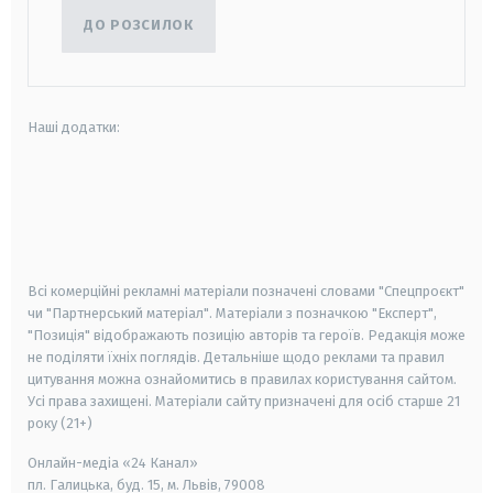
ДО РОЗСИЛОК
Наші додатки:
android
apple
smart tv
samsung smart tv
Всі комерційні рекламні матеріали позначені словами "Спецпроєкт"
чи "Партнерський матеріал". Матеріали з позначкою "Експерт",
"Позиція" відображають позицію авторів та героїв. Редакція може
не поділяти їхніх поглядів. Детальніше щодо реклами та правил
цитування можна ознайомитись в правилах користування сайтом.
Усі права захищені.
Матеріали сайту призначені для осіб старше
21
року (21+)
Онлайн-медіа «24 Канал»
пл. Галицька, буд. 15, м. Львів, 79008