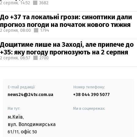
2 серпня,
14:52
3682
До +37 та локальні грози: синоптики дали
прогноз погоди на початок нового тижня
2 серпня,
08:00
1794
Дощитиме лише на Заході, але припече до
+35: яку погоду прогнозують на 2 серпня
2 серпня,
06:57
2700
E-mail редакції
Номер телефону:
news24@24tv.com.ua
+38 044 390 5077
Ми тут:
Ми в соцмережах:
м.Київ
,
вул. Володимирська
офіс
61/11,
50