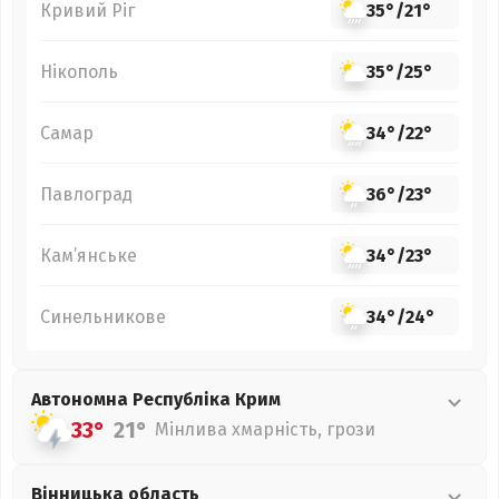
Кривий Ріг
35°
/
21°
Нікополь
35°
/
25°
Самар
34°
/
22°
Павлоград
36°
/
23°
Кам’янське
34°
/
23°
Синельникове
34°
/
24°
Автономна Республіка Крим
33°
21°
Мінлива хмарність, грози
Вінницька
область