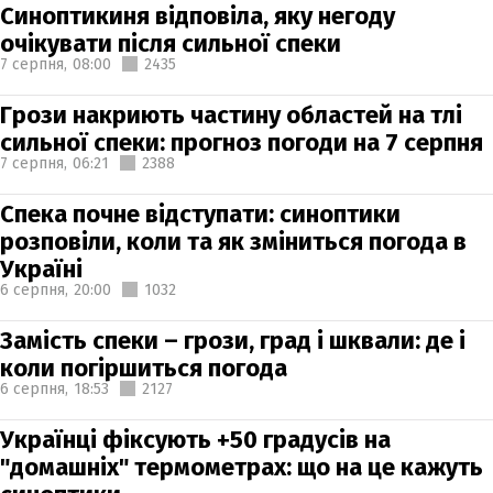
Синоптикиня відповіла, яку негоду
очікувати після сильної спеки
7 серпня,
08:00
2435
Грози накриють частину областей на тлі
сильної спеки: прогноз погоди на 7 серпня
7 серпня,
06:21
2388
Спека почне відступати: синоптики
розповіли, коли та як зміниться погода в
Україні
6 серпня,
20:00
1032
Замість спеки – грози, град і шквали: де і
коли погіршиться погода
6 серпня,
18:53
2127
Українці фіксують +50 градусів на
"домашніх" термометрах: що на це кажуть