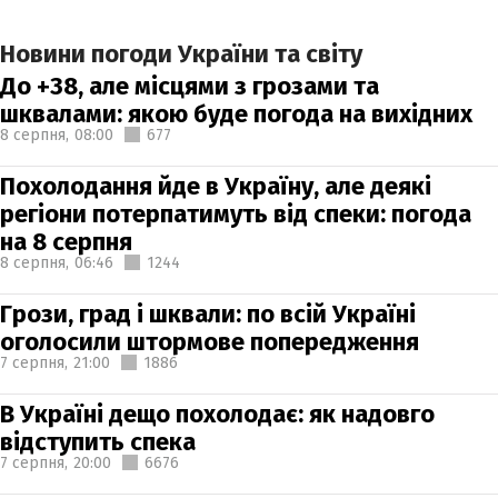
Новини погоди України та світу
До +38, але місцями з грозами та
шквалами: якою буде погода на вихідних
8 серпня,
08:00
677
Похолодання йде в Україну, але деякі
регіони потерпатимуть від спеки: погода
на 8 серпня
8 серпня,
06:46
1244
Грози, град і шквали: по всій Україні
оголосили штормове попередження
7 серпня,
21:00
1886
В Україні дещо похолодає: як надовго
відступить спека
7 серпня,
20:00
6676