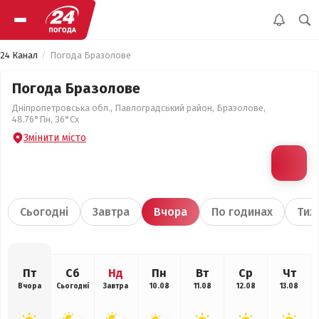
24 Канал
Погода Бразолове
Погода Бразолове
Дніпропетровська обл., Павлоградський район, Бразолове,
48.76°Пн, 36°Сх
Змінити місто
Сьогодні
Завтра
Вчора
По годинах
Тиж
Пт
Сб
Нд
Пн
Вт
Ср
Чт
Вчора
Сьогодні
Завтра
10.08
11.08
12.08
13.08