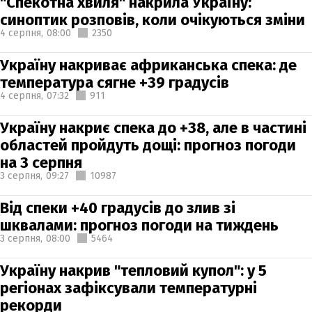
"Спекотна хвиля" накрила Україну:
синоптик розповів, коли очікуються зміни
4 серпня,
08:00
2350
Україну накриває африканська спека: де
температура сягне +39 градусів
4 серпня,
07:32
911
Україну накриє спека до +38, але в частині
областей пройдуть дощі: прогноз погоди
на 3 серпня
3 серпня,
09:27
10987
Від спеки +40 градусів до злив зі
шквалами: прогноз погоди на тиждень
3 серпня,
08:00
5464
Україну накрив "тепловий купол": у 5
регіонах зафіксували температурні
рекорди