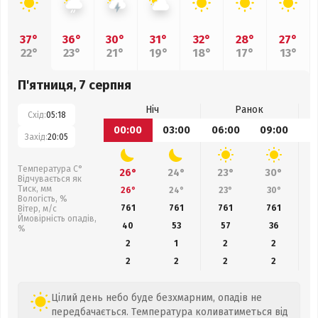
37°
36°
30°
31°
32°
28°
27°
22°
23°
21°
19°
18°
17°
13°
П'ятниця, 7 серпня
Ніч
Ранок
Схід:
05:18
00:00
03:00
06:00
09:00
1
Захід:
20:05
Температура С°
26°
24°
23°
30°
Відчувається як
Тиск, мм
26°
24°
23°
30°
Вологість, %
761
761
761
761
Вітер, м/с
Ймовірність опадів,
40
53
57
36
%
2
1
2
2
2
2
2
2
Цілий день небо буде безхмарним, опадів не
передбачається. Температура коливатиметься від