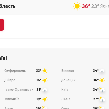
36°
23°
бласть
Ясн
їні
Сімферополь
Вінниця
33°
34°
Дніпро
Донецьк
36°
36°
Івано-Франківськ
Київ
31°
34°
Миколаїв
Львів
39°
27°
Рівне
Суми
29°
39°