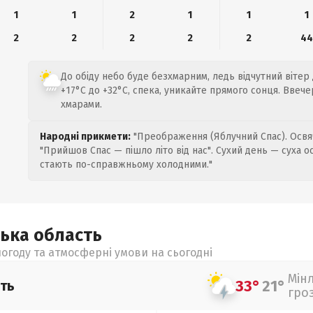
1
1
2
1
1
1
2
2
2
2
2
4
До обіду небо буде безхмарним, ледь відчутний вітер 
+17°C до +32°C, спека, уникайте прямого сонця. Ввече
хмарами.
Народні прикмети:
"Преображення (Яблучний Спас). Освяч
"Прийшов Спас — пішло літо від нас". Сухий день — суха о
стають по-справжньому холодними."
ська
область
огоду та атмосферні умови на сьогодні
Мін
33°
21°
ть
гро