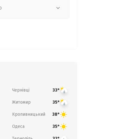
о
Чернівці
33°
Житомир
35°
Кропивницький
38°
Одеса
35°
Тернопіль
32°