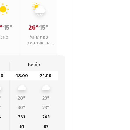
°
15°
26°
15°
Ясно
Мінлива
хмарність,
зливи
Вечір
00
18:00
21:00
°
28°
23°
°
30°
23°
4
763
763
61
87