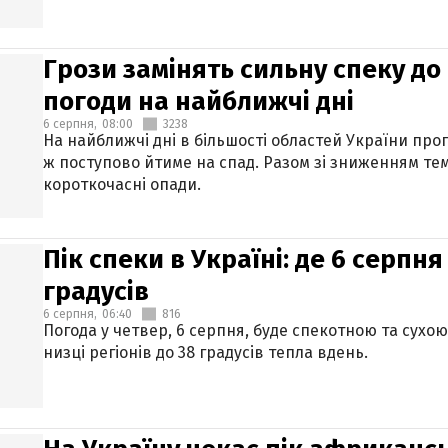
Грози замінять сильну спеку до 
погоди на найближчі дні
6 серпня,
08:00
3238
На найближчі дні в більшості областей України про
ж поступово йтиме на спад. Разом зі зниженням те
короткочасні опади.
Пік спеки в Україні: де 6 серпня
градусів
6 серпня,
06:40
816
Погода у четвер, 6 серпня, буде спекотною та сухо
низці регіонів до 38 градусів тепла вдень.