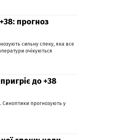
+38: прогноз
гнозують сильну спеку, яка все
мператури очікуються
 пригріє до +38
ю. Синоптики прогнозують у