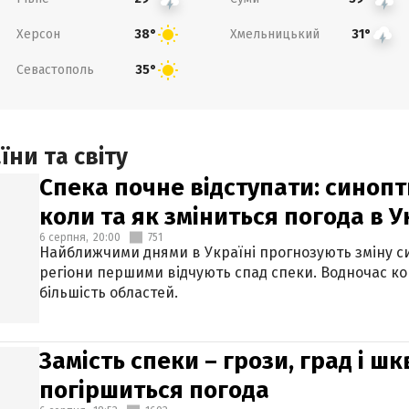
Херсон
Хмельницький
38°
31°
Севастополь
35°
ни та світу
Спека почне відступати: синопт
коли та як зміниться погода в У
6 серпня,
20:00
751
Найближчими днями в Україні прогнозують зміну син
регіони першими відчують спад спеки. Водночас к
більшість областей.
Замість спеки – грози, град і шк
погіршиться погода