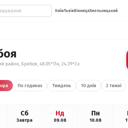
Київ
Львів
Вінниця
Хмельницький
боя
й район, Бребоя, 48.05°Пн, 24.39°Сх
ора
По годинах
Тиждень
10 днів
2 тижні
Сб
Нд
Пн
Завтра
09.08
10.08
1