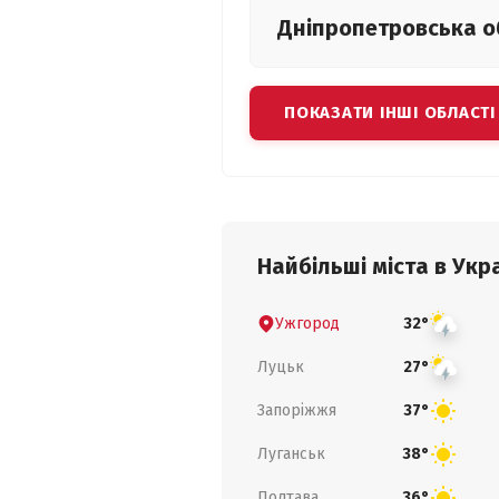
Дніпропетровська
о
ПОКАЗАТИ ІНШІ ОБЛАСТІ
Найбільші міста в Укра
Ужгород
32°
Луцьк
27°
Запоріжжя
37°
Луганськ
38°
Полтава
36°