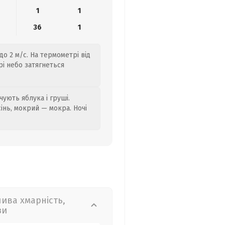
1
1
4
36
1
до 2 м/с. На термометрі від
рі небо затягнеться
ують яблука і груші.
сінь, мокрий — мокра. Ночі
лива хмарність,
зи