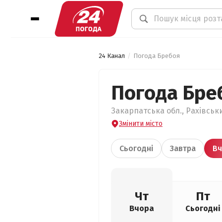
24 Канал
Погода Бребоя
Погода Бре
Закарпатська обл., Рахівськи
Змінити місто
Сьогодні
Завтра
Вч
Чт
Пт
Вчора
Сьогодні