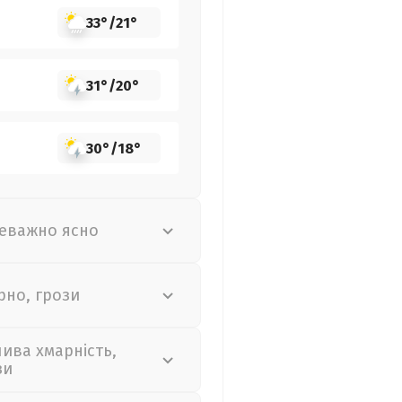
33°
/
21°
31°
/
20°
30°
/
18°
еважно ясно
рно, грози
лива хмарність,
зи