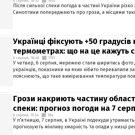
6 серпня,
18:53
1693
Після сильної спеки погода в частині України різко
Синоптики попереджають про грози, а місцями тако
Українці фіксують +50 градусів
термометрах: що на це кажуть 
6 серпня,
16:46
1701
У четвер, 6 серпня, мережею стали ширитись фото
українців, показники на яких нібито перевалили за
пояснюють, що таке вимірювання температури пов
Грози накриють частину областе
спеки: прогноз погоди на 7 сер
6 серпня,
15:54
384
У п'ятницю, 7 серпня, в Україні подекуди утримаєт
прогнозують мінливу хмарність та опади у низці рег