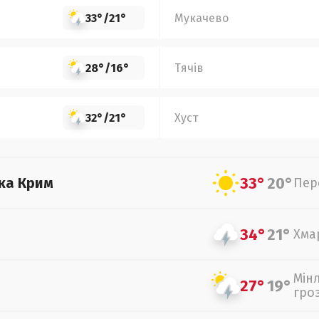
33°
/
21°
Мукачево
28°
/
16°
Тячів
32°
/
21°
Хуст
33°
20°
ка Крим
Пер
34°
21°
Хма
Мін
27°
19°
гро