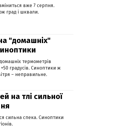
 зміниться вже 7 серпня.
ж град і шквали.
 на "домашніх"
синоптики
 домашніх термометрів
 +50 градусів. Синоптики ж
ітря – неправильне.
й на тлі сильної
пня
ься сильна спека. Синоптики
іонів.