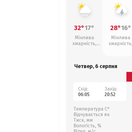
32°
17°
28°
16°
Мінлива
Мінлива
хмарність,
хмарність
зливи
грози
Четвер, 6 серпня
Схід:
Захід:
06:05
20:52
Температура С°
Відчувається як
Тиск, мм
Вологість, %
Вітер, м/с