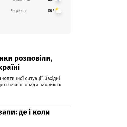
Черкаси
36°
ики розповіли,
країні
оптичної ситуації. Західні
ороткочасні опади накриють
вали: де і коли