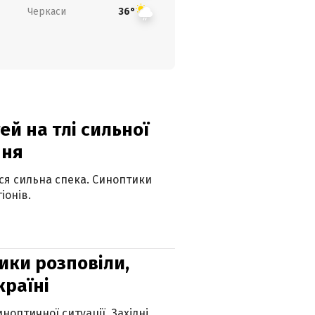
Черкаси
36°
й на тлі сильної
пня
ься сильна спека. Синоптики
іонів.
ики розповіли,
країні
оптичної ситуації. Західні