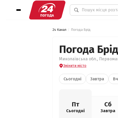
24 Канал
Погода Брід
Погода Брі
Миколаївська обл., Первомай
Змінити місто
Сьогодні
Завтра
Вч
Пт
Сб
Сьогодні
Завтра