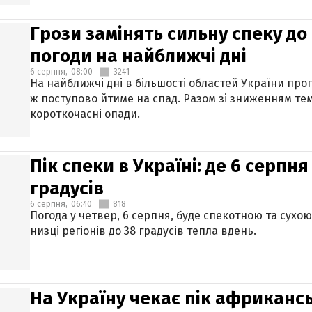
Грози замінять сильну спеку до 
погоди на найближчі дні
6 серпня,
08:00
3241
На найближчі дні в більшості областей України про
ж поступово йтиме на спад. Разом зі зниженням те
короткочасні опади.
Пік спеки в Україні: де 6 серпня
градусів
6 серпня,
06:40
818
Погода у четвер, 6 серпня, буде спекотною та сухо
низці регіонів до 38 градусів тепла вдень.
На Україну чекає пік африкансь