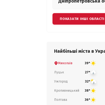
Дніпропетровська
о
ПОКАЗАТИ ІНШІ ОБЛАСТІ
Найбільші міста в Укра
Миколаїв
39°
Луцьк
27°
Ужгород
32°
Кропивницький
38°
Полтава
36°