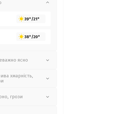
о
39°
/
21°
38°
/
20°
еважно ясно
лива хмарність,
зи
рно, грози