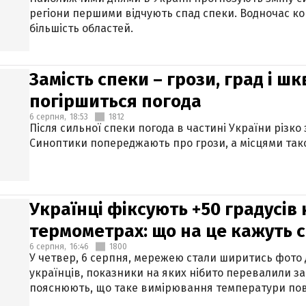
регіони першими відчують спад спеки. Водночас к
більшість областей.
Замість спеки – грози, град і шк
погіршиться погода
6 серпня,
18:53
1812
Після сильної спеки погода в частині України різко
Синоптики попереджають про грози, а місцями тако
Українці фіксують +50 градусів
термометрах: що на це кажуть 
6 серпня,
16:46
1800
У четвер, 6 серпня, мережею стали ширитись фото
українців, показники на яких нібито перевалили за
пояснюють, що таке вимірювання температури пов