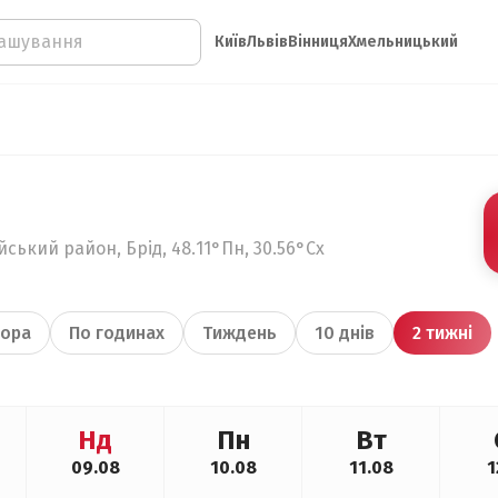
Київ
Львів
Вінниця
Хмельницький
д
ський район, Брід, 48.11°Пн, 30.56°Сх
ора
По годинах
Тиждень
10 днів
2 тижні
Нд
Пн
Вт
09.08
10.08
11.08
1