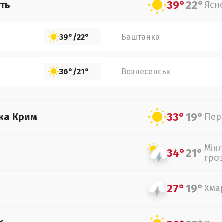
39°
22°
ть
Ясн
39°
/
22°
Баштанка
36°
/
21°
Вознесенськ
33°
19°
ка Крим
Пер
Мін
34°
21°
гро
27°
19°
Хма