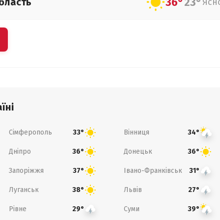
36°
23°
бласть
Ясн
їні
Сімферополь
Вінниця
33°
34°
Дніпро
Донецьк
36°
36°
Запоріжжя
Івано-Франківськ
37°
31°
Луганськ
Львів
38°
27°
Рівне
Суми
29°
39°