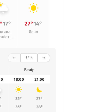
°
17°
27°
14°
нлива
Ясно
рність,
кий дощ
7
/14
Вечір
00
18:00
21:00
°
35°
27°
°
35°
28°