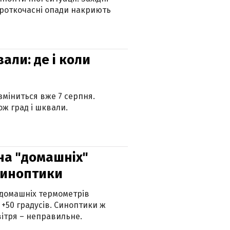
ороткочасні опади накриють
вали: де і коли
 зміниться вже 7 серпня.
ж град і шквали.
 на "домашніх"
синоптики
 домашніх термометрів
 +50 градусів. Синоптики ж
ітря – неправильне.