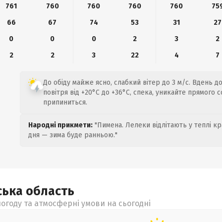
761
760
760
760
760
75
66
67
74
53
31
27
0
0
0
2
3
2
2
2
3
22
4
7
До обіду майже ясно, слабкий вітер до 3 м/с. Вдень 
повітря від +20°C до +36°C, спека, уникайте прямого 
припиниться.
Народні прикмети:
"Пимена. Лелеки відлітають у теплі кр
дня — зима буде ранньою."
ська
область
огоду та атмосферні умови на сьогодні