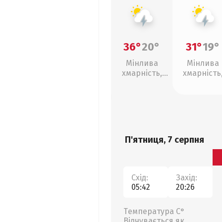
36°
20°
31°
19°
Мінлива
Мінлива
хмарність,
хмарність
грози
грози
П'ятниця, 7 серпня
Схід:
Захід:
05:42
20:26
Температура С°
Відчувається як