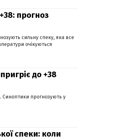
+38: прогноз
гнозують сильну спеку, яка все
мператури очікуються
 пригріє до +38
ю. Синоптики прогнозують у
кої спеки: коли