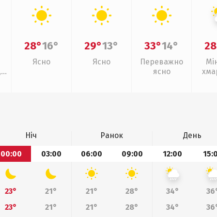
28°
16°
29°
13°
33°
14°
28
Ясно
Ясно
Переважно
Мі
,
ясно
хма
слаб
Ніч
Ранок
День
00:00
03:00
06:00
09:00
12:00
15:
23°
21°
21°
28°
34°
36
23°
21°
21°
28°
34°
36