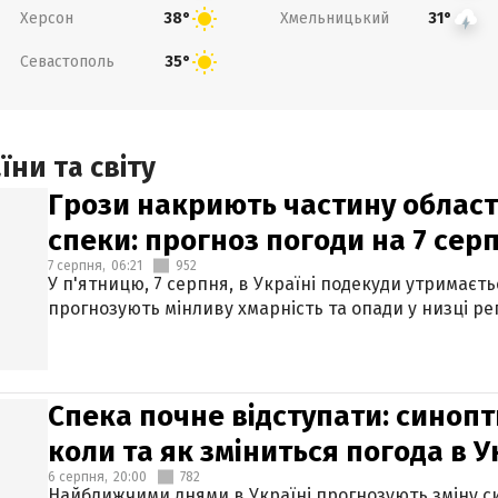
Херсон
Хмельницький
38°
31°
Севастополь
35°
ни та світу
Грози накриють частину областе
спеки: прогноз погоди на 7 сер
7 серпня,
06:21
952
У п'ятницю, 7 серпня, в Україні подекуди утримаєт
прогнозують мінливу хмарність та опади у низці рег
Спека почне відступати: синопт
коли та як зміниться погода в У
6 серпня,
20:00
782
Найближчими днями в Україні прогнозують зміну син