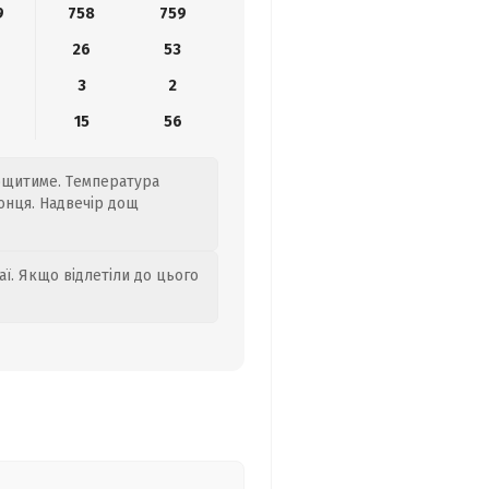
9
758
759
26
53
3
2
15
56
дощитиме. Температура
сонця. Надвечір дощ
аї. Якщо відлетіли до цього